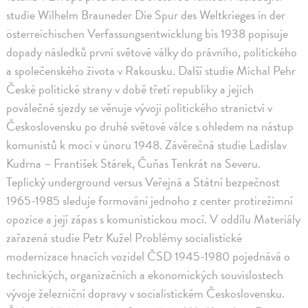
studie Wilhelm Brauneder Die Spur des Weltkrieges in der
österreichischen Verfassungsentwicklung bis 1938 popisuje
dopady následků první světové války do právního, politického
a společenského života v Rakousku. Další studie Michal Pehr
České politické strany v době třetí republiky a jejich
poválečné sjezdy se věnuje vývoji politického stranictví v
Československu po druhé světové válce s ohledem na nástup
komunistů k moci v únoru 1948. Závěrečná studie Ladislav
Kudrna – František Stárek, Čuňas Tenkrát na Severu.
Teplický underground versus Veřejná a Státní bezpečnost
1965-1985 sleduje formování jednoho z center protirežimní
opozice a její zápas s komunistickou mocí. V oddílu Materiály
zařazená studie Petr Kužel Problémy socialistické
modernizace hnacích vozidel ČSD 1945-1980 pojednává o
technických, organizačních a ekonomických souvislostech
vývoje železniční dopravy v socialistickém Československu.