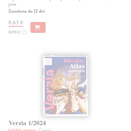
jsme.
Zasielame do 12 dní
8,63 €
8,90 €
?
Verzia 1/2024
kolektív autorov
| Časopis