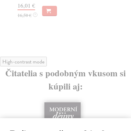
16,01 €
12
16,50 €
?
12
High-contrast mode
Čitatelia s podobným vkusom si
kúpili aj: