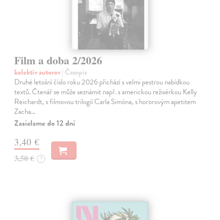
Film a doba 2/2026
kolektív autorov
| Časopis
Druhé letošní číslo roku 2026 přichází s velmi pestrou nabídkou
textů. Čtenář se může seznámit např. s americkou režisérkou Kelly
Reichardt, s filmovou trilogií Carla Simóna, s hororovým apetitem
Zacha…
Zasielame do 12 dní
3,40 €
3,50 €
?