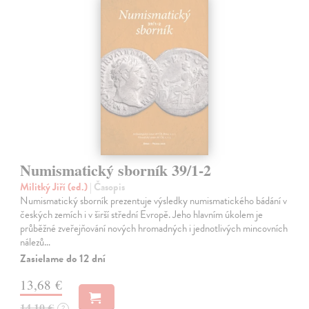
Numismatický sborník 39/1-2
Militký Jiří (ed.)
| Časopis
Numismatický sborník prezentuje výsledky numismatického bádání v
českých zemích i v širší střední Evropě. Jeho hlavním úkolem je
průběžné zveřejňování nových hromadných i jednotlivých mincovních
nálezů…
Zasielame do 12 dní
13,68 €
14,10 €
?