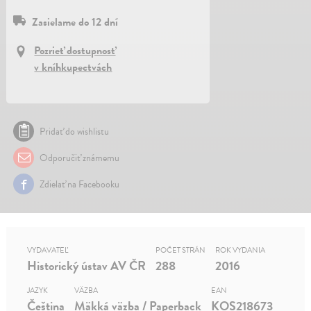
Zasielame do 12 dní
Pozrieť dostupnosť
v kníhkupectvách
Pridať do wishlistu
Odporučiť známemu
Zdielať na Facebooku
VYDAVATEĽ
POČET STRÁN
ROK VYDANIA
Historický ústav AV ČR
288
2016
JAZYK
VÄZBA
EAN
Čeština
Mäkká väzba / Paperback
KOS218673