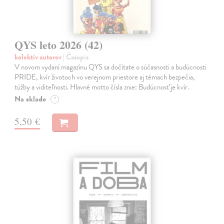
QYS leto 2026 (42)
kolektív autorov
| Časopis
V novom vydaní magazínu QYS sa dočítate o súčasnosti a budúcnosti
PRIDE, kvír životoch vo verejnom priestore aj témach bezpečia,
túžby a viditeľnosti. Hlavné motto čísla znie: Budúcnosť je kvír.
Na sklade
?
5,50 €