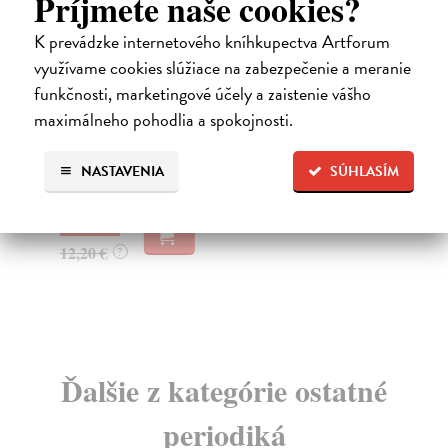
Príjmete naše cookies?
K prevádzke internetového kníhkupectva Artforum
využívame cookies slúžiace na zabezpečenie a meranie
Moderní dějiny 26/2018
M
funkčnosti, marketingové účely a zaistenie vášho
maximálneho pohodlia a spokojnosti.
kolektív autorov
| Kniha
kol
První časopis Moderní dějiny v roce 2018 otevírá
Dru
studie Pavel Kladiwa The Transformation and Social ...
zah
NASTAVENIA
SÚHLASÍM
Zasielame do 12 dní
Za
11,83 €
16
12,20 €
17
?
Ďalšie z kategórie ostatné
periodiká