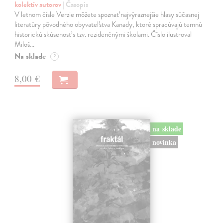
kolektív autorov
| Časopis
V letnom čísle Verzie môžete spoznať najvýraznejšie hlasy súčasnej
literatúry pôvodného obyvateľstva Kanady, ktoré spracúvajú temnú
historickú skúsenosť s tzv. rezidenčnými školami. Číslo ilustroval
Miloš…
Na sklade
?
8,00 €
na sklade
novinka