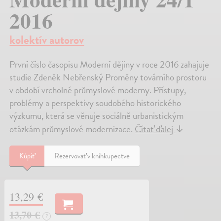
2016
kolektív autorov
První číslo časopisu Moderní dějiny v roce 2016 zahajuje
studie Zdeněk Nebřenský Proměny továrního prostoru
v období vrcholné průmyslové moderny. Přístupy,
problémy a perspektivy soudobého historického
výzkumu, která se věnuje sociálně urbanistickým
otázkám průmyslové modernizace.
Čítať ďalej
↓
Kúpiť
Rezervovať v kníhkupectve
13,29 €
13,70 €
?