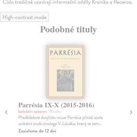
Číslo tradičně uzavírají informační oddíly Kronika a Recenze.
High-contrast mode
Podobné tituly
Parrésia IX-X (2015-2016)
M
1
kolektív autorov
| Kniha
Předkládané dvojčíslo revue Parrésia přináší zcela
kol
unikátní studii sinologa V. Lišcáka, který se zam...
His
Zasielame do 12 dní
Za