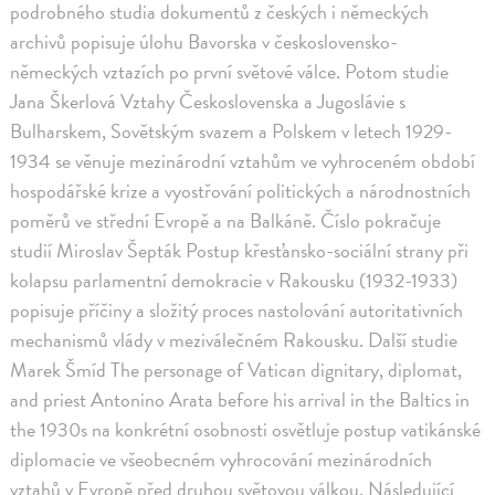
podrobného studia dokumentů z českých i německých
archivů popisuje úlohu Bavorska v československo-
německých vztazích po první světové válce. Potom studie
Jana Škerlová Vztahy Československa a Jugoslávie s
Bulharskem, Sovětským svazem a Polskem v letech 1929-
1934 se věnuje mezinárodní vztahům ve vyhroceném období
hospodářské krize a vyostřování politických a národnostních
poměrů ve střední Evropě a na Balkáně. Číslo pokračuje
studií Miroslav Šepták Postup křesťansko-sociální strany při
kolapsu parlamentní demokracie v Rakousku (1932-1933)
popisuje příčiny a složitý proces nastolování autoritativních
mechanismů vlády v meziválečném Rakousku. Další studie
Marek Šmíd The personage of Vatican dignitary, diplomat,
and priest Antonino Arata before his arrival in the Baltics in
the 1930s na konkrétní osobnosti osvětluje postup vatikánské
diplomacie ve všeobecném vyhrocování mezinárodních
vztahů v Evropě před druhou světovou válkou. Následující