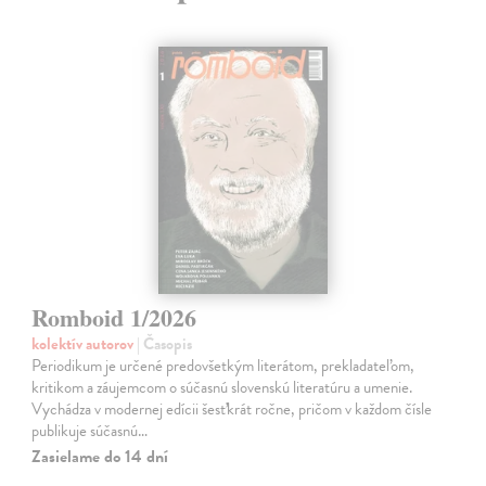
Romboid 1/2026
kolektív autorov
| Časopis
Periodikum je určené predovšetkým literátom, prekladateľom,
kritikom a záujemcom o súčasnú slovenskú literatúru a umenie.
Vychádza v modernej edícii šesťkrát ročne, pričom v každom čísle
publikuje súčasnú…
Zasielame do 14 dní