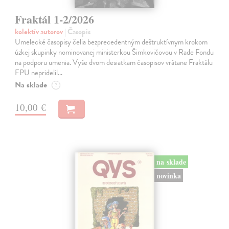
Fraktál 1-2/2026
kolektív autorov
| Časopis
Umelecké časopisy čelia bezprecedentným deštruktívnym krokom
úzkej skupinky nominovanej ministerkou Šimkovičovou v Rade Fondu
na podporu umenia. Vyše dvom desiatkam časopisov vrátane Fraktálu
FPU nepridelil…
Na sklade
?
10,00 €
na sklade
novinka