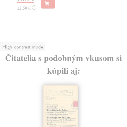
12,50 €
12
?
High-contrast mode
Čitatelia s podobným vkusom si
kúpili aj: