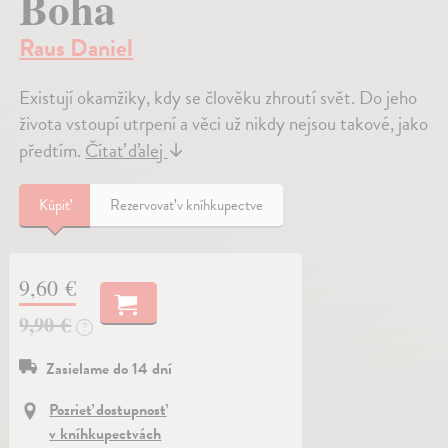
Boha
Raus Daniel
Existují okamžiky, kdy se člověku zhroutí svět. Do jeho
života vstoupí utrpení a věci už nikdy nejsou takové, jako
předtím.
Čítať ďalej
↓
Kúpiť
Rezervovať v kníhkupectve
9,60 €
9,90 €
?
Zasielame do 14 dní
Pozrieť dostupnosť
v kníhkupectvách