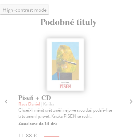
High-contrast mode
Podobné tituly
Píseň + CD
V
Raus Daniel
| Kniha
Ra
Chceš-li měnit svět změň nejprve svou duši podaří-li se
Lás
ti to změnil jsi svět. Knížka PÍSEŇ se rodil...
záz
Zasielame do 14 dní
Za
11,88 €
11