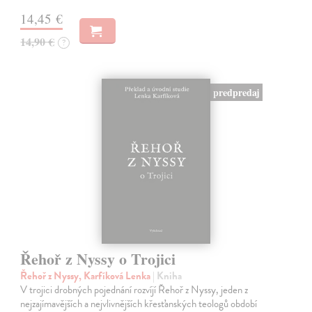
14,45 €
14,90 €
?
predpredaj
Řehoř z Nyssy o Trojici
Řehoř z Nyssy, Karfíková Lenka
| Kniha
V trojici drobných pojednání rozvíjí Řehoř z Nyssy, jeden z
nejzajímavějších a nejvlivnějších křesťanských teologů období