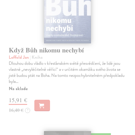
Když Bůh nikomu nechybí
Loffeld Jan
| Kniha
Dlouhou dobu vládlo v křesťanském světě přesvědčení, že lidé jsou
vlastně „nevyléčitelně věřící“ a v určitém okamžiku svého života se
jistě budou ptát na Boha. Na tomto nezpochybnitelném předpokladu
byla…
Na sklade
15,91 €
16,40 €
?