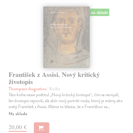
na sklade
František z Assisi. Nový kritický
životopis
Thompson Augustine
| Kniha
Táto kniha nesie podtitul „Nový kritický životopis“, čím sa nemyslí,
len životopis najnovší, ale skôr nový portrét muža, ktorý je známy ako
svätý František z Assisi. Máme to šťastie, že o Františkovi sa…
Na sklade
20,00 €