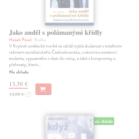
Jako anděl s polámanými křídly
Hošek Pavel
| Kniha
V Krylově umělecké tvorbě se odráží trpká zkušenost s totalitním
režimem socialistického Československa, s náročnou existencí
exulanta, vypuzeného z vlasti do ciziny, a také s kompromisy a
přehmaty, které…
Na sklade
13,30 €
14,00 €
?
na sklade