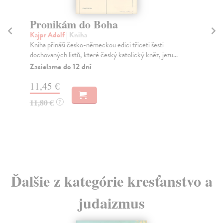
Pronikám do Boha
Z
Kajpr Adolf
| Kniha
Šeb
Kniha přináší česko-německou edici třiceti šesti
Kni
dochovaných listů, které český katolický kněz, jezu...
nac
něm
Zasielame do 12 dní
Na
11,45 €
18
11,80 €
?
18
Ďalšie z kategórie kresťanstvo a
judaizmus