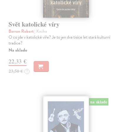
Svět katolické víry
Barron Robert
| Kniha
O co jde v katolické víře? Je to jen dva tisíce let stará kulturní
tradice?
Na sklade
22,33 €
23,50 €
?
na sklade