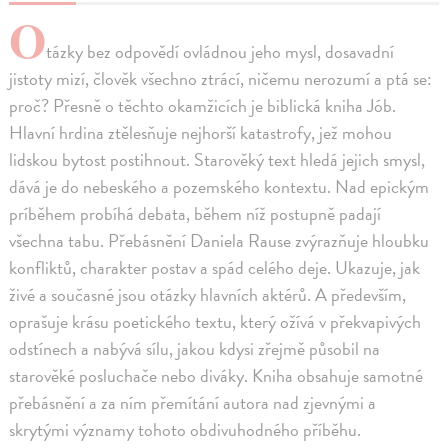
O
tázky bez odpovědí ovládnou jeho mysl, dosavadní
jistoty mizí, člověk všechno ztrácí, ničemu nerozumí a ptá se:
proč? Přesně o těchto okamžicích je biblická kniha Jób.
Hlavní hrdina ztělesňuje nejhorší katastrofy, jež mohou
lidskou bytost postihnout. Starověký text hledá jejich smysl,
dává je do nebeského a pozemského kontextu. Nad epickým
príběhem probíhá debata, během níž postupně padají
všechna tabu. Přebásnění Daniela Rause zvýrazňuje hloubku
konfliktů, charakter postav a spád celého deje. Ukazuje, jak
živé a současné jsou otázky hlavních aktérů. A především,
oprašuje krásu poetického textu, který ožívá v překvapivých
odstínech a nabývá sílu, jakou kdysi zřejmě působil na
starověké posluchače nebo diváky. Kniha obsahuje samotné
přebásnění a za ním přemítání autora nad zjevnými a
skrytými významy tohoto obdivuhodného příběhu.