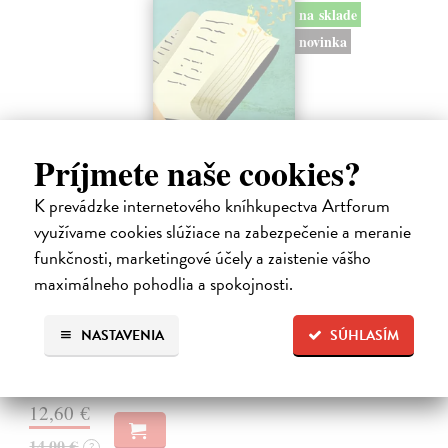
na sklade
novinka
Príjmete naše cookies?
K prevádzke internetového kníhkupectva Artforum
využívame cookies slúžiace na zabezpečenie a meranie
funkčnosti, marketingové účely a zaistenie vášho
Rabín sa rozpráva s Ježišom
maximálneho pohodlia a spokojnosti.
Neusner Jacob
| Kniha
Autor knihy sa v duchu stáva v Galilei poslucháčom Ježišovej Reči na
vrchu. Ako pravoverný rabín sa usiluje pozorne počúvať tohto nového
NASTAVENIA
SÚHLASÍM
učiteľa a porovnáva jeho učenie s tým, čo hovorí židovská Tóra.
Na sklade
12,60 €
14,00 €
?