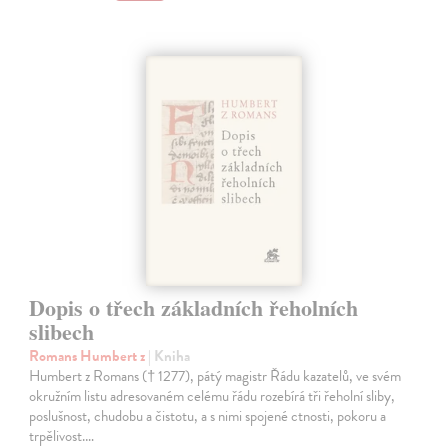
Dopis o třech základních řeholních
slibech
Romans Humbert z
| Kniha
Humbert z Romans († 1277), pátý magistr Řádu kazatelů, ve svém
okružním listu adresovaném celému řádu rozebírá tři řeholní sliby,
poslušnost, chudobu a čistotu, a s nimi spojené ctnosti, pokoru a
trpělivost.…