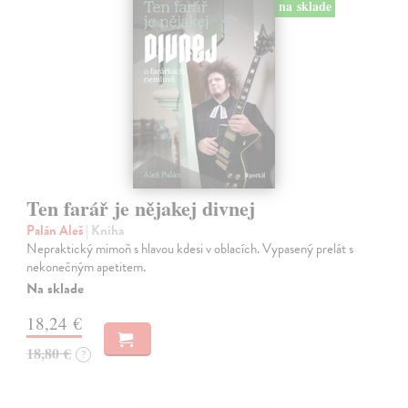
na sklade
Ten farář je nějakej divnej
Palán Aleš
| Kniha
Nepraktický mimoň s hlavou kdesi v oblacích. Vypasený prelát s
nekonečným apetitem.
Na sklade
18,24 €
18,80 €
?