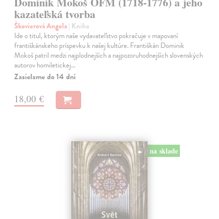
Dominik Mokoš OFM (1718-1776) a jeho
kazateľská tvorba
Škovierová Angela
| Kniha
Ide o titul, ktorým naše vydavateľstvo pokračuje v mapovaní
františkánskeho príspevku k našej kultúre. Františkán Dominik
Mokoš patril medzi najplodnejších a najpozoruhodnejších slovenských
autorov homiletickej…
Zasielame do 14 dní
18,00 €
na sklade