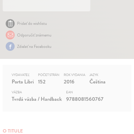
Pridať do wishlistu
Odporučiť známemu
Zdielať na Facebooku
VYDAVATEĽ
POČET STRÁN
ROK VYDANIA
JAZYK
Porta Libri
152
2016
Čeština
VÄZBA
EAN
Tvrdá väzba / Hardback
9788081560767
O TITULE