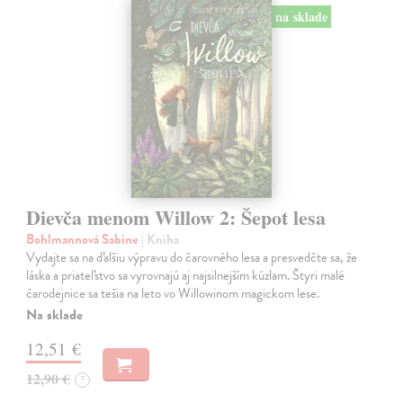
na sklade
Dievča menom Willow 2: Šepot lesa
Bohlmannová Sabine
| Kniha
Vydajte sa na ďalšiu výpravu do čarovného lesa a presvedčte sa, že
láska a priateľstvo sa vyrovnajú aj najsilnejším kúzlam. Štyri malé
čarodejnice sa tešia na leto vo Willowinom magickom lese.
Na sklade
12,51 €
12,90 €
?