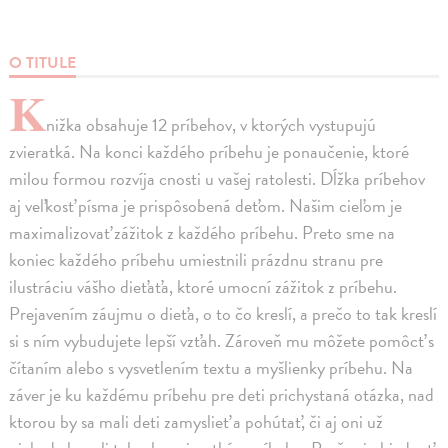
O TITULE
K
nižka obsahuje 12 príbehov, v ktorých vystupujú
zvieratká. Na konci každého príbehu je ponaučenie, ktoré
milou formou rozvíja cnosti u vašej ratolesti. Dĺžka príbehov
aj veľkosť písma je prispôsobená deťom. Našim cieľom je
maximalizovať zážitok z každého príbehu. Preto sme na
koniec každého príbehu umiestnili prázdnu stranu pre
ilustráciu vášho dieťaťa, ktoré umocní zážitok z príbehu.
Prejavením záujmu o dieťa, o to čo kreslí, a prečo to tak kreslí
si s ním vybudujete lepší vzťah. Zároveň mu môžete pomôcť s
čítaním alebo s vysvetlením textu a myšlienky príbehu. Na
záver je ku každému príbehu pre deti prichystaná otázka, nad
ktorou by sa mali deti zamyslieť a pohútať, či aj oni už