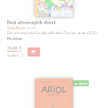
Deň otvorených dverí
Vadas Marek
| Kniha
Deň otvorených dverí je vždy veľká sláva. O to viac, ak ide o ZOO.
Na sklade
16,06 €
16,90 €
?
na sklade