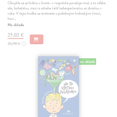
Obvykle sa za hrdinu v živote i v rozprávke považuje muž, a to vďaka
sile, bohatstvu, moci a odvahe čeliť nebezpečenstvu so zbraňou v
ruke. V tejto knižke sa stretnete s podobnými hrdinskými činmi,
hoci…
Na sklade
25,02 €
26,90 €
?
na sklade