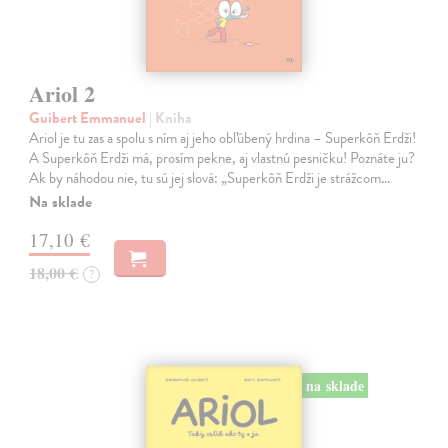
Ariol 2
Guibert Emmanuel
| Kniha
Ariol je tu zas a spolu s ním aj jeho obľúbený hrdina – Superkôň Erdži!
A Superkôň Erdži má, prosím pekne, aj vlastnú pesničku! Poznáte ju?
Ak by náhodou nie, tu sú jej slová: „Superkôň Erdži je strážcom…
Na sklade
17,10 €
18,00 €
?
na sklade