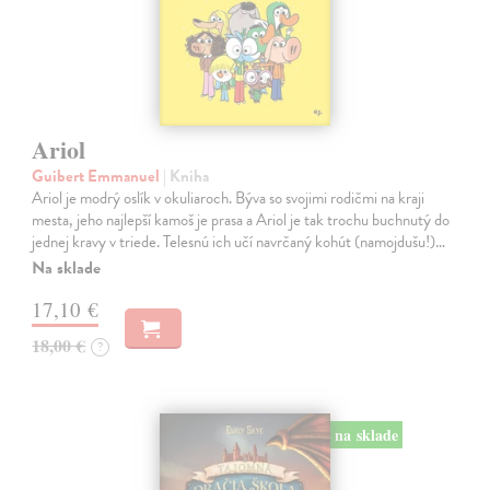
Ariol
Guibert Emmanuel
| Kniha
Ariol je modrý oslík v okuliaroch. Býva so svojimi rodičmi na kraji
mesta, jeho najlepší kamoš je prasa a Ariol je tak trochu buchnutý do
jednej kravy v triede. Telesnú ich učí navrčaný kohút (namojdušu!)…
Na sklade
17,10 €
18,00 €
?
na sklade