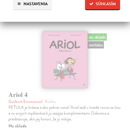
od 7 do 9 rokov
NASTAVENIA
SÚHLASÍM
na sklade
novinka
Ariol 4
Guibert Emmanuel
| Kniha
PEŤULA je krásna a ako pekne vonia! Ariol sedí v triede rovno za ňou
a vo svojich myšlienkach ju zasýpa komplimentami. Dokonca si
predstavuje, ako jej hovorí, že ju miluje.
Na sklade