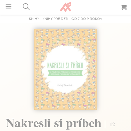
KNIHY
-
KNIHY PRE DETI
-
OD 7 DO 9 ROKOV
Nakresli si príbeh
12