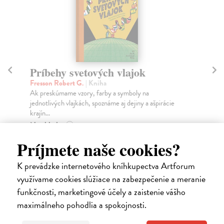
Príbehy svetových vlajok
P
Fresson Robert G.
| Kniha
Ru
Ak preskúmame vzory, farby a symboly na
Kde
jednotlivých vlajkách, spoznáme aj dejiny a ašpirácie
str
krajín...
Na
Na sklade
?
13
Príjmete naše cookies?
20,90 €
14
22,00 €
?
K prevádzke internetového kníhkupectva Artforum
využívame cookies slúžiace na zabezpečenie a meranie
funkčnosti, marketingové účely a zaistenie vášho
maximálneho pohodlia a spokojnosti.
Ďalšie z kategórie knihy pre deti