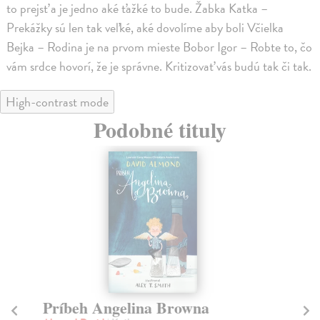
to prejsť a je jedno aké ťažké to bude. Žabka Katka –
Prekážky sú len tak veľké, aké dovolíme aby boli Včielka
Bejka – Rodina je na prvom mieste Bobor Igor – Robte to, čo
vám srdce hovorí, že je správne. Kritizovať vás budú tak či tak.
High-contrast mode
Podobné tituly
Príbeh Angelina Browna
P