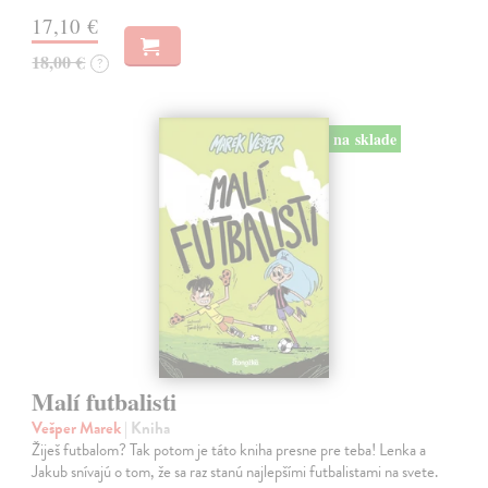
17,10 €
18,00 €
?
na sklade
Malí futbalisti
Vešper Marek
| Kniha
Žiješ futbalom? Tak potom je táto kniha presne pre teba! Lenka a
Jakub snívajú o tom, že sa raz stanú najlepšími futbalistami na svete.