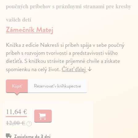
poučných príbehov s prázdnymi stranami pre kresby
vašich detí
Zámečník Matej
Knižka z edície Nakresli si príbeh spája v sebe poučný
príbeh s rozvojom tvorivosti a predstavivosti vášho
dieťaťa. S knižkou strávite príjemné chvíle a získate
spomienku na celý život.
Čítať ďalej
↓
Kúpiť
Rezervovať v kníhkupectve
11,64 €
12,00 €
?
Zasielame do 3 dní