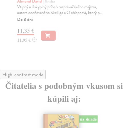
Almond David
| Kniha
So
Vtipný a láskyplný príbeh rozprávačského majstra,
Kni
autora oceňovaného Skelliga a O chlapcovi, ktorý p...
k j
Do 3 dní
Na
11,35 €
16
11,95 €
17
?
High-contrast mode
Čitatelia s podobným vkusom si
kúpili aj:
na sklade