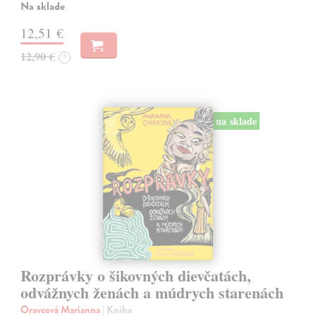
Na sklade
12,51 €
12,90 €
?
na sklade
Rozprávky o šikovných dievčatách,
odvážnych ženách a múdrych starenách
Oravcová Marianna
| Kniha