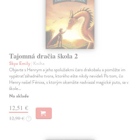
Tajomná dračia škola 2
Skye Emily
| Kniha
Objavte s Henrym a jeho spolužiakmi čaro drakobalu a pomôžte im
vypátrať záhadného tvora, ktorého ešte nikdy nevideli Po tom, čo
Henry našiel Fénixa, s ktorým okamžite nadviazal magické puto, sa v
škole…
Na sklade
12,51 €
12,90 €
?