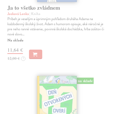
Ja to všetko zvládnem
Jecková Lenka
| Kniha
Príbeh je veselým a úprimným pohľadom druháha Adama na
každodenný školský život. Adam s humorom opisuje, aké náročné je
pre neho ranné vstávanie, povinná školská dochádzka, hŕba zošitov či
nové slovo…
Na sklade
11,64 €
12,00 €
?
na sklade