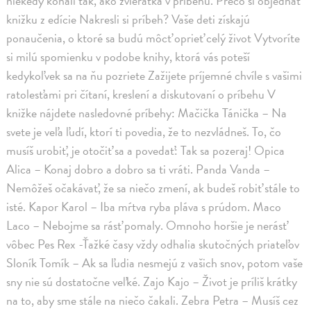
niekedy konali tak, ako zvieratká v príbehu. Prečo si objednať
knižku z edície Nakresli si príbeh? Vaše deti získajú
ponaučenia, o ktoré sa budú môcť oprieť celý život Vytvoríte
si milú spomienku v podobe knihy, ktorá vás poteší
kedykoľvek sa na ňu pozriete Zažijete príjemné chvíle s vašimi
ratolesťami pri čítaní, kreslení a diskutovaní o príbehu V
knižke nájdete nasledovné príbehy: Mačička Tánička – Na
svete je veľa ľudí, ktorí ti povedia, že to nezvládneš. To, čo
musíš urobiť, je otočiť sa a povedať: Tak sa pozeraj! Opica
Alica – Konaj dobro a dobro sa ti vráti. Panda Vanda –
Nemôžeš očakávať, že sa niečo zmení, ak budeš robiť stále to
isté. Kapor Karol – Iba mŕtva ryba pláva s prúdom. Maco
Laco – Nebojme sa rásť pomaly. Omnoho horšie je nerásť
vôbec Pes Rex -Ťažké časy vždy odhalia skutočných priateľov
Sloník Tomík – Ak sa ľudia nesmejú z vašich snov, potom vaše
sny nie sú dostatočne veľké. Zajo Kajo – Život je príliš krátky
na to, aby sme stále na niečo čakali. Zebra Petra – Musíš cez