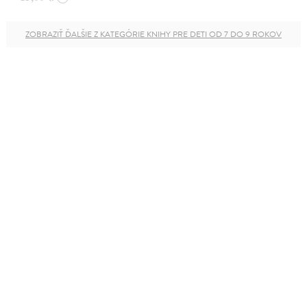
ZOBRAZIŤ ĎALŠIE Z KATEGÓRIE KNIHY PRE DETI OD 7 DO 9 ROKOV