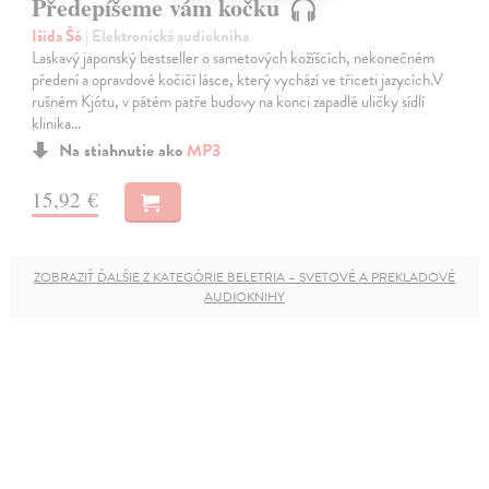
Předepíšeme vám kočku
Išida Šó
| Elektronická audiokniha
Laskavý japonský bestseller o sametových kožíšcích, nekonečném
předení a opravdové kočičí lásce, který vychází ve třiceti jazycích.V
rušném Kjótu, v pátém patře budovy na konci zapadlé uličky sídlí
klinika…
Na stiahnutie ako
MP3
15,92 €
ZOBRAZIŤ ĎALŠIE Z KATEGÓRIE BELETRIA – SVETOVÉ A PREKLADOVÉ
AUDIOKNIHY