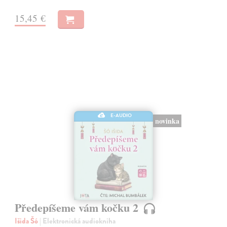
15,45 €
E-AUDIO
novinka
Předepíšeme vám kočku 2
Išida Šó
| Elektronická audiokniha