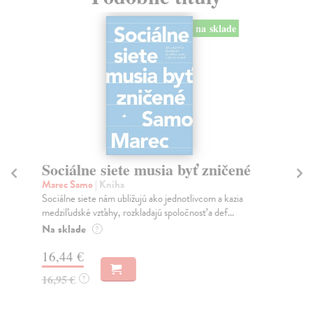
na sklade
Sociálne siete musia byť zničené
S
K
Marec Samo
| Kniha
Sociálne siete nám ubližujú ako jednotlivcom a kazia
Mik
medziľudské vzťahy, rozkladajú spoločnosť a def...
Mon
o k
Na sklade
?
Na
16,44 €
23
16,95 €
?
24