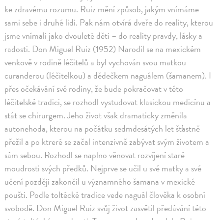
ke zdravému rozumu. Ruiz mění způsob, jakým vnímáme
sami sebe i druhé lidi. Pak nám otvírá dveře do reality, kterou
jsme vnímali jako dvouleté děti – do reality pravdy, lásky a
radosti. Don Miguel Ruiz (1952) Narodil se na mexickém
venkově v rodině léčitelů a byl vychován svou matkou
curanderou (léčitelkou) a dědečkem naguálem (šamanem). I
přes očekávání své rodiny, že bude pokračovat v této
léčitelské tradici, se rozhodl vystudovat klasickou medicínu a
stát se chirurgem. Jeho život však dramaticky změnila
autonehoda, kterou na počátku sedmdesátých let šťastně
přežil a po ktreré se začal intenzivně zabývat svým životem a
sám sebou. Rozhodl se naplno věnovat rozvíjení staré
moudrosti svých předků. Nejprve se učil u své matky a své
učení později zakončil u významného šamana v mexické
poušti. Podle toltécké tradice vede naguál člověka k osobní
svobodě. Don Miguel Ruiz svůj život zasvětil předávání této