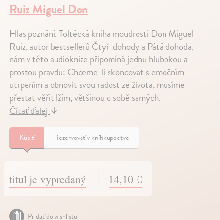
Ruiz Miguel Don
Hlas poznání. Toltécká kniha moudrosti Don Miguel
Ruiz, autor bestsellerů Čtyři dohody a Pátá dohoda,
nám v této audioknize připomíná jednu hlubokou a
prostou pravdu: Chceme-li skoncovat s emočním
utrpením a obnovit svou radost ze života, musíme
přestat věřit lžím, většinou o sobě samých.
Čítať ďalej
↓
Kúpiť
Rezervovať v kníhkupectve
titul je vypredaný
14,10 €
Pridať do wishlistu