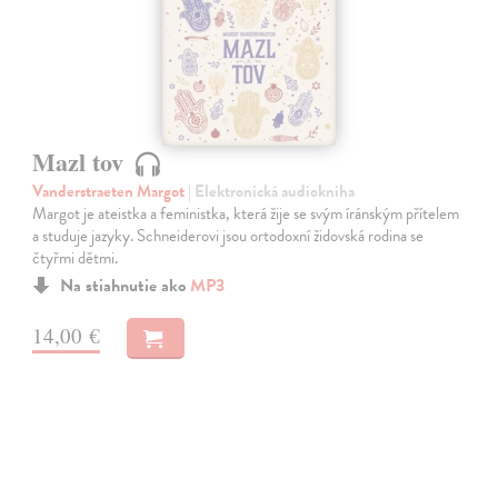
Mazl tov
Vanderstraeten Margot
| Elektronická audiokniha
Margot je ateistka a feministka, která žije se svým íránským přítelem
a studuje jazyky. Schneiderovi jsou ortodoxní židovská rodina se
čtyřmi dětmi.
Na stiahnutie ako
MP3
14,00 €