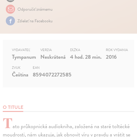
Odporučiť známemu
Zdielať na Facebooku
VYDAVATEĽ
VERZIA
DĹŽKA
ROK VYDANIA
Tympanum
Neskrátená
4 hod. 28 min.
2016
ZVUK
EAN
Čeština
8594072272585
O TITULE
T
ato průkopnická audiokniha, založená na staré toltécké
moudrosti, nám ukazuje, jak obnovit víru v pravdu a vrátit se