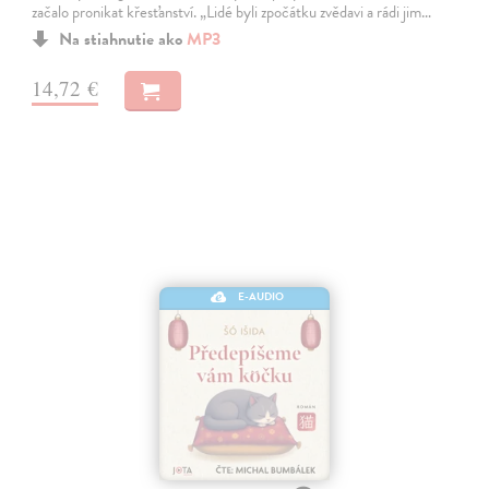
začalo pronikat křesťanství. „Lidé byli zpočátku zvědavi a rádi jim…
Na stiahnutie ako
MP3
14,72 €
E-AUDIO