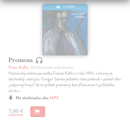
E-AUDIO
Premena
Franz Kafka
| Elektronická audiokniha
Notoricky známa poviedka Franza Kafku z roku 1915, v ktorej sa
obchodný cestujúci Gregor Samsa jedného rána prebudí v posteli ako
„odporný hmyz“.Je to príbeh premeny bez zľutovania či prílišného
súcitu…
Na stiahnutie ako
MP3
7,00 €