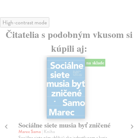
High-contrast mode
Čitatelia s podobným vkusom si
kúpili aj:
na sklade
Sociálne siete musia byť zničené
S
K
Marec Samo
| Kniha
Sociálne siete nám ubližujú ako jednotlivcom a kazia