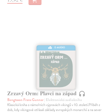
E-AUDIO
Zrzavý Orm: Plavci na západ
Bengtsson Frans Gunnar
| Elektronická audiokniha
Klasická kniha o námořních výpravách vikingů v 10. století.Příběh z
dob, kdy vikingové otřásali základy evropských monarchií a na sever