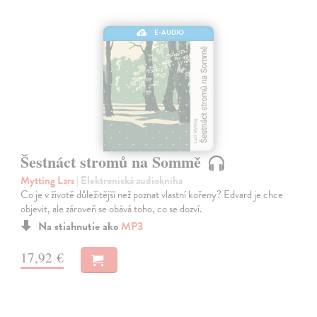
E-AUDIO
Šestnáct stromů na Sommě
Mytting Lars
| Elektronická audiokniha
Co je v životě důležitější než poznat vlastní kořeny? Edvard je chce
objevit, ale zároveň se obává toho, co se dozví.
Na stiahnutie ako
MP3
17,92 €