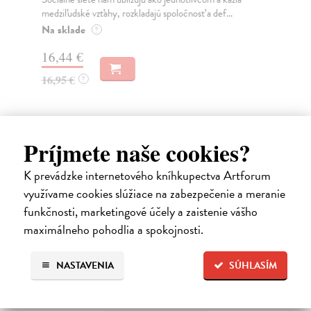
Mik
medziľudské vzťahy, rozkladajú spoločnosť a def...
Mon
o k
Na sklade
?
Na
16,44 €
23
16,95 €
?
24
Príjmete naše cookies?
Ďalšie z kategórie beletria –
K prevádzke internetového kníhkupectva Artforum
využívame cookies slúžiace na zabezpečenie a meranie
svetové a prekladové audioknihy
funkčnosti, marketingové účely a zaistenie vášho
maximálneho pohodlia a spokojnosti.
NASTAVENIA
SÚHLASÍM