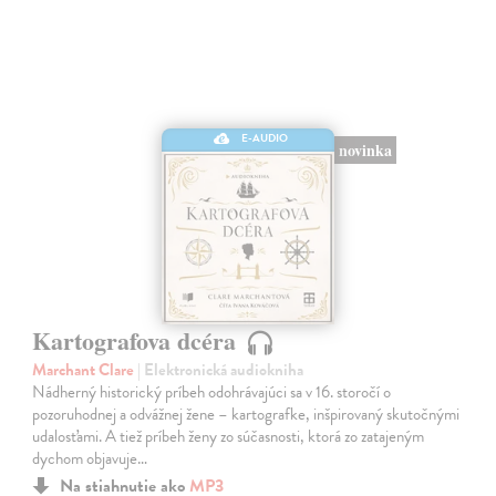
E-AUDIO
novinka
Kartografova dcéra
Marchant Clare
| Elektronická audiokniha
Nádherný historický príbeh odohrávajúci sa v 16. storočí o
pozoruhodnej a odvážnej žene – kartografke, inšpirovaný skutočnými
udalosťami. A tiež príbeh ženy zo súčasnosti, ktorá zo zatajeným
dychom objavuje…
Na stiahnutie ako
MP3