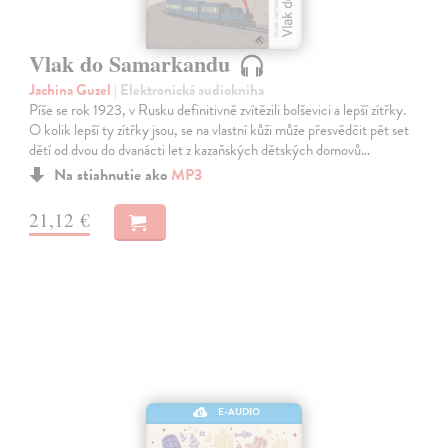
Vlak do Samarkandu
Jachina Guzel
| Elektronická audiokniha
Píše se rok 1923, v Rusku definitivně zvítězili bolševici a lepší zítřky.
O kolik lepší ty zítřky jsou, se na vlastní kůži může přesvědčit pět set
dětí od dvou do dvanácti let z kazaňských dětských domovů…
Na stiahnutie ako
MP3
21,12 €
E-AUDIO