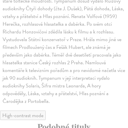
staré toltécké moudrosti. Tympanum dosud vydalo Ruizovy
audioknihy Čtyři dohody (čte J. Dušek), Pátá dohoda, Láska,
vztahy a přátelství a Hlas poznání. Renata Volfová (1959)
Herečka, rozhlasová hlasatelka a dabérka. Po svém otci
Richardu Honzovičovi zdědila lásku k filmu a k rozhlasu.
Vystudovala Státní konzervatoř v Praze. Hrála mimo jiné ve
filmech Prodloužený čas a Fešák Hubert, ale známá je
především jako dabérka. Téměř dvě desetiletí pracovala jako
hlasatelka stanice Český rozhlas 2 Praha. Namlouvá
komentáře k televizním pořadům a pro nevidomé načetla více
jak 90 audioknih. Tympanum v její interpretaci vydalo
audioknihy Solaris, Šifra mistra Leonarda, A hory
odpověděly, Láska, vztahy a přátelství, Hlas poznání a
Čarodějka z Portobella.
High-contrast mode
Podobné tituly