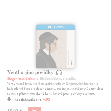
E-AUDIO
Yentl a jiné povídky
Singer Isaac Bashevis
| Elektronická audiokniha
Yentl, mladá žena, která se vzpírá tradici.V Singerových knihách je
každodenní život propleten zázraky, realita je utkaná ze snů a minulost
se mísí s přítomným okamžikem. Takové jsou i povídky z tohoto…
Na stiahnutie ako
MP3
15,92 €