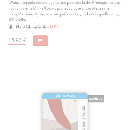
Okouzlující pokračování oceňované japonské knihy Předepíšeme vám
kočku, v němž klinika Kokoro pro léčbu duše znovu otevírá své
brány.V rušném Kjótu, v pátém patře budovy na konci zapadlé uličky
sídlí klinika…
Na stiahnutie ako
MP3
15,92 €
E-AUDIO
novinka