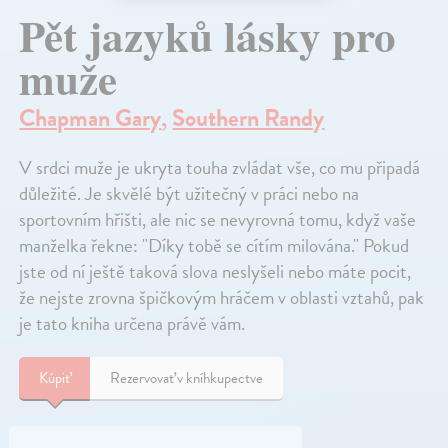
Pět jazyků lásky pro
muže
Chapman Gary
,
Southern Randy
V srdci muže je ukryta touha zvládat vše, co mu připadá
důležité. Je skvělé být užitečný v práci nebo na
sportovním hřišti, ale nic se nevyrovná tomu, když vaše
manželka řekne: "Díky tobě se cítím milována." Pokud
jste od ní ještě taková slova neslyšeli nebo máte pocit,
že nejste zrovna špičkovým hráčem v oblasti vztahů, pak
je tato kniha určena právě vám.
Kúpiť
Rezervovať v kníhkupectve