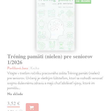
na sklade
Tréning pamäti (nielen) pre seniorov
1/2026
Pavlíková Jana
| Kniha
Vitajte v treťom ročníku pracovného zošita Tréning pamäti (nielen)
pre seniorov. Určený je všetkým lúštiteľom, ktorí sa rozhodli venovať
svojmu duševnému zdraviu a majú chuť zdolávať výzvy, ktoré im
pomôžu…
Na sklade
3,52 €