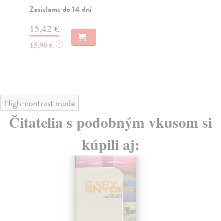
nav
Zasielame do 14 dní
Do
15,42 €
dv
15,90 €
?
15
15
High-contrast mode
Čitatelia s podobným vkusom si
kúpili aj: