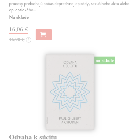
procesy prebiehajú počas depresívnej epizódy, sexuálneho aktu alebo
epileptického…
Na sklade
16,06 €
16,90 €
?
na sklade
Odvaha k súcitu