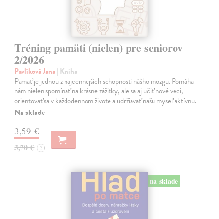
Tréning pamäti (nielen) pre seniorov
2/2026
Pavlíková Jana
| Kniha
Pamäť je jednou z najcennejších schopností nášho mozgu. Pomáha
nám nielen spomínať na krásne zážitky, ale sa aj učiť nové veci,
orientovať sa v každodennom živote a udržiavať našu myseľ aktívnu.
Na sklade
3,59 €
3,70 €
?
na sklade