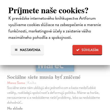
24,50 €
?
Príjmete naše cookies?
na sklade
K prevádzke internetového kníhkupectva Artforum
využívame cookies slúžiace na zabezpečenie a meranie
funkčnosti, marketingové účely a zaistenie vášho
maximálneho pohodlia a spokojnosti.
NASTAVENIA
SÚHLASÍM
Sociálne siete musia byť zničené
Marec Samo
| Kniha
Sociálne siete nám ubližujú ako jednotlivcom a kazia medziľudské
vzťahy, rozkladajú spoločnosť a deformujú politiku. Máme sa horšie,
nerozumieme si a nedokážeme riešiť problémy, lebo sa nedokážeme
dohodnúť…
Na sklade