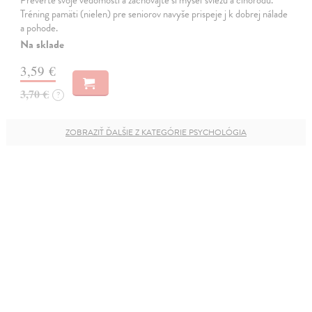
Preverte svoje vedomosti a zachovajte si myseľ sviežu a činorodú.
Tréning pamäti (nielen) pre seniorov navyše prispeje j k dobrej nálade
a pohode.
Na sklade
3,59 €
3,70 €
?
ZOBRAZIŤ ĎALŠIE Z KATEGÓRIE PSYCHOLÓGIA