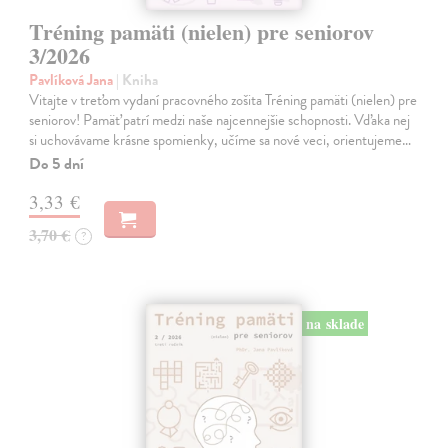
Tréning pamäti (nielen) pre seniorov
3/2026
Pavlíková Jana
| Kniha
Vitajte v treťom vydaní pracovného zošita Tréning pamäti (nielen) pre
seniorov! Pamäť patrí medzi naše najcennejšie schopnosti. Vďaka nej
si uchovávame krásne spomienky, učíme sa nové veci, orientujeme…
Do 5 dní
3,33 €
3,70 €
?
na sklade