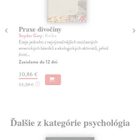
Praxe divočiny
P
Snyder Gary
| Kniha
Al
Eseje jednoho z nejvýznačnějších současných
Nen
amerických básníků a ekologických aktivistů, jehož
och
život...
Na
Zasielame do 12 dní
6,
10,86 €
6,
11,20 €
?
Ďalšie z kategórie psychológia