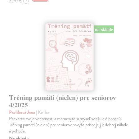
3,70 €
?
na sklade
Tréning pamäti (nielen) pre seniorov
4/2025
Pavlíková Jana
| Kniha
Preverte svoje vedomosti a zachovajte si myseľ sviežu a činorodú.
Tréning pamäti (nielen) pre seniorov navyše prispeje j k dobrej nálade
a pohode.
Na sklade