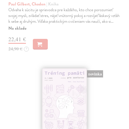
Paul Gilbert, Choden
| Kniha
Odvaha k súcitu je sprievodca pre každého, kto chce porozumieť
svojej mysli, zvládať stres, nájsť vnútorný pokoj a rozvíjať láskavý vzťah
k sebe aj druhým. Vďaka praktickým cvičeniam vás naučí, ako si…
Na sklade
22,41 €
24,90 €
?
novinka