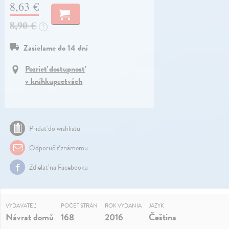
8,63 €
8,90 €
?
Zasielame do 14 dní
Pozrieť dostupnosť
v kníhkupectvách
Pridať do wishlistu
Odporučiť známemu
Zdielať na Facebooku
VYDAVATEĽ
POČET STRÁN
ROK VYDANIA
JAZYK
Návrat domů
168
2016
Čeština