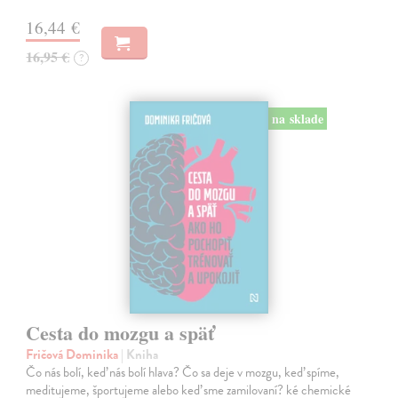
16,44 €
16,95 €
?
na sklade
Cesta do mozgu a späť
Fričová Dominika
| Kniha
Čo nás bolí, keď nás bolí hlava? Čo sa deje v mozgu, keď spíme,
meditujeme, športujeme alebo keď sme zamilovaní? ké chemické