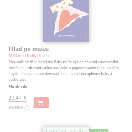
Hlad po matce
McDaniel Kelly
| Kniha
Neustálé hledání mateřské lásky může být celoživotní emocionální
zátěží, ale uzdravení začíná poznáním a pojmenováním toho, co nám
chybí. Hlad po matce demystifikuje hledání nenaplněné lásky a
poskytuje…
Na sklade
20,47 €
21,10 €
?