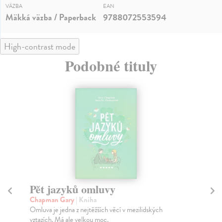
VÄZBA
EAN
Mäkká väzba / Paperback
9788072553594
High-contrast mode
Podobné tituly
Pět jazyků omluvy
S
Chapman Gary
| Kniha
Ch
Omluva je jedna z nejtěžších věcí v mezilidských
Nov
vztazích. Má ale velkou moc.
LÁ