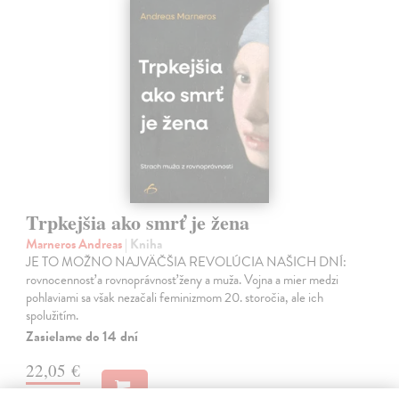
Trpkejšia ako smrť je žena
Marneros Andreas
| Kniha
JE TO MOŽNO NAJVÄČŠIA REVOLÚCIA NAŠICH DNÍ:
rovnocennosť a rovnoprávnosť ženy a muža. Vojna a mier medzi
pohlaviami sa však nezačali feminizmom 20. storočia, ale ich
spolužitím.
Zasielame do 14 dní
22,05 €