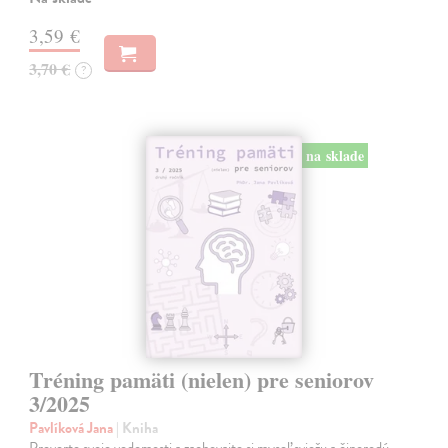
3,59 €
3,70 €
?
na sklade
Tréning pamäti (nielen) pre seniorov
3/2025
Pavlíková Jana
| Kniha