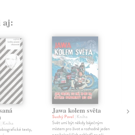
 aj:
saná
Jawa kolem světa
Po
m
Suchý Pavel
| Kniha
Rej
Svět umí být někdy báječným
Rozs
l
| Kniha
místem pro život a rozhodně jeden
diva
biografické texty,
z nejkrásnějších pohledů na něj
vzni