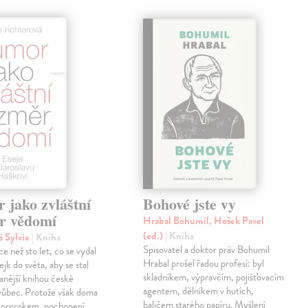
 jako zvláštní
Bohové jste vy
r vědomí
Hrabal Bohumil, Hošek Pavel
(ed.)
| Kniha
á Sylvie
| Kniha
Spisovatel a doktor práv Bohumil
e než sto let, co se vydal
Hrabal prošel řadou profesí: byl
jk do světa, aby se stal
skladníkem, výpravčím, pojišťovacím
anější knihou české
agentem, dělníkem v hutích,
 vůbec. Protože však doma
baličem starého papíru. Myšlení
o prorokem, pochopení