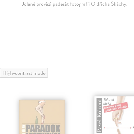
Jolaně provází padesát fotografií Oldřicha Škáchy.
High-contrast mode