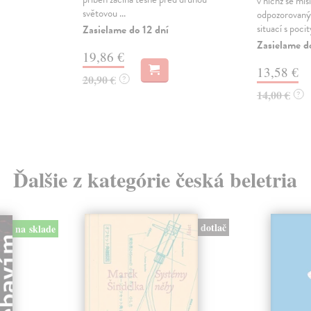
v nichž se mís
světovou ...
odpozorovaný
situací s pocity
Zasielame do 12 dní
Zasielame d
19,86 €
13,58 €
20,90 €
?
14,00 €
?
Ďalšie z kategórie česká beletria
dotlač
na sklade