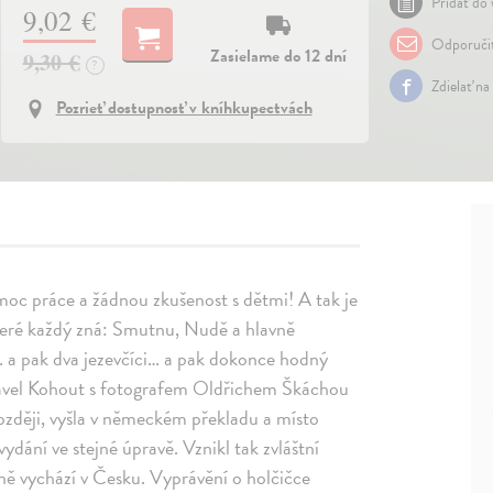
Pridať do 
9,02 €
Odporuči
Zasielame do 12 dní
9,30 €
?
Zdielať na
Pozrieť dostupnosť v kníhkupectvách
í moc práce a žádnou zkušenost s dětmi! A tak je
teré každý zná: Smutnu, Nudě a hlavně
… a pak dva jezevčíci… a pak dokonce hodný
 Pavel Kohout s fotografem Oldřichem Škáchou
později, vyšla v německém překladu a místo
ydání ve stejné úpravě. Vznikl tak zvláštní
ně vychází v Česku. Vyprávění o holčičce