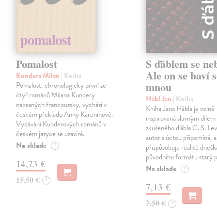
Pomalost
S ďáblem se ne
Ale on se baví s
Kundera Milan
| Kniha
mnou
Pomalost, chronologicky první ze
čtyř románů Milana Kundery
Hábl Jan
| Kniha
napsaných francouzsky, vychází v
Kniha Jana Hábla je volně
českém překladu Anny Kareninové.
inspirovaná slavným díle
Vydávání Kunderových románů v
zkušeného ďábla C. S. Lew
českém jazyce se uzavírá.
autor s úctou připomíná, a
Na sklade
?
přizpůsobuje realitě dneš
původního formátu starý 
14,73 €
Na sklade
?
15,50 €
?
7,13 €
7,50 €
?