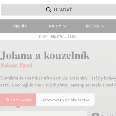
REBRÍK
KNIHY
BOOKS
KNIHY
-
BELETRIA
-
ČESKÁ
Jolana a kouzelník
Kohout Pavel
Osmiletá Jolana má strašnou smůlu: prázdniny jí začaly bola
cestu a nechají Jolanu u svých přátel, pana spisovatele a paní 
Kúpiť
na webe
Rezervovať v kníhkupectve