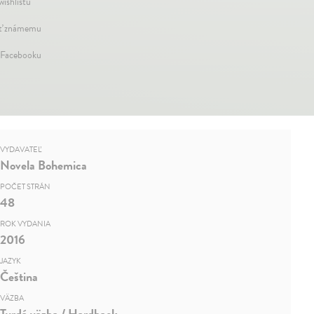
wishlistu
ť známemu
 Facebooku
VYDAVATEĽ
Novela Bohemica
POČET STRÁN
48
ROK VYDANIA
2016
JAZYK
Čeština
VÄZBA
Tvrdá väzba / Hardback