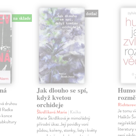
dotlač
na sklade
ná
Jak dlouho se spí,
Humor
když kvetou
rozmě
a
orchideje
ává druhou
Richterov
od Radka
Je tomu víc
Škrdlíková Marie
| Kniha
o konce
Haškův Šve
Marie Škrdlíková je mimořádný
subkultury
nejpřeklád
přírodní úkaz. Její povídky voní
literatury
půdou, kořeny, stonky, listy i květy
není nikd