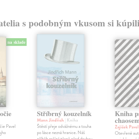
atelia s podobným vkusom si kúpili
na sklade
očie
Stříbrný kouzelník
Kniha p
chaose
Mann Jindřich
| Kniha
čie Pavel
Štěstí přeje odvážnému a touha
Zajíček Pave
ojho
po lásce nezná hranice. Náš
Otevřené auto
příběh začíná těsně před druhou