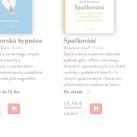
orská hypnóza
Špačkování
á Dora
| Kniha
Kroutvor Josef
| Kniha
lé a černé magii, smyslu
Špačkování je souborem bezmála
otě mouchy a
padesáti glos, reflexí, mikroesejí i
rovi, o mariborském
drobných vzpomínkových črt, které
troboskopicky rozostřená
vznikaly v posledních letech – k
ovela plná magického
různým společenským i literárním
příležitostem a z radosti ze čtení…
 do 12 dní
Na sklade
?
€
13,30 €
14,00 €
?
?