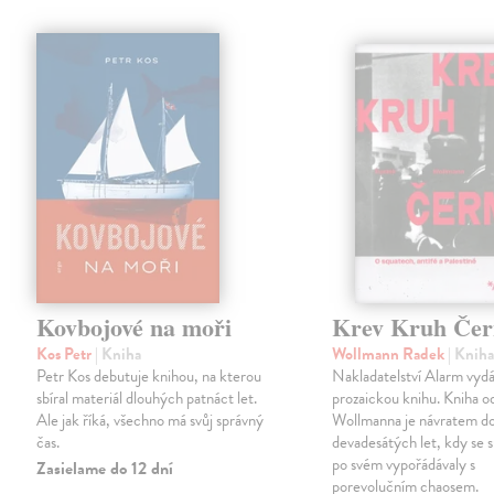
Kovbojové na moři
Krev Kruh Čer
Kos Petr
| Kniha
Wollmann Radek
| Knih
Petr Kos debutuje knihou, na kterou
Nakladatelství Alarm vyd
sbíral materiál dlouhých patnáct let.
prozaickou knihu. Kniha 
Ale jak říká, všechno má svůj správný
Wollmanna je návratem d
čas.
devadesátých let, kdy se 
po svém vypořádávaly s
Zasielame do 12 dní
porevolučním chaosem.