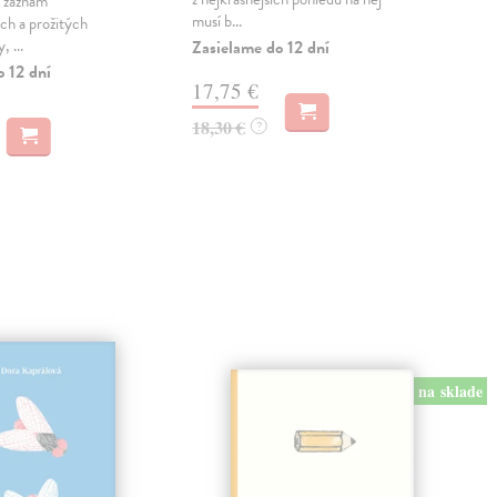
í záznam
musí b...
20. s
ch a prožitých
, ...
Zasielame do 12 dní
Zas
o 12 dní
17,75 €
16
18,30 €
16,
?
na sklade