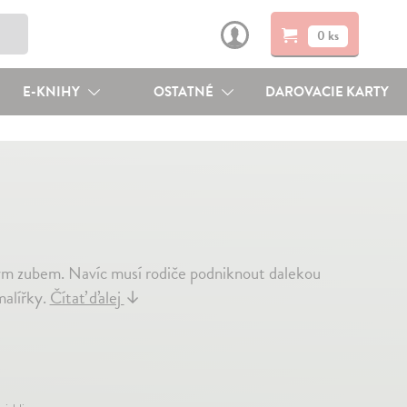
0 ks
E-KNIHY
OSTATNÉ
DAROVACIE KARTY
vým zubem. Navíc musí rodiče podniknout dalekou
malířky.
Čítať ďalej
↓