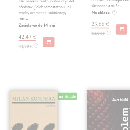
Nic nemůže tento soubor čtyř děl
sústredenia na če...
představujících samostatnou linii
Na sklade
tvorby dramatika, scénáristy,
?
rom...
23,66 €
Zasielame do 14 dní
24,90 €
?
42,47 €
44,70 €
?
na sklade