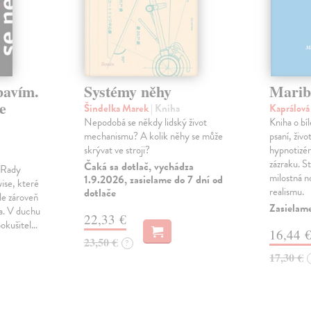
bavím.
Systémy něhy
Marib
e
Šindelka Marek
| Kniha
Kaprálov
Nepodobá se někdy lidský život
Kniha o bí
mechanismu? A kolik něhy se může
psaní, živ
skrývat ve stroji?
hypnotizé
zázraku. S
Čaká sa dotlač, vychádza
m Rady
milostná n
1.9.2026, zasielame do 7 dní od
ise, které
realismu.
dotlače
le zároveň
Zasielame
ka. V duchu
22,33 €
pokušitel…
16,44 
23,50 €
?
17,30 €