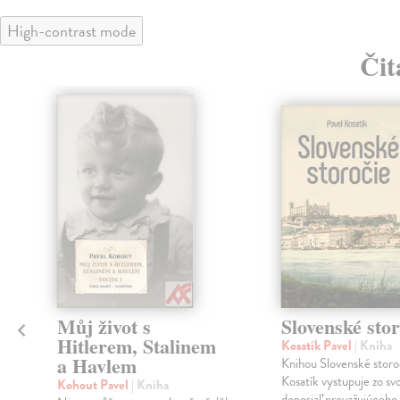
High-contrast mode
Čit
Můj život s
Slovenské stor
Hitlerem, Stalinem
Kosatík Pavel
| Kniha
a Havlem
Knihou Slovenské storo
Kosatík vystupuje zo sv
Kohout Pavel
| Kniha
doposiaľ prevažujúceho