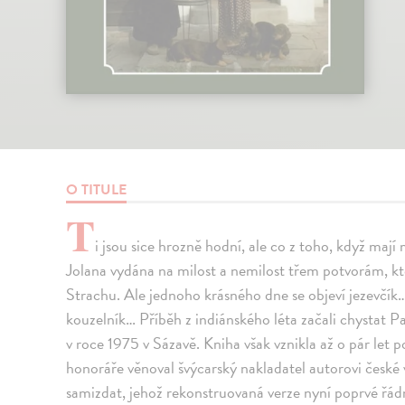
O TITULE
T
i jsou sice hrozně hodní, ale co z toho, když maj
Jolana vydána na milost a nemilost třem potvorám, k
Strachu. Ale jednoho krásného dne se objeví jezevčík
kouzelník… Příběh z indiánského léta začali chystat
v roce 1975 v Sázavě. Kniha však vznikla až o pár let 
honoráře věnoval švýcarský nakladatel autorovi české v
samizdat, jehož rekonstruovaná verze nyní poprvé řád