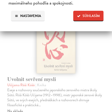
Ďalšie z kategórie východné
maximálneho pohodlia a spokojnosti.
NASTAVENIA
SÚHLASÍM
na sklade
novinka
Uvolnit sevření mysli
Učijama Róši Kóšó
| Kniha
Eseje a rozhovory současného japonského zenového mistra školy
Sótó. Róši Kóšó Učijama (1912–1998), mistr japonské zenové školy
Sótó, ve svých esejích, přednáškách a rozhovorech shrnuje
filosofické a praktické…
Na sklade