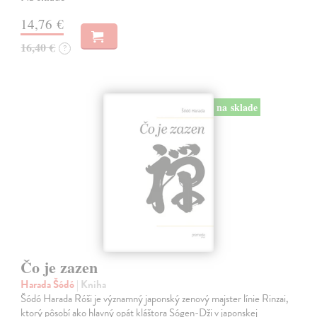
14,76 €
16,40 €
?
na sklade
Čo je zazen
Harada Šódó
| Kniha
Šódó Harada Róši je významný japonský zenový majster línie Rinzai,
ktorý pôsobí ako hlavný opát kláštora Sógen-Dži v japonskej