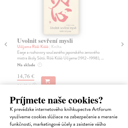
Uvolnit sevření mysli
Bh
v
Učijama Róši Kóšó
| Kniha
Eseje a rozhovory současného japonského zenového
kol
mistra školy Sótó. Róši Kóšó Učijama (1912–1998), ...
Jed
fil
Na sklade
?
souv
14,76 €
Za
16,40 €
?
9,
Príjmete naše cookies?
9,
K prevádzke internetového kníhkupectva Artforum
využívame cookies slúžiace na zabezpečenie a meranie
funkčnosti, marketingové účely a zaistenie vášho