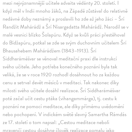
mezi nejvýznamnější učitele advaita védánty 20. století. I
když měl v Indii mnoho žáků, na Západě zůstával do relativně
nedávné doby neznámý a proslavili ho zde až jeho žáci – Šrí
Randžit Mahárádž a Šrí Nisargadatta Mahárádž. Narodil se v
malé vesnici blízko Šolapúru. Když se kvůli práci přestěhoval
do Bídžapúru, potkal se zde se svým duchovním učitelem Šrí
Bhausahebem Mahárádžem (1843–1913). Šrí
Siddharáméšvar se věnoval meditační praxi dle instrukcí
svého učitele. Jeho potřeba konečného poznání byla tak
veliká, že se v roce 1920 rozhodl dosáhnout ho za každou
cenu a setrval devět měsíců v meditaci. Tak nakonec díky
milosti svého učitele dosáhl realizace. Šrí Siddharáméšvar
poté začal učit cestu ptáka (vihangammárga), tj. cestu k
poznání ne pomocí meditace, ale díky přímému uvědomění
nebo pochopení. V indickém světě slavný Samartha Rámdás
ze 17. století o tom napsal: „Cestou meditace neboli
mravenčí cestou dosáhne člověk realizace pomalu jako