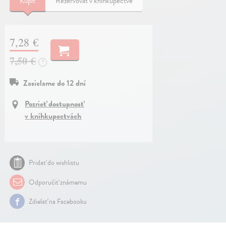
Kúpiť
Rezervovať v kníhkupectve
7,28 €
7,50 €
?
Zasielame do 12 dní
Pozrieť dostupnosť
v kníhkupectvách
Pridať do wishlistu
Odporučiť známemu
Zdielať na Facebooku