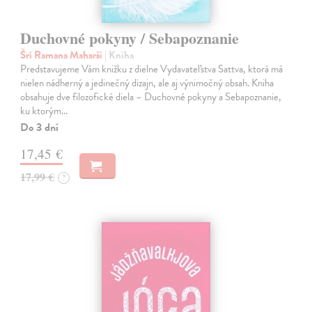
Duchovné pokyny / Sebapoznanie
Šrí Ramana Maharši
| Kniha
Predstavujeme Vám knižku z dielne Vydavateľstva Sattva, ktorá má
nielen nádherný a jedinečný dizajn, ale aj výnimočný obsah. Kniha
obsahuje dve filozofické diela – Duchovné pokyny a Sebapoznanie,
ku ktorým…
Do 3 dní
17,45 €
17,99 €
?