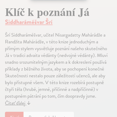
Klíč k poznání Já
Siddharáméšvar Šrí
Šrí Siddharáméšvar, učitel Nisargadatty Mahárádže a
Randžita Mahárádže, v této knize jednoduchým a
přímým stylem vysvětluje poznání našeho skutečného
Já v tradici advaita védánty (nedvojné védánty). Mluví
snadno srozumitelným jazykem a k dokreslení používá
příklady z běžného života, aby se pochopení konečné
Skutečnosti nestalo pouze záležitostí učenců, ale aby
bylo přístupné všem. V této knize rozebírá postupně
čtyři těla (hrubé, jemné, příčinné a nadpříčinné) v
postupném pátrání po tom, čím doopravdy jsme.
Čítať ďalej
↓