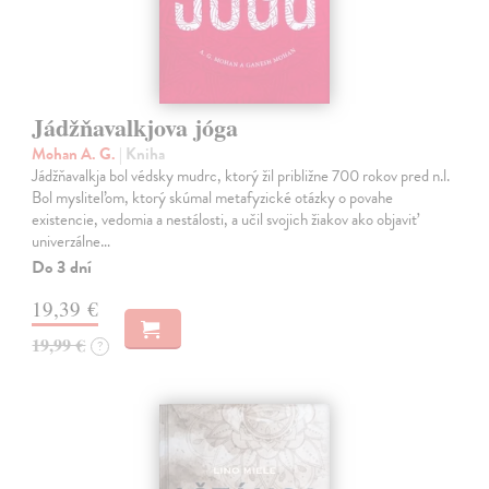
Jádžňavalkjova jóga
Mohan A. G.
| Kniha
Jádžňavalkja bol védsky mudrc, ktorý žil približne 700 rokov pred n.l.
Bol mysliteľom, ktorý skúmal metafyzické otázky o povahe
existencie, vedomia a nestálosti, a učil svojich žiakov ako objaviť
univerzálne…
Do 3 dní
19,39 €
19,99 €
?