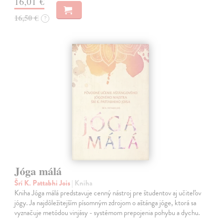
16,01 €
16,50 €
?
Jóga málá
Šrí K. Pattabhi Jois
| Kniha
Kniha Jóga málá predstavuje cenný nástroj pre študentov aj učiteľov
jógy. Ja najdôležitejším písomným zdrojom o aštánga jóge, ktorá sa
vyznačuje metódou vinjásy - systémom prepojenia pohybu a dychu.