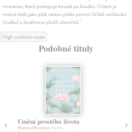
mravenec, který postupuje kousek po kousku. Ovšem je
možné letět jako pták cestou ptáka pomocí křídel rozlišování
(vivéka) a dosáhnout plodů okamžitě.“
High-contrast mode
Podobné tituly
Umění prostého života
My
Masuno Shunmyo
| Kniha
Me