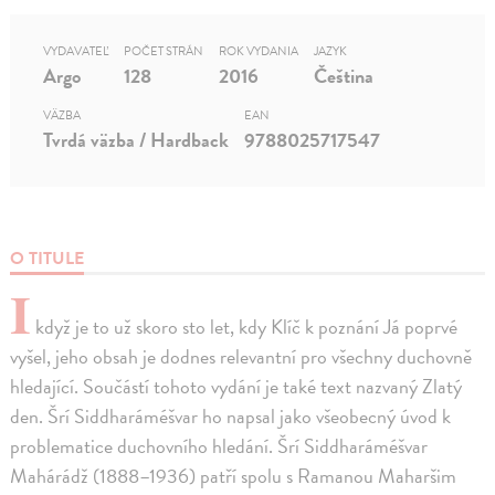
VYDAVATEĽ
POČET STRÁN
ROK VYDANIA
JAZYK
Argo
128
2016
Čeština
VÄZBA
EAN
Tvrdá väzba / Hardback
9788025717547
O TITULE
I
když je to už skoro sto let, kdy Klíč k poznání Já poprvé
vyšel, jeho obsah je dodnes relevantní pro všechny duchovně
hledající. Součástí tohoto vydání je také text nazvaný Zlatý
den. Šrí Siddharáméšvar ho napsal jako všeobecný úvod k
problematice duchovního hledání. Šrí Siddharáméšvar
Mahárádž (1888–1936) patří spolu s Ramanou Maharšim