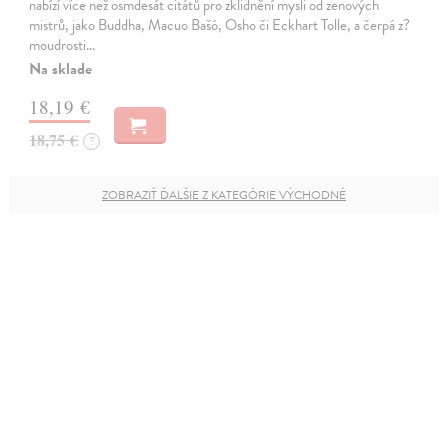
nabízí více než osmdesát citátů pro zklidnění mysli od zenových
mistrů, jako Buddha, Macuo Bašó, Osho či Eckhart Tolle, a čerpá z?
moudrosti…
Na sklade
18,19 €
18,75 €
?
ZOBRAZIŤ ĎALŠIE Z KATEGÓRIE VÝCHODNÉ