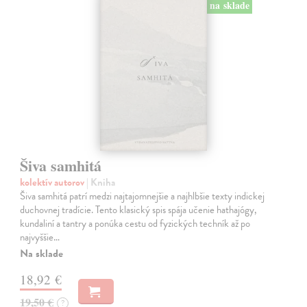
na sklade
Šiva samhitá
kolektív autorov
| Kniha
Šiva samhitá patrí medzi najtajomnejšie a najhlbšie texty indickej
duchovnej tradície. Tento klasický spis spája učenie hathajógy,
kundaliní a tantry a ponúka cestu od fyzických techník až po
najvyššie…
Na sklade
18,92 €
19,50 €
?