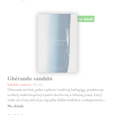
na sklade
Ghéranda samhitá
kolektív autorov
| Kniha
Ghéranda samhitá, jeden z pilierov tradičnej hathajógy, predstavuje
ucelený sedemstupňový systém duchovnej a telesnej praxe, ktorý
vedie od očisty tela až po najvyššie štádiá meditácie a sebapoznania.…
Na sklade