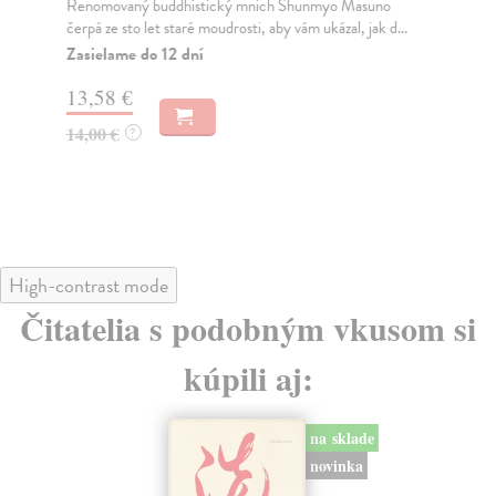
Renomovaný buddhistický mnich Shunmyo Masuno
O T
čerpá ze sto let staré moudrosti, aby vám ukázal, jak d...
vzá
Zasielame do 12 dní
Za
13,58 €
13
14,00 €
14
?
High-contrast mode
Čitatelia s podobným vkusom si
kúpili aj:
na sklade
novinka