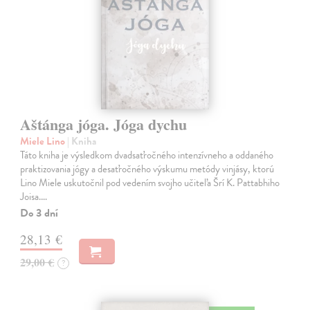
Aštánga jóga. Jóga dychu
Miele Lino
| Kniha
Táto kniha je výsledkom dvadsaťročného intenzívneho a oddaného
praktizovania jógy a desaťročného výskumu metódy vinjásy, ktorú
Lino Miele uskutočnil pod vedením svojho učiteľa Šrí K. Pattabhiho
Joisa.…
Do 3 dní
28,13 €
29,00 €
?