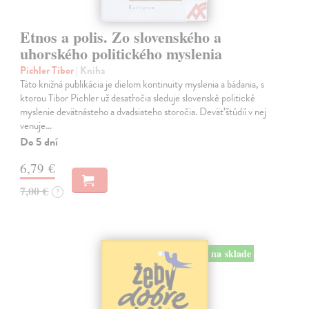
Etnos a polis. Zo slovenského a
uhorského politického myslenia
Pichler Tibor
| Kniha
Táto knižná publikácia je dielom kontinuity myslenia a bádania, s
ktorou Tibor Pichler už desaťročia sleduje slovenské politické
myslenie devätnásteho a dvadsiateho storočia. Deväť štúdií v nej
venuje…
Do 5 dní
6,79 €
7,00 €
?
na sklade