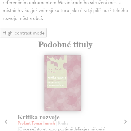
referenčním dokumentem Mezinárodního sdružení měst a
místních vlád, jež vnímají kulturu jako čtvrtý pilíř udržitelného
rozvoje měst a obcí.
High-contrast mode
Podobné tituly
Morální základy politiky
Pr
Shapiro Ian
| Kniha
Št
Kniha současného amerického politického teoretika
Tat