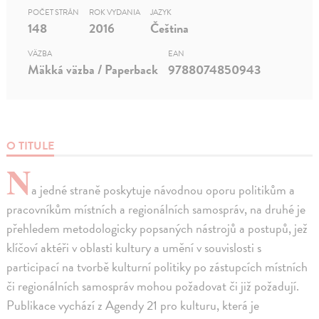
POČET STRÁN
ROK VYDANIA
JAZYK
148
2016
Čeština
VÄZBA
EAN
Mäkká väzba / Paperback
9788074850943
O TITULE
N
a jedné straně poskytuje návodnou oporu politikům a
pracovníkům místních a regionálních samospráv, na druhé je
přehledem metodologicky popsaných nástrojů a postupů, jež
klíčoví aktéři v oblasti kultury a umění v souvislosti s
participací na tvorbě kulturní politiky po zástupcích místních
či regionálních samospráv mohou požadovat či již požadují.
Publikace vychází z Agendy 21 pro kulturu, která je