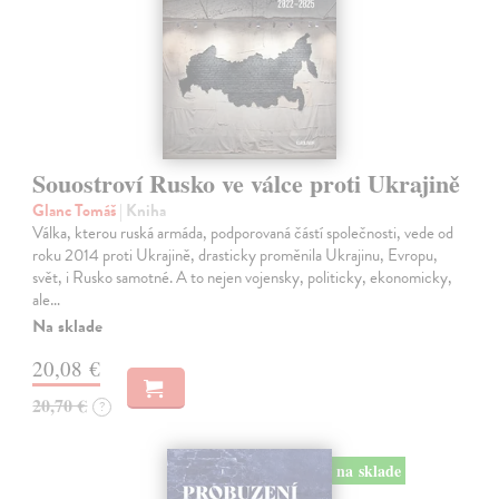
Souostroví Rusko ve válce proti Ukrajině
Glanc Tomáš
| Kniha
Válka, kterou ruská armáda, podporovaná částí společnosti, vede od
roku 2014 proti Ukrajině, drasticky proměnila Ukrajinu, Evropu,
svět, i Rusko samotné. A to nejen vojensky, politicky, ekonomicky,
ale…
Na sklade
20,08 €
20,70 €
?
na sklade