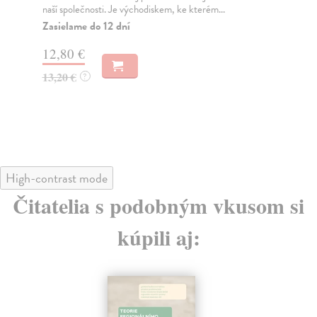
Iana Shapira je věnována zkoumání legitimity polit...
soc
Zasielame do 12 dní
Na
14,55 €
16
15,00 €
16
?
High-contrast mode
Čitatelia s podobným vkusom si
kúpili aj: