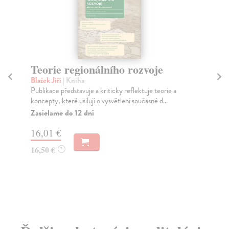
Machiavelliho Vladař. Nové
umění politiky
ie a
Ménissier Thierry
| Kniha
.
Podrobnými, avšak přehledně podanými
interpretacemi osmi vybraných kapitol Vladaře svazek
umožňuje s...
Zasielame do 14 dní
12,22 €
12,60 €
?