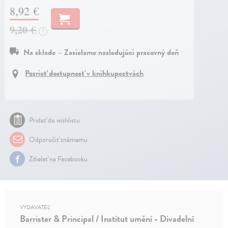
8,92 €
9,20 €
?
Na sklade – Zasielame nasledujúci pracovný deň
Pozrieť dostupnosť v kníhkupectvách
Pridať do wishlistu
Odporučiť známemu
Zdielať na Facebooku
VYDAVATEĽ
Barrister & Principal / Institut umění - Divadelní