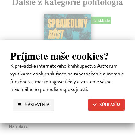
Ďalšie z kategórie politológia
na sklade
Príjmete naše cookies?
K prevádzke internetového kníhkupectva Artforum
využívame cookies slúžiace na zabezpečenie a meranie
funkčnosti, marketingové účely a zaistenie vášho
maximálneho pohodlia a spokojnosti.
Spravedlivý růst
Prokop Daniel
| Kniha
NASTAVENIA
SÚHLASÍM
Rovné šance, efektivní reformy a prosperita širší společnosti jako lék
na politickou strnulost Česko si udržuje spoustu drahých
nespravedlností. Chudé děti mají malou šanci získat kvalitní vzdělání.
Na sklade