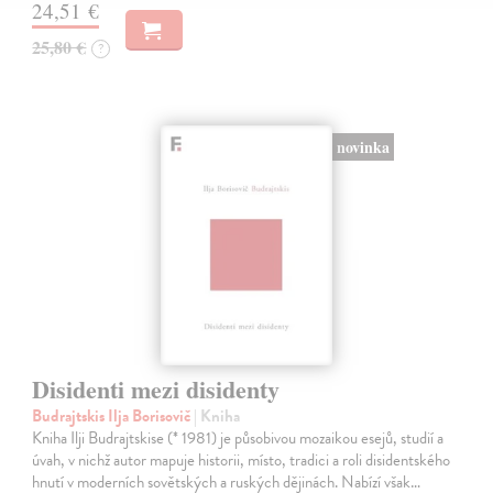
24,51 €
25,80 €
?
novinka
Disidenti mezi disidenty
Budrajtskis Ilja Borisovič
| Kniha
Kniha Ilji Budrajtskise (* 1981) je působivou mozaikou esejů, studií a
úvah, v nichž autor mapuje historii, místo, tradici a roli disidentského
hnutí v moderních sovětských a ruských dějinách. Nabízí však…