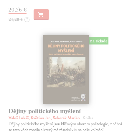
20,56 €
21,20 €
?
na sklade
Dějiny politického myšlení
Valeš Lukáš, Květina Jan, Sekerák Marián
| Kniha
Dějiny politického myšlení jsou klíčovým oborem politologie, z něhož
se tato věda zrodila a který má zásadní vliv na naše vnímání