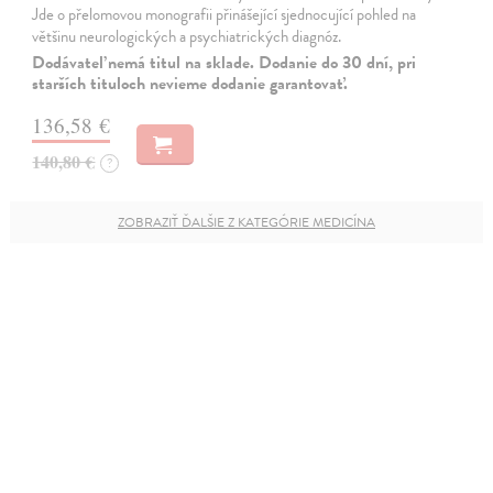
Jde o přelomovou monografii přinášející sjednocující pohled na
většinu neurologických a psychiatrických diagnóz.
Dodávateľ nemá titul na sklade. Dodanie do 30 dní, pri
starších tituloch nevieme dodanie garantovať.
136,58 €
140,80 €
?
ZOBRAZIŤ ĎALŠIE Z KATEGÓRIE MEDICÍNA