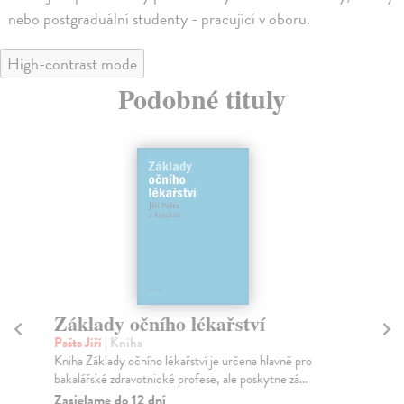
nebo postgraduální studenty - pracující v oboru.
High-contrast mode
Podobné tituly
Základy očního lékařství
Z
Pašta Jiří
| Kniha
Sto
Kniha Základy očního lékařství je určena hlavně pro
Dět
bakalářské zdravotnické profese, ale poskytne zá...
se 
Zasielame do 12 dní
Za