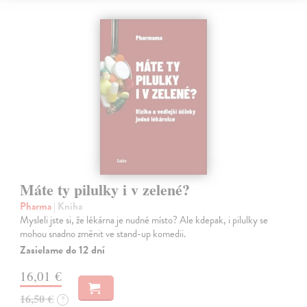
Máte ty pilulky i v zelené?
Pharma
| Kniha
Mysleli jste si, že lékárna je nudné místo? Ale kdepak, i pilulky se
mohou snadno změnit ve stand-up komedii.
Zasielame do 12 dní
16,01 €
16,50 €
?