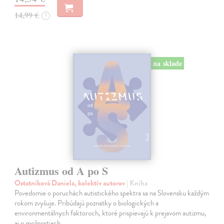
14,99 €
?
na sklade
Autizmus od A po S
Ostatníková Daniela, kolektív autorov
| Kniha
Povedomie o poruchách autistického spektra sa na Slovensku každým
rokom zvyšuje. Pribúdajú poznatky o biologických a
environmentálnych faktoroch, ktoré prispievajú k prejavom autizmu,
aj o možnostiach…