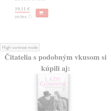
19,11 €
19
19,70 €
19
?
High-contrast mode
Čitatelia s podobným vkusom si
kúpili aj: