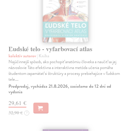
Ľudské telo - vyfarbovací atlas
kolektív autorov
| Kniha
Najúčinnejší spôsob, ako pochopiť anatómiu človeka a naučiť sa jej
názvoslovie Táto efektívna a interaktívna metóda učenia pomáha
študentom zapamätať si štruktúry a procesy prebiehajúce v ľudskom
tele.…
Predpredaj, vychádza 21.8.2026, zasielame do 12 dní od
vydania
29,61 €
32,90 €
?