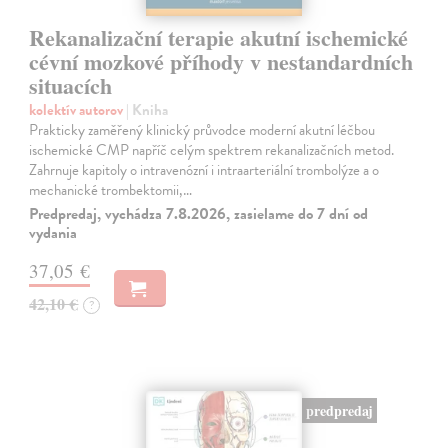
Rekanalizační terapie akutní ischemické
cévní mozkové příhody v nestandardních
situacích
kolektív autorov
| Kniha
Prakticky zaměřený klinický průvodce moderní akutní léčbou
ischemické CMP napříč celým spektrem rekanalizačních metod.
Zahrnuje kapitoly o intravenózní i intraarteriální trombolýze a o
mechanické trombektomii,…
Predpredaj, vychádza 7.8.2026, zasielame do 7 dní od
vydania
37,05 €
42,10 €
?
predpredaj