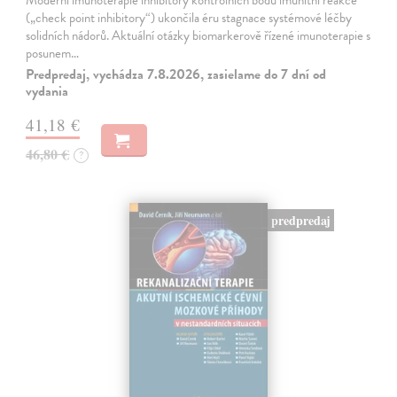
Moderní imunoterapie inhibitory kontrolních bodů imunitní reakce
(„check point inhibitory“) ukončila éru stagnace systémové léčby
solidních nádorů. Aktuální otázky biomarkerově řízené imunoterapie s
posunem…
Predpredaj, vychádza 7.8.2026, zasielame do 7 dní od
vydania
41,18 €
46,80 €
?
predpredaj