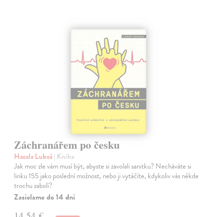
Záchranářem po česku
Hacala Luboš
| Kniha
Jak moc zle vám musí být, abyste si zavolali sanitku? Necháváte si
linku 155 jako poslední možnost, nebo ji vytáčíte, kdykoliv vás někde
trochu zabolí?
Zasielame do 14 dní
14,54 €