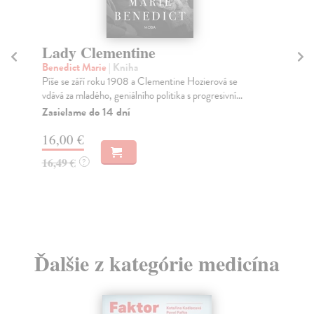
Lady Clementine
Zá
Benedict Marie
| Kniha
Ha
Píše se září roku 1908 a Clementine Hozierová se
Kni
vdává za mladého, geniálního politika s progresivní...
eti
di...
Zasielame do 14 dní
Do
16,00 €
- 2
16,49 €
?
36
37
Ďalšie z kategórie medicína