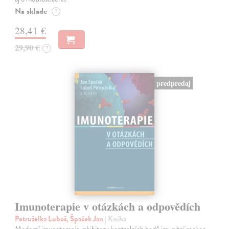
Na sklade
?
28,41 €
29,90 €
?
predpredaj
Imunoterapie v otázkách a odpovědích
Petruželka Luboš, Špaček Jan
| Kniha