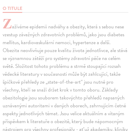
O TITULE
Z
ažíváme epidemii nadváhy a obezity, která s sebou nese
vzestup závažných zdravotních problémů, jako jsou diabetes
mellitus, kardiovaskulární nemoci, hypertenze a další.
Obezita neovlivňuje pouze kvalitu života jednotlivce, ale stává
se významnou zátěží pro systémy zdravotní péče na celém
světě. Složitost tohoto problému a strmě stoupající rozsah
vědecké literatury v současnosti může být zahlcující, takže
špičkové přehledy ze „state-of-the-art“ jsou nutné pro
všechny, kteří se snaží držet krok v tomto oboru. Základy
obezitologie jsou souborem takovýchto přehledů napsaných
uznávanými autoritami v daných oborech, zahrnujícím četné
aspekty jednotlivých témat. Jsou velice aktuálním a vítaným
příspěvkem k literatuře o obezitě, který bude nápomocným
nástrojem pro všechny profesionály - ať už akademiky, kliniky