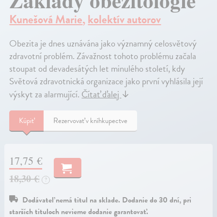
Základy obezitologie
Kunešová Marie
,
kolektív autorov
Obezita je dnes uznávána jako významný celosvětový
zdravotní problém. Závažnost tohoto problému začala
stoupat od devadesátých let minulého století, kdy
Světová zdravotnická organizace jako první vyhlásila její
výskyt za alarmující.
Čítať ďalej
↓
Kúpiť
Rezervovať v kníhkupectve
17,75 €
18,30 €
?
Dodávateľ nemá titul na sklade. Dodanie do 30 dní, pri
starších tituloch nevieme dodanie garantovať.