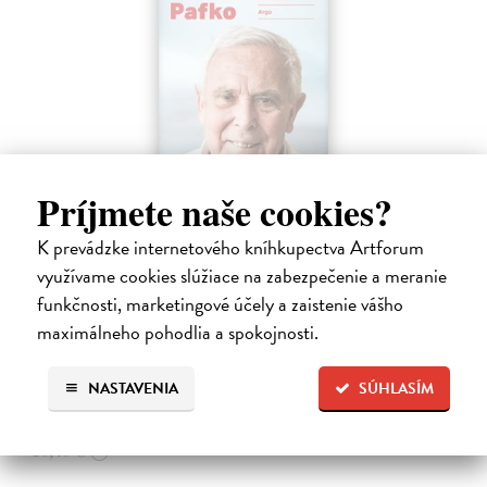
Príjmete naše cookies?
K prevádzke internetového kníhkupectva Artforum
Faktor Pafko
využívame cookies slúžiace na zabezpečenie a meranie
Kadlecová Kateřina, Pafko Pavel
| Kniha
funkčnosti, marketingové účely a zaistenie vášho
Profesor Pavel Pafko letos oslavil pětaosmdesátiny a za pár měsíců
šedesát let v témže zaměstnání, totiž jako břišní a hrudní chirurg III.
maximálneho pohodlia a spokojnosti.
chirurgické kliniky 1. lékařské fakulty Univerzity Karlovy v Praze.…
Zasielame do 12 dní
NASTAVENIA
SÚHLASÍM
15,91 €
16,40 €
?