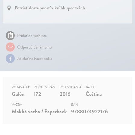
Pozrieť dostupnosť v kníhkupectvách
Pridať do wishlistu
Odporučiť známemu
Zdielať na Facebooku
VYDAVATEĽ
POČET STRÁN
ROK VYDANIA
JAZYK
Galén
172
2016
Čeština
VÄZBA
EAN
Mäkká väzba / Paperback
9788074922176