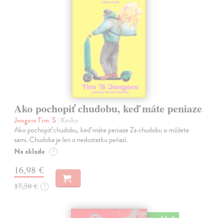
Ako pochopiť chudobu, keď máte peniaze
Jongers Tim 'S
| Kniha
Ako pochopiť chudobu, keď máte peniaze Za chudobu si môžete
sami. Chudoba je len o nedostatku peňazí.
Na sklade
?
16,98 €
17,50 €
?