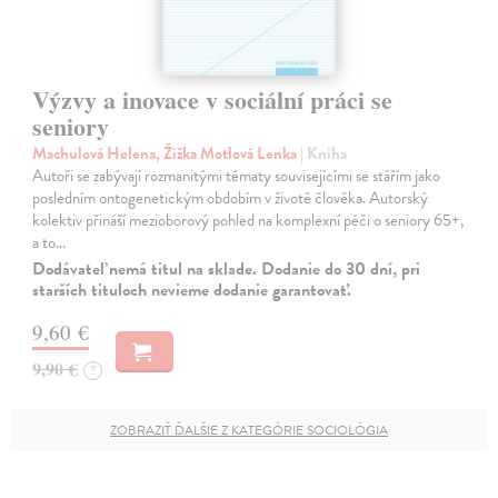
Výzvy a inovace v sociální práci se
seniory
Machulová Helena, Žižka Motlová Lenka
| Kniha
Autoři se zabývají rozmanitými tématy souvisejícími se stářím jako
posledním ontogenetickým obdobím v životě člověka. Autorský
kolektiv přináší mezioborový pohled na komplexní péči o seniory 65+,
a to…
Dodávateľ nemá titul na sklade. Dodanie do 30 dní, pri
starších tituloch nevieme dodanie garantovať.
9,60 €
9,90 €
?
ZOBRAZIŤ ĎALŠIE Z KATEGÓRIE SOCIOLÓGIA