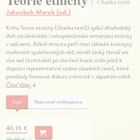
Čítanka textů
Jakoubek Marek (ed.)
Kniha Teorie etnicity (čítanka textů) splácí dlouhodobý
dluh sociálněvědní i celospolečenské tematizaci etnicity
v naší zemi. Ačkoli etnicita patří mezi základní koncepty
moderních společenských věd, neměl český čtenář ani
více než čtvrtstoletí po otevření hranic stále ještě k
dispozici reprezentativní soubor zásadních textů, které
pomáhaly formovat diskurs o etnicitě v západním světě.
Čítať ďalej
↓
Kúpiť
Rezervovať v kníhkupectve
40,16 €
41,40 €