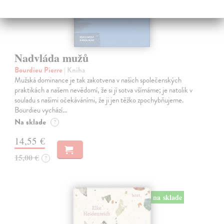
Nadvláda mužů
Bourdieu Pierre
| Kniha
Mužská dominance je tak zakotvena v našich společenských
praktikách a našem nevědomí, že si jí sotva všímáme; je natolik v
souladu s našimi očekáváními, že ji jen těžko zpochybňujeme.
Bourdieu vychází…
Na sklade
?
14,55 €
15,00 €
?
na sklade