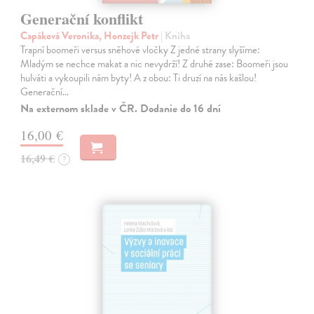
Generační konflikt
Capáková Veronika, Honzejk Petr
| Kniha
Trapní boomeři versus sněhové vločky Z jedné strany slyšíme:
Mladým se nechce makat a nic nevydrží! Z druhé zase: Boomeři jsou
hulváti a vykoupili nám byty! A z obou: Ti druzí na nás kašlou!
Generační…
Na externom sklade v ČR. Dodanie do 16 dní
16,00 €
16,49 €
?