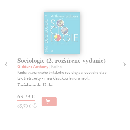
Sociologie (2. rozšírené vydanie)
Li
Giddens Anthony
| Kniha
Bár
Kniha významného britského sociologa a ideového otce
Tat
tzv. třetí cesty - mezi klasickou levicí a neol...
dvě
Zasielame do 12 dní
Za
63,73 €
38
65,70 €
40
?