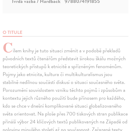
Tvrdá väzba / Hardback
9788074191855
O TITULE
C
ílem knihy je tuto situaci změnit a v podobě překladů
původních textů čtenářům představit širokou škálu možných
teoretických přístupů k etnicitě a spřízněným fenoménům.
Pojmy jako etnicita, kultura či multikulturalismus jsou
stabilně nedílnou součástí diskusí o situaci současného světa.
Porozumění souvislostem vzniku těchto pojmů i způsobům a
kontextu jejich různého použití bude přínosem pro každého,
kdo se chce v dnešní komplikované situaci globalizovaného
světa orientovat. Na ploše přes 700 tiskových stran publikace
přináší výbor 24 klíčových textů publikovaných na Západě od
poloviny minulého století až po současnost. Zařazené texty