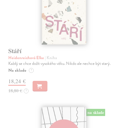
Stáří
Heidenreichová Elke
| Kniha
Každý se chce dožít vysokého věku. Nikdo ale nechce být starý.
Na sklade
?
18,24 €
18,80 €
?
na sklade