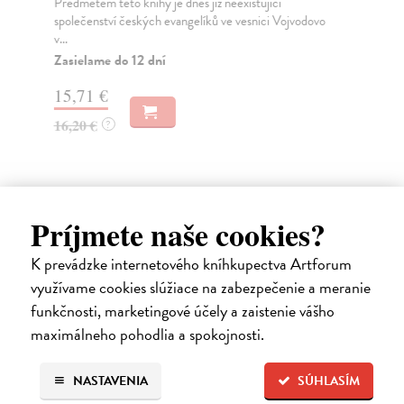
Předmětem této knihy je dnes již neexistující
Cie
společenství českých evangelíků ve vesnici Vojvodovo
a d
v...
Za
Zasielame do 12 dní
7,
15,71 €
8,
16,20 €
?
Ďalšie z kategórie sociológia
Príjmete naše cookies?
K prevádzke internetového kníhkupectva Artforum
na sklade
využívame cookies slúžiace na zabezpečenie a meranie
funkčnosti, marketingové účely a zaistenie vášho
maximálneho pohodlia a spokojnosti.
NASTAVENIA
SÚHLASÍM