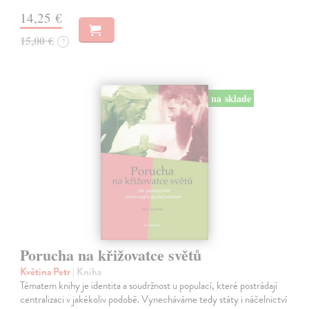
14,25 €
15,00 €
?
na sklade
Porucha na křižovatce světů
Květina Petr
| Kniha
Tématem knihy je identita a soudržnost u populací, které postrádají
centralizaci v jakékoliv podobě. Vynecháváme tedy státy i náčelnictví