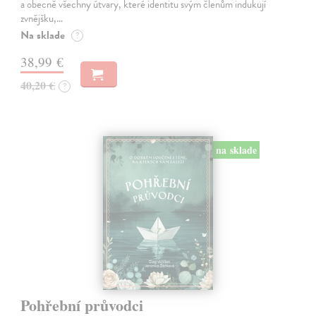
a obecně všechny útvary, které identitu svým členům indukují
zvnějšku,…
Na sklade
?
38,99 €
40,20 €
?
na sklade
Pohřební průvodci