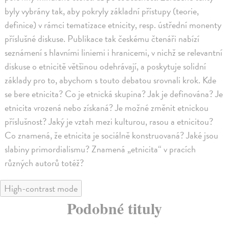
byly vybrány tak, aby pokryly základní přístupy (teorie,
definice) v rámci tematizace etnicity, resp. ústřední monenty
příslušné diskuse. Publikace tak českému čtenáři nabízí
seznámení s hlavními liniemi i hranicemi, v nichž se relevantní
diskuse o etnicitě většinou odehrávají, a poskytuje solidní
základy pro to, abychom s touto debatou srovnali krok. Kde
se bere etnicita? Co je etnická skupina? Jak je definována? Je
etnicita vrozená nebo získaná? Je možné změnit etnickou
příslušnost? Jaký je vztah mezi kulturou, rasou a etnicitou?
Co znamená, že etnicita je sociálně konstruovaná? Jaké jsou
slabiny primordialismu? Znamená „etnicita“ v pracích
různých autorů totéž?
High-contrast mode
Podobné tituly