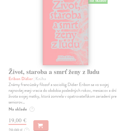
na sklade
Život, staroba a smrť ženy z ľudu
Eribon Didier
| Kniha
Známy francúzsky filozof a sociológ Didier Eribon sa vo svojej
najnovšej eseji vracia do obdobia posledných rokov, mesiacov a dní
života svojej matky, ktorá zomrela v opatrovateľskom zariadení pre
seniorov…
Na sklade
?
19,00 €
20,00 €
?