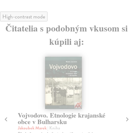
High-contrast mode
Čitatelia s podobným vkusom si
kúpili aj:
Vojvodovo. Etnologie krajanské
Te
obce v Bulharsku
po
Jakoubek Marek
| Kniha
Kal