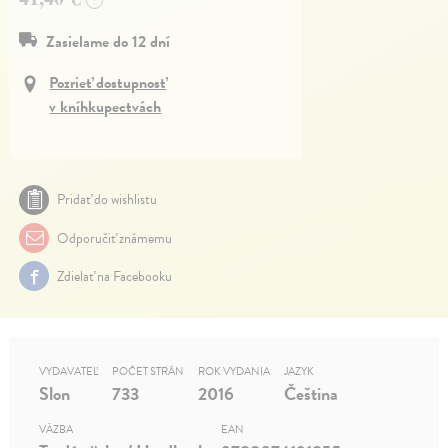
?
Zasielame do 12 dní
Pozrieť dostupnosť
v kníhkupectvách
Pridať do wishlistu
Odporučiť známemu
Zdielať na Facebooku
VYDAVATEĽ
POČET STRÁN
ROK VYDANIA
JAZYK
Slon
733
2016
Čeština
VÄZBA
EAN