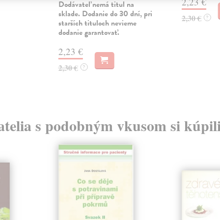
2,23 €
Dodávateľ nemá titul na
sklade. Dodanie do 30 dní, pri
2,30 €
?
starších tituloch nevieme
dodanie garantovať.
2,23 €
2,30 €
?
atelia s podobným vkusom si kúpili