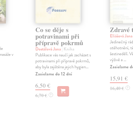
Co se děje s
Zdravé t
potravinami při
Eliášová Jan
přípravě pokrmů
Jedinečný rá
otěhotnění, t
že
Dostálová Jana
| Kniha
šestinedělí. V
 masáže v
Publikace vás naučí jak zacházet s
výživě a ...
potravinami při přípravě pokrmů,
Zasielame d
aby byla zajištěna jejich hygien...
Zasielame do 12 dní
15,91 €
6,50 €
16,40 €
?
6,70 €
?