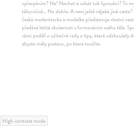
vyčerpáním? Ne! Nechat si odsát tuk liposukcí? To mys
tělocvičně… No dobře. A není ještě nějaká jiná cesta
česká moderátorka a modelka představuje vlastní ces
předává letité zkušenosti s formováním svého těla. Sp
vámi podělí o užitečné rady a tipy, které odzkoušely dosl
abyste měly postavu, po které toužíte.
High-contrast mode