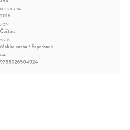
296
ROK VYDANIA
2016
JAZYK
Čeština
VÄZBA
Mäkká väzba / Paperback
EAN
9788026504924