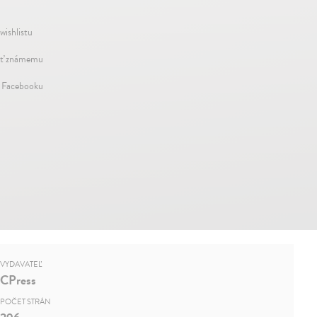
wishlistu
ť známemu
a Facebooku
VYDAVATEĽ
CPress
POČET STRÁN