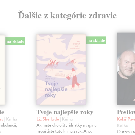
Ďalšie z kategórie zdravie
na sklade
na sklade
ie
Tvoje najlepšie roky
Posilo
isa
| Kniha
Liz Sheila de
| Kniha
Kolář Pave
ambulancii,
Ak máte okolo štyridsiatky a vagínu,
Kniha
v
nepúšťajte túto knihu z rúk. Áno,
O stresu s