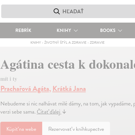
REBRÍK
KNIHY
BOOKS
KNIHY
-
ŽIVOTNÝ ŠTÝL A ZDRAVIE
-
ZDRAVIE
Agátina cesta k dokonal
mít i ty
Prachařová Agáta
,
Krátká Jana
Nebudeme si nic nalhávat milé dámy, na tom, jak vypadáme, pro
verzi sebe sama.
Čítať ďalej
↓
Kúpiť
na webe
Rezervovať v kníhkupectve