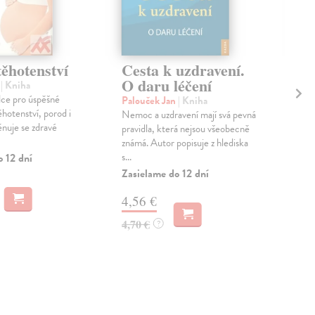
ěhotenství
Cesta k uzdravení.
Br
O daru léčení
a
| Kniha
Sob
dce pro úspěšné
Mát
Palouček Jan
| Kniha
ěhotenství, porod i
Ano,
Nemoc a uzdravení mají svá pevná
ěnuje se zdravé
Celý
pravidla, která nejsou všeobecně
vlně
známá. Autor popisuje z hlediska
s...
o 12 dní
Zas
Zasielame do 12 dní
13
4,56 €
13,
4,70 €
?