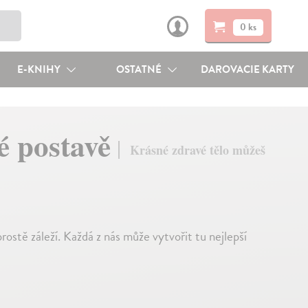
0 ks
E-KNIHY
OSTATNÉ
DAROVACIE KARTY
é postavě
Krásné zdravé tělo můžeš
stě záleží. Každá z nás může vytvořit tu nejlepší