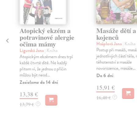
Atopický ekzém a
Masáže dětí a
potravinové alergie
kojenců
očima mámy
Hašplová Jana
| Kniha
Postup při masáži, masá
Ligurská Jana
| Kniha
í
jednotlivých částí těla,
Atopickým ekzémem dnes trpí
těhotenství a masáže
každé čtvrté dítě. Ne každý
novorozence, masáže...
přitom ví, že jednou z příčin
můžou být neod...
Do 6 dní
Zasielame do 14 dní
15,91 €
13,38 €
16,40 €
?
13,79 €
?