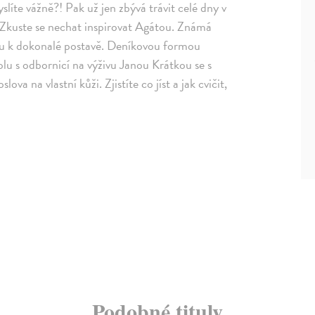
líte vážně?! Pak už jen zbývá trávit celé dny v
? Zkuste se nechat inspirovat Agátou. Známá
tu k dokonalé postavě. Deníkovou formou
olu s odbornicí na výživu Janou Krátkou se s
ova na vlastní kůži. Zjistíte co jíst a jak cvičit,
Podobné tituly