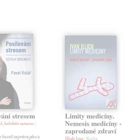
vání stresem
Limity medicíny.
Nemesis medicíny -
l, kolektív autorov
|
zaprodané zdraví
e hovoří zejména jako o
Illich Ivan
| Kniha