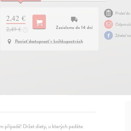
Pridať do 
2,42 €
Odporuči
Zasielame do 14 dní
2,49 €
?
Zdielať n
Pozrieť dostupnosť v kníhkupectvách
ém případě! Držet diety, u kterých padáte