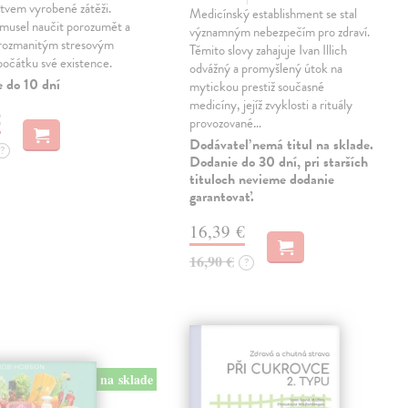
stvem vyrobené zátěži.
Medicínský establishment se stal
 musel naučit porozumět a
významným nebezpečím pro zdraví.
 rozmanitým stresovým
Těmito slovy zahajuje Ivan Illich
počátku své existence.
odvážný a promyšlený útok na
e do 10 dní
mytickou prestiž současné
medicíny, jejíž zvyklosti a rituály
€
provozované…
Dodávateľ nemá titul na sklade.
?
Dodanie do 30 dní, pri starších
tituloch nevieme dodanie
garantovať.
16,39 €
16,90 €
?
na sklade