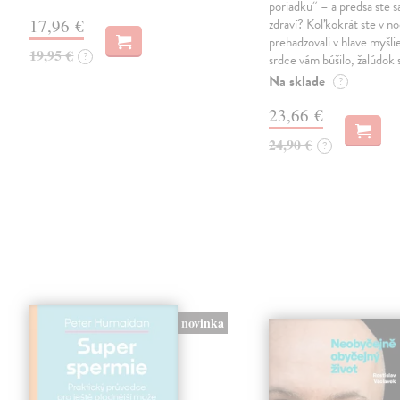
poriadku“ – a predsa ste sa
17,96 €
zdraví? Koľkokrát ste v no
prehadzovali v hlave myšli
19,95 €
?
srdce vám búšilo, žalúdok s
Na sklade
?
23,66 €
24,90 €
?
novinka