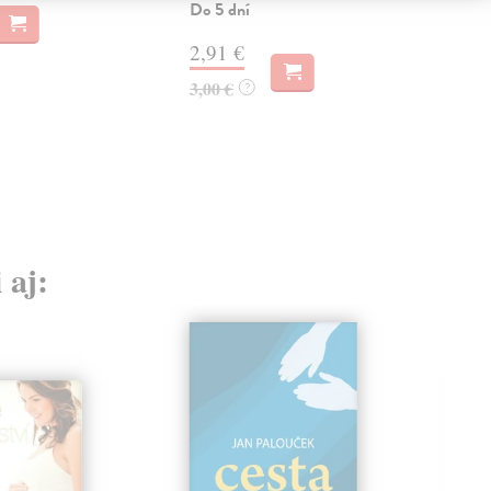
Do 5 dní
2,91 €
3,00 €
?
 aj: