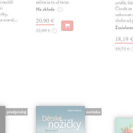
 necítili
začína sa to už teraz.
umělé, lid
ci
Člověk se
Na sklade
?
enky,
vzdorovat
a zvieral,…
20,90 €
vlivům od 
Zasielam
22,00 €
?
18,19 
18,75 €
predpredaj
novinka