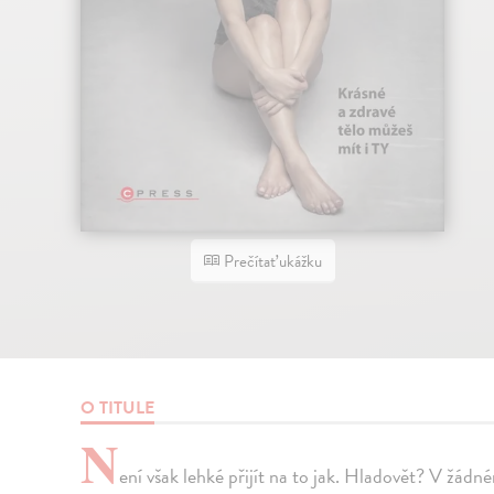
Prečítať ukážku
O TITULE
N
ení však lehké přijít na to jak. Hladovět? V žádn