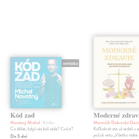
novinka
Kód zad
Moderné zdrav
Novotný Michal
| Kniha
Moravčík Debrecká Den
Co dělat, když vás bolí záda? Cvičit?
Koľkokrát ste už sedeli v 
počuli vetu „Všetko máte 
Do 5 dní