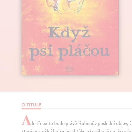
O TITULE
A
le třeba to bude právě Rubenův poslední objev,
která normální holka by chtěla takového lůzra, jako j