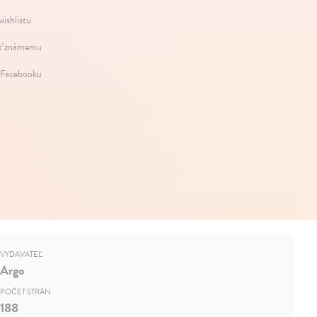
wishlistu
ť známemu
 Facebooku
VYDAVATEĽ
Argo
POČET STRÁN
188