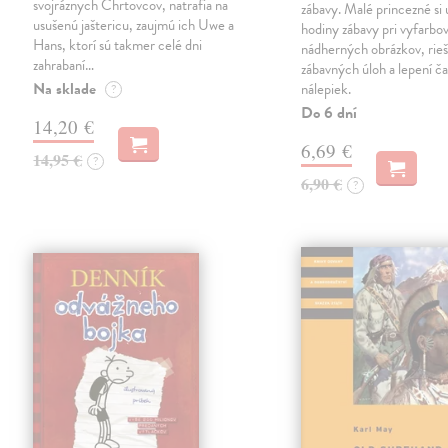
svojráznych Chrtovcov, natrafia na
zábavy. Malé princezné si 
usušenú jaštericu, zaujmú ich Uwe a
hodiny zábavy pri vyfarbo
Hans, ktorí sú takmer celé dni
nádherných obrázkov, rieš
zahrabaní…
zábavných úloh a lepení č
Na sklade
nálepiek.
?
Do 6 dní
14,20 €
6,69 €
14,95 €
?
6,90 €
?