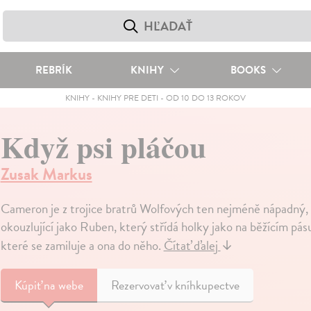
REBRÍK
KNIHY
BOOKS
KNIHY
-
KNIHY PRE DETI
-
OD 10 DO 13 ROKOV
Když psi pláčou
Zusak Markus
Cameron je z trojice bratrů Wolfových ten nejméně nápadný, n
okouzlující jako Ruben, který střídá holky jako na běžícím pá
které se zamiluje a ona do něho.
Čítať ďalej
↓
Kúpiť
na webe
Rezervovať v kníhkupectve