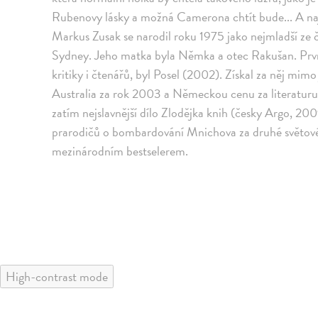
Rubenovy lásky a možná Camerona chtít bude... A naje
Markus Zusak se narodil roku 1975 jako nejmladší ze č
Sydney. Jeho matka byla Němka a otec Rakušan. Prvn
kritiky i čtenářů, byl Posel (2002). Získal za něj mi
Australia za rok 2003 a Německou cenu za literatur
zatím nejslavnější dílo Zlodějka knih (česky Argo, 20
prarodičů o bombardování Mnichova za druhé světové 
mezinárodním bestselerem.
High-contrast mode