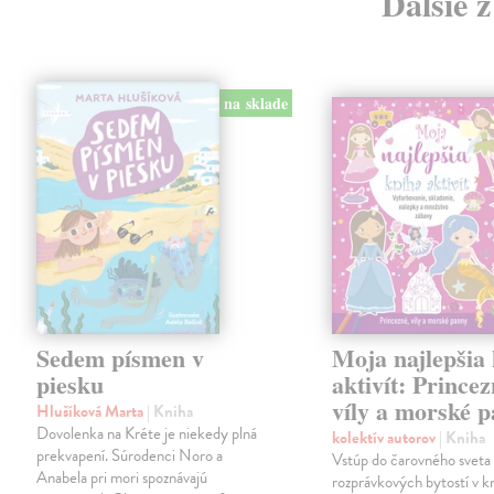
Ďalšie 
na sklade
Sedem písmen v
Moja najlepšia
piesku
aktivít: Princez
víly a morské 
Hlušíková Marta
| Kniha
Dovolenka na Kréte je niekedy plná
kolektív autorov
| Kniha
prekvapení. Súrodenci Noro a
Vstúp do čarovného sveta
Anabela pri mori spoznávajú
rozprávkových bytostí v kn