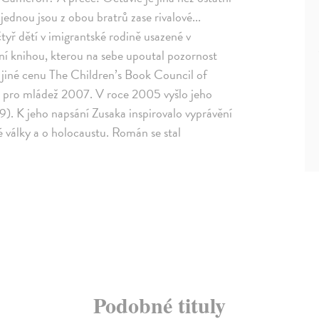
dnou jsou z obou bratrů zase rivalové...
tyř dětí v imigrantské rodině usazené v
í knihou, kterou na sebe upoutal pozornost
mo jiné cenu The Children’s Book Council of
u pro mládež 2007. V roce 2005 vyšlo jeho
09). K jeho napsání Zusaka inspirovalo vyprávění
války a o holocaustu. Román se stal
Podobné tituly