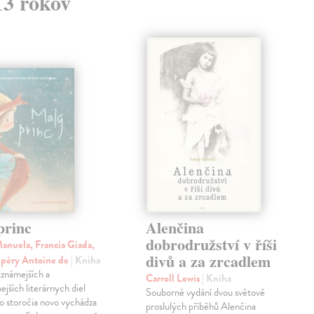
13 rokov
princ
Alenčina
dobrodružství v říši
anuela, Francia Giada,
divů a za zrcadlem
upéry Antoine de
| Kniha
jznámejších a
Carroll Lewis
| Kniha
ejších literárnych diel
Souborné vydání dvou světově
o storočia novo vychádza
proslulých příběhů Alenčina