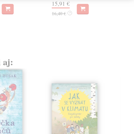
17,
15,91 €
16,40 €
?
 aj: