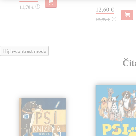
11,70 €
?
12,60 €
12,99 €
?
High-contrast mode
Čit