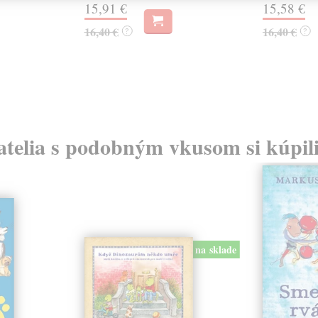
15,91 €
15,58 €
16,40 €
16,40 €
?
?
atelia s podobným vkusom si kúpili
na sklade