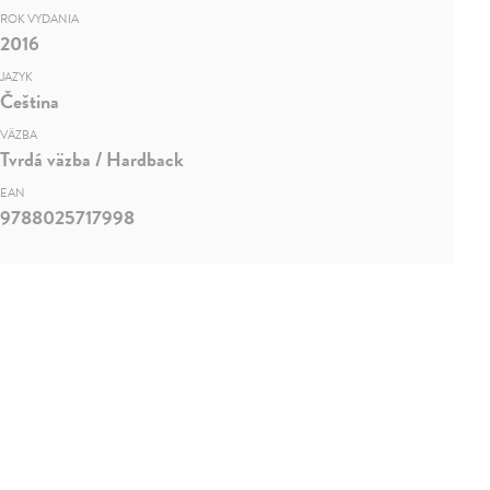
ROK VYDANIA
2016
JAZYK
Čeština
VÄZBA
Tvrdá väzba / Hardback
EAN
9788025717998