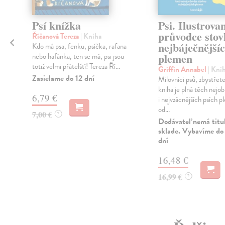
Psí knížka
Psi. Ilustrova
průvodce sto
Říčanová Tereza
| Kniha
nejbáječnější
Kdo má psa, fenku, psíčka, rafana
plemen
nebo hafánka, ten se má, psi jsou
h
totiž velmi přátelští! Tereza Ří...
Griffin Annabel
| Kni
Zasielame do 12 dní
Milovníci psů, zbystřete
kniha je plná těch nejob
6,79 €
i nejvzácnějších psích 
od...
7,00 €
?
Dodávateľ nemá titu
sklade. Vybavíme do 
dní
16,48 €
16,99 €
?