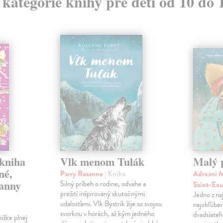
z kategórie knihy pre deti od 10 do 
 kniha
Vlk menom Tulák
Malý 
né,
Parry Rosanne
| Kniha
Adreani M
panny
Silný príbeh o rodine, odvahe a
Saint-Ex
prežití inšpirovaný skutočnými
Jedno z na
udalosťami. Vlk Bystrík žije so svojou
najobľúben
svorkou v horách, až kým jedného
dvadsiateh
ižke plnej