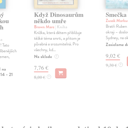
ný
Když Dinosaurům
Smečka 
vkou
někdo umře
Zusak Marku
ch
Bratři Ruben 
Brown Marc
| Kniha
okraji – doslo
Knížka, která dětem přibližuje
Sydney, na ok
těžké téma smrti, a přitom je
ha
půvabná a srozumitelná. Pro
Zasielame d
! Tato
všechny, kd...
líbenějších
9,02 €
Na sklade
plemen,
?
9,30 €
?
7,76 €
l na
14 - 21
8,00 €
?