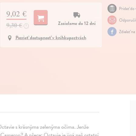
Pridať do 
9,02 €
Odporuči
Zasielame do 12 dní
9,30 €
?
Zdielať na
Pozrieť dostupnosť v kníhkupectvách
 Octavie s krásnýma zelenýma očima. Jenže
e Cameron? A přece: Octavie je jiná než ostatní