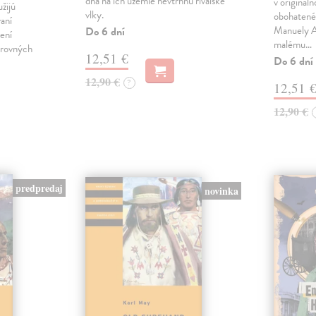
dňa na ich územie nevtrhnú rivalské
v originál
užijú
vlky.
obohatené 
vaní
Manuely An
Do 6 dní
ení
malému…
arovných
12,51 €
Do 6 dní
12,90 €
?
12,51 
12,90 €
predpredaj
novinka