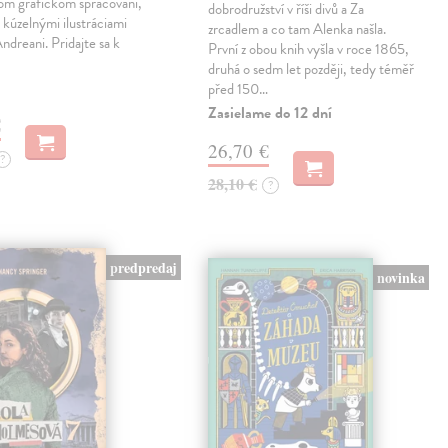
nom grafickom spracovaní,
dobrodružství v říši divů a Za
kúzelnými ilustráciami
zrcadlem a co tam Alenka našla.
dreani. Pridajte sa k
První z obou knih vyšla v roce 1865,
druhá o sedm let později, tedy téměř
před 150…
Zasielame do 12 dní
€
26,70 €
?
28,10 €
?
predpredaj
novinka