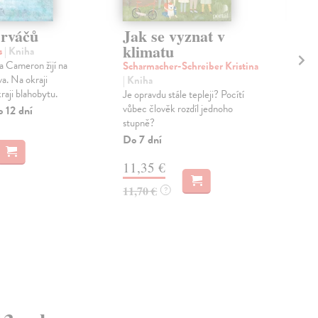
rváčů
Jak se vyznat v
Za
klimatu
s
| Kniha
Lem
a Cameron žijí na
Kana
Scharmacher-Schreiber Kristina
va. Na okraji
přes
| Kniha
raji blahobytu.
kres
Je opravdu stále tepleji? Pocítí
měl 
vůbec člověk rozdíl jednoho
o 12 dní
stupně?
Na 
Do 7 dní
18
11,35 €
18,
11,70 €
?