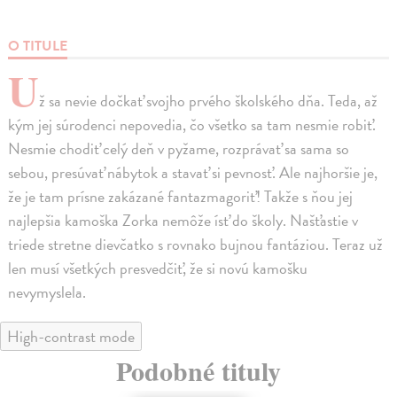
O TITULE
U
ž sa nevie dočkať svojho prvého školského dňa. Teda, až
kým jej súrodenci nepovedia, čo všetko sa tam nesmie robiť.
Nesmie chodiť celý deň v pyžame, rozprávať sa sama so
sebou, presúvať nábytok a stavať si pevnosť. Ale najhoršie je,
že je tam prísne zakázané fantazmagoriť! Takže s ňou jej
najlepšia kamoška Zorka nemôže ísť do školy. Našťastie v
triede stretne dievčatko s rovnako bujnou fantáziou. Teraz už
len musí všetkých presvedčiť, že si novú kamošku
nevymyslela.
High-contrast mode
Podobné tituly