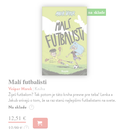
na sklade
Malí futbalisti
Vešper Marek
| Kniha
Žiješ futbalom? Tak potom je táto kniha presne pre teba! Lenka a
Jakub snívajú o tom, že sa raz stanú najlepšími futbalistami na svete.
Na sklade
?
12,51 €
12,90 €
?