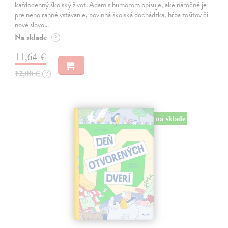
každodenný školský život. Adam s humorom opisuje, aké náročné je
pre neho ranné vstávanie, povinná školská dochádzka, hŕba zošitov či
nové slovo…
Na sklade
?
11,64 €
12,00 €
?
na sklade