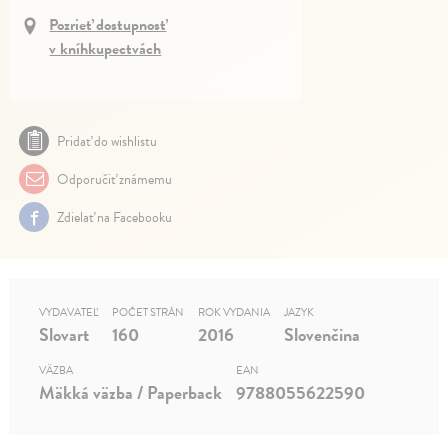
Pozrieť dostupnosť
v kníhkupectvách
Pridať do wishlistu
Odporučiť známemu
Zdielať na Facebooku
VYDAVATEĽ
POČET STRÁN
ROK VYDANIA
JAZYK
Slovart
160
2016
Slovenčina
VÄZBA
EAN
Mäkká väzba / Paperback
9788055622590