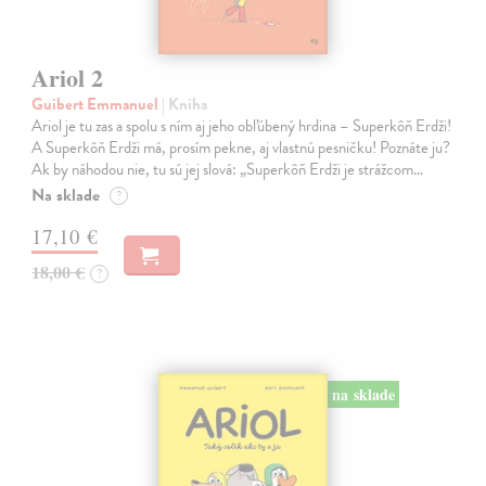
Ariol 2
Guibert Emmanuel
| Kniha
Ariol je tu zas a spolu s ním aj jeho obľúbený hrdina – Superkôň Erdži!
A Superkôň Erdži má, prosím pekne, aj vlastnú pesničku! Poznáte ju?
Ak by náhodou nie, tu sú jej slová: „Superkôň Erdži je strážcom…
Na sklade
?
17,10 €
18,00 €
?
na sklade