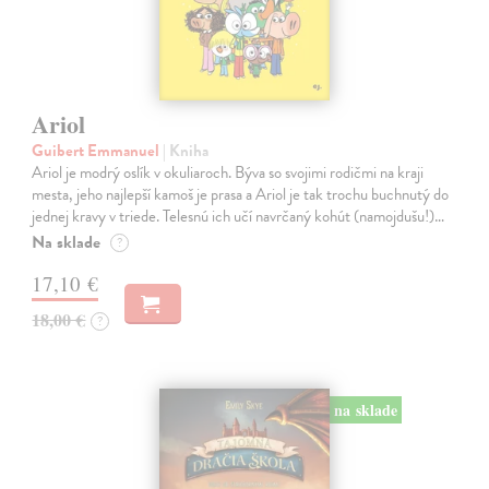
Ariol
Guibert Emmanuel
| Kniha
Ariol je modrý oslík v okuliaroch. Býva so svojimi rodičmi na kraji
mesta, jeho najlepší kamoš je prasa a Ariol je tak trochu buchnutý do
jednej kravy v triede. Telesnú ich učí navrčaný kohút (namojdušu!)…
Na sklade
?
17,10 €
18,00 €
?
na sklade