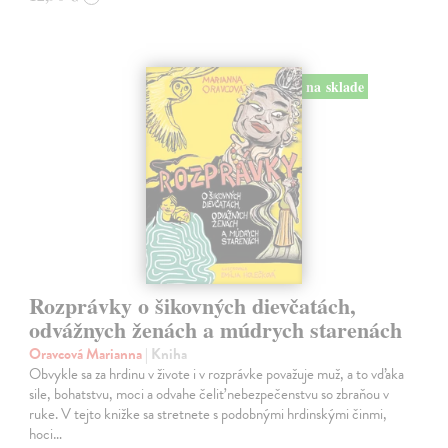
na sklade
Rozprávky o šikovných dievčatách,
odvážnych ženách a múdrych starenách
Oravcová Marianna
| Kniha
Obvykle sa za hrdinu v živote i v rozprávke považuje muž, a to vďaka
sile, bohatstvu, moci a odvahe čeliť nebezpečenstvu so zbraňou v
ruke. V tejto knižke sa stretnete s podobnými hrdinskými činmi,
hoci…