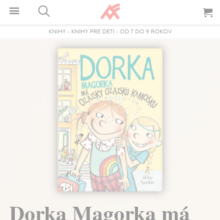
KNIHY
-
KNIHY PRE DETI
-
OD 7 DO 9 ROKOV
Dorka Magorka má