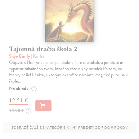
Tajomná dračia škola 2
Skye Emily
| Kniha
Objavte s Henrym a jeho spolužiakmi čaro drakobalu a pomôžte im
vypátrať záhadného tvora, ktorého ešte nikdy nevideli Po tom, čo
Henry našiel Fénixa, s ktorým okamžite nadviazal magické puto, sa v
škole…
Na sklade
?
12,51 €
12,90 €
?
ZOBRAZIŤ ĎALŠIE Z KATEGÓRIE KNIHY PRE DETI OD 7 DO 9 ROKOV