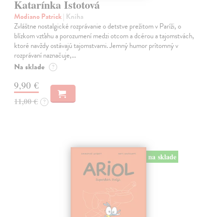
Katarínka Istotová
Modiano Patrick
| Kniha
Zvláštne nostalgické rozprávanie o detstve prežitom v Paríži, o
blízkom vzťahu a porozumení medzi otcom a dcérou a tajomstvách,
ktoré navždy ostávajú tajomstvami. Jemný humor prítomný v
rozprávaní naznačuje,…
Na sklade
?
9,90 €
11,00 €
?
na sklade