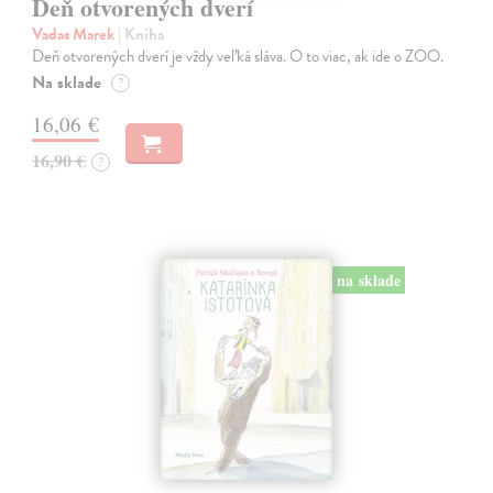
Deň otvorených dverí
Vadas Marek
| Kniha
Deň otvorených dverí je vždy veľká sláva. O to viac, ak ide o ZOO.
Na sklade
?
16,06 €
16,90 €
?
na sklade