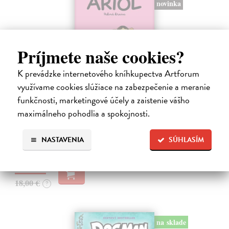
novinka
Príjmete naše cookies?
K prevádzke internetového kníhkupectva Artforum
využívame cookies slúžiace na zabezpečenie a meranie
Ariol 4
funkčnosti, marketingové účely a zaistenie vášho
Guibert Emmanuel
| Kniha
maximálneho pohodlia a spokojnosti.
PEŤULA je krásna a ako pekne vonia! Ariol sedí v triede rovno za ňou
a vo svojich myšlienkach ju zasýpa komplimentami. Dokonca si
predstavuje, ako jej hovorí, že ju miluje.
NASTAVENIA
SÚHLASÍM
Na sklade
?
17,10 €
18,00 €
?
na sklade