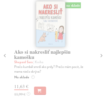
na sklade
Ako si nakresliť najlepšiu
Ki
kamošku
n
r
Shepard Sara
| Kniha
Prečo kumbál smrdí ako prdy? Prečo mám pocit, že
Kl
mama niečo skrýva?
Som
Dva
Na sklade
?
kat
11,63 €
Do
11,99 €
?
12
12