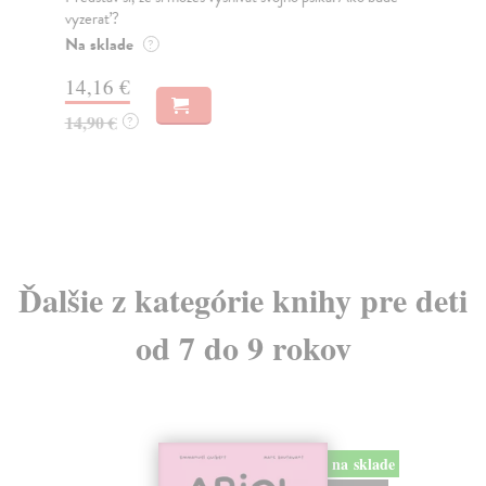
vyzerať?
ôsm
Na sklade
Za
?
14,16 €
22
14,90 €
23
?
Ďalšie z kategórie knihy pre deti
od 7 do 9 rokov
na sklade