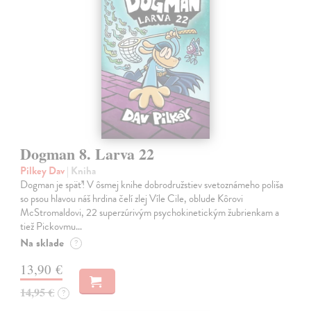
Dogman 8. Larva 22
Pilkey Dav
| Kniha
Dogman je späť! V ôsmej knihe dobrodružstiev svetoznámeho poliša
so psou hlavou náš hrdina čelí zlej Víle Cile, oblude Kôrovi
McStromaldovi, 22 superzúrivým psychokinetickým žubrienkam a
tiež Pickovmu…
Na sklade
?
13,90 €
14,95 €
?