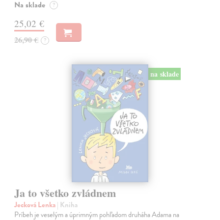
Na sklade
?
25,02 €
26,90 €
?
na sklade
Ja to všetko zvládnem
Jecková Lenka
| Kniha
Príbeh je veselým a úprimným pohľadom druháha Adama na