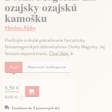
ozajsky ozajskú
kamošku
Hanlon Abby
Prečítajte si druhé pokračovanie fantasticky
fantazmagorických dobrodružstiev Dorky Magorky. Jej
fantázia nepozná hraníc.
Čítať ďalej
↓
Kúpiť
Rezervovať v kníhkupectve
8,50 €
8,95 €
?
Zasielame do 3 pracovných dní