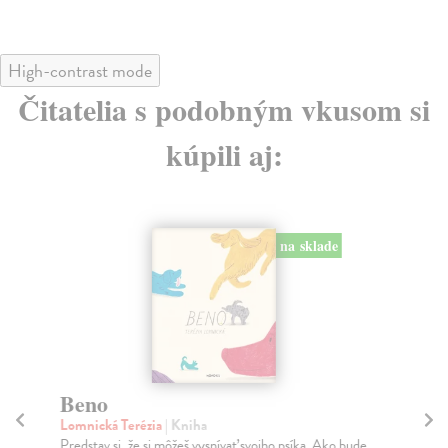
High-contrast mode
Čitatelia s podobným vkusom si
kúpili aj:
na sklade
Beno
Ja
Lomnická Terézia
| Kniha
Dv
Predstav si, že si môžeš vysnívať svojho psíka. Ako bude
Zo 