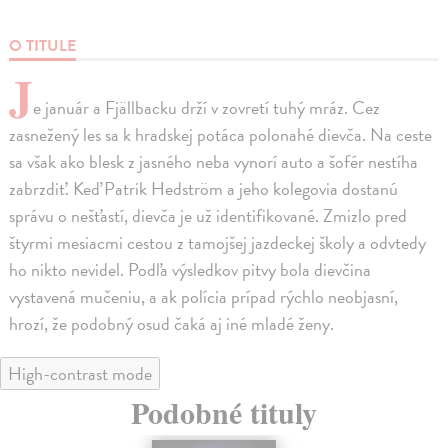
O TITULE
J
e január a Fjällbacku drží v zovretí tuhý mráz. Cez
zasnežený les sa k hradskej potáca polonahé dievča. Na ceste
sa však ako blesk z jasného neba vynorí auto a šofér nestíha
zabrzdiť. Keď Patrik Hedström a jeho kolegovia dostanú
správu o nešťastí, dievča je už identifikované. Zmizlo pred
štyrmi mesiacmi cestou z tamojšej jazdeckej školy a odvtedy
ho nikto nevidel. Podľa výsledkov pitvy bola dievčina
vystavená mučeniu, a ak polícia prípad rýchlo neobjasní,
hrozí, že podobný osud čaká aj iné mladé ženy.
High-contrast mode
Podobné tituly