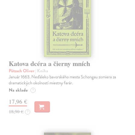
Katova dcéra a čierny mních
Pötzsch Oliver
| Kniha
Január 1663. Neďaleko bavorského mesta Schongau zomiera za
dramatických okolností miestny farár.
Na sklade
?
17,96 €
18,90 €
?