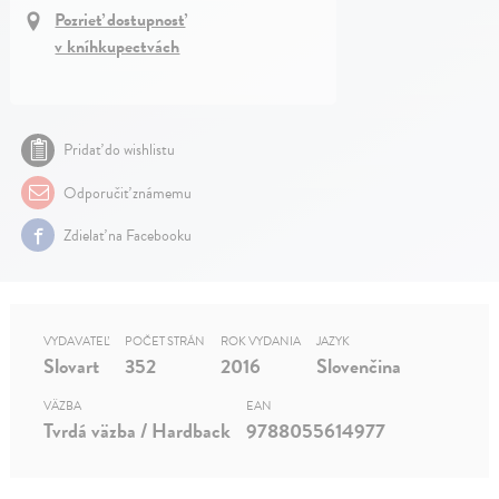
Pozrieť dostupnosť
v kníhkupectvách
Pridať do wishlistu
Odporučiť známemu
Zdielať na Facebooku
VYDAVATEĽ
POČET STRÁN
ROK VYDANIA
JAZYK
Slovart
352
2016
Slovenčina
VÄZBA
EAN
Tvrdá väzba / Hardback
9788055614977