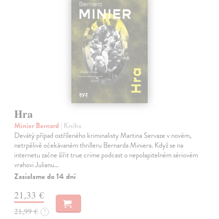
Hra
Minier Bernard
| Kniha
Devátý případ ostříleného kriminalisty Martina Servaze v novém,
netrpělivě očekávaném thrilleru Bernarda Miniera. Když se na
internetu začne šířit true crime podcast o nepolapitelném sériovém
vrahovi Julianu…
Zasielame do 14 dní
21,33 €
21,99 €
?