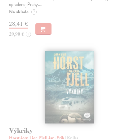
opradenej Prahy.…
Na sklade
?
28,41 €
29,90 €
?
Výkriky
Horst Jorn Lier, Fjell Jan-Erik
| Kniha