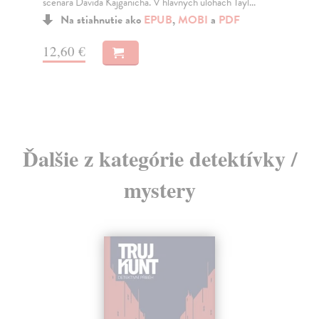
scenára Davida Kajganicha. V hlavných úlohách Tayl...
po..
Na stiahnutie ako
EPUB
,
MOBI
a
PDF
Na
14
12,60 €
15
Ďalšie z kategórie detektívky /
mystery