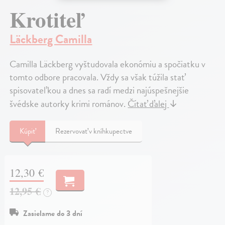
Krotiteľ
Läckberg Camilla
Camilla Läckberg vyštudovala ekonómiu a spočiatku v
tomto odbore pracovala. Vždy sa však túžila stať
spisovateľkou a dnes sa radí medzi najúspešnejšie
švédske autorky krimi románov.
Čítať ďalej
↓
Kúpiť
Rezervovať v kníhkupectve
12,30 €
12,95 €
?
Zasielame do 3 dní