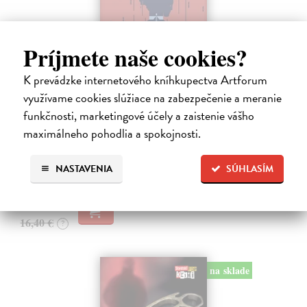
Príjmete naše cookies?
K prevádzke internetového kníhkupectva Artforum
Tramwaj na Sachsenberg
využívame cookies slúžiace na zabezpečenie a meranie
Sagitarius Petr
| Kniha
funkčnosti, marketingové účely a zaistenie vášho
Tramwaj Cafe je kavárna v polském Těšíně a zároveň místo, kde se
sbíhají všechny nitky související s dalším brutálním zločinem, který
maximálneho pohodlia a spokojnosti.
musí vyřešit Roman Saran, major ostravské kriminálky, a jeho tým.
Jak…
NASTAVENIA
SÚHLASÍM
Zasielame do 12 dní
15,91 €
16,40 €
?
na sklade