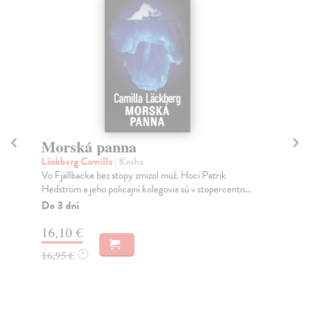
Morská panna
S
Läckberg Camilla
| Kniha
Lä
Vo Fjällbacke bez stopy zmizol muž. Hoci Patrik
Cam
Hedström a jeho policajní kolegovia sú v stopercentn...
šie
Do 3 dní
Do
16,10 €
16
16,95 €
16
?