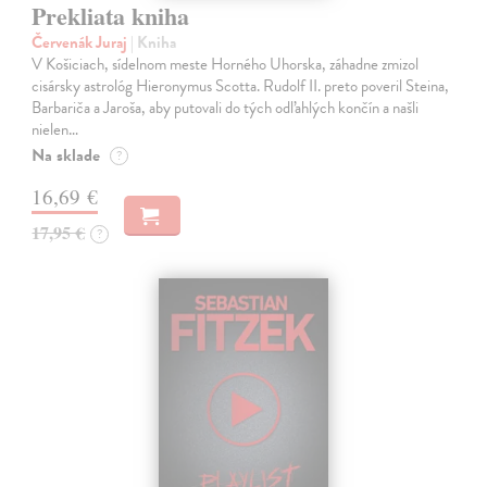
Prekliata kniha
Červenák Juraj
| Kniha
V Košiciach, sídelnom meste Horného Uhorska, záhadne zmizol
cisársky astrológ Hieronymus Scotta. Rudolf II. preto poveril Steina,
Barbariča a Jaroša, aby putovali do tých odľahlých končín a našli
nielen…
Na sklade
?
16,69 €
17,95 €
?