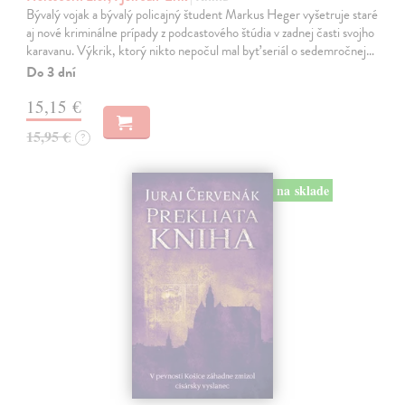
Bývalý vojak a bývalý policajný študent Markus Heger vyšetruje staré
aj nové kriminálne prípady z podcastového štúdia v zadnej časti svojho
karavanu. Výkrik, ktorý nikto nepočul mal byť seriál o sedemročnej…
Do 3 dní
15,15 €
15,95 €
?
na sklade