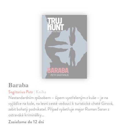
Baraba
Sagitarius Petr
| Kniha
Nestandardním způsobem – šípem vystřeleným z kuše – je na
vyjížďce na kole, na lesní cestě vedoucí k turistické chatě Girová,
zabit bohatý podnikatel. Případ vyšetřuje major Roman Saran z
ostravské kriminálky…
Zasielame do 12 dní