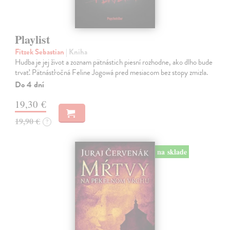
Playlist
Fitzek Sebastian
| Kniha
Hudba je jej život a zoznam pätnástich piesní rozhodne, ako dlho bude
trvať. Pätnásťročná Feline Jogowá pred mesiacom bez stopy zmizla.
Do 4 dní
19,30 €
19,90 €
?
na sklade