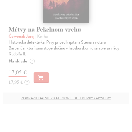
Mŕtvy na Pekelnom vrchu
Červenák Juraj
| Kniha
Historická detektívka. Prvý prípad kapitána Steina a notára
Barbariča, ktorí súna stope zločinu v habsburskom cisárstve za vlády
Rudolfa II.
Na sklade
?
17,05 €
17,95 €
?
ZOBRAZIŤ ĎALŠIE Z KATEGÓRIE DETEKTÍVKY / MYSTERY