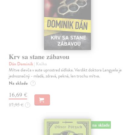
Krv sa stane zábavou
Dán Dominik
| Kniha
Mŕtve dievča v aute uprostred sídliska. Verdikt doktora Lengyela je
jednoznačný - mladá, zdravá, pekná, len trochu mŕtva.
Na sklade
?
16,69 €
17,95 €
?
na sklade