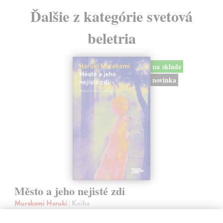
Ďalšie z kategórie svetová
beletria
na sklade
novinka
Město a jeho nejisté zdi
Murakami Haruki
| Kniha
Ty jsi to byla, kdo mi vyprávěl o tom městě. Město a jeho nejisté zdi –
dlouho očekávaný román Harukiho Murakamiho volně navazuje na