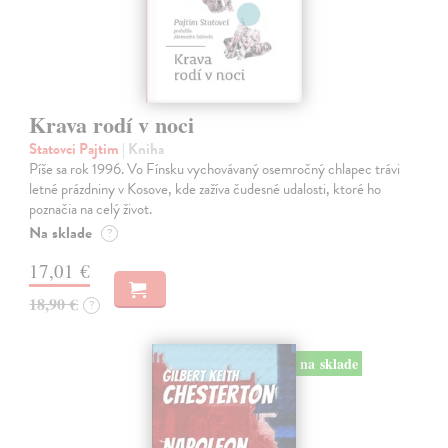
Krava rodí v noci
Statovci Pajtim
| Kniha
Píše sa rok 1996. Vo Fínsku vychovávaný osemročný chlapec trávi
letné prázdniny v Kosove, kde zažíva čudesné udalosti, ktoré ho
poznačia na celý život.
Na sklade
?
17,01 €
18,90 €
?
na sklade