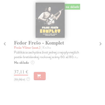
na sklade
Fedor Frešo - Komplet
S
Frešo Viktor (zost.)
| Kniha
Mi
Publikácia zachytáva život jednej z najvplyvnejších
Psi
postáv bratislavskej rockovej scény 60. až 80. r...
čit
Na sklade
Do
?
37,11 €
83
39,90 €
86
?