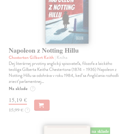
Napoleon z Notting Hillu
Chesterton Gilbert Keith
| Kniha
Dej literárnej prvotiny anglický spisovateľa, filozofa a laického
teológa Gilberta Keitha Chestertona (1874 – 1936) Napoleon z
Notting Hillu sa odohráva v roku 1984, keď sa Angličania rozhodli
zriecť parlamentnej…
Na sklade
?
15,19 €
15,99 €
?
na sklade