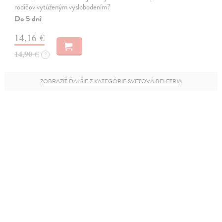
rodičov vytúženým vyslobodením?
Do 5 dní
14,16 €
14,90 €
?
ZOBRAZIŤ ĎALŠIE Z KATEGÓRIE SVETOVÁ BELETRIA