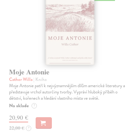
Moje Antonie
Cather Willa
| Kniha
Moje Antonie patří k nejvýznamnějším dílům americké literatury a
představuje vrchol autorčiny tvorby. Vypráví hluboký příběh o
dětství, kořenech a hledání vlastního místa ve světě.
Na sklade
?
20,90 €
22,00 €
?