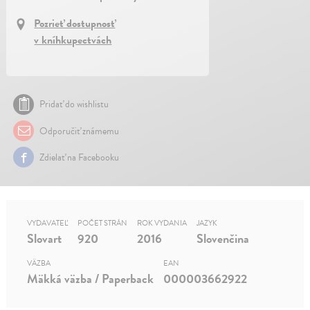
Pozrieť dostupnosť
v kníhkupectvách
Pridať do wishlistu
Odporučiť známemu
Zdielať na Facebooku
VYDAVATEĽ
POČET STRÁN
ROK VYDANIA
JAZYK
Slovart
920
2016
Slovenčina
VÄZBA
EAN
Mäkká väzba / Paperback
000003662922