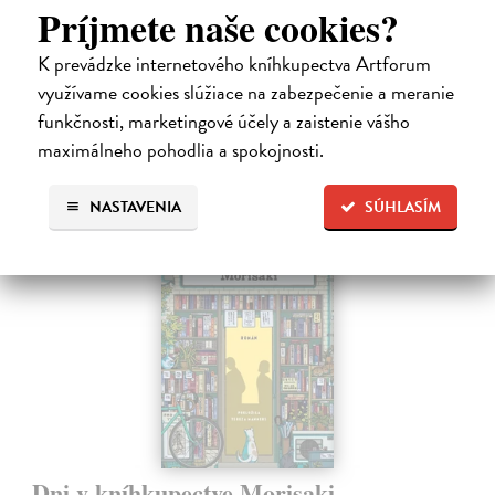
Príjmete naše cookies?
autorovu starší novelu z roku 1980 a tematicky se prolíná s jeho
kultovním…
K prevádzke internetového kníhkupectva Artforum
Na sklade
?
využívame cookies slúžiace na zabezpečenie a meranie
30,22 €
funkčnosti, marketingové účely a zaistenie vášho
maximálneho pohodlia a spokojnosti.
32,85 €
?
NASTAVENIA
SÚHLASÍM
na sklade
novinka
Dni v kníhkupectve Morisaki