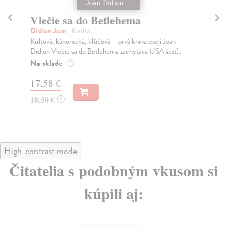
Vlečie sa do Betlehema
Ah
Didion Joan
| Kniha
De
Kultová, kánonická, kľúčová – prvá kniha esejí Joan
Po 
Didion Vlečie sa do Betlehema zachytáva USA šesť...
Des
ult
Na sklade
?
Na
17,58 €
22
18,50 €
?
23
High-contrast mode
Čitatelia s podobným vkusom si
kúpili aj: