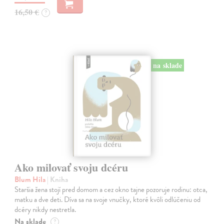
16,50 €
?
na sklade
Ako milovať svoju dcéru
Blum Hila
| Kniha
Staršia žena stojí pred domom a cez okno tajne pozoruje rodinu: otca,
matku a dve deti. Díva sa na svoje vnučky, ktoré kvôli odlúčeniu od
dcéry nikdy nestretla.
Na sklade
?