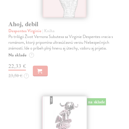
Ahoj, debil
Despentes Virginie
| Kniha
Po trilógii Život Vernona Subutexa sa Virginie Despentes vracia s
románom, ktorý pripomína ultrasúčasnú verziu Nebezpečných
známostí. Ide o príbeh plný hnevu aj útechy, vzdoru aj prijatia.
Na sklade
?
22,33 €
23,50 €
?
na sklade