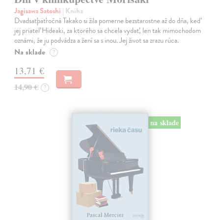
Jagisawa Satoshi
| Kniha
Dvadsaťpäťročná Takako si žila pomerne bezstarostne až do dňa, keď
jej priateľ Hideaki, za ktorého sa chcela vydať, len tak mimochodom
oznámi, že ju podvádza a žení sa s inou. Jej život sa zrazu rúca.
Na sklade
?
13,71 €
14,90 €
?
na sklade