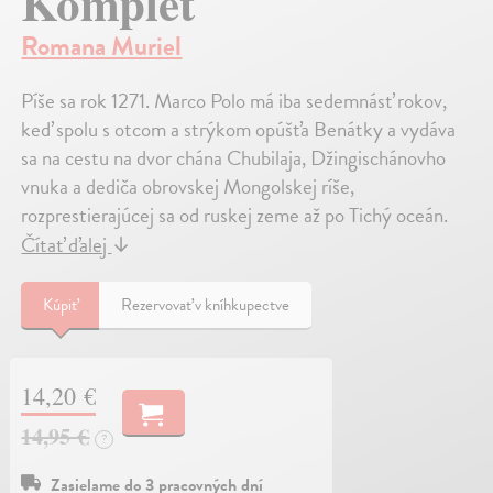
Komplet
Romana Muriel
Píše sa rok 1271. Marco Polo má iba sedemnásť rokov,
keď spolu s otcom a strýkom opúšťa Benátky a vydáva
sa na cestu na dvor chána Chubilaja, Džingischánovho
vnuka a dediča obrovskej Mongolskej ríše,
rozprestierajúcej sa od ruskej zeme až po Tichý oceán.
Čítať ďalej
↓
Kúpiť
Rezervovať v kníhkupectve
14,20 €
14,95 €
?
Zasielame do 3 pracovných dní