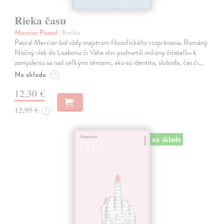
Rieka času
Mercier Pascal
| Kniha
Pascal Mercier bol vždy majstrom filozofického rozprávania. Romány
Nočný vlak do Lisabonu či Váha slov podnietili milióny čitateľov k
zamysleniu sa nad veľkými témami, ako sú identita, sloboda, čas či…
Na sklade
?
12,30 €
12,95 €
?
na sklade