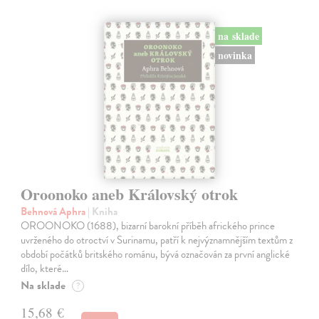
na sklade
novinka
Oroonoko aneb Královský otrok
Behnová Aphra
| Kniha
OROONOKO (1688), bizarní barokní příběh afrického prince
uvrženého do otroctví v Surinamu, patří k nejvýznamnějším textům z
období počátků britského románu, bývá označován za první anglické
dílo, které…
Na sklade
?
15,68 €