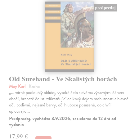
predpredaj
Old Surehand - Ve Skalistých horách
May Karl
| Kniha
„… mírně podlouhlý obličej, vysoké čelo s dvěma výraznými čárami
obočí, hranaté čelisti zdůrazňující celkový dojem mohutnosti a hlavně
oči, podivné, nejasné barvy, oči hluboce posazené, co chvíli
uplouvající…
Predpredaj, vychádza 3.9.2026, zasielame do 12 dní od
vydania
17,99 €