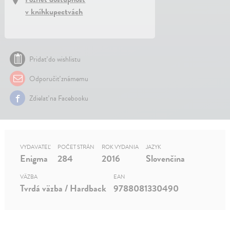
v kníhkupectvách
Pridať do wishlistu
Odporučiť známemu
Zdielať na Facebooku
VYDAVATEĽ
POČET STRÁN
ROK VYDANIA
JAZYK
Enigma
284
2016
Slovenčina
VÄZBA
EAN
Tvrdá väzba / Hardback
9788081330490