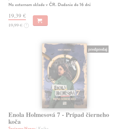
Na externom sklade v ČR. Dodanie do 16 dní
19,39 €
19,99 €
?
predpredaj
Enola Holmesová 7 - Prípad čierneho
koča
Springer Nancy
| Kniha