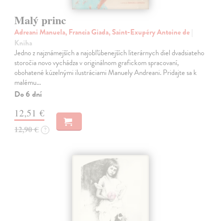
Malý princ
Adreani Manuela, Francia Giada, Saint-Exupéry Antoine de
|
Kniha
Jedno z najznámejších a najobľúbenejších literárnych diel dvadsiateho
storočia novo vychádza v originálnom grafickom spracovaní,
obohatené kúzelnými ilustráciami Manuely Andreani. Pridajte sa k
malému…
Do 6 dní
12,51 €
12,90 €
?