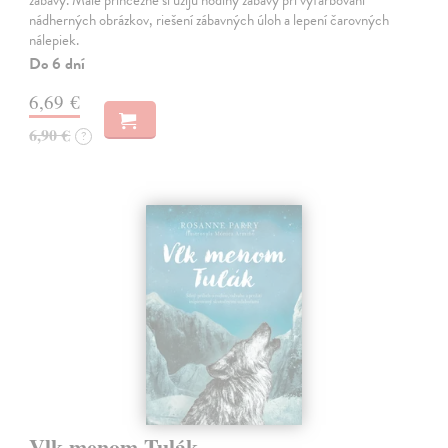
zábavy. Malé princezné si užijú hodiny zábavy pri vyfarbovaní
nádherných obrázkov, riešení zábavných úloh a lepení čarovných
nálepiek.
Do 6 dní
6,69 €
6,90 €
?
Vlk menom Tulák