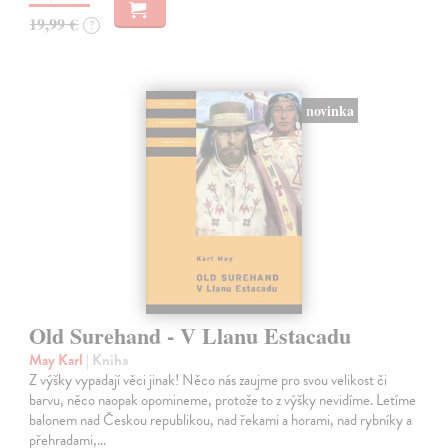
19,99 €
?
novinka
Old Surehand - V Llanu Estacadu
May Karl
| Kniha
Z výšky vypadají věci jinak! Něco nás zaujme pro svou velikost či
barvu, něco naopak opomineme, protože to z výšky nevidíme. Letíme
balonem nad Českou republikou, nad řekami a horami, nad rybníky a
přehradami,…