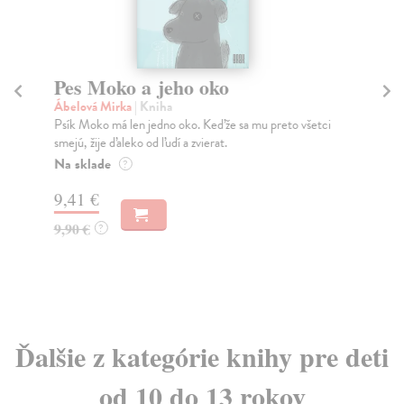
Pes Moko a jeho oko
Ar
Sl
Ábelová Mirka
| Kniha
Psík Moko má len jedno oko. Keďže sa mu preto všetci
Hr
smejú, žije ďaleko od ľudí a zvierat.
Kni
sme
Na sklade
?
Na
9,41 €
23
9,90 €
?
24
Ďalšie z kategórie knihy pre deti
od 10 do 13 rokov