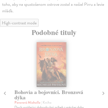
toho, aby na spustošenom ostrove zostal a našiel Pirru a levie
mláďa.
High-contrast mode
Podobné tituly
Bohovia a bojovníci. Bronzová
B
dýka
Ev
Ell
Paverová Michelle
| Kniha
ško
Dych vyrážajúci dobrodružný príbeh z gréckej doby