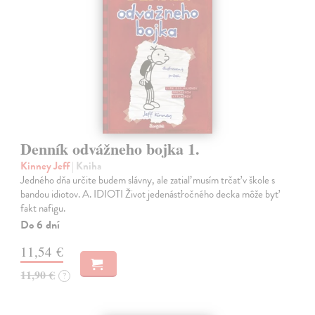
Denník odvážneho bojka 1.
Kinney Jeff
| Kniha
Jedného dňa určite budem slávny, ale zatiaľ musím trčať v škole s
bandou idiotov. A. IDIOTI Život jedenásťročného decka môže byť
fakt nafigu.
Do 6 dní
11,54 €
11,90 €
?