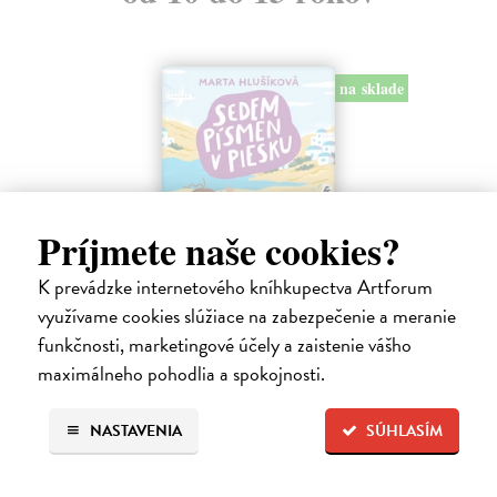
na sklade
Príjmete naše cookies?
K prevádzke internetového kníhkupectva Artforum
využívame cookies slúžiace na zabezpečenie a meranie
Sedem písmen v piesku
funkčnosti, marketingové účely a zaistenie vášho
Hlušíková Marta
| Kniha
maximálneho pohodlia a spokojnosti.
Dovolenka na Kréte je niekedy plná prekvapení. Súrodenci Noro a
Anabela pri mori spoznávajú svojráznych Chrtovcov, natrafia na
usušenú jaštericu, zaujmú ich Uwe a Hans, ktorí sú takmer celé dni
NASTAVENIA
SÚHLASÍM
zahrabaní…
Na sklade
?