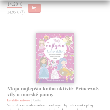
14,20 €
14,95 €
?
Moja najlepšia kniha aktivít: Princezné,
víly a morské panny
kolektív autorov
| Kniha
Vstúp do čarovného sveta rozprávkových bytostí v knižke plnej