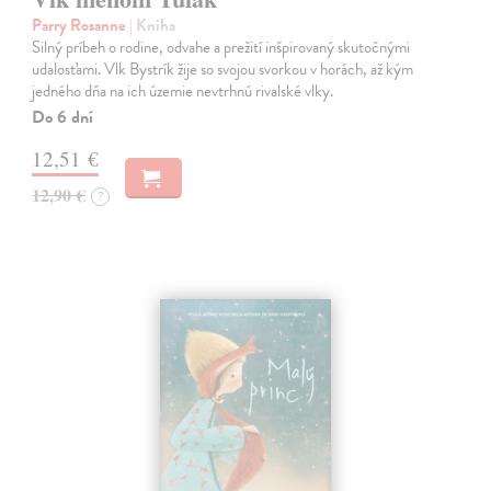
Parry Rosanne
| Kniha
Silný príbeh o rodine, odvahe a prežití inšpirovaný skutočnými
udalosťami. Vlk Bystrík žije so svojou svorkou v horách, až kým
jedného dňa na ich územie nevtrhnú rivalské vlky.
Do 6 dní
12,51 €
12,90 €
?