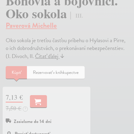
Bohovia a bojovníci.
Oko sokola
III.
Paverová Michelle
Oko sokola je treťou časťou príbehu o Hylasovi a Pirre,
o ich dobrodružstvách, o prekonávaní nebezpečenstiev.
(I. Divoch, II.
Čítať ďalej
↓
Kúpiť
Rezervovať v kníhkupectve
7,13 €
7,50 €
?
Zasielame do 14 dní
Pozrieť dostupnosť