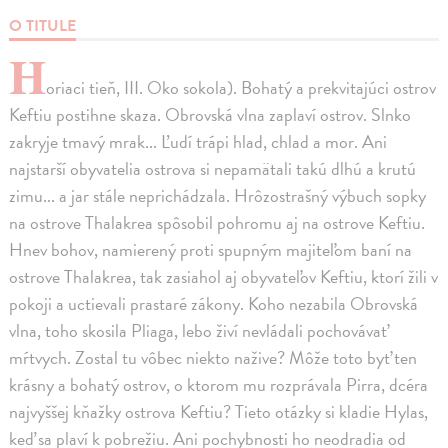
O TITULE
H
oriaci tieň, III. Oko sokola). Bohatý a prekvitajúci ostrov
Keftiu postihne skaza. Obrovská vlna zaplaví ostrov. Slnko
zakryje tmavý mrak... Ľudí trápi hlad, chlad a mor. Ani
najstarší obyvatelia ostrova si nepamätali takú dlhú a krutú
zimu... a jar stále neprichádzala. Hrôzostrašný výbuch sopky
na ostrove Thalakrea spôsobil pohromu aj na ostrove Keftiu.
Hnev bohov, namierený proti spupným majiteľom baní na
ostrove Thalakrea, tak zasiahol aj obyvateľov Keftiu, ktorí žili v
pokoji a uctievali prastaré zákony. Koho nezabila Obrovská
vlna, toho skosila Pliaga, lebo živí nevládali pochovávať
mŕtvych. Zostal tu vôbec niekto nažive? Môže toto byť ten
krásny a bohatý ostrov, o ktorom mu rozprávala Pirra, dcéra
najvyššej kňažky ostrova Keftiu? Tieto otázky si kladie Hylas,
keď sa plaví k pobrežiu. Ani pochybnosti ho neodradia od