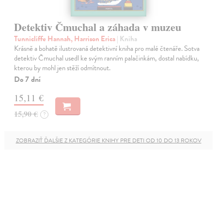
Detektiv Čmuchal a záhada v muzeu
Tunnicliffe Hannah, Harrison Erica
| Kniha
Krásně a bohatě ilustrovaná detektivní kniha pro malé čtenáře. Sotva
detektiv Čmuchal usedl ke svým ranním palačinkám, dostal nabídku,
kterou by mohl jen stěží odmítnout.
Do 7 dní
15,11 €
15,90 €
?
ZOBRAZIŤ ĎALŠIE Z KATEGÓRIE KNIHY PRE DETI OD 10 DO 13 ROKOV