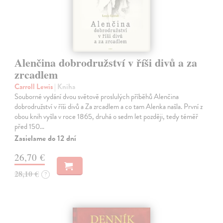
Alenčina dobrodružství v říši divů a za
zrcadlem
Carroll Lewis
| Kniha
Souborné vydání dvou světově proslulých příběhů Alenčina
dobrodružství v říši divů a Za zrcadlem a co tam Alenka našla. První z
obou knih vyšla v roce 1865, druhá o sedm let později, tedy téměř
před 150…
Zasielame do 12 dní
26,70 €
28,10 €
?