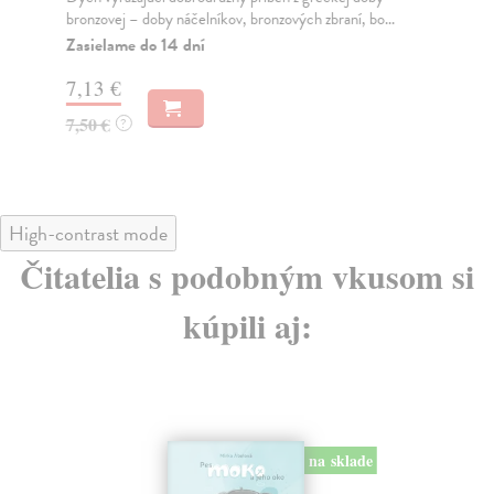
bronzovej – doby náčelníkov, bronzových zbraní, bo...
Do
Zasielame do 14 dní
11
7,13 €
11
7,50 €
?
High-contrast mode
Čitatelia s podobným vkusom si
kúpili aj:
na sklade