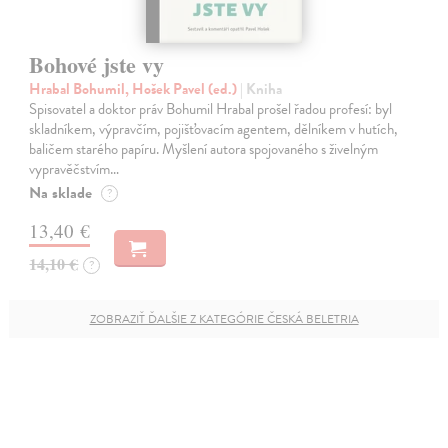
Bohové jste vy
Hrabal Bohumil, Hošek Pavel (ed.)
| Kniha
Spisovatel a doktor práv Bohumil Hrabal prošel řadou profesí: byl
skladníkem, výpravčím, pojišťovacím agentem, dělníkem v hutích,
baličem starého papíru. Myšlení autora spojovaného s živelným
vypravěčstvím…
Na sklade
?
13,40 €
14,10 €
?
ZOBRAZIŤ ĎALŠIE Z KATEGÓRIE ČESKÁ BELETRIA