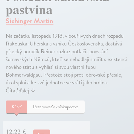
pastvina
Sichinger Martin
Na začátku listopadu 1918, v bouřlivých dnech rozpadu
Rakouska-Uherska a vzniku Československa, dostává
písecký poručík Reiner rozkaz potlačit povstání
šumavských Němců, kteří se nehodlají smířit s existencí
nového státu a vyhlásí si svou vlastní župu
Böhmerwaldgau. Přestože stojí proti obrovské přesile,
úkol splní a ke své jednotce se vrátí jako hrdina.
Čítať ďalej
↓
Kúpiť
Rezervovať v kníhkupectve
12,22 €