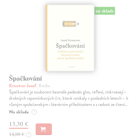
na sklade
Špačkování
Kroutvor Josef
| Kniha
Špačkování je souborem bezmála padesáti glos, reflexí, mikroesejí i
drobných vzpomínkových črt, které vznikaly v posledních letech – k
různým společenským i literárním příležitostem a z radosti ze čtení…
Na sklade
?
13,30 €
14,00 €
?