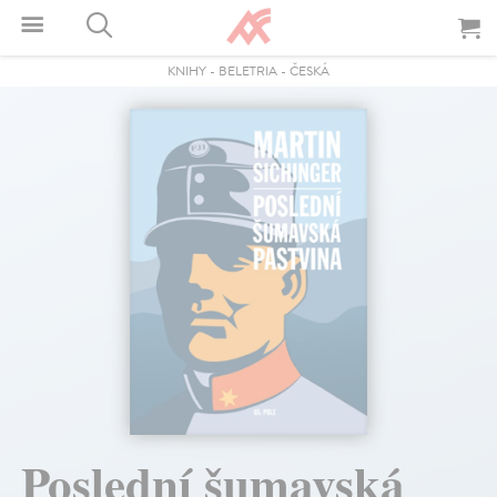
KNIHY
-
BELETRIA
-
ČESKÁ
Poslední šumavská