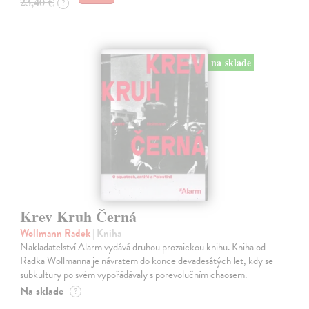
23,40 €
?
na sklade
Krev Kruh Černá
Wollmann Radek
| Kniha
Nakladatelství Alarm vydává druhou prozaickou knihu. Kniha od
Radka Wollmanna je návratem do konce devadesátých let, kdy se
subkultury po svém vypořádávaly s porevolučním chaosem.
Na sklade
?