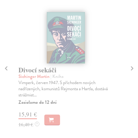
Divocí sekáči
Př
Sichinger Martin
| Kniha
Si
Vimperk, červen 1947. S příchodem nových
Rom
nadřízených, komunistů Rejmonta a Hartla, dostává
na 
strážmist...
Za
Zasielame do 12 dní
18
15,91 €
18
16,40 €
?