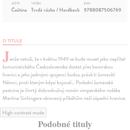
JAZYK
VÄZBA
EAN
Čeština
Tvrdá väzba / Hardback
9788087506769
O TITULE
J
enže netuší, že v květnu 1949 se bude muset jako nepřítel
komunistického Československa dostat přes bavorskou
hranici a jeho jedinými spojenci budou právě ti šumavští
Němci, proti kterým kdysi bojoval… Poslední šumavská
pastvina je čtvrtý dobrodružný román vimperského rodáka
Martina Sichingera věnovaný příběhům naší západní hranice.
High-contrast mode
Podobné tituly