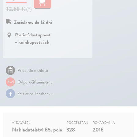
12,60 €
?
Zasielame do 12 dní
Pozrieť dostupnosť
v kníhkupectvách
Pridať do wishlistu
Odporučiť známemu
Zdielať na Facebooku
VYDAVATEĽ
POČET STRÁN
ROK VYDANIA
Nakladatelství 65. pole
328
2016