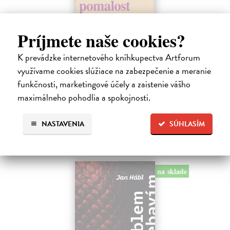
Pomalost
Príjmete naše cookies?
Kundera Milan
| Kniha
Pomalost, chronologicky první ze čtyř románů Milana Kundery
K prevádzke internetového kníhkupectva Artforum
napsaných francouzsky, vychází v českém překladu Anny
využívame cookies slúžiace na zabezpečenie a meranie
Kareninové. Vydávání Kunderových románů v českém jazyce se
funkčnosti, marketingové účely a zaistenie vášho
uzavírá.
Na sklade
maximálneho pohodlia a spokojnosti.
?
14,73 €
NASTAVENIA
SÚHLASÍM
15,50 €
?
na sklade