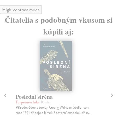
High-contrast mode
Čitatelia s podobným vkusom si
kúpili aj:
Poslední siréna
P
Turpeinen Iida
| Kniha
Lav
Přírodovědec a teolog Georg Wilhelm Steller se v
Je 
roce 1741 připojuje k Velké severní expedici, při n...
rev