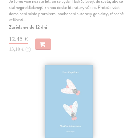
Je tomu více než sto let, co se vydal Haškův Švejk do světa, aby se
stal nejpřekládanější knihou české literatury vůbec. Protože však
doma není nikdo prorokem, pochopení autorovy geniality, záhadné
velikosti…
Zasielame do 12 dní
12,45 €
13,10 €
?