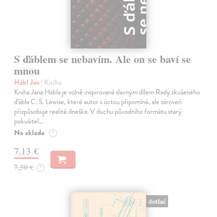
S ďáblem se nebavím. Ale on se baví se
mnou
Hábl Jan
| Kniha
Kniha Jana Hábla je volně inspirovaná slavným dílem Rady zkušeného
ďábla C. S. Lewise, které autor s úctou připomíná, ale zároveň
přizpůsobuje realitě dneška. V duchu původního formátu starý
pokušitel…
Na sklade
?
7,13 €
7,50 €
?
dotlač