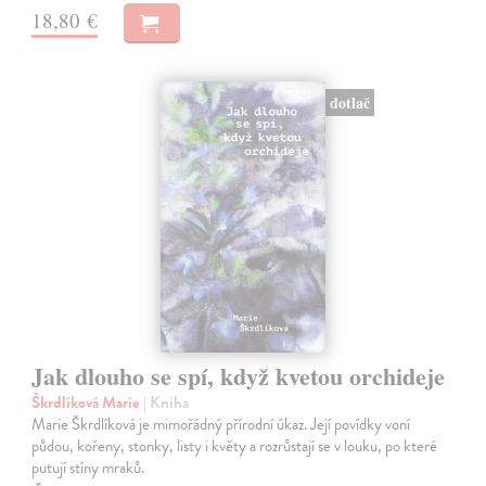
18,80 €
dotlač
Jak dlouho se spí, když kvetou orchideje
Škrdlíková Marie
| Kniha
Marie Škrdlíková je mimořádný přírodní úkaz. Její povídky voní
půdou, kořeny, stonky, listy i květy a rozrůstají se v louku, po které
putují stíny mraků.