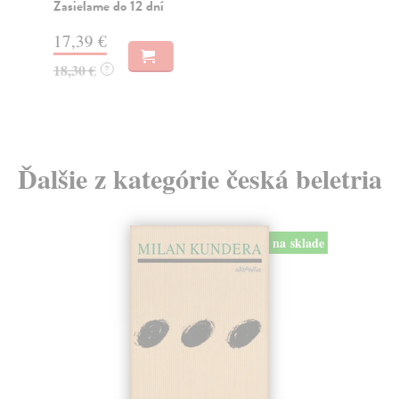
arm
Zasielame do 12 dní
Za
17,39 €
26
18,30 €
?
27
Ďalšie z kategórie česká beletria
na sklade