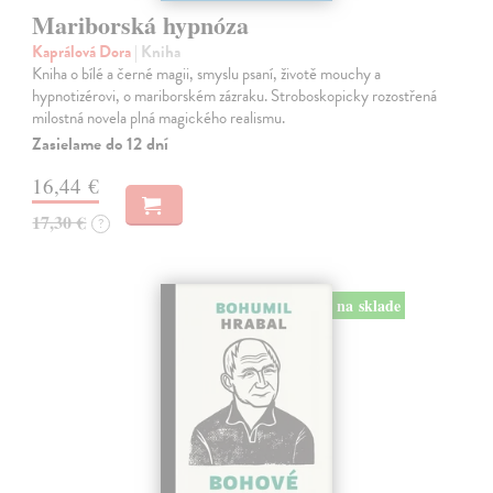
Mariborská hypnóza
Kaprálová Dora
| Kniha
Kniha o bílé a černé magii, smyslu psaní, životě mouchy a
hypnotizérovi, o mariborském zázraku. Stroboskopicky rozostřená
milostná novela plná magického realismu.
Zasielame do 12 dní
16,44 €
17,30 €
?
na sklade