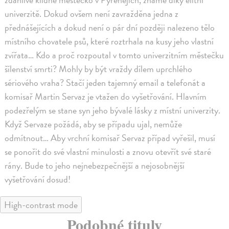
univerzitě. Dokud ovšem není zavražděna jedna z
přednášejících a dokud není o pár dní později nalezeno tělo
místního chovatele psů, které roztrhala na kusy jeho vlastní
zvířata… Kdo a proč rozpoutal v tomto univerzitním městečku
šílenství smrti? Mohly by být vraždy dílem uprchlého
sériového vraha? Stačí jeden tajemný email a telefonát a
komisař Martin Servaz je vtažen do vyšetřování. Hlavním
podezřelým se stane syn jeho bývalé lásky z místní univerzity.
Když Servaze požádá, aby se případu ujal, nemůže
odmítnout… Aby vrchní komisař Servaz případ vyřešil, musí
se ponořit do své vlastní minulosti a znovu otevřít své staré
rány. Bude to jeho nejnebezpečnější a nejosobnější
vyšetřování dosud!
High-contrast mode
Podobné tituly