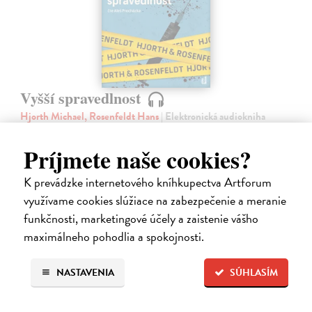
Vyšší spravedlnost
Hjorth Michael, Rosenfeldt Hans
| Elektronická audiokniha
Co když je spravedlnost slepá a vrahové zůstávají na svobodě? Pak
musí přijít někdo, kdo je nenechá uniknout bez trestu.
Príjmete naše cookies?
Na stiahnutie ako
MP3
K prevádzke internetového kníhkupectva Artforum
17,96 €
využívame cookies slúžiace na zabezpečenie a meranie
funkčnosti, marketingové účely a zaistenie vášho
maximálneho pohodlia a spokojnosti.
NASTAVENIA
SÚHLASÍM