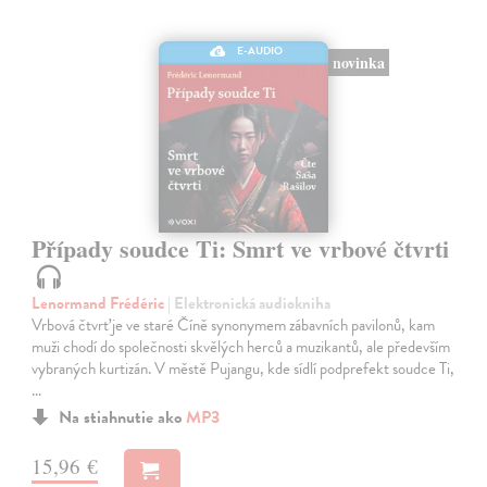
E-AUDIO
novinka
Případy soudce Ti: Smrt ve vrbové čtvrti
Lenormand Frédéric
| Elektronická audiokniha
Vrbová čtvrť je ve staré Číně synonymem zábavních pavilonů, kam
muži chodí do společnosti skvělých herců a muzikantů, ale především
vybraných kurtizán. V městě Pujangu, kde sídlí podprefekt soudce Ti,
…
Na stiahnutie ako
MP3
15,96 €