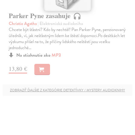
Parker Pyne zasahuje
Christie Agatha
| Elektronická audiokniha
Chcete být šťastní? Kdo by nechtěl! Pan Parker Pyne, penzionovaný
úředník, ví, jak nešťastným lidem ke štěstí dopomoci.Po desítkách let
výzkumu přišel na to, že příčiny lidského neštěstí jsou vcelku
jednoduché…
Na stiahnutie ako
MP3
13,80 €
ZOBRAZIŤ ĎALŠIE Z KATEGÓRIE DETEKTÍVKY / MYSTERY AUDIOKNIHY