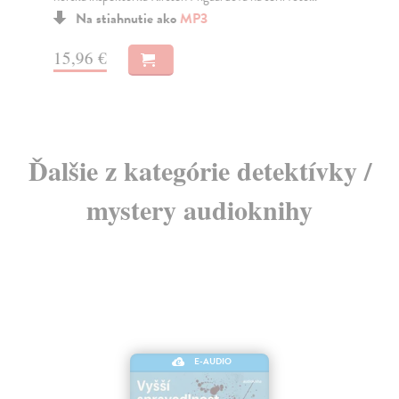
Na stiahnutie ako
MP3
15,96 €
19
Ďalšie z kategórie detektívky /
mystery audioknihy
E-AUDIO