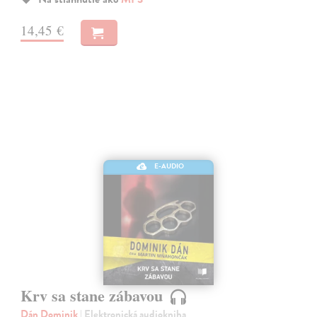
14,45 €
E-AUDIO
Krv sa stane zábavou
Dán Dominik
| Elektronická audiokniha