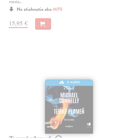
mesta…
Na stiahnutie ako
MP3
15,95 €
E-AUDIO