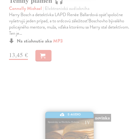
Temný plameň
Connelly Michael
| Elektronická audiokniha
Harry Bosch a detektívka LAPD Renée Ballardová opäť spoločne
vyšetrujú jeden prípad, a to srdcovú záležitosť Boschovho bývalého
policajného mentora, muža, vďaka ktorému sa Harry stal detektívom.
Ten je…
Na stiahnutie ako
MP3
13,45 €
E-AUDIO
novinka