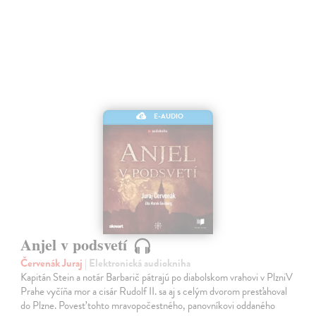
E-AUDIO
Anjel v podsvetí
Červenák Juraj
| Elektronická audiokniha
Kapitán Stein a notár Barbarič pátrajú po diabolskom vrahovi v PlzniV
Prahe vyčíňa mor a cisár Rudolf II. sa aj s celým dvorom presťahoval
do Plzne. Povesť tohto mravopočestného, panovníkovi oddaného