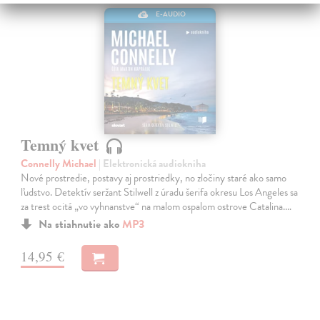
E-AUDIO
Temný kvet
Connelly Michael
| Elektronická audiokniha
Nové prostredie, postavy aj prostriedky, no zločiny staré ako samo
ľudstvo. Detektív seržant Stilwell z úradu šerifa okresu Los Angeles sa
za trest ocitá „vo vyhnanstve“ na malom ospalom ostrove Catalina.…
Na stiahnutie ako
MP3
14,95 €