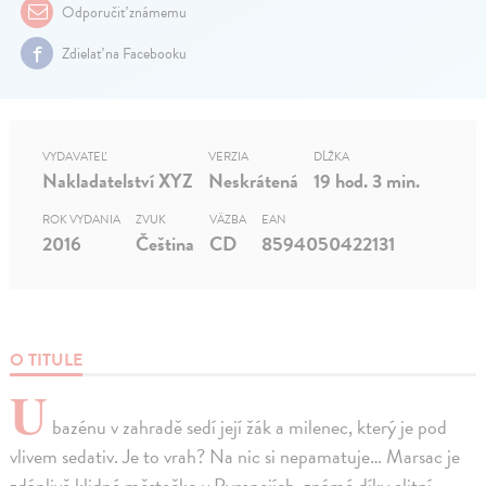
Odporučiť známemu
Zdielať na Facebooku
VYDAVATEĽ
VERZIA
DĹŽKA
Nakladatelství XYZ
Neskrátená
19 hod. 3 min.
ROK VYDANIA
ZVUK
VÄZBA
EAN
2016
Čeština
CD
8594050422131
O TITULE
U
bazénu v zahradě sedí její žák a milenec, který je pod
vlivem sedativ. Je to vrah? Na nic si nepamatuje… Marsac je
zdánlivě klidné městečko v Pyrenejích, známé díky elitní