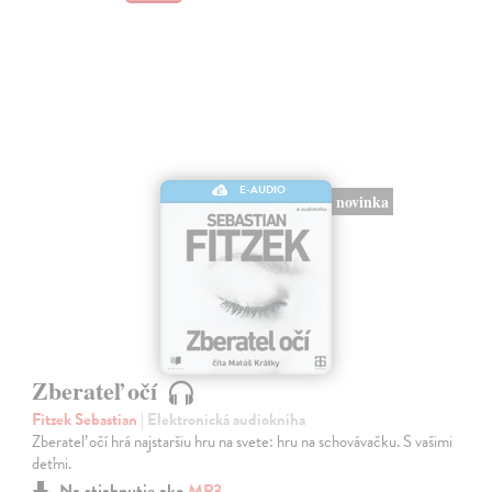
E-AUDIO
novinka
Zberateľ očí
Fitzek Sebastian
| Elektronická audiokniha
Zberateľ očí hrá najstaršiu hru na svete: hru na schovávačku. S vašimi
deťmi.
Na stiahnutie ako
MP3