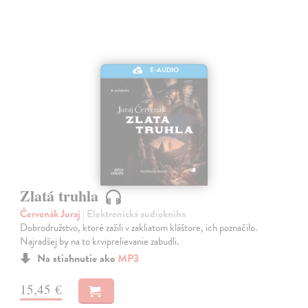
E-AUDIO
Zlatá truhla
Červenák Juraj
| Elektronická audiokniha
Dobrodružstvo, ktoré zažili v zakliatom kláštore, ich poznačilo.
Najradšej by na to krviprelievanie zabudli.
Na stiahnutie ako
MP3
15,45 €