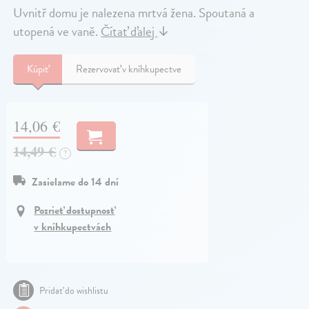
Uvnitř domu je nalezena mrtvá žena. Spoutaná a
utopená ve vaně.
Čítať ďalej
↓
Kúpiť
Rezervovať v kníhkupectve
14,06 €
14,49 €
?
Zasielame do 14 dní
Pozrieť dostupnosť
v kníhkupectvách
Pridať do wishlistu