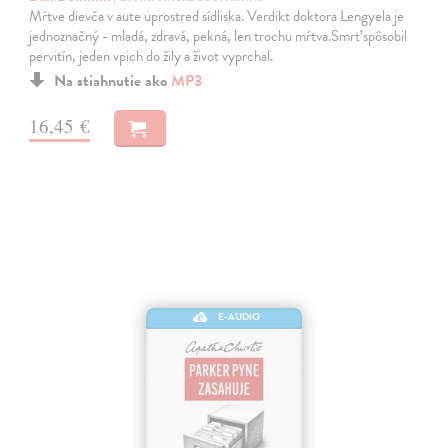
Mŕtve dievča v aute uprostred sídliska. Verdikt doktora Lengyela je
jednoznačný - mladá, zdravá, pekná, len trochu mŕtva.Smrť spôsobil
pervitín, jeden vpich do žily a život vyprchal.
Na stiahnutie ako
MP3
16,45 €
E-AUDIO