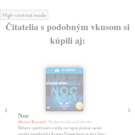
High-contrast mode
Čitatelia s podobným vkusom si
kúpili aj:
E-AUDIO
Noc
M
Minier Bernard
| Elektronická audiokniha
Mi
Během vyšetřování vraždy na ropné plošině narazí
Prv
norská inspektorka Kirsten Nigaardová na sérii foto...
Mar