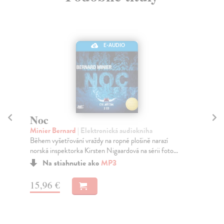
E-AUDIO
Noc
M
Minier Bernard
| Elektronická audiokniha
Mi
Během vyšetřování vraždy na ropné plošině narazí
Prv
norská inspektorka Kirsten Nigaardová na sérii foto...
Mar
Na stiahnutie ako
MP3
15,96 €
19