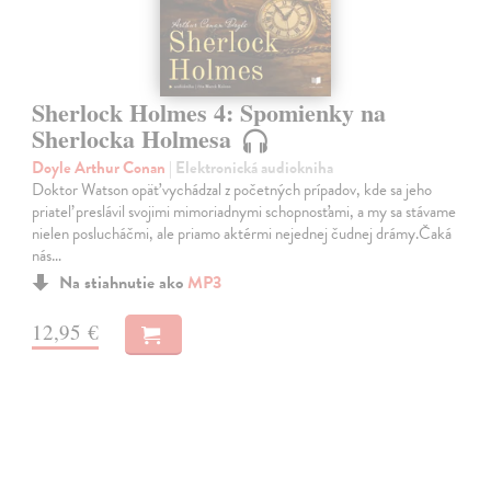
Sherlock Holmes 4: Spomienky na
Sherlocka Holmesa
Doyle Arthur Conan
| Elektronická audiokniha
Doktor Watson opäť vychádzal z početných prípadov, kde sa jeho
priateľ preslávil svojimi mimoriadnymi schopnosťami, a my sa stávame
nielen poslucháčmi, ale priamo aktérmi nejednej čudnej drámy.Čaká
nás…
Na stiahnutie ako
MP3
12,95 €