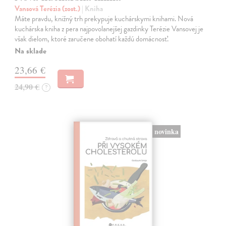
Vansová Terézia (zost.)
| Kniha
Máte pravdu, knižný trh prekypuje kuchárskymi knihami. Nová
kuchárska kniha z pera najpovolanejšej gazdinky Terézie Vansovej je
však dielom, ktoré zaručene obohatí každú domácnosť.
Na sklade
23,66 €
24,90 €
?
novinka