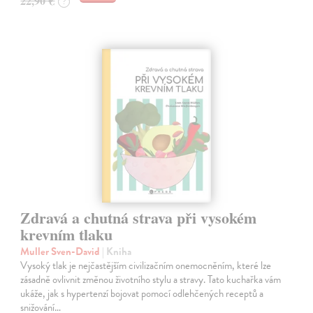
22,90 €
?
Zdravá a chutná strava při vysokém
krevním tlaku
Muller Sven-David
| Kniha
Vysoký tlak je nejčastějším civilizačním onemocněním, které lze
zásadně ovlivnit změnou životního stylu a stravy. Tato kuchařka vám
ukáže, jak s hypertenzí bojovat pomocí odlehčených receptů a
snižování…