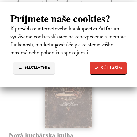
rodičov zas veľkým orieškom.
Čaká sa dotlač, vychádza 11.9.2026, zasielame do 12 dní od
Príjmete naše cookies?
dotlače
K prevádzke internetového kníhkupectva Artforum
16,48 €
využívame cookies slúžiace na zabezpečenie a meranie
16,99 €
?
funkčnosti, marketingové účely a zaistenie vášho
maximálneho pohodlia a spokojnosti.
na sklade
NASTAVENIA
SÚHLASÍM
Nová kuchárska kniha