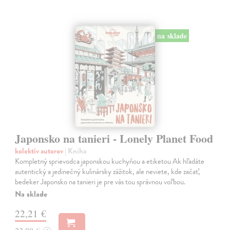
na sklade
Japonsko na tanieri - Lonely Planet Food
kolektív autorov
| Kniha
Kompletný sprievodca japonskou kuchyňou a etiketou Ak hľadáte
autentický a jedinečný kulinársky zážitok, ale neviete, kde začať,
bedeker Japonsko na tanieri je pre vás tou správnou voľbou.
Na sklade
22,21 €