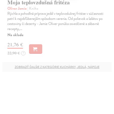
Moja teplovzdušná fritéza
Oliver Jamie
| Kniha
Rýchla a pohodlná príprava jedál v teplovzdušnej fritéze v súčasnosti
patrí k najobľúbenejším spôsobom varenia. Od polievok a šalátov po
cestoviny či dezerty - Jamie Oliver ponúka osvedčené a zábavné
recepty,…
Na sklade
21,76 €
22,90 €
?
ZOBRAZIŤ ĎALŠIE Z KATEGÓRIE KUCHÁRKY, JEDLÁ, NÁPOJE