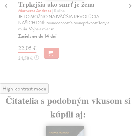
Trpkejšia ako smrť je žena
P
Marneros Andreas
| Kniha
Bor
JE TO MOŽNO NAJVÄČŠIA REVOLÚCIA
Tát
NAŠICH DNÍ: rovnocennosť a rovnoprávnosť ženy a
Bor
muža. Vojna a mier m...
Na
Zasielame do 14 dní
18
22,05 €
19
24,50 €
?
High-contrast mode
Čitatelia s podobným vkusom si
kúpili aj: