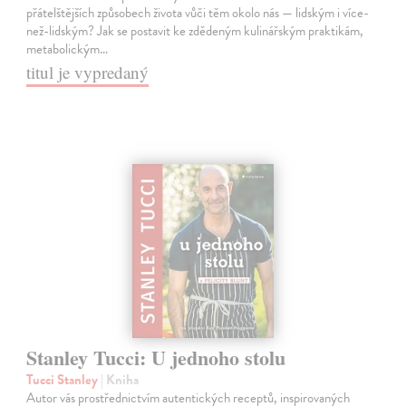
přátelštějších způsobech života vůči těm okolo nás — lidským i více-
než-lidským? Jak se postavit ke zdědeným kulinářským praktikám,
metabolickým…
titul je vypredaný
Stanley Tucci: U jednoho stolu
Tucci Stanley
| Kniha
Autor vás prostřednictvím autentických receptů, inspirovaných