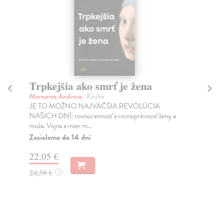
Trpkejšia ako smrť je žena
P
Marneros Andreas
| Kniha
Bor
JE TO MOŽNO NAJVÄČŠIA REVOLÚCIA
Tát
NAŠICH DNÍ: rovnocennosť a rovnoprávnosť ženy a
Bor
muža. Vojna a mier m...
Na
Zasielame do 14 dní
18
22,05 €
19
24,50 €
?