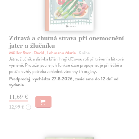
Zdravá a chutná strava při onemocnění
jater a žlučníku
Müller Sven-David, Lohmann Maria
| Kniha
Játra, žlučník a slinivka břišní hrají klíčovou roli při trávení a látkové
výměně. Protože jsou jejich funkce úzce propojené, je při léčbě a
potížích vždy potřeba zohlednit všechny tři orgány.
Predpredaj, vychádza 27.8.2026, zasielame do 12 dní od
vydania
11,69 €
12,99 €
?