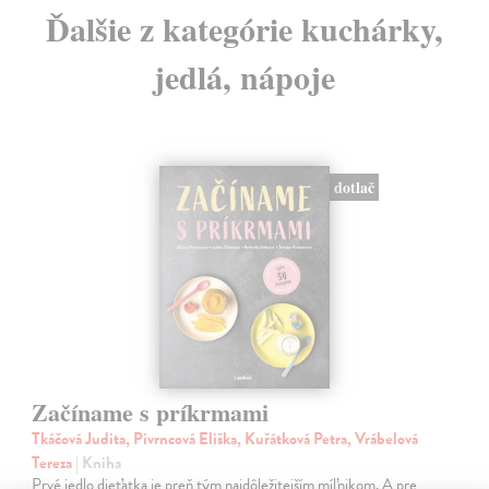
Ďalšie z kategórie kuchárky,
jedlá, nápoje
dotlač
Začíname s príkrmami
Tkáčová Judita, Pivrncová Eliška, Kuřátková Petra, Vrábelová
Tereza
| Kniha
Prvé jedlo dieťatka je preň tým najdôležitejším míľnikom. A pre