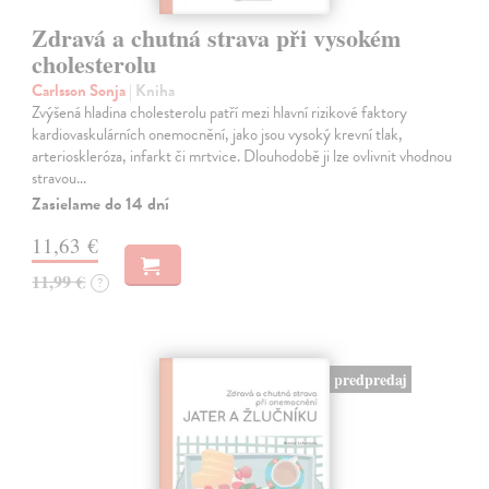
Zdravá a chutná strava při vysokém
cholesterolu
Carlsson Sonja
| Kniha
Zvýšená hladina cholesterolu patří mezi hlavní rizikové faktory
kardiovaskulárních onemocnění, jako jsou vysoký krevní tlak,
arterioskleróza, infarkt či mrtvice. Dlouhodobě ji lze ovlivnit vhodnou
stravou…
Zasielame do 14 dní
11,63 €
11,99 €
?
predpredaj