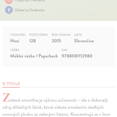
Odporučiť známemu
Zdielať na Facebooku
VYDAVATEĽ
POČET STRÁN
ROK VYDANIA
JAZYK
Noxi
128
2015
Slovenčina
VÄZBA
EAN
Mäkká väzba / Paperback
9788081112980
O TITULE
Z
elené smoothie je výživou súčasnosti – ide o dokonalý
zdroj dôležitých látok, ktoré získate zmiešaním sladkých
ovocných plodov so zelenými listami. Koncentrujú sa v ňom