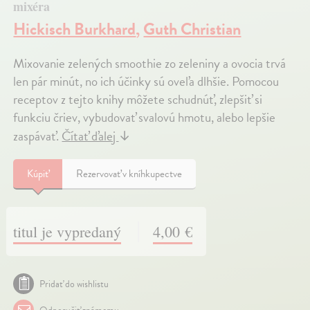
mixéra
Hickisch Burkhard
,
Guth Christian
Mixovanie zelených smoothie zo zeleniny a ovocia trvá
len pár minút, no ich účinky sú oveľa dlhšie. Pomocou
receptov z tejto knihy môžete schudnúť, zlepšiť si
funkciu čriev, vybudovať svalovú hmotu, alebo lepšie
zaspávať.
Čítať ďalej
↓
Kúpiť
Rezervovať v kníhkupectve
titul je vypredaný
4,00 €
Pridať do wishlistu