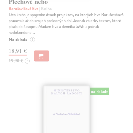
Plechové nebo
Borušovičová Eva
| Kniha
Táto kniha je spojením dvoch projektov, na ktorých Eva Borušovičová
pracovala až do svojich posledných dní. Jednak zbierky textov, ktoré
písala do časopisu Madam Eva a denníka SME a jednak
nedokončenej…
Na sklade
?
18,91 €
19,90 €
?
na sklade