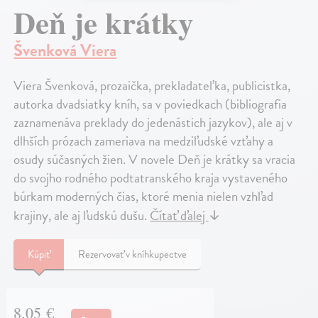
Deň je krátky
Švenková Viera
Viera Švenková, prozaička, prekladateľka, publicistka,
autorka dvadsiatky kníh, sa v poviedkach (bibliografia
zaznamenáva preklady do jedenástich jazykov), ale aj v
dlhších prózach zameriava na medziľudské vzťahy a
osudy súčasných žien. V novele Deň je krátky sa vracia
do svojho rodného podtatranského kraja vystaveného
búrkam moderných čias, ktoré menia nielen vzhľad
krajiny, ale aj ľudskú dušu.
Čítať ďalej
↓
Kúpiť
Rezervovať v kníhkupectve
8,05 €