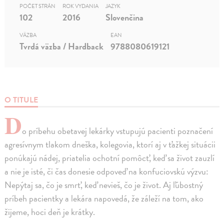
POČET STRÁN
ROK VYDANIA
JAZYK
102
2016
Slovenčina
VÄZBA
EAN
Tvrdá väzba / Hardback
9788080619121
O TITULE
D
o príbehu obetavej lekárky vstupujú pacienti poznačení
agresívnym tlakom dneška, kolegovia, ktorí aj v ťažkej situácii
ponúkajú nádej, priatelia ochotní pomôcť, keď sa život zauzlí
a nie je isté, či čas donesie odpoveď na konfuciovskú výzvu:
Nepýtaj sa, čo je smrť, keď nevieš, čo je život. Aj ľúbostný
príbeh pacientky a lekára napovedá, že záleží na tom, ako
žijeme, hoci deň je krátky.