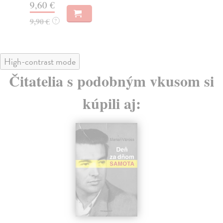
9,60 €
9,
9,90 €
9,
?
High-contrast mode
Čitatelia s podobným vkusom si
kúpili aj: