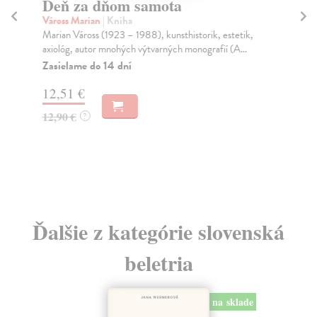
Deň za dňom samota
Ti
m
Váross Marian
| Kniha
po
Marian Váross (1923 – 1988), kunsthistorik, estetik,
axiológ, autor mnohých výtvarných monografií (A...
Pro
Zasielame do 14 dní
Kni
si 
12,51 €
Do
30
12,90 €
?
3,
3,
Ďalšie z kategórie slovenská
beletria
na sklade