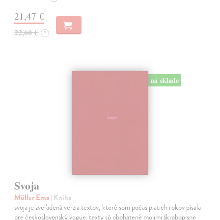
21,47 €
22,60 €
?
na sklade
Svoja
Müller Ema
| Kniha
svoja je zveľadená verzia textov, ktoré som počas piatich rokov písala
pre československý vogue. texty sú obohatené mojimi škrabopisne