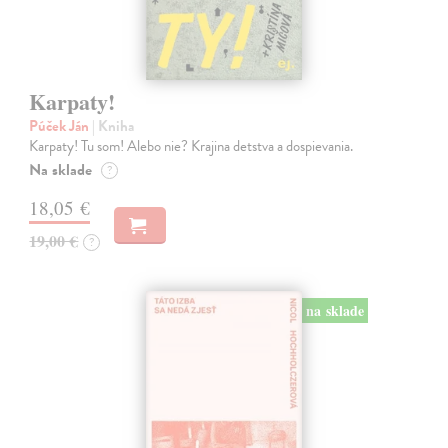
Karpaty!
Púček Ján
| Kniha
Karpaty! Tu som! Alebo nie? Krajina detstva a dospievania.
Na sklade
?
18,05 €
19,00 €
?
na sklade