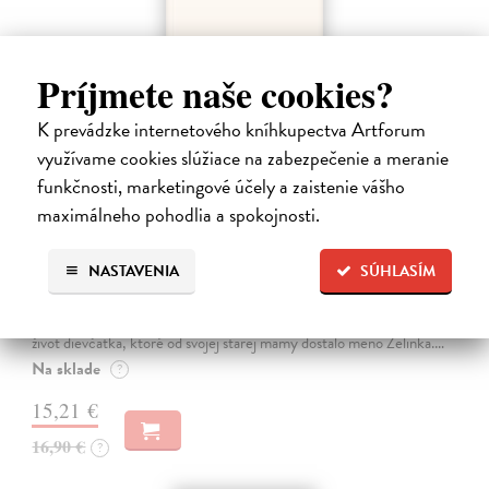
Príjmete naše cookies?
K prevádzke internetového kníhkupectva Artforum
využívame cookies slúžiace na zabezpečenie a meranie
funkčnosti, marketingové účely a zaistenie vášho
maximálneho pohodlia a spokojnosti.
Kolotočárka
NASTAVENIA
SÚHLASÍM
Wernerová Jana
| Kniha
Tam, kde sa radosť zo slobodného pohybu a dobrodružstva prelína s
pocitom vyčlenenia. Tam, kde rastie starý gaštan a okolo neho sa krúti
život dievčatka, ktoré od svojej starej mamy dostalo meno Zelinka.…
Na sklade
?
15,21 €
16,90 €
?