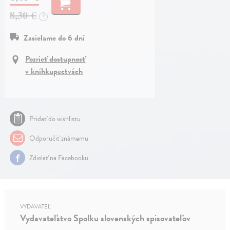
8,30 €
?
Zasielame do 6 dní
Pozrieť dostupnosť
v kníhkupectvách
Pridať do wishlistu
Odporučiť známemu
Zdielať na Facebooku
VYDAVATEĽ
Vydavateľstvo Spolku slovenských spisovateľov