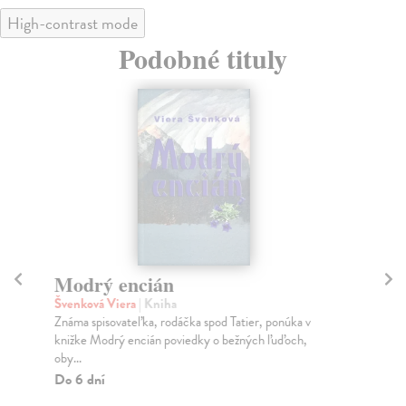
High-contrast mode
Podobné tituly
Modrý encián
M
Švenková Viera
| Kniha
Šv
Známa spisovateľka, rodáčka spod Tatier, ponúka v
Pró
knižke Modrý encián poviedky o bežných ľuďoch,
Šve
oby...
...
Do 6 dní
Do