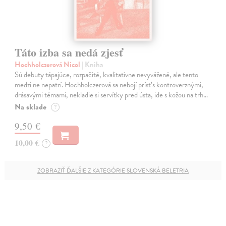
Táto izba sa nedá zjesť
Hochholczerová Nicol
| Kniha
Sú debuty tápajúce, rozpačité, kvalitatívne nevyvážené, ale tento
medzi ne nepatrí. Hochholczerová sa nebojí prísť s kontroverznými,
drásavými témami, nekladie si servítky pred ústa, ide s kožou na trh…
Na sklade
?
9,50 €
10,00 €
?
ZOBRAZIŤ ĎALŠIE Z KATEGÓRIE SLOVENSKÁ BELETRIA