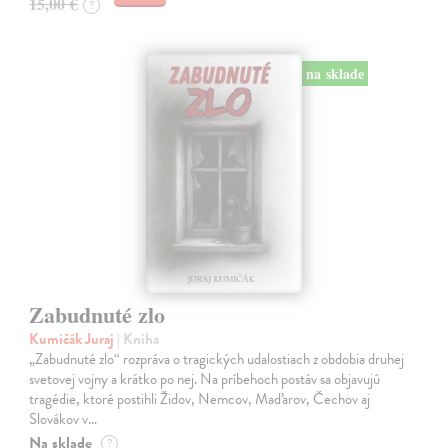
15,00 €
?
na sklade
Zabudnuté zlo
Kumičák Juraj
| Kniha
„Zabudnuté zlo“ rozpráva o tragických udalostiach z obdobia druhej
svetovej vojny a krátko po nej. Na príbehoch postáv sa objavujú
tragédie, ktoré postihli Židov, Nemcov, Maďarov, Čechov aj
Slovákov v…
Na sklade
?