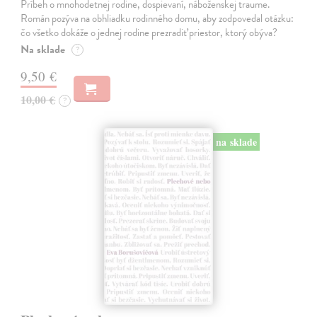
Príbeh o mnohodetnej rodine, dospievaní, náboženskej traume.
Román pozýva na obhliadku rodinného domu, aby zodpovedal otázku:
čo všetko dokáže o jednej rodine prezradiť priestor, ktorý obýva?
Na sklade
?
9,50 €
10,00 €
?
na sklade