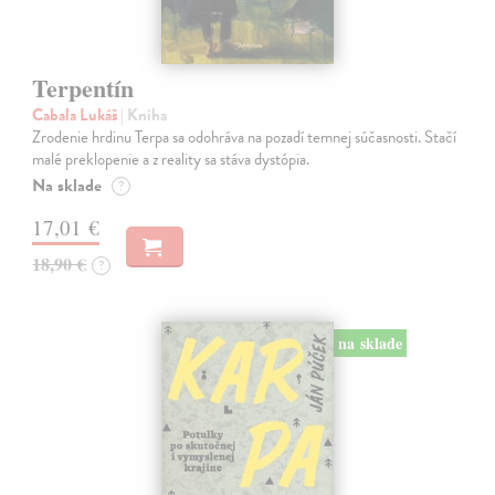
Terpentín
Cabala Lukáš
| Kniha
Zrodenie hrdinu Terpa sa odohráva na pozadí temnej súčasnosti. Stačí
malé preklopenie a z reality sa stáva dystópia.
Na sklade
?
17,01 €
18,90 €
?
na sklade