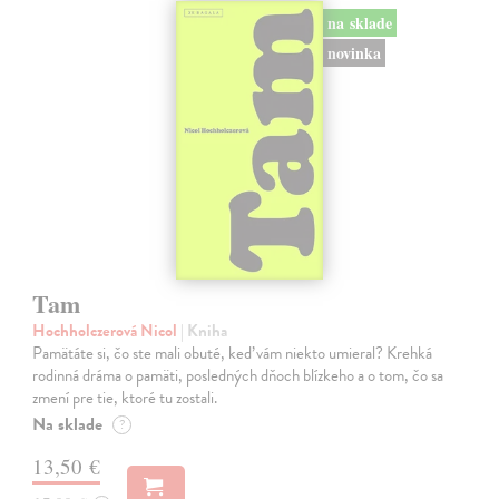
na sklade
novinka
Tam
Hochholczerová Nicol
| Kniha
Pamätáte si, čo ste mali obuté, keď vám niekto umieral? Krehká
rodinná dráma o pamäti, posledných dňoch blízkeho a o tom, čo sa
zmení pre tie, ktoré tu zostali.
Na sklade
?
13,50 €