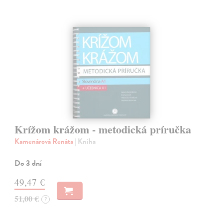
Krížom krážom - metodická príručka
Kamenárová Renáta
| Kniha
Do 3 dní
49,47 €
51,00 €
?