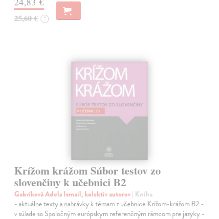
24,83 €
25,60 €
?
Krížom krážom Súbor testov zo
slovenčiny k učebnici B2
Gabríková Adela Ismail, kolektív autorov
| Kniha
- aktuálne texty a nahrávky k témam z učebnice Krížom-krážom B2 -
v súlade so Spoločným európskym referenčným rámcom pre jazyky -