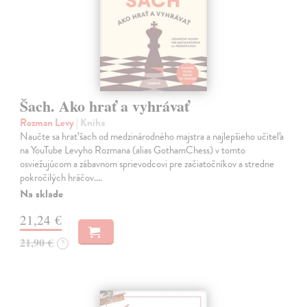
Šach. Ako hrať a vyhrávať
Rozman Levy
| Kniha
Naučte sa hrať šach od medzinárodného majstra a najlepšieho učiteľa
na YouTube Levyho Rozmana (alias GothamChess) v tomto
osviežujúcom a zábavnom sprievodcovi pre začiatočníkov a stredne
pokročilých hráčov.…
Na sklade
21,24 €
21,90 €
?