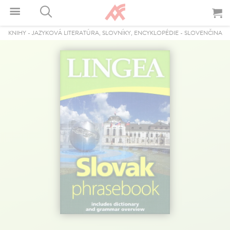
KNIHY
-
JAZYKOVÁ LITERATÚRA, SLOVNÍKY, ENCYKLOPÉDIE
-
SLOVENČINA