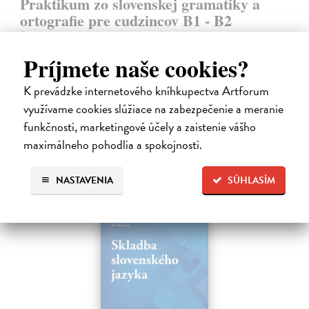
Praktikum zo slovenskej gramatiky a
ortografie pre cudzincov B1 - B2
Žigová Ľudmila
| Kniha
Praktikum je ďalšia z radu moderných učebných pomôcok určených
Príjmete naše cookies?
pre zahraničných používateľov slovenčiny dosahujúcich mierne a
stredne pokročilú úroveň jazyka (B1, B2). Publikácia je zostavená v
K prevádzke internetového kníhkupectva Artforum
duchu koncepcie…
využívame cookies slúžiace na zabezpečenie a meranie
Dodávateľ nemá titul na sklade. Dodanie do cca. 30 dní.
funkčnosti, marketingové účely a zaistenie vášho
24,83 €
maximálneho pohodlia a spokojnosti.
25,60 €
?
NASTAVENIA
SÚHLASÍM