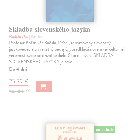
Skladba slovenského jazyka
Kačala Ján
| Kniha
Profesor PhDr. Ján Kačala, DrSc., renomovaný slovenský
jazykovedec a univerzitný pedagóg, predkladá slovenskej kultúrnej
verejnosti svoje celoživotné dielo. Skoncipovaná SKLADBA
SLOVENSKÉHO JAZYKA je prvé…
Do 4 dní
23,77 €
24,50 €
?
na sklade