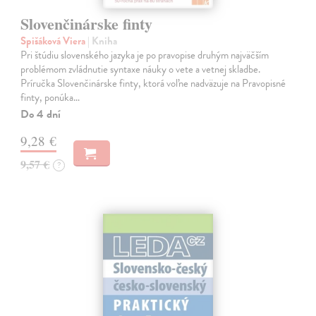
Slovenčinárske finty
Spišáková Viera
| Kniha
Pri štúdiu slovenského jazyka je po pravopise druhým najväčším
problémom zvládnutie syntaxe náuky o vete a vetnej skladbe.
Príručka Slovenčinárske finty, ktorá voľne nadväzuje na Pravopisné
finty, ponúka…
Do 4 dní
9,28 €
9,57 €
?