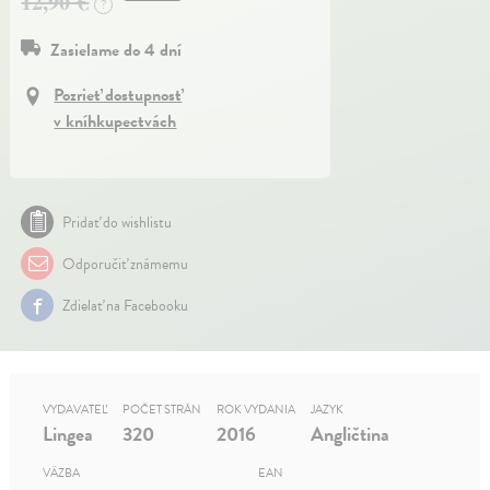
12,90 €
?
Zasielame do 4 dní
Pozrieť dostupnosť
v kníhkupectvách
Pridať do wishlistu
Odporučiť známemu
Zdielať na Facebooku
VYDAVATEĽ
POČET STRÁN
ROK VYDANIA
JAZYK
Lingea
320
2016
Angličtina
VÄZBA
EAN