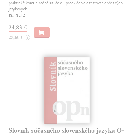
praktické komunikačné situácie - precvičenie a testovanie všetkých
jazykových…
Do 3 dní
24,83 €
25,60 €
?
Slovník súčasného slovenského jazyka O-