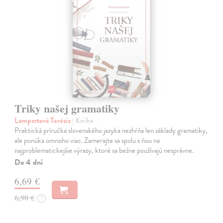
Triky našej gramatiky
Lampartová Terézia
| Kniha
Praktická príručka slovenského jazyka nezhŕňa len základy gramatiky,
ale ponúka omnoho viac. Zamerajte sa spolu s ňou na
najproblematickejšie výrazy, ktoré sa bežne používajú nesprávne.
Do 4 dní
6,69 €
6,90 €
?