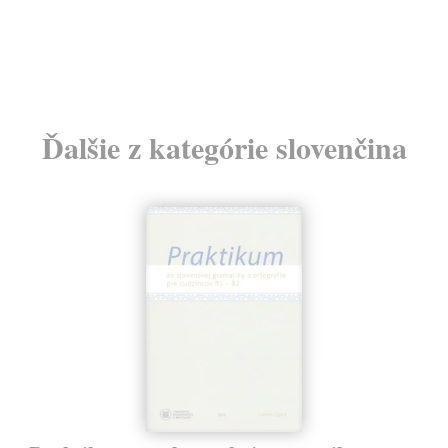
14,90 €
90
?
Ďalšie z kategórie slovenčina