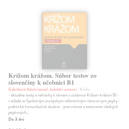
Krížom krážom. Súbor testov zo
slovenčiny k učebnici B1
Gabríková Adela Ismail, kolektív autorov
| Kniha
- aktuálne texty a nahrávky k témam z učebnice Krížom-krážom B1 -
v súlade so Spoločným európskym referenčným rámcom pre jazyky -
praktické komunikačné situácie - precvičenie a testovanie všetkých
jazykových…
Do 3 dní