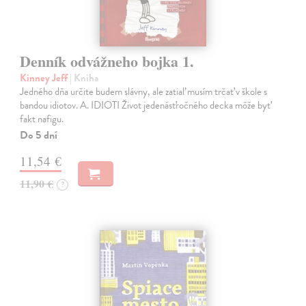
Denník odvážneho bojka 1.
Kinney Jeff
| Kniha
Jedného dňa určite budem slávny, ale zatiaľ musím trčať v škole s
bandou idiotov. A. IDIOTI Život jedenásťročného decka môže byť
fakt nafigu.
Do 5 dní
11,54 €
11,90 €
?