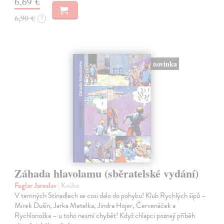
6,69 €
6,90 €
?
novinka
Záhada hlavolamu (sběratelské vydání)
Foglar Jaroslav
| Kniha
V temných Stínadlech se cosi dalo do pohybu! Klub Rychlých šípů –
Mirek Dušín, Jarka Metelka, Jindra Hojer, Červenáček a
Rychlonožka – u toho nesmí chybět! Když chlapci poznají příběh