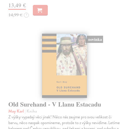
13,49 €
14,99 €
?
novinka
Old Surehand - V Llanu Estacadu
May Karl
| Kniha
Z výšky vypadají věci jinak! Něco nás zaujme pro svou velikost či
barvu, něco naopak opomineme, protože to z výšky nevidíme. Letíme
balonem nad Českou republikou, nad řekami a horami, nad rybníky a