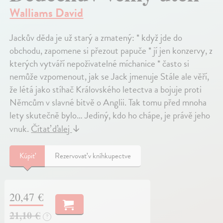
Walliams David
Jackův děda je už starý a zmatený: * když jde do
obchodu, zapomene si přezout papuče * jí jen konzervy, z
kterých vytváří nepoživatelné míchanice * často si
nemůže vzpomenout, jak se Jack jmenuje Stále ale věří,
že létá jako stíhač Královského letectva a bojuje proti
Němcům v slavné bitvě o Anglii. Tak tomu před mnoha
lety skutečně bylo… Jediný, kdo ho chápe, je právě jeho
vnuk.
Čítať ďalej
↓
Kúpiť
Rezervovať v kníhkupectve
20,47 €
21,10 €
?