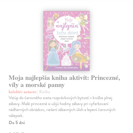
Moja najlepšia kniha aktivít: Princezné,
víly a morské panny
kolektív autorov
| Kniha
Vstúp do čarovného sveta rozprávkových bytostí v knižke plnej
zábavy. Malé princezné si užijú hodiny zábavy pri vyfarbovaní
nádherných obrázkov, riešení zábavných úloh a lepení čarovných
nálepiek.
Do 5 dní