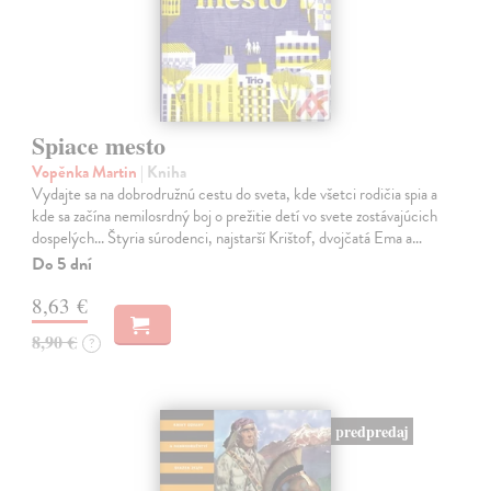
Spiace mesto
Vopěnka Martin
| Kniha
Vydajte sa na dobrodružnú cestu do sveta, kde všetci rodičia spia a
kde sa začína nemilosrdný boj o prežitie detí vo svete zostávajúcich
dospelých... Štyria súrodenci, najstarší Krištof, dvojčatá Ema a…
Do 5 dní
8,63 €
8,90 €
?
predpredaj