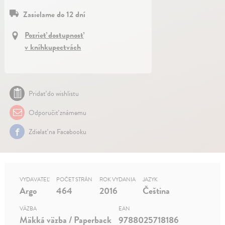
Zasielame do 12 dní
Pozrieť dostupnosť
v kníhkupectvách
Pridať do wishlistu
Odporučiť známemu
Zdielať na Facebooku
VYDAVATEĽ
POČET STRÁN
ROK VYDANIA
JAZYK
Argo
464
2016
Čeština
VÄZBA
EAN
Mäkká väzba / Paperback
9788025718186