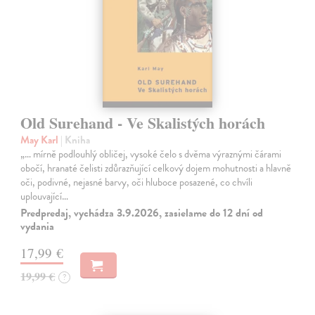
Old Surehand - Ve Skalistých horách
May Karl
| Kniha
„… mírně podlouhlý obličej, vysoké čelo s dvěma výraznými čárami
obočí, hranaté čelisti zdůrazňující celkový dojem mohutnosti a hlavně
oči, podivné, nejasné barvy, oči hluboce posazené, co chvíli
uplouvající…
Predpredaj, vychádza 3.9.2026, zasielame do 12 dní od
vydania
17,99 €
19,99 €
?