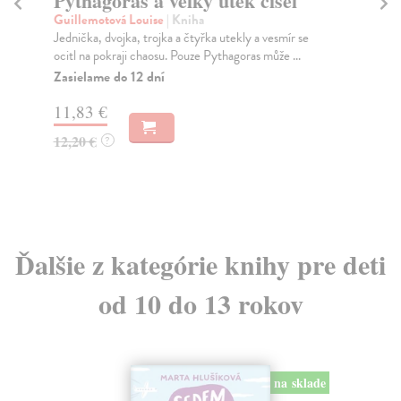
Marmeláda, oranžová panda
Ne
Walliams David
| Kniha
Wa
Jednoho dne se v hlubokém lese narodila maličká
Jas
panda. Byla překrásná, až na to, že měla jinou barvu...
rod
Zasielame do 12 dní
Za
18,14 €
16
18,70 €
16
?
Ďalšie z kategórie knihy pre deti
od 10 do 13 rokov
na sklade