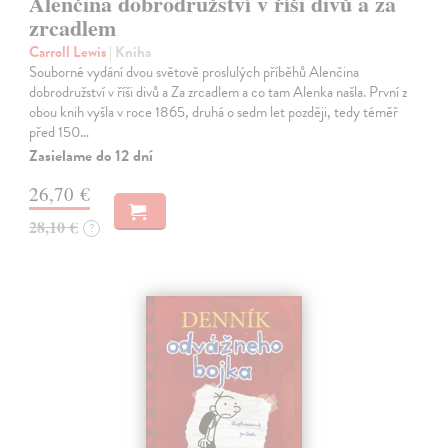
Alenčina dobrodružství v říši divů a za
zrcadlem
Carroll Lewis
| Kniha
Souborné vydání dvou světově proslulých příběhů Alenčina
dobrodružství v říši divů a Za zrcadlem a co tam Alenka našla. První z
obou knih vyšla v roce 1865, druhá o sedm let později, tedy téměř
před 150…
Zasielame do 12 dní
26,70 €
28,10 €
?