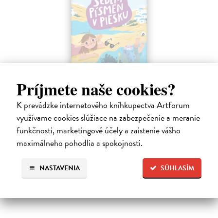
Príjmete naše cookies?
Sedem písmen v piesku
K prevádzke internetového kníhkupectva Artforum
Hlušíková Marta
| Kniha
využívame cookies slúžiace na zabezpečenie a meranie
Dovolenka na Kréte je niekedy plná prekvapení. Súrodenci Noro a
Anabela pri mori spoznávajú svojráznych Chrtovcov, natrafia na
funkčnosti, marketingové účely a zaistenie vášho
usušenú jaštericu, zaujmú ich Uwe a Hans, ktorí sú takmer celé dni
maximálneho pohodlia a spokojnosti.
zahrabaní…
Na sklade
NASTAVENIA
SÚHLASÍM
14,20 €
14,95 €
?