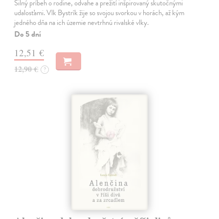
Silný príbeh o rodine, odvahe a prežití inšpirovaný skutočnými
udalosťami. Vlk Bystrík žije so svojou svorkou v horách, až kým
jedného dňa na ich územie nevtrhnú rivalské vlky.
Do 5 dní
12,51 €
12,90 €
?