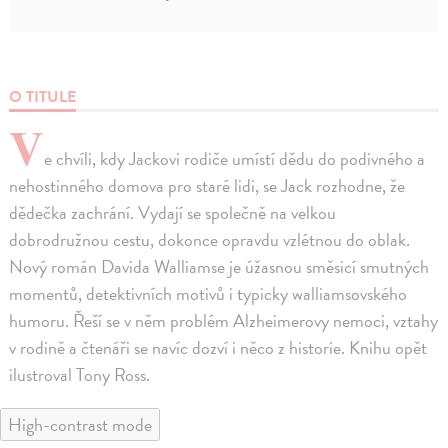
O TITULE
V
e chvíli, kdy Jackovi rodiče umístí dědu do podivného a
nehostinného domova pro staré lidi, se Jack rozhodne, že
dědečka zachrání. Vydají se společně na velkou
dobrodružnou cestu, dokonce opravdu vzlétnou do oblak.
Nový román Davida Walliamse je úžasnou směsicí smutných
momentů, detektivních motivů i typicky walliamsovského
humoru. Řeší se v něm problém Alzheimerovy nemoci, vztahy
v rodině a čtenáři se navíc dozví i něco z historie. Knihu opět
ilustroval Tony Ross.
High-contrast mode