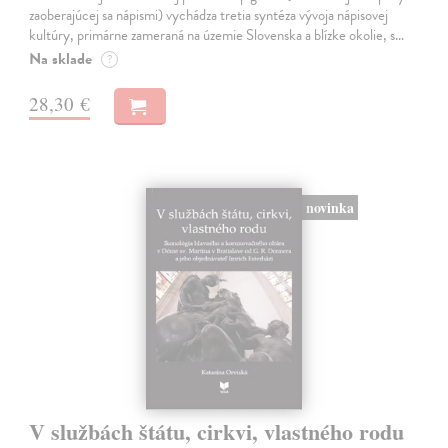
zaoberajúcej sa nápismi) vychádza tretia syntéza vývoja nápisovej
kultúry, primárne zameraná na územie Slovenska a blízke okolie, s…
Na sklade
?
28,30 €
novinka
V službách štátu, cirkvi, vlastného rodu