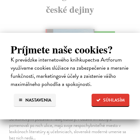
české dejiny
na sklade
Príjmete naše cookies?
K prevádzke internetového kníhkupectva Artforum
využívame cookies slúžiace na zabezpečenie a meranie
funkčnosti, marketingové účely a zaistenie vášho
maximálneho pohodlia a spokojnosti.
NASTAVENIA
SÚHLASÍM
Studne mútne
Getting Peter
| Kniha
Sú ikonickými postavami našej kultúry. Postavili im sochy a
pomenovali po nich ulice, majú svoje nespochybniteľné miesto v
lexikónoch literatúry aj učebniciach, slovenské moderné umenie sa
bez nich nedá…