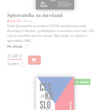
Spisovatelia za mrežami
Bábik Ján
| Kniha
Kniha Spisovatelia za mrežami (2026) zaznamenáva osudy
slovenských literátov, prekladateľov a novinárov, ktorí boli v 50.
rokoch minulého storočia väznení. Boli medzi nimi špičkoví
spisovatelia, ďalší…
Na sklade
?
23,40 €
26,00 €
?
na sklade