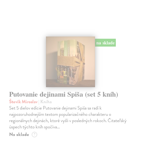
na sklade
Putovanie dejinami Spiša (set 5 kníh)
Števík Miroslav
| Kniha
Set 5 dielov edície Putovanie dejinami Spiša sa radí k
najpozoruhodnejším textom popularizačného charakteru o
regionálnych dejinách, ktoré vyšli v posledných rokoch. Čitateľský
úspech týchto kníh spočíva…
Na sklade
?