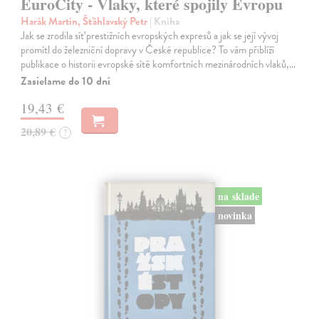
EuroCity - Vlaky, které spojily Evropu
Harák Martin, Šťáhlavský Petr
| Kniha
Jak se zrodila síť prestižních evropských expresů a jak se její vývoj
promítl do železniční dopravy v České republice? To vám přiblíží
publikace o historii evropské sítě komfortních mezinárodních vlaků,…
Zasielame do 10 dní
19,43 €
20,89 €
?
na sklade
novinka