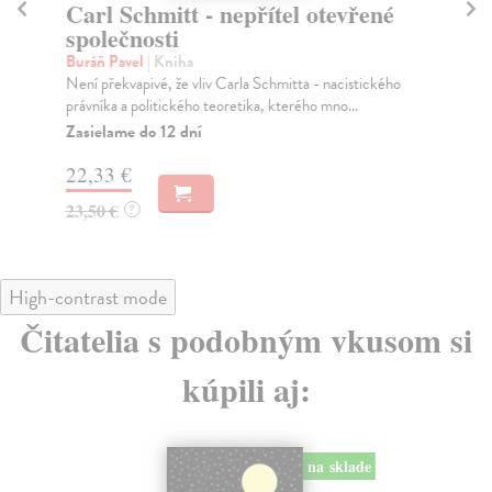
Carl Schmitt - nepřítel otevřené
G
společnosti
Kl
Na 
Buráň Pavel
| Kniha
Není překvapivé, že vliv Carla Schmitta - nacistického
Na
právníka a politického teoretika, kterého mno...
22
Zasielame do 12 dní
23
22,33 €
23,50 €
?
High-contrast mode
Čitatelia s podobným vkusom si
kúpili aj:
na sklade