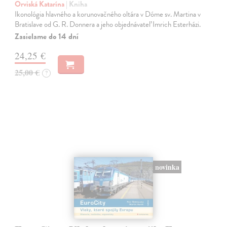
Orviská Katarína
| Kniha
Ikonológia hlavného a korunovačného oltára v Dóme sv. Martina v
Bratislave od G. R. Donnera a jeho objednávateľ Imrich Esterházi.
Zasielame do 14 dní
24,25 €
25,00 €
?
novinka