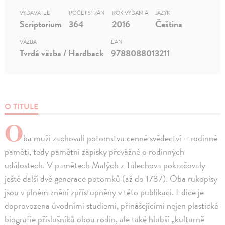
VYDAVATEĽ
POČET STRÁN
ROK VYDANIA
JAZYK
Scriptorium
364
2016
Čeština
VÄZBA
EAN
Tvrdá väzba / Hardback
9788088013211
O TITULE
O
ba muži zachovali potomstvu cenné svědectví – rodinné
paměti, tedy pamětní zápisky převážně o rodinných
událostech. V pamětech Malých z Tulechova pokračovaly
ještě další dvě generace potomků (až do 1737). Oba rukopisy
jsou v plném znění zpřístupněny v této publikaci. Edice je
doprovozena úvodními studiemi, přinášejícími nejen plastické
biografie příslušníků obou rodin, ale také hlubší „kulturně