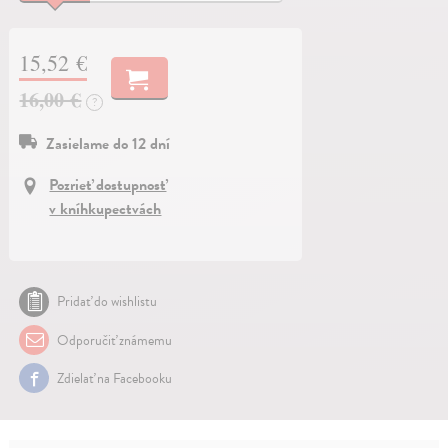
15,52 €
16,00 €
?
Zasielame do 12 dní
Pozrieť dostupnosť
v kníhkupectvách
Pridať do wishlistu
Odporučiť známemu
Zdielať na Facebooku