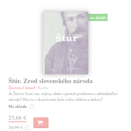
na sklade
Štúr. Zrod slovenského národa
Demmel József
| Kniha
Je Štúrov život viac mýtus, alebo vysnená predstava o zakladateľovi
národa? Ako to v skutočnosti bolo s eho vzťahmi a láskou?
Na sklade
?
23,66 €
24,90 €
?