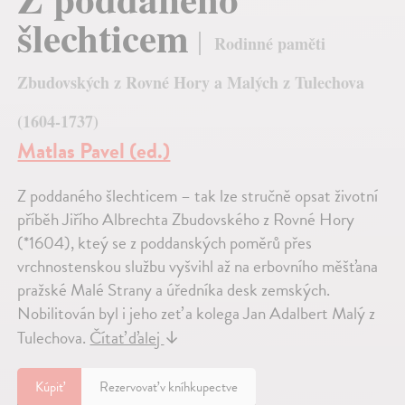
šlechticem
Rodinné paměti
Zbudovských z Rovné Hory a Malých z Tulechova
(1604-1737)
Matlas Pavel (ed.)
Z poddaného šlechticem – tak lze stručně opsat životní
příběh Jiřího Albrechta Zbudovského z Rovné Hory
(*1604), kteý se z poddanských poměrů přes
vrchnostenskou službu vyšvihl až na erbovního měšťana
pražské Malé Strany a úředníka desk zemských.
Nobilitován byl i jeho zeť a kolega Jan Adalbert Malý z
Tulechova.
Čítať ďalej
↓
Kúpiť
Rezervovať v kníhkupectve