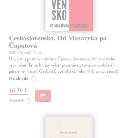
Československo. Od Masaryka po
Čaputovú
Gális Tomáš
| Kniha
Udalosti a postavy z histórie Česka a Slovenska, ktoré si treba
zapamätať. Tento knižný výber pozostáva z textov o spoločnej i
paralelnej histórii Česka a Slovenska od roku 1918 po súčasnosť.
Na sklade
?
16,39 €
16,90 €
?