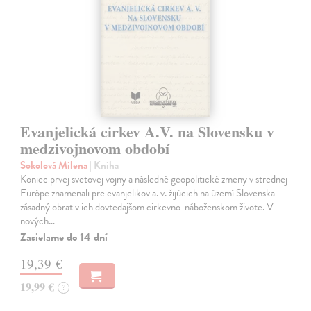
Evanjelická cirkev A.V. na Slovensku v
medzivojnovom období
Sokolová Milena
| Kniha
Koniec prvej svetovej vojny a následné geopolitické zmeny v strednej
Európe znamenali pre evanjelikov a. v. žijúcich na území Slovenska
zásadný obrat v ich dovtedajšom cirkevno-náboženskom živote. V
nových…
Zasielame do 14 dní
19,39 €
19,99 €
?