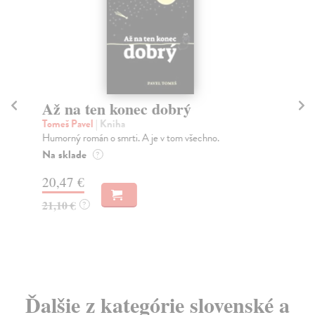
Až na ten konec dobrý
P
Tomeš Pavel
| Kniha
Rej
Humorný román o smrti. A je v tom všechno.
Roz
díl
Na sklade
?
Za
20,47 €
15
21,10 €
?
15
Ďalšie z kategórie slovenské a