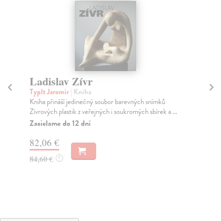
Ladislav Zívr
At
of
Typlt Jaromír
| Kniha
Kniha přináší jedinečný soubor barevných snímků
Gie
Zívrových plastik z veřejných i soukromých sbírek a ...
Čis
Půs
Zasielame do 12 dní
Za
82,06 €
58
84,60 €
?
60