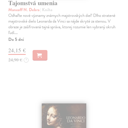
Tajomstvá umenia
Mancoff N. Debra
| Kniha
Odhaľte nové významy známych majstrovských diel! Dlho stratené
majstrovské dielo Leonarda da Vinci sa nájde skryté za stenou. V
obraze je zašifrovaná tajná správa, ktorej rozumie len vybraný okruh
ľudí.…
Do 5 dní
24,15 €
24,90 €
?