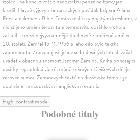
izolaci. Ke konci života z nedostatku peněz na barvy jen
kreslil, hlavně výjevy z fantastických povídek Edgara Allana
Poea a nakonec z Bible. Těmito malířsky pojatými kresbami, v
nichž jeho umění šerosvitu a temnosvitu dosáhlo vrcholu,
zařadil se mezi nejvýznamnější duchovně zaměřené umělce
20. století. Zemřel 15. 11. 1956 a jeho dílo bylo takřka
zapomenuto. Znovuobjevil je a v sedmdesátých letech začal
uvádět v obecnou známost Jaromír Zemina. Kniha přinášející
desítky reprodukcí více či méně známých Divišových děl je
zároveň sumou Zeminových textů na divišovské téma a je
doplněna francouzským i anglickým resumé.
High-contrast mode
Podobné tituly