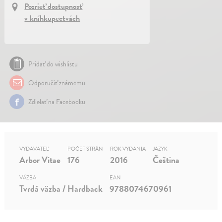
Pozrieť dostupnosť
v kníhkupectvách
Pridať do wishlistu
Odporučiť známemu
Zdielať na Facebooku
VYDAVATEĽ
POČET STRÁN
ROK VYDANIA
JAZYK
Arbor Vitae
176
2016
Čeština
VÄZBA
EAN
Tvrdá väzba / Hardback
9788074670961