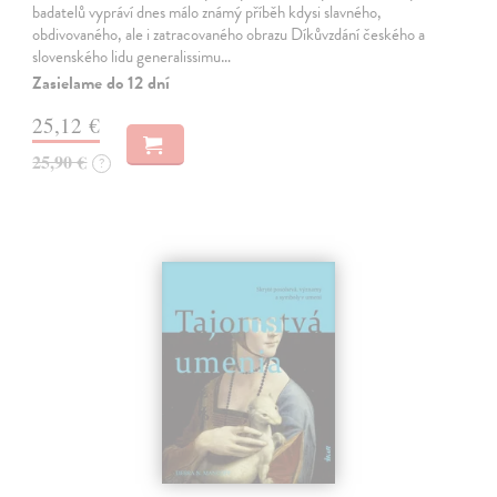
badatelů vypráví dnes málo známý příběh kdysi slavného,
obdivovaného, ale i zatracovaného obrazu Díkůvzdání českého a
slovenského lidu generalissimu…
Zasielame do 12 dní
25,12 €
25,90 €
?