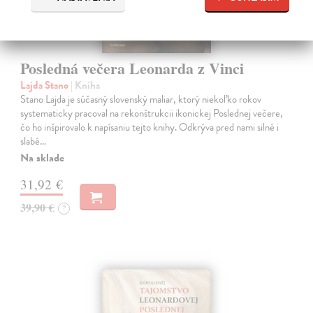
Posledná večera Leonarda z Vinci
Lajda Stano
| Kniha
Stano Lajda je súčasný slovenský maliar, ktorý niekoľko rokov
systematicky pracoval na rekonštrukcii ikonickej Poslednej večere,
čo ho inšpirovalo k napísaniu tejto knihy. Odkrýva pred nami silné i
slabé…
Na sklade
31,92 €
39,90 €
?