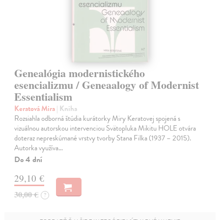
Genealógia modernistického
esencializmu / Geneaalogy of Modernist
Essentialism
Keratová Mira
| Kniha
Rozsiahla odborná štúdia kurátorky Miry Keratovej spojená s
vizuálnou autorskou intervenciou Svätopluka Mikitu HOLE otvára
doteraz nepreskúmané vrstvy tvorby Stana Filka (1937 – 2015).
Autorka využíva…
Do 4 dní
29,10 €
30,00 €
?