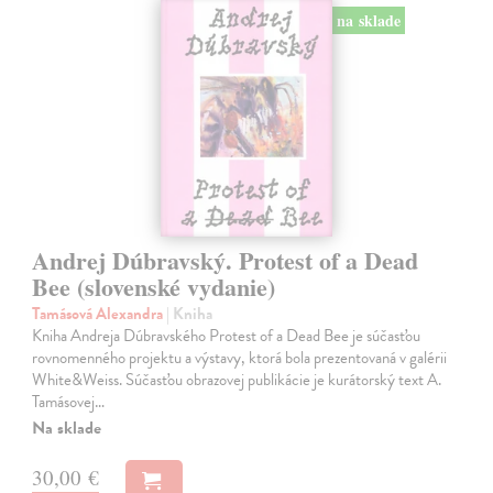
na sklade
Andrej Dúbravský. Protest of a Dead
Bee (slovenské vydanie)
Tamásová Alexandra
| Kniha
Kniha Andreja Dúbravského Protest of a Dead Bee je súčasťou
rovnomenného projektu a výstavy, ktorá bola prezentovaná v galérii
White&Weiss. Súčasťou obrazovej publikácie je kurátorský text A.
Tamásovej…
Na sklade
30,00 €