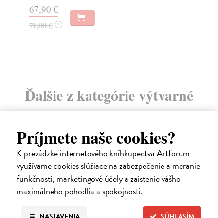
67,90 €
12
70,00 €
13
?
Ďalšie z kategórie výtvarné
umenie
Príjmete naše cookies?
K prevádzke internetového kníhkupectva Artforum
využívame cookies slúžiace na zabezpečenie a meranie
na sklade
funkčnosti, marketingové účely a zaistenie vášho
maximálneho pohodlia a spokojnosti.
NASTAVENIA
SÚHLASÍM