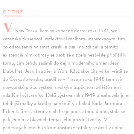
O TITULE
V
New Yorku, kam se konečně dostal roku 1941, své
vězeňské zkušenosti reflektoval malbami inspirovanými tím,
co odsouzenci na smrt kreslili a psali na zdi cel, a těmito
existenciálními obrazy se osobitě a zcela nezávisle přiblížil k
tomu, čím tehdy zasáhli do dějin moderního umění Jean
Dubuffet, Jean Fautrier a Wols. Když skončila válka, vrátil se
do Československa, usadil se v Praze a roku 1948 tam své
newyorské práce vystavil s velkým úspěchem zvláště mezi
mladými výtvarníky. Další výstava roku 1949 obsahovala jeho
tehdejší malby a kresby na náměty z balad Karla Jaromíra
Erbena. Smrt, která v nich hraje podstatnou úlohu, stala se
pak jedním z hlavních témat jeho pozdní tvorby. V
padesátých letech za komunistické totality se ocitl v úplné