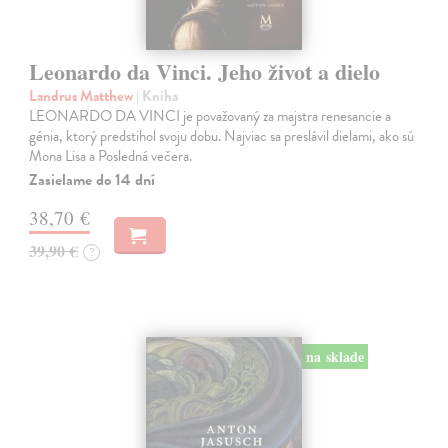
Leonardo da Vinci. Jeho život a dielo
Landrus Matthew
| Kniha
LEONARDO DA VINCI je považovaný za majstra renesancie a
génia, ktorý predstihol svoju dobu. Najviac sa preslávil dielami, ako sú
Mona Lisa a Posledná večera.
Zasielame do 14 dní
38,70 €
39,90 €
?
na sklade