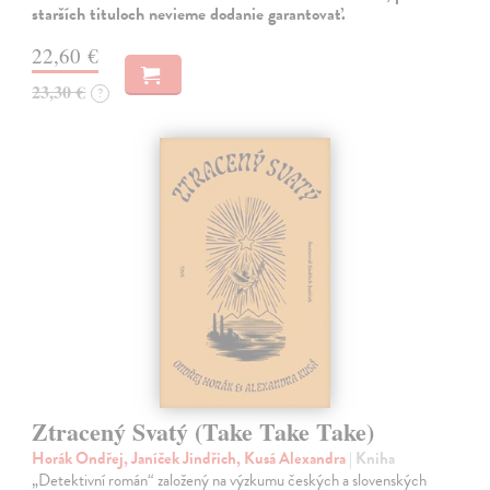
starších tituloch nevieme dodanie garantovať.
22,60 €
23,30 €
?
Ztracený Svatý (Take Take Take)
Horák Ondřej, Janíček Jindřich, Kusá Alexandra
| Kniha
„Detektivní román“ založený na výzkumu českých a slovenských