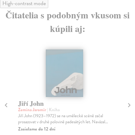
High-contrast mode
Čitatelia s podobným vkusom si
kúpili aj:
Jiří John
O
Zemina Jaromír
| Kniha
Ka
Jiří John (1923–1972) se na umělecké scéně začal
Kni
prosazovat v druhé polovině padesátých let. Navázal...
pri
Zasielame do 12 dní
Za