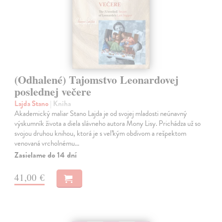
(Odhalené) Tajomstvo Leonardovej
poslednej večere
Lajda Stano
| Kniha
Akademický maliar Stano Lajda je od svojej mladosti neúnavný
výskumník života a diela slávneho autora Mony Lisy. Prichádza už so
svojou druhou knihou, ktorá je s veľkým obdivom a rešpektom
venovaná vrcholnému…
Zasielame do 14 dní
41,00 €