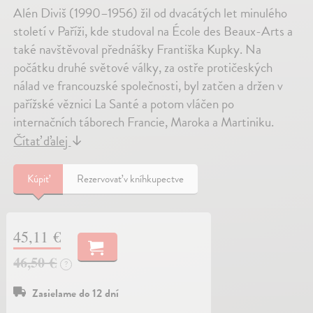
Alén Diviš (1990–1956) žil od dvacátých let minulého
století v Paříži, kde studoval na École des Beaux-Arts a
také navštěvoval přednášky Františka Kupky. Na
počátku druhé světové války, za ostře protičeských
nálad ve francouzské společnosti, byl zatčen a držen v
pařížské věznici La Santé a potom vláčen po
internačních táborech Francie, Maroka a Martiniku.
Čítať ďalej
↓
Kúpiť
Rezervovať v kníhkupectve
45,11 €
46,50 €
?
Zasielame do 12 dní