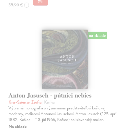
39,90 €
?
na sklade
Anton Jasusch - pútnici nebies
Kiss-Széman Zsófia
| Kniha
Výtvarná monografia o významnom predstaviteľovi košickej
moderny, maliarovi Antonovi Jasuschovi. Anton Jasusch (* 25. apríl
1882, Košice – † 3. júl 1965, Košice) bol slovenský maliar.
Na sklade