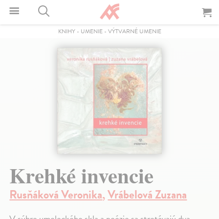
KNIHY
-
UMENIE
-
VÝTVARNÉ UMENIE
Krehké invencie
Rusňáková Veronika
,
Vrábelová Zuzana
V súhre umeleckého skla a poézie sa stretávajú dva