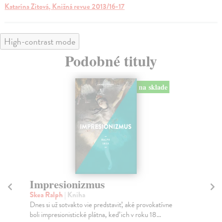
Katarína Zitová, Knižná revue 2013/16-17
High-contrast mode
Podobné tituly
na sklade
Impresionizmus
V
k
Skea Ralph
| Kniha
Dnes si už sotvakto vie predstaviť, aké provokatívne
Kov
boli impresionistické plátna, keď ich v roku 18...
Súb