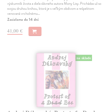
výskumník života a diela slávneho autora Mony Lisy. Prichádza už so
svojou druhou knihou, ktorá je s veľkým obdivom a rešpektom
venovaná vrcholnému…
Zasielame do 14 dní
41,00 €
na sklade