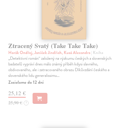
Ztracený Svatý (Take Take Take)
Horák Ondřej, Janíček Jindřich, Kusá Alexandra
| Kniha
„Detektivní román“ založený na výzkumu českých a slovenských
badatelů vypráví dnes málo známý příběh kdysi slavného,
obdivovaného, ale i zatracovaného obrazu Díkůvzdání českého a
slovenského lidu generalissimu…
Zasielame do 12 dní
25,12 €
25,90 €
?