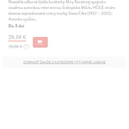
Rozsiahla odborná štúdia kurátorky Miry Keratovej spojená s
vizuálnou autorskou intervenciou Svätopluka Mikitu HOLE otvára
doteraz nepreskúmané vrstvy tvorby Stana Filka (1937 – 2015).
Autorka využíva…
Do 3 dní
29,10 €
30,00 €
?
ZOBRAZIŤ ĎALŠIE Z KATEGÓRIE VÝTVARNÉ UMENIE