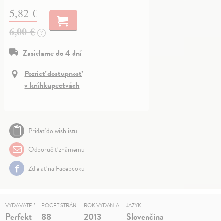
5,82 €
6,00 €
?
Zasielame do 4 dní
Pozrieť dostupnosť
v kníhkupectvách
Pridať do wishlistu
Odporučiť známemu
Zdielať na Facebooku
VYDAVATEĽ
POČET STRÁN
ROK VYDANIA
JAZYK
Perfekt
88
2013
Slovenčina