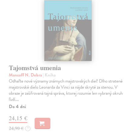
Tajomstvá umenia
Mancoff N. Debra
| Kniha
Odhaľte nové významy známych majstrovských diel! Dlho stratené
majstrovské dielo Leonarda da Vinci sa nájde skryté za stenou. V
obraze je zašifrovaná tajná správa, ktorej rozumie len vybraný okruh
ľudí.…
Do 4 dní
24,15 €
24,90 €
?