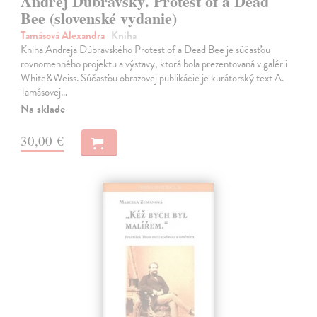
Andrej Dúbravský. Protest of a Dead
Bee (slovenské vydanie)
Tamásová Alexandra
| Kniha
Kniha Andreja Dúbravského Protest of a Dead Bee je súčasťou
rovnomenného projektu a výstavy, ktorá bola prezentovaná v galérii
White&Weiss. Súčasťou obrazovej publikácie je kurátorský text A.
Tamásovej…
Na sklade
30,00 €