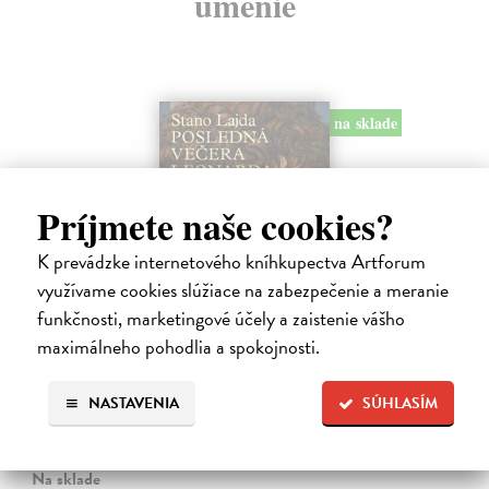
umenie
na sklade
Príjmete naše cookies?
K prevádzke internetového kníhkupectva Artforum
využívame cookies slúžiace na zabezpečenie a meranie
funkčnosti, marketingové účely a zaistenie vášho
Posledná večera Leonarda z Vinci
maximálneho pohodlia a spokojnosti.
Lajda Stano
| Kniha
Stano Lajda je súčasný slovenský maliar, ktorý niekoľko rokov
NASTAVENIA
SÚHLASÍM
systematicky pracoval na rekonštrukcii ikonickej Poslednej večere,
čo ho inšpirovalo k napísaniu tejto knihy. Odkrýva pred nami silné i
slabé…
Na sklade