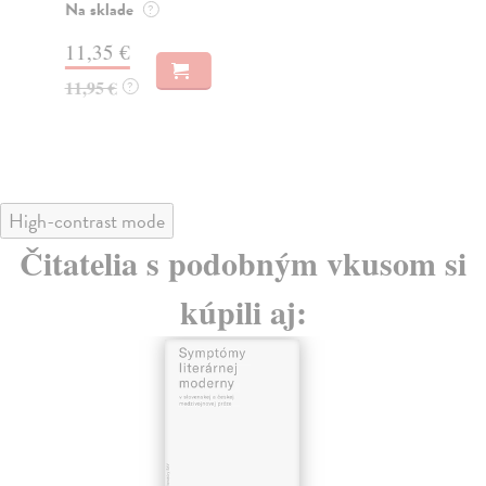
kto
Na sklade
?
Na
11,35 €
10
11,95 €
?
12
High-contrast mode
Čitatelia s podobným vkusom si
kúpili aj: