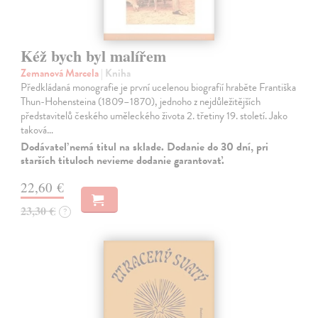
Kéž bych byl malířem
Zemanová Marcela
| Kniha
Předkládaná monografie je první ucelenou biografií hraběte Františka
Thun-Hohensteina (1809–1870), jednoho z nejdůležitějších
představitelů českého uměleckého života 2. třetiny 19. století. Jako
taková…
Dodávateľ nemá titul na sklade. Dodanie do 30 dní, pri
starších tituloch nevieme dodanie garantovať.
22,60 €
23,30 €
?