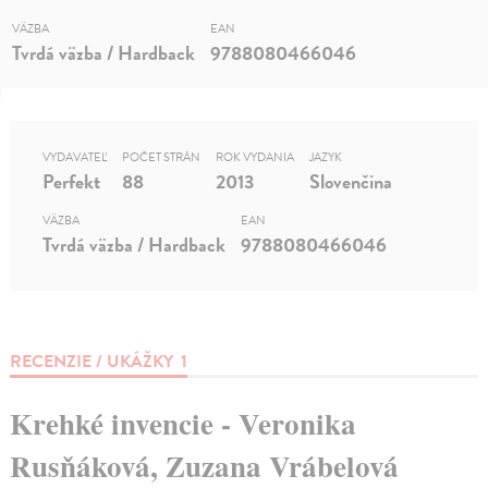
VÄZBA
EAN
Tvrdá väzba / Hardback
9788080466046
VYDAVATEĽ
POČET STRÁN
ROK VYDANIA
JAZYK
Perfekt
88
2013
Slovenčina
VÄZBA
EAN
Tvrdá väzba / Hardback
9788080466046
RECENZIE / UKÁŽKY
1
Krehké invencie - Veronika
Rusňáková, Zuzana Vrábelová