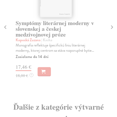
Symptómy literárnej moderny v
P
slovenskej a českej
P
medzivojnovej próze
v
Kopecká Zuzana
| Kniha
Gin
Monografia reflektuje špecifickú líniu literárnej
Kni
moderny, ktorej centrom sa stáva rozporuplné bytie...
Tat
kon
Zasielame do 14 dní
Na
17,46 €
8,
18,00 €
?
9,
Ďalšie z kategórie výtvarné