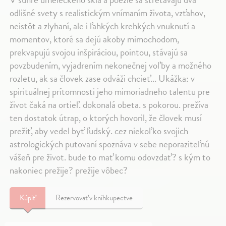
odlišné svety s realistickým vnímaním života, vzťahov,
neistôt a zlyhaní, ale i ľahkých krehkých vnuknutí a
momentov, ktoré sa dejú akoby mimochodom,
prekvapujú svojou inšpiráciou, pointou, stávajú sa
povzbudením, vyjadrením nekonečnej voľby a možného
rozletu, ak sa človek zase odváži chcieť... Ukážka: v
spirituálnej prítomnosti jeho mimoriadneho talentu pre
život čaká na ortieľ. dokonalá obeta. s pokorou. prežíva
ten dostatok útrap, o ktorých hovoril, že človek musí
prežiť, aby vedel byť ľudský. cez niekoľko svojich
astrologických putovaní spoznáva v sebe neporaziteľnú
vášeň pre život. bude to mať komu odovzdať? s kým to
nakoniec prežije? prežije vôbec?
Kúpiť
Rezervovať v kníhkupectve