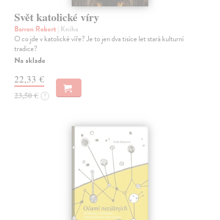
Svět katolické víry
Barron Robert
| Kniha
O co jde v katolické víře? Je to jen dva tisíce let stará kulturní
tradice?
Na sklade
22,33 €
23,50 €
?