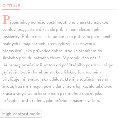
O TITULE
P
řepis nikdy nemůže postihnout jeho charakteristickou
výmluvnost, gesta a dikci, ale přiblíží nám alespoň jeho
myšlenky. Příběh mše je tu podán jako putování po místech
reálných i imaginárních, která vybízejí k zastavení a
přemýšlení, jako průvodce bohoslužbou s přesahem do
širokého proudu běžného života. V promluvách nás P.
Reinsberg provází mší svatou od počátečního pozdravu až po
její závěr. Sobě charakteristickou lidskou formou nám
přibližuje mši svatou jako událost, která je součástí našeho
života, která má nejen pevně daný řád a logiku, ale také svou
krásu a smysl. Jeho kázání nám pak mohou sloužit jako
průvodce tímto řádem, jako průvodce naším životem.
High-contrast mode