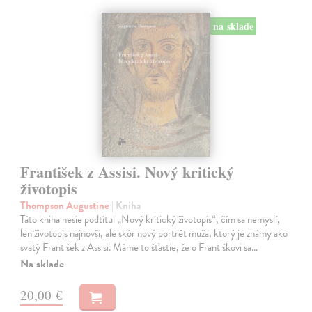
na sklade
František z Assisi. Nový kritický
životopis
Thompson Augustine
| Kniha
Táto kniha nesie podtitul „Nový kritický životopis“, čím sa nemyslí,
len životopis najnovší, ale skôr nový portrét muža, ktorý je známy ako
svätý František z Assisi. Máme to šťastie, že o Františkovi sa…
Na sklade
20,00 €