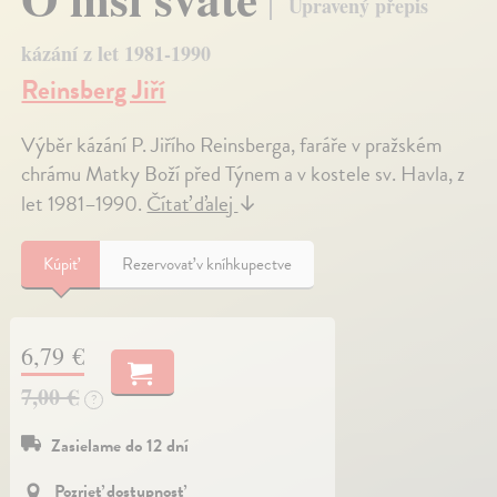
Upravený přepis
kázání z let 1981-1990
Reinsberg Jiří
Výběr kázání P. Jiřího Reinsberga, faráře v pražském
chrámu Matky Boží před Týnem a v kostele sv. Havla, z
let 1981–1990.
Čítať ďalej
↓
Kúpiť
Rezervovať v kníhkupectve
6,79 €
7,00 €
?
Zasielame do 12 dní
Pozrieť dostupnosť