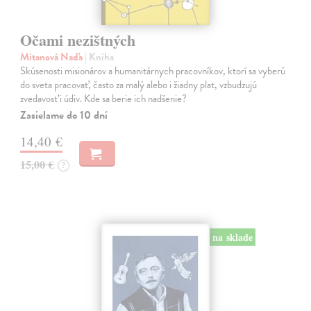
Očami nezištných
Mitanová Naďa
| Kniha
Skúsenosti misionárov a humanitárnych pracovníkov, ktorí sa vyberú
do sveta pracovať, často za malý alebo i žiadny plat, vzbudzujú
zvedavosť i údiv. Kde sa berie ich nadšenie?
Zasielame do 10 dní
14,40 €
15,00 €
?
na sklade