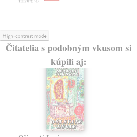
11,80 €
?
High-contrast mode
Čitatelia s podobným vkusom si
kúpili aj: