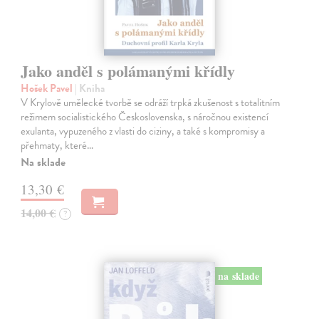
Jako anděl s polámanými křídly
Hošek Pavel
| Kniha
V Krylově umělecké tvorbě se odráží trpká zkušenost s totalitním
režimem socialistického Československa, s náročnou existencí
exulanta, vypuzeného z vlasti do ciziny, a také s kompromisy a
přehmaty, které…
Na sklade
13,30 €
14,00 €
?
na sklade