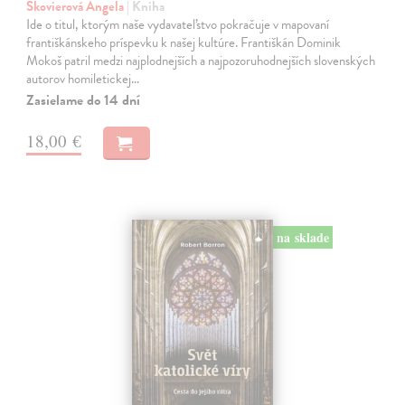
Škovierová Angela
| Kniha
Ide o titul, ktorým naše vydavateľstvo pokračuje v mapovaní
františkánskeho príspevku k našej kultúre. Františkán Dominik
Mokoš patril medzi najplodnejších a najpozoruhodnejších slovenských
autorov homiletickej…
Zasielame do 14 dní
18,00 €
na sklade