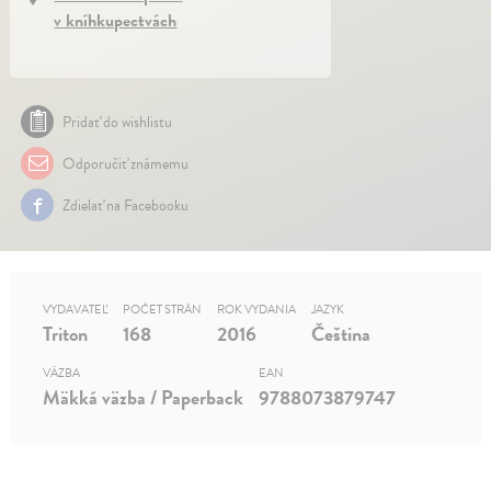
v kníhkupectvách
Pridať do wishlistu
Odporučiť známemu
Zdielať na Facebooku
VYDAVATEĽ
POČET STRÁN
ROK VYDANIA
JAZYK
Triton
168
2016
Čeština
VÄZBA
EAN
Mäkká väzba / Paperback
9788073879747