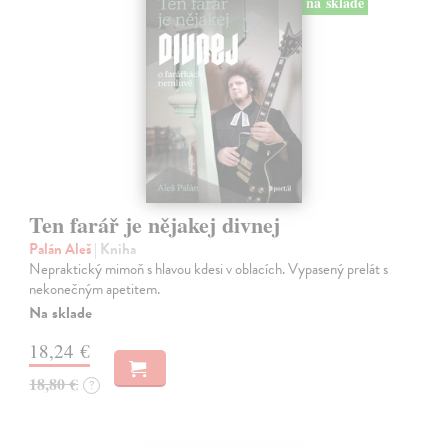
na sklade
Ten farář je nějakej divnej
Palán Aleš
| Kniha
Nepraktický mimoň s hlavou kdesi v oblacích. Vypasený prelát s
nekonečným apetitem.
Na sklade
18,24 €
18,80 €
?