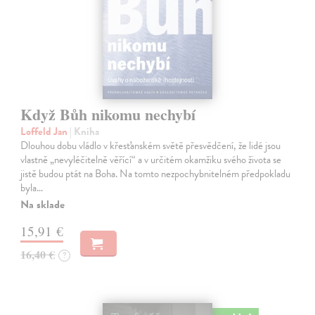
Když Bůh nikomu nechybí
Loffeld Jan
| Kniha
Dlouhou dobu vládlo v křesťanském světě přesvědčení, že lidé jsou
vlastně „nevyléčitelně věřící“ a v určitém okamžiku svého života se
jistě budou ptát na Boha. Na tomto nezpochybnitelném předpokladu
byla…
Na sklade
15,91 €
16,40 €
?