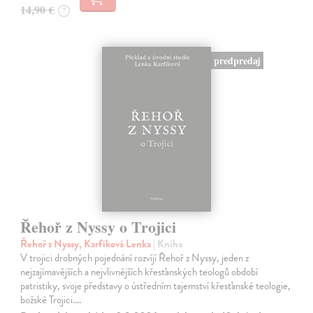
14,90 €
?
predpredaj
Řehoř z Nyssy o Trojici
Řehoř z Nyssy, Karfíková Lenka
| Kniha
V trojici drobných pojednání rozvíjí Řehoř z Nyssy, jeden z
nejzajímavějších a nejvlivnějších křesťanských teologů období
patristiky, svoje představy o ústředním tajemství křesťanské teologie,
božské Trojici.…