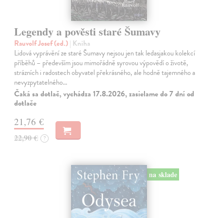
Legendy a pověsti staré Šumavy
Rauvolf Josef (ed.)
| Kniha
Lidová vyprávění ze staré Šumavy nejsou jen tak ledasjakou kolekcí
příběhů – především jsou mimořádně syrovou výpovědí o životě,
strázních i radostech obyvatel překrásného, ale hodně tajemného a
nevyzpytatelného…
Čaká sa dotlač, vychádza 17.8.2026, zasielame do 7 dní od
dotlače
21,76 €
22,90 €
?
na sklade