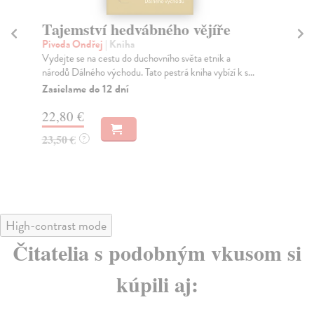
Tajemství hedvábného vějíře
L
Pivoda Ondřej
| Kniha
Rau
Vydejte se na cestu do duchovního světa etnik a
Lid
národů Dálného východu. Tato pestrá kniha vybízí k s...
led
mim
Zasielame do 12 dní
Ča
22,80 €
do 
23,50 €
?
21
22
High-contrast mode
Čitatelia s podobným vkusom si
kúpili aj: