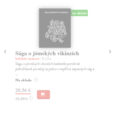
na sklade
Sága o jómských vikinzích
Zv
kolektív autorov
| Kniha
Ro
Ságu o jómských vikinzích badatelé poměrně
Kni
jednohlasně považují za jednu z nejdříve zapsaných ság a
obá
...
...
Na sklade
Za
?
20,56 €
18
21,20 €
18
?