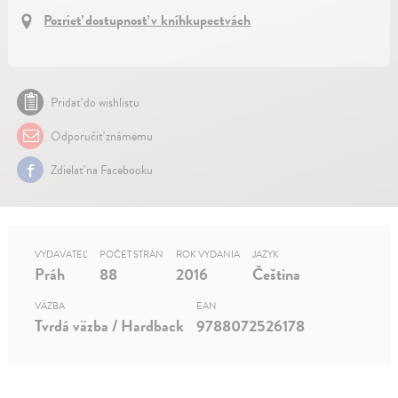
Pozrieť dostupnosť v kníhkupectvách
Pridať do wishlistu
Odporučiť známemu
Zdielať na Facebooku
VYDAVATEĽ
POČET STRÁN
ROK VYDANIA
JAZYK
Práh
88
2016
Čeština
VÄZBA
EAN
Tvrdá väzba / Hardback
9788072526178