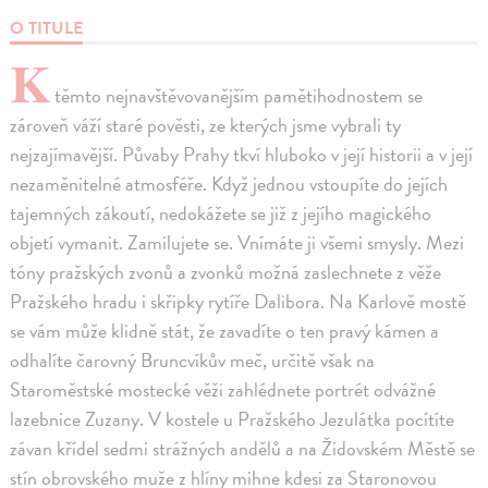
O TITULE
K
těmto nejnavštěvovanějším pamětihodnostem se
zároveň váží staré pověsti, ze kterých jsme vybrali ty
nejzajímavější. Půvaby Prahy tkví hluboko v její historii a v její
nezaměnitelné atmosféře. Když jednou vstoupíte do jejích
tajemných zákoutí, nedokážete se již z jejího magického
objetí vymanit. Zamilujete se. Vnímáte ji všemi smysly. Mezi
tóny pražských zvonů a zvonků možná zaslechnete z věže
Pražského hradu i skřipky rytíře Dalibora. Na Karlově mostě
se vám může klidně stát, že zavadíte o ten pravý kámen a
odhalíte čarovný Bruncvíkův meč, určitě však na
Staroměstské mostecké věži zahlédnete portrét odvážné
lazebnice Zuzany. V kostele u Pražského Jezulátka pocítíte
závan křídel sedmi strážných andělů a na Židovském Městě se
stín obrovského muže z hlíny mihne kdesi za Staronovou