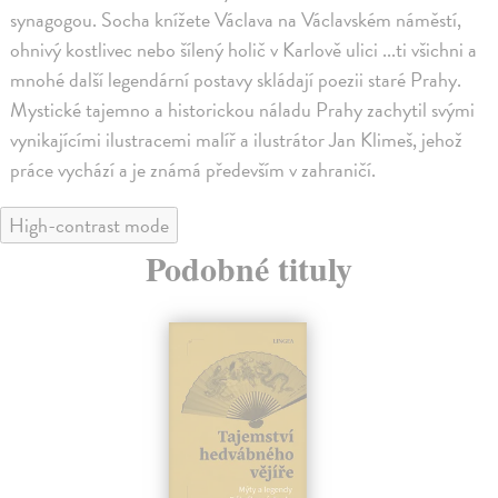
synagogou. Socha knížete Václava na Václavském náměstí,
ohnivý kostlivec nebo šílený holič v Karlově ulici ...ti všichni a
mnohé další legendární postavy skládají poezii staré Prahy.
Mystické tajemno a historickou náladu Prahy zachytil svými
vynikajícími ilustracemi malíř a ilustrátor Jan Klimeš, jehož
práce vychází a je známá především v zahraničí.
High-contrast mode
Podobné tituly