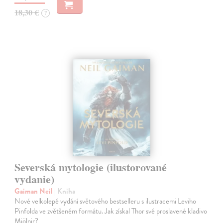
18,30 €
?
Severská mytologie (ilustorované
vydanie)
Gaiman Neil
| Kniha
Nové velkolepé vydání světového bestselleru s ilustracemi Leviho
Pinfolda ve zvětšeném formátu. Jak získal Thor své proslavené kladivo
Mjölnir?