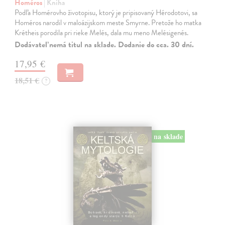
Homéros
| Kniha
Podľa Homérovho životopisu, ktorý je pripisovaný Hérodotovi, sa
Homéros narodil v maloázijskom meste Smyrne. Pretože ho matka
Krétheis porodila pri rieke Melés, dala mu meno Melésigenés.
Dodávateľ nemá titul na sklade. Dodanie do cca. 30 dní.
17,95 €
18,51 €
?
na sklade