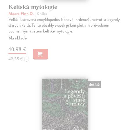
Keltská mytologie
Moore Finn D.
| Kniha
Velká ilustrovaná encyklopedie: Bohové, hrdinové, netvoři a legendy
starých keltů. Tento obsáhlý svazek je kompletním průvodcem
podmanivým světem keltské mytologie.
Na sklade
40,98 €
42,25 €
?
dotlač