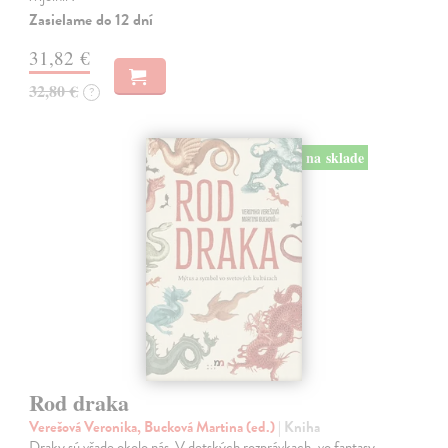
Zasielame do 12 dní
31,82 €
32,80 €
?
na sklade
Rod draka
Verešová Veronika, Bucková Martina (ed.)
| Kniha
Draky sú všade okolo nás. V detských rozprávkach, vo fantasy