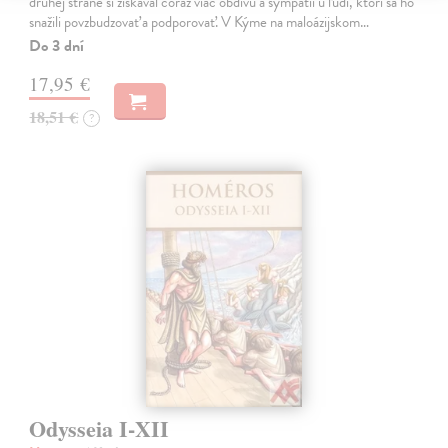
druhej strane si získaval čoraz viac obdivu a sympatií u ľudí, ktorí sa ho
snažili povzbudzovať a podporovať. V Kýme na maloázijskom…
Do 3 dní
17,95 €
18,51 €
?
Odysseia I-XII