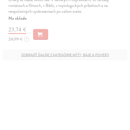
románoch a filmoch, v Biblii, v mytologických príbehoch a na
nespočetných vyobrazeniach po celom svete.
Na sklade
23,74 €
24,99 €
?
ZOBRAZIŤ ĎALŠIE Z KATEGÓRIE MÝTY, BÁJE A POVESTI