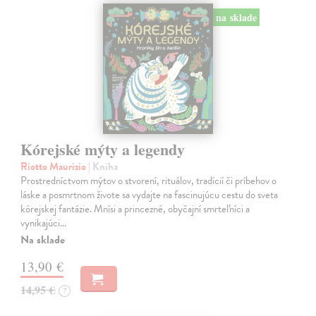
na sklade
Kórejské mýty a legendy
Riotto Maurizio
| Kniha
Prostredníctvom mýtov o stvorení, rituálov, tradícií či príbehov o
láske a posmrtnom živote sa vydajte na fascinujúcu cestu do sveta
kórejskej fantázie. Mnísi a princezné, obyčajní smrteľníci a
vynikajúci…
Na sklade
13,90 €
14,95 €
?