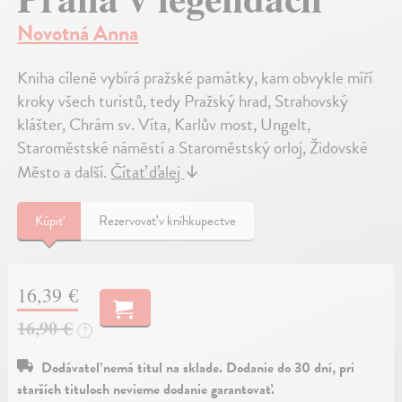
Novotná Anna
Kniha cíleně vybírá pražské památky, kam obvykle míří
kroky všech turistů, tedy Pražský hrad, Strahovský
klášter, Chrám sv. Víta, Karlův most, Ungelt,
Staroměstské náměstí a Staroměstský orloj, Židovské
Město a další.
Čítať ďalej
↓
Kúpiť
Rezervovať v kníhkupectve
16,39 €
16,90 €
?
Dodávateľ nemá titul na sklade. Dodanie do 30 dní, pri
starších tituloch nevieme dodanie garantovať.