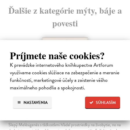
Ďalšie z kategórie mýty, báje a
povesti
Príjmete naše cookies?
K prevádzke internetového kníhkupectva Artforum
využívame cookies slúžiace na zabezpečenie a meranie
funkčnosti, marketingové účely a zaistenie vášho
maximálneho pohodlia a spokojnosti.
NASTAVENIA
SÚHLASÍM
Odysseia XIII-XXIV
Homéros
| Kniha
Slepý Melésigenés s ťažkosťami hľadal prostriedky na živobytie, no na