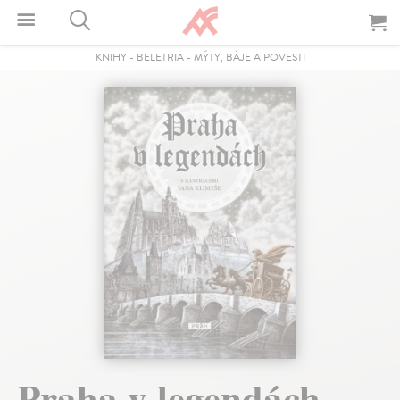
KNIHY
-
BELETRIA
-
MÝTY, BÁJE A POVESTI
Praha v legendách