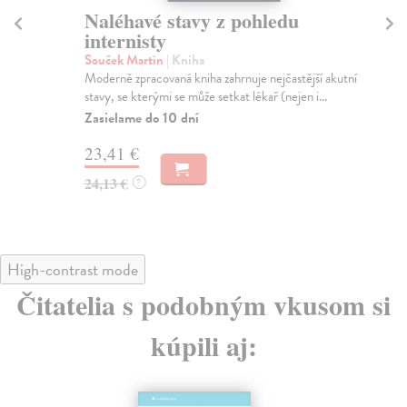
Naléhavé stavy z pohledu
L
internisty
Ne
Pub
Souček Martin
| Kniha
pro
Moderně zpracovaná kniha zahrnuje nejčastější akutní
stavy, se kterými se může setkat lékař (nejen i...
Za
Zasielame do 10 dní
16
23,41 €
16
24,13 €
?
High-contrast mode
Čitatelia s podobným vkusom si
kúpili aj: