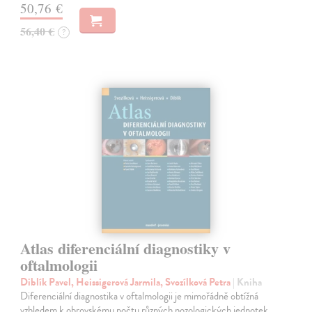
50,76 €
56,40 €
?
Atlas diferenciální diagnostiky v
oftalmologii
Diblík Pavel, Heissigerová Jarmila, Svozílková Petra
| Kniha
Diferenciální diagnostika v oftalmologii je mimořádně obtížná
vzhledem k obrovskému počtu různých nozologických jednotek