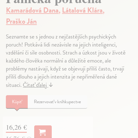
Kamarádová Dana
,
Látalová Klára
,
Praško Ján
Seznamte se s jednou z nejčastějších psychických
poruch! Potkává lidi nezávisle na jejich inteligenci,
vzdělání či síle osobnosti. Strach a úzkost jsou v životě
každého člověka normální a důležité emoce, ale
problémy nastávají, když se objevují příliš často, trvají
příliš dlouho a jejich intenzita je nepřiměřená dané
situaci.
Čítať ďalej
↓
Kúpiť
Rezervovať v kníhkupectve
16,26 €