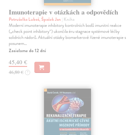
Imunoterapie v otázkách a odpovědích
Petruželka Luboš, Špaček Jan
| Kniha
Moderní imunoterapie inhibitory kontrolních bodů imunitní reakce
(„check point inhibitory“) ukončila éru stagnace systémové léčby
solidních nádorů. Aktuální otázky biomarkerově řízené imunoterapie s
posunem…
Zasielame do 12 dní
45,40 €
46,80 €
?