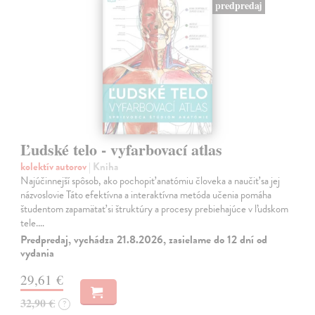
predpredaj
Ľudské telo - vyfarbovací atlas
kolektív autorov
| Kniha
Najúčinnejší spôsob, ako pochopiť anatómiu človeka a naučiť sa jej
názvoslovie Táto efektívna a interaktívna metóda učenia pomáha
študentom zapamätať si štruktúry a procesy prebiehajúce v ľudskom
tele.…
Predpredaj, vychádza 21.8.2026, zasielame do 12 dní od
vydania
29,61 €
32,90 €
?