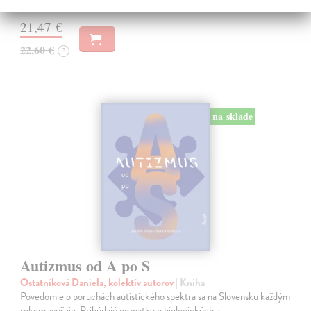
Na sklade
?
21,47 €
22,60 €
?
na sklade
Autizmus od A po S
Ostatníková Daniela, kolektív autorov
| Kniha
Povedomie o poruchách autistického spektra sa na Slovensku každým
rokom zvyšuje. Pribúdajú poznatky o biologických a