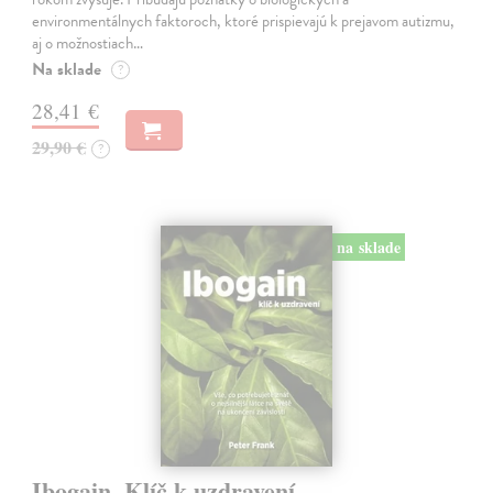
environmentálnych faktoroch, ktoré prispievajú k prejavom autizmu,
aj o možnostiach…
Na sklade
?
28,41 €
29,90 €
?
na sklade
Ibogain. Klíč k uzdravení