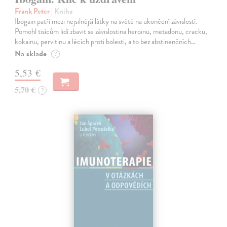
Frank Peter
| Kniha
Ibogain patří mezi nejsilnější látky na světě na ukončení závislostí.
Pomohl tisícům lidí zbavit se závislostina heroinu, metadonu, cracku,
kokainu, pervitinu a lécích proti bolesti, a to bez abstinenčních…
Na sklade
?
5,53 €
5,70 €
?