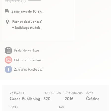
16,76 €
?
Zasielame do 10 dní
Pozrieť dostupnosť
v kníhkupectvách
Pridať do wishlistu
Odporučiť známemu
Zdielať na Facebooku
VYDAVATEĽ
POČET STRÁN
ROK VYDANIA
JAZYK
Grada Publishing
320
2016
Čeština
VÄZBA
EAN