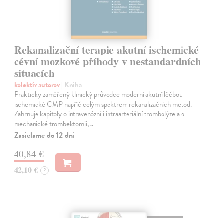
Rekanalizační terapie akutní ischemické
cévní mozkové příhody v nestandardních
situacích
kolektív autorov
| Kniha
Prakticky zaměřený klinický průvodce moderní akutní léčbou
ischemické CMP napříč celým spektrem rekanalizačních metod.
Zahrnuje kapitoly o intravenózní i intraarteriální trombolýze a o
mechanické trombektomii,…
Zasielame do 12 dní
40,84 €
42,10 €
?