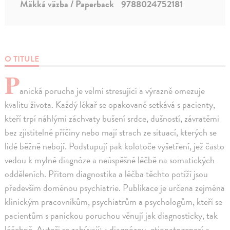
Mäkká väzba / Paperback
9788024752181
O TITULE
P
anická porucha je velmi stresující a výrazně omezuje
kvalitu života. Každý lékař se opakovaně setkává s pacienty,
kteří trpí náhlými záchvaty bušení srdce, dušností, závratěmi
bez zjistitelné příčiny nebo mají strach ze situací, kterých se
lidé běžně nebojí. Podstupují pak kolotoče vyšetření, jež často
vedou k mylné diagnóze a neúspěšné léčbě na somatických
odděleních. Přitom diagnostika a léčba těchto potíží jsou
především doménou psychiatrie. Publikace je určena zejména
klinickým pracovníkům, psychiatrům a psychologům, kteří se
pacientům s panickou poruchou věnují jak diagnosticky, tak
léčebně. Autoři se zabývají: • diagnózou, etiopatogenezí a