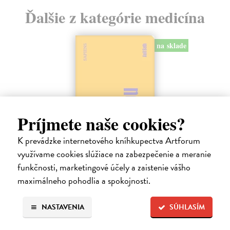
Ďalšie z kategórie medicína
na sklade
Príjmete naše cookies?
K prevádzke internetového kníhkupectva Artforum
využívame cookies slúžiace na zabezpečenie a meranie
funkčnosti, marketingové účely a zaistenie vášho
Sám sebou
maximálneho pohodlia a spokojnosti.
Seth Anil
| Kniha
Být sám sebou není tak jednoduché, jak se zdá. V mozku každého z
NASTAVENIA
SÚHLASÍM
nás pracují společně miliardy neuronů a vytvářejí naše vědomé
zkušenosti.