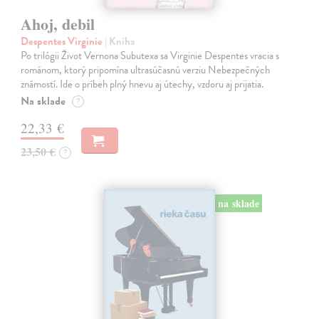
Ahoj, debil
Despentes Virginie
| Kniha
Po trilógii Život Vernona Subutexa sa Virginie Despentes vracia s
románom, ktorý pripomína ultrasúčasnú verziu Nebezpečných
známostí. Ide o príbeh plný hnevu aj útechy, vzdoru aj prijatia.
Na sklade
?
22,33 €
23,50 €
?
na sklade