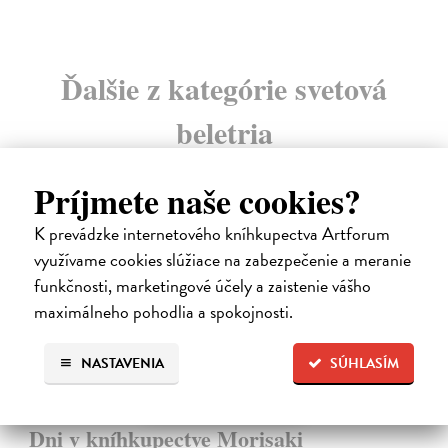
Ďalšie z kategórie svetová
beletria
Príjmete naše cookies?
na sklade
novinka
K prevádzke internetového kníhkupectva Artforum
využívame cookies slúžiace na zabezpečenie a meranie
funkčnosti, marketingové účely a zaistenie vášho
maximálneho pohodlia a spokojnosti.
NASTAVENIA
SÚHLASÍM
Dni v kníhkupectve Morisaki