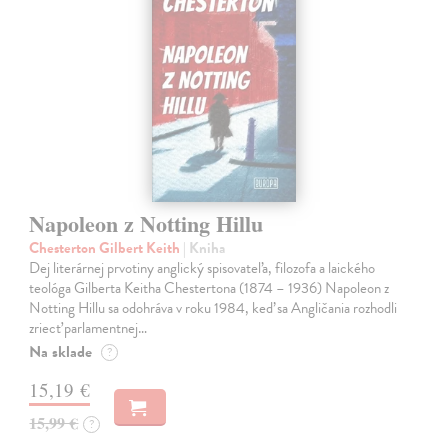
Napoleon z Notting Hillu
Chesterton Gilbert Keith
| Kniha
Dej literárnej prvotiny anglický spisovateľa, filozofa a laického
teológa Gilberta Keitha Chestertona (1874 – 1936) Napoleon z
Notting Hillu sa odohráva v roku 1984, keď sa Angličania rozhodli
zriecť parlamentnej…
Na sklade
?
15,19 €
15,99 €
?