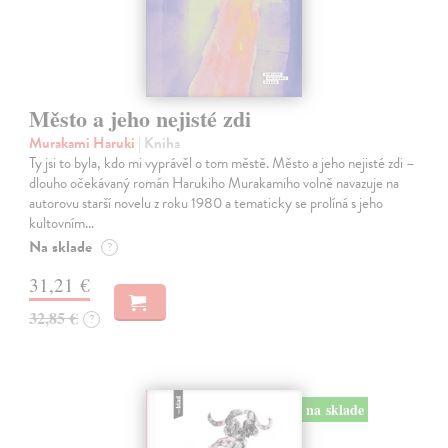
Město a jeho nejisté zdi
Murakami Haruki
| Kniha
Ty jsi to byla, kdo mi vyprávěl o tom městě. Město a jeho nejisté zdi –
dlouho očekávaný román Harukiho Murakamiho volně navazuje na
autorovu starší novelu z roku 1980 a tematicky se prolíná s jeho
kultovním…
Na sklade
?
31,21 €
32,85 €
?
na sklade