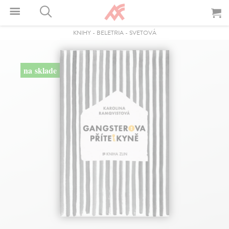
KNIHY
-
BELETRIA
-
SVETOVÁ
na sklade