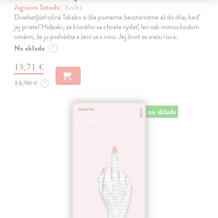
Jagisawa Satoshi
| Kniha
Dvadsaťpäťročná Takako si žila pomerne bezstarostne až do dňa, keď
jej priateľ Hideaki, za ktorého sa chcela vydať, len tak mimochodom
oznámi, že ju podvádza a žení sa s inou. Jej život sa zrazu rúca.
Na sklade
?
13,71 €
14,90 €
?
na sklade