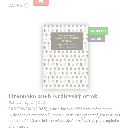
22,00 €
?
na sklade
novinka
Oroonoko aneb Královský otrok
Behnová Aphra
| Kniha
OROONOKO (1688), bizarní barokní příběh afrického prince
uvrženého do otroctví v Surinamu, patří k nejvýznamnějším textům z
období počátků britského románu, bývá označován za první anglické
dílo, které…