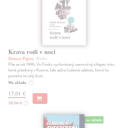
Krava rodí v noci
Statovci Pajtim
| Kniha
Píše sa rok 1996. Vo Fínsku vychovávaný osemročný chlapec trávi
letné prázdniny v Kosove, kde zažíva čudesné udalosti, ktoré ho
poznačia na celý život.
Na sklade
?
17,01 €
18,90 €
?
na sklade