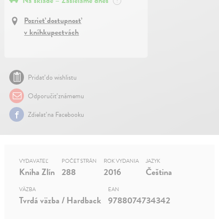
Na sklade – Zasielame dnes
?
Pozrieť dostupnosť
v kníhkupectvách
Pridať do wishlistu
Odporučiť známemu
Zdielať na Facebooku
VYDAVATEĽ
POČET STRÁN
ROK VYDANIA
JAZYK
Kniha Zlín
288
2016
Čeština
VÄZBA
EAN
Tvrdá väzba / Hardback
9788074734342