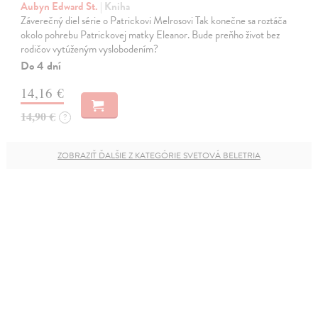
Aubyn Edward St.
| Kniha
Záverečný diel série o Patrickovi Melrosovi Tak konečne sa roztáča
okolo pohrebu Patrickovej matky Eleanor. Bude preňho život bez
rodičov vytúženým vyslobodením?
Do 4 dní
14,16 €
14,90 €
?
ZOBRAZIŤ ĎALŠIE Z KATEGÓRIE SVETOVÁ BELETRIA