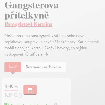
Gangsterova
přítelkyně
Ramqvistová Karolina
Než John toho rána vyrazil, vzal si na sebe novou
teplákovou soupravu a nové běžecké boty, Karin dostala
mobil s dobíjecí kartou. Oděv i hovory, co nejdou
vystopovat.
Čítať ďalej
↓
Kúpiť
Rezervovať v kníhkupectve
3,09 €
3,19 €
?