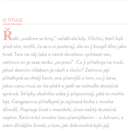
O TITULE
Ř
ekl „uvidíme se brzy,“ neřekl ale kdy. Všichni, kteří byli
před ním, tvrdili, že se o ni postarají, ale on jí koupil dům jako
hrad. Tam na něj čeká a nemá dovoleno vycházet ven,
zatímco on je zase venku „za prací“. Co ji přitahuje na muži,
jehož denním chlebem je násilí a zločin? Zatímco její
přítelkyně se chtějí bavit, ona přemýšlí o tom, co jí žene,
jakou cenu musí za vše platit a jestli se rozhodla skutečně
správně. Střípky okolního světa jí připomínají, jaké to mohlo
být. Gangsterova přítelkyně je zajímavá kniha z mnoha
důvodů. Popisuje život v mezidobí, život nežitý skutečně
naplno. Karin tráví mnoho času přemýšlením – o Johnovi, o
svém dřívějším životě, o tom, jak dobrovolné bylo její