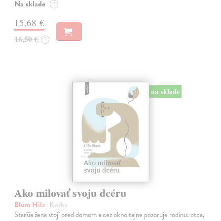
Na sklade
?
15,68 €
16,50 €
?
na sklade
Ako milovať svoju dcéru
Blum Hila
| Kniha
Staršia žena stojí pred domom a cez okno tajne pozoruje rodinu: otca,