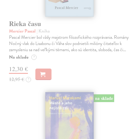
Rieka času
Mercier Pascal
| Kniha
Pascal Mercier bol vždy majstrom filozofického rozprávania. Romány
Nočný vlak do Lisabonu či Váha slov podnietili milióny čitateľov k
zamysleniu sa nad veľkými témami, ako sú identita, sloboda, čas či…
Na sklade
?
12,30 €
12,95 €
?
na sklade