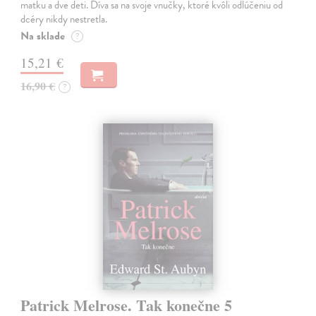
matku a dve deti. Díva sa na svoje vnučky, ktoré kvôli odlúčeniu od
dcéry nikdy nestretla.
Na sklade
?
15,21 €
16,90 €
?
Patrick Melrose. Tak konečne 5