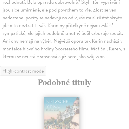
rozhodnutí. Bylo opravdu dobrovolné? Styl i tón vyprávění
jsou sice umírněné, ale pod povrchem to vře. Zlost se ven
nedostane, pocity se nedávají na odiv, vše musí zůstat skryto,
jde o to neztratit tvář. Karininy přítelkyně nejsou zvlášť
sympatické, ale jejich podobně smutný úděl vzbuzuje soucit.
Ani ony nemají na výběr. Největší oporu tak Karin nachází v
manželce hlavního hrdiny Scorseseho filmu Mafiáni, Karen, s
kterou se neustále srovnává a jíž bere jako svůj vzor.
High-contrast mode
Podobné tituly