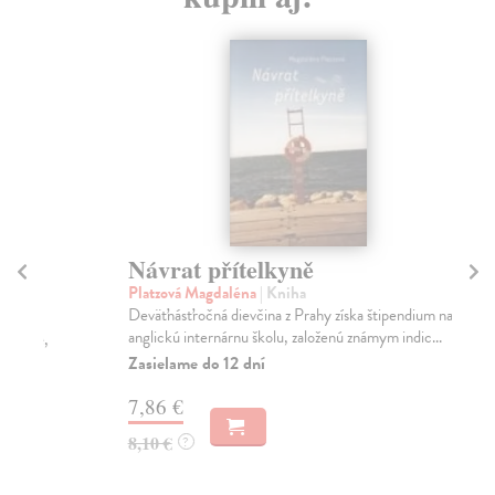
Návrat přítelkyně
L
Platzová Magdaléna
| Kniha
Kli
Deväťnásťročná dievčina z Prahy získa štipendium na
Nov
anglickú internárnu školu, založenú známym indic...
svě
poc
Zasielame do 12 dní
Za
7,86 €
16
8,10 €
?
16