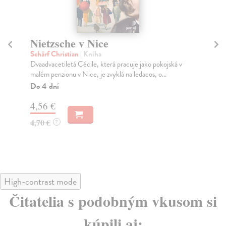
Nietzsche v Nice
Př
Schärf Christian
| Kniha
Oz
Dvaadvacetiletá Cécile, která pracuje jako pokojská v
Roz
malém penzionu v Nice, je zvyklá na ledacos, o...
aut
Do 4 dní
Za
4,56 €
4,
4,70 €
4,
?
High-contrast mode
Čitatelia s podobným vkusom si
kúpili aj: