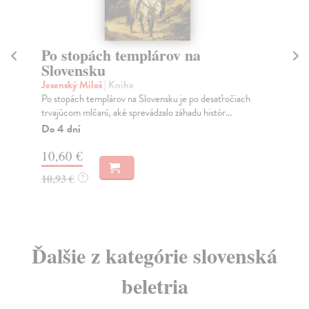
Po stopách templárov na
Ís
Slovensku
Je
Roz
Jesenský Miloš
| Kniha
do 
Po stopách templárov na Slovensku je po desaťročiach
trvajúcom mlčaní, aké sprevádzalo záhadu histór...
Do
Do 4 dní
12
10,60 €
12
10,93 €
?
Ďalšie z kategórie slovenská
beletria