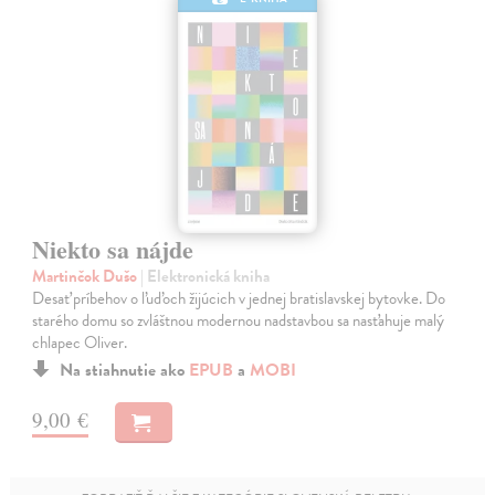
Niekto sa nájde
Martinčok Dušo
| Elektronická kniha
Desať príbehov o ľuďoch žijúcich v jednej bratislavskej bytovke. Do
starého domu so zvláštnou modernou nadstavbou sa nasťahuje malý
chlapec Oliver.
Na stiahnutie ako
EPUB
a
MOBI
9,00 €