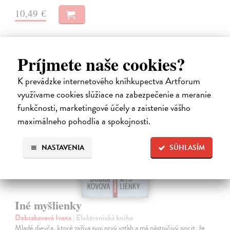
10,49 €
Príjmete naše cookies?
K prevádzke internetového kníhkupectva Artforum
E-KNIHA
využívame cookies slúžiace na zabezpečenie a meranie
funkčnosti, marketingové účely a zaistenie vášho
maximálneho pohodlia a spokojnosti.
NASTAVENIA
SÚHLASÍM
Iné myšlienky
Dobrakovová Ivana
| Elektronická kniha
Mladé dievča, ktoré zažíva svoj prvý vzťah a má nástojčivý pocit, že