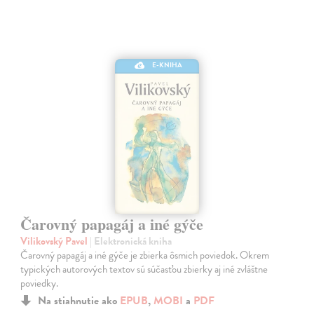
E-KNIHA
Čarovný papagáj a iné gýče
Vilikovský Pavel
| Elektronická kniha
Čarovný papagáj a iné gýče je zbierka ôsmich poviedok. Okrem
typických autorových textov sú súčasťou zbierky aj iné zvláštne
poviedky.
Na stiahnutie ako
EPUB
,
MOBI
a
PDF