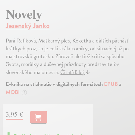
Novely
Jesenský Janko
Pani Rafiková, Maškarný ples, Koketka a ďalších pätnásť
krátkych proz, to je celá škála komiky, od situačnej až po
majstrovskú grotesku. Zároveň ale tiež kritika spôsobu
života, morálky a duševnej prázdnoty predstaviteľov
slovenského malomesta.
Čítať ďalej
↓
E-kniha na stiahnutie v digitálnych formátoch
EPUB
a
MOBI
?
3,95 €