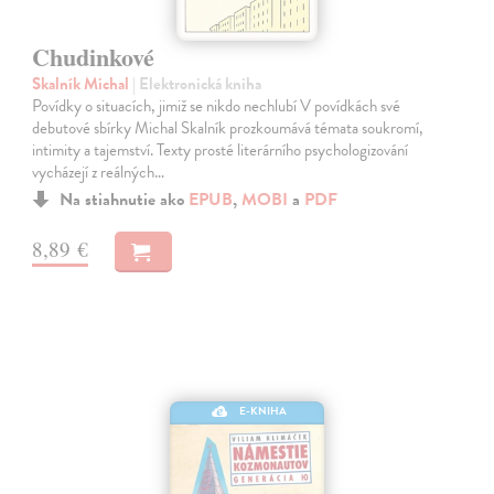
Chudinkové
Skalník Michal
| Elektronická kniha
Povídky o situacích, jimiž se nikdo nechlubí V povídkách své
debutové sbírky Michal Skalník prozkoumává témata soukromí,
intimity a tajemství. Texty prosté literárního psychologizování
vycházejí z reálných…
Na stiahnutie ako
EPUB
,
MOBI
a
PDF
8,89 €
E-KNIHA