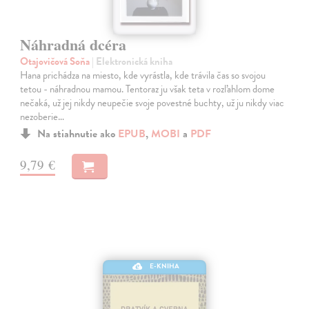
Náhradná dcéra
Otajovičová Soňa
| Elektronická kniha
Hana prichádza na miesto, kde vyrástla, kde trávila čas so svojou
tetou - náhradnou mamou. Tentoraz ju však teta v rozľahlom dome
nečaká, už jej nikdy neupečie svoje povestné buchty, už ju nikdy viac
nezoberie…
Na stiahnutie ako
EPUB
,
MOBI
a
PDF
9,79 €
E-KNIHA