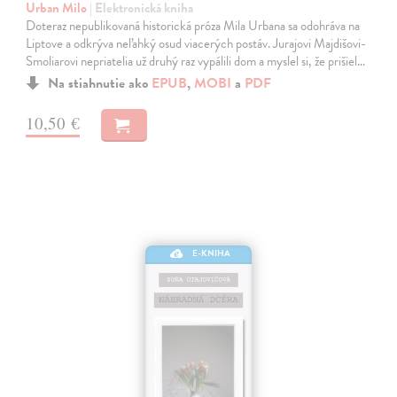
Urban Milo
| Elektronická kniha
Doteraz nepublikovaná historická próza Mila Urbana sa odohráva na
Liptove a odkrýva neľahký osud viacerých postáv. Jurajovi Majdišovi-
Smoliarovi nepriatelia už druhý raz vypálili dom a myslel si, že prišiel…
Na stiahnutie ako
EPUB
,
MOBI
a
PDF
10,50 €
E-KNIHA