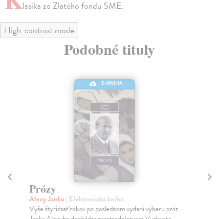
lasika zo Zlatého fondu SME.
High-contrast mode
Podobné tituly
E-KNIHA
Prózy
J
Alexy Janko
| Elektronická kniha
Cí
Vyše štyridsať rokov po poslednom vydaní výberu próz
Rom
Janka Alexyho dochádza prostredníctvom Vydavate...
med