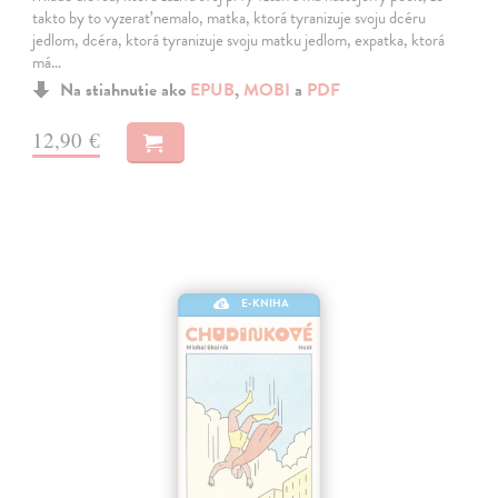
takto by to vyzerať nemalo, matka, ktorá tyranizuje svoju dcéru
jedlom, dcéra, ktorá tyranizuje svoju matku jedlom, expatka, ktorá
má…
Na stiahnutie ako
EPUB
,
MOBI
a
PDF
12,90 €
E-KNIHA