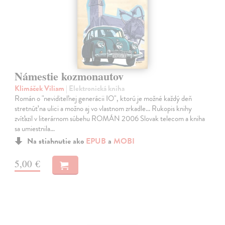
Námestie kozmonautov
Klimáček Viliam
| Elektronická kniha
Román o "neviditeľnej generácii IO", ktorú je možné každý deň
stretnúť na ulici a možno aj vo vlastnom zrkadle... Rukopis knihy
zvíťazil v literárnom súbehu ROMÁN 2006 Slovak telecom a kniha
sa umiestnila…
Na stiahnutie ako
EPUB
a
MOBI
5,00 €