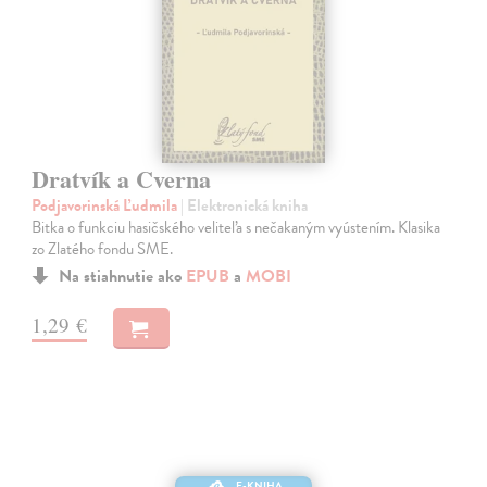
Dratvík a Cverna
Podjavorinská Ľudmila
| Elektronická kniha
Bitka o funkciu hasičského veliteľa s nečakaným vyústením. Klasika
zo Zlatého fondu SME.
Na stiahnutie ako
EPUB
a
MOBI
1,29 €
E-KNIHA