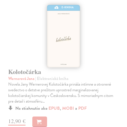
E-KNIHA
Kolotočárka
Wernerová Jana
| Elektronická kniha
Novela Jany Wernerovej Kolotočárka prináša intímne a otvorené
svedectvo o detstve prežitom uprostred marginalizovanej
kolotočiarskej komunity v Československu. S mimoriadnym citom
pre detail i atmosféru…
Na stiahnutie ako
EPUB
,
MOBI
a
PDF
12,90 €