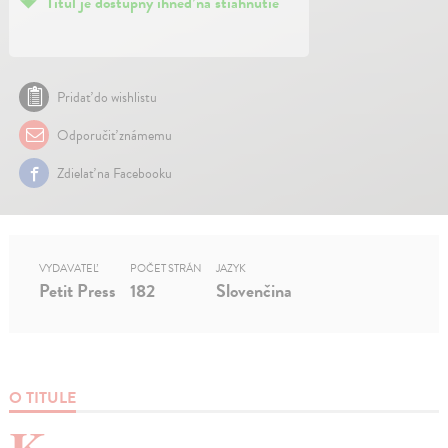
Titul je dostupný ihneď na stiahnutie
Pridať do wishlistu
Odporučiť známemu
Zdielať na Facebooku
VYDAVATEĽ
POČET STRÁN
JAZYK
Petit Press
182
Slovenčina
O TITULE
K