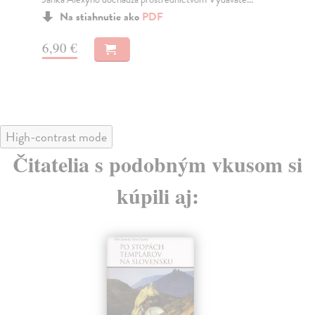
for
Na stiahnutie ako
PDF
6,90 €
3,
High-contrast mode
Čitatelia s podobným vkusom si
kúpili aj: