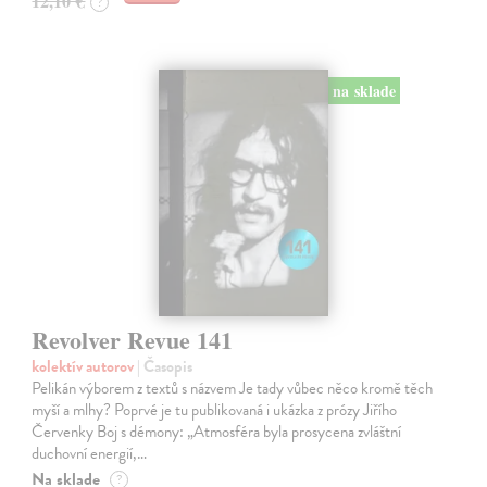
12,10 €
?
na sklade
Revolver Revue 141
kolektív autorov
| Časopis
Pelikán výborem z textů s názvem Je tady vůbec něco kromě těch
myší a mlhy? Poprvé je tu publikovaná i ukázka z prózy Jiřího
Červenky Boj s démony: „Atmosféra byla prosycena zvláštní
duchovní energií,…
Na sklade
?