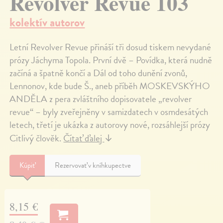
Revolver Revue 103
kolektív autorov
Letní Revolver Revue přináší tři dosud tiskem nevydané
prózy Jáchyma Topola. První dvě – Povídka, která nudně
začíná a špatně končí a Dál od toho dunění zvonů,
Lennonov, kde bude Š., aneb příběh MOSKEVSKÝHO
ANDĚLA z pera zvláštního dopisovatele „revolver
revue“ – byly zveřejněny v samizdatech v osmdesátých
letech, třetí je ukázka z autorovy nové, rozsáhlejší prózy
Citlivý člověk.
Čítať ďalej
↓
Kúpiť
Rezervovať v kníhkupectve
8,15 €