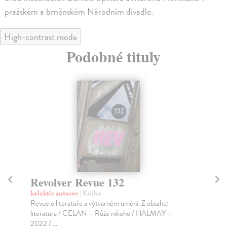
pražském a brněnském Národním divadle.
High-contrast mode
Podobné tituly
Revolver Revue 132
R
kolektív autorov
| Kniha
kol
Revue o literatuře a výtvarném umění. Z obsahu:
Rev
literatura / CELAN – Růže nikoho / HALMAY –
Rev
2022 / ...
Za