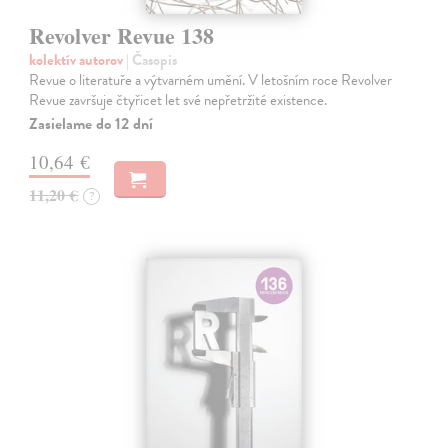
Revolver Revue 138
kolektív autorov
| Časopis
Revue o literatuře a výtvarném umění. V letošním roce Revolver
Revue završuje čtyřicet let své nepřetržité existence.
Zasielame do 12 dní
10,64 €
11,20 €
?