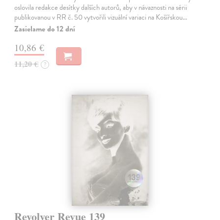
oslovila redakce desítky dalších autorů, aby v návaznosti na sérii
publikovanou v RR č. 50 vytvořili vizuální variaci na Košířskou…
Zasielame do 12 dní
10,86 €
11,20 €
?
Revolver Revue 139