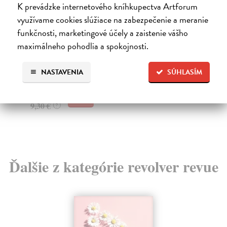
K prevádzke internetového kníhkupectva Artforum
využívame cookies slúžiace na zabezpečenie a meranie
Revolver Revue 129
R
funkčnosti, marketingové účely a zaistenie vášho
kolektív autorov
| Kniha
kol
maximálneho pohodlia a spokojnosti.
Revue o literatuře a výtvarném umění. „Všude jen
Rev
pustina a příboj tisícerý, / nesčetný mořský vír p...
lit
202
Zasielame do 12 dní
NASTAVENIA
SÚHLASÍM
Za
9,02 €
10
9,30 €
?
11
Ďalšie z kategórie revolver revue