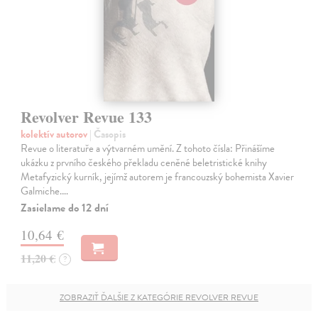
Revolver Revue 133
kolektív autorov
| Časopis
Revue o literatuře a výtvarném umění. Z tohoto čísla: Přinášíme
ukázku z prvního českého překladu ceněné beletristické knihy
Metafyzický kurník, jejímž autorem je francouzský bohemista Xavier
Galmiche.…
Zasielame do 12 dní
10,64 €
11,20 €
?
ZOBRAZIŤ ĎALŠIE Z KATEGÓRIE REVOLVER REVUE