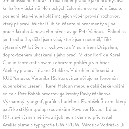
Smíchovského nádraží. Erika Bader pracuje jako průmyslová
knihařka v tiskárně Německých železnic a ve volném čase se
poslední léta věnuje kolážím; jejich výběr provází rozhovor,
který připravil Michal Cihlář. Mentální ornamenty a jiné
práce Jakuba Janovského představuje Petr Vaňous. „Pokud to
jen trochu šlo, dělal jsem věci, které jsem neuměl,“ říká
výtvarník Miloš Šejn v rozhovoru s Vladimírem Drápalem,
doprovázeném ukázkami z jeho prací. Viktor Karlík a Karel
Cudlín tentokrát slovem i obrazem přibližují v rubrice
Ateliéry pracoviště Jana Steklíka. V druhém díle seriálu
KUBYsmus se Veronika Richterová zaměřuje na fenomén
kubánského „sezení“. Karel Haloun mapuje další české knižní
edice a Petr Babák představuje kresby Pavly Malinové.
Významný typograf, grafik a hudebník František Štorm, který
patří ke stálým spolupracovníkům Revolver Revue i Edice
RR, slaví významné životní jubileum: dar mu přichystal i
Ateliér písma a typografie UMPRUM. Miroslav Vodrážka „k