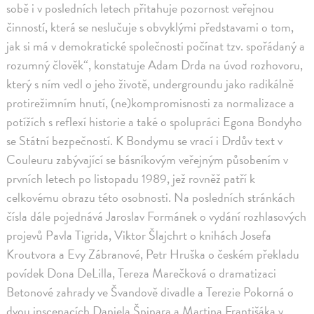
sobě i v posledních letech přitahuje pozornost veřejnou
činností, která se neslučuje s obvyklými představami o tom,
jak si má v demokratické společnosti počínat tzv. spořádaný a
rozumný člověk“, konstatuje Adam Drda na úvod rozhovoru,
který s ním vedl o jeho životě, undergroundu jako radikálně
protirežimním hnutí, (ne)kompromisnosti za normalizace a
potížích s reflexí historie a také o spolupráci Egona Bondyho
se Státní bezpečností. K Bondymu se vrací i Drdův text v
Couleuru zabývající se básníkovým veřejným působením v
prvních letech po listopadu 1989, jež rovněž patří k
celkovému obrazu této osobnosti. Na posledních stránkách
čísla dále pojednává Jaroslav Formánek o vydání rozhlasových
projevů Pavla Tigrida, Viktor Šlajchrt o knihách Josefa
Kroutvora a Evy Zábranové, Petr Hruška o českém překladu
povídek Dona DeLilla, Tereza Marečková o dramatizaci
Betonové zahrady ve Švandově divadle a Terezie Pokorná o
dvou inscenacích Daniela Špinara a Martina Františáka v