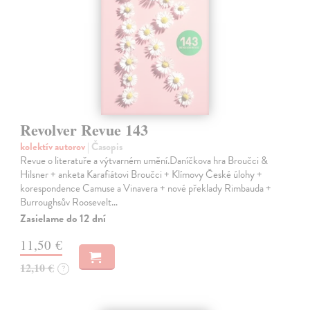
Revolver Revue 143
kolektív autorov
| Časopis
Revue o literatuře a výtvarném umění.Daníčkova hra Broučci &
Hilsner + anketa Karafiátovi Broučci + Klímovy České úlohy +
korespondence Camuse a Vinavera + nové překlady Rimbauda +
Burroughsův Roosevelt…
Zasielame do 12 dní
11,50 €
12,10 €
?