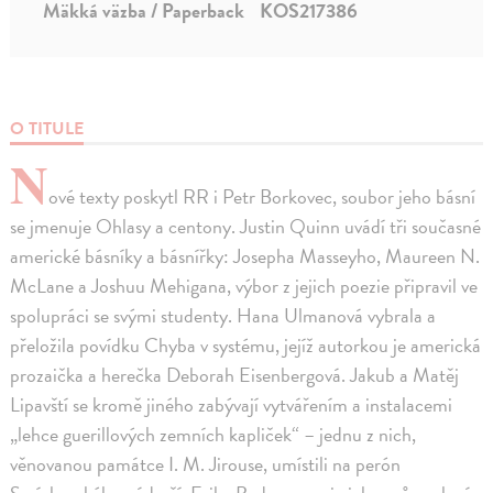
Mäkká väzba / Paperback
KOS217386
O TITULE
N
ové texty poskytl RR i Petr Borkovec, soubor jeho básní
se jmenuje Ohlasy a centony. Justin Quinn uvádí tři současné
americké básníky a básnířky: Josepha Masseyho, Maureen N.
McLane a Joshuu Mehigana, výbor z jejich poezie připravil ve
spolupráci se svými studenty. Hana Ulmanová vybrala a
přeložila povídku Chyba v systému, jejíž autorkou je americká
prozaička a herečka Deborah Eisenbergová. Jakub a Matěj
Lipavští se kromě jiného zabývají vytvářením a instalacemi
„lehce guerillových zemních kapliček“ – jednu z nich,
věnovanou památce I. M. Jirouse, umístili na perón