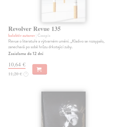
Revolver Revue 135
kolektív autorov
| Časopis
Revue o literatuře a výtvarném umění. „Kladivo se rozsypalo,
zanechavši po sobě hrůzu drkotající zuby.
Zasielame do 12 dní
10,64 €
11,20 €
?