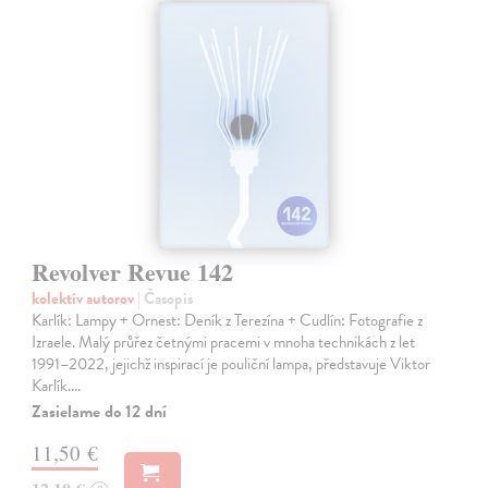
Revolver Revue 142
kolektív autorov
| Časopis
Karlík: Lampy + Ornest: Deník z Terezína + Cudlín: Fotografie z
Izraele. Malý průřez četnými pracemi v mnoha technikách z let
1991–2022, jejichž inspirací je pouliční lampa, představuje Viktor
Karlík.…
Zasielame do 12 dní
11,50 €