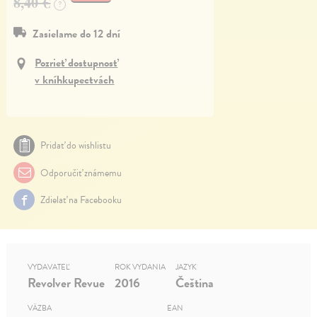
8,40 €
?
Zasielame do 12 dní
Pozrieť dostupnosť
v kníhkupectvách
Pridať do wishlistu
Odporučiť známemu
Zdielať na Facebooku
VYDAVATEĽ
ROK VYDANIA
JAZYK
Revolver Revue
2016
Čeština
VÄZBA
EAN