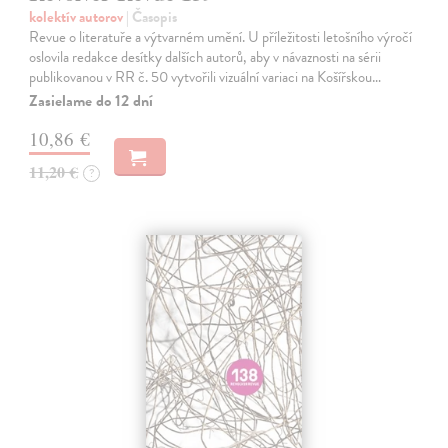
kolektív autorov
| Časopis
Revue o literatuře a výtvarném umění. U příležitosti letošního výročí
oslovila redakce desítky dalších autorů, aby v návaznosti na sérii
publikovanou v RR č. 50 vytvořili vizuální variaci na Košířskou…
Zasielame do 12 dní
10,86 €
11,20 €
?