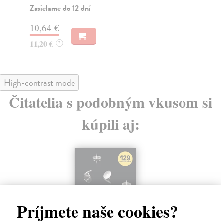
Zasielame do 12 dní
10
10,64 €
11
11,20 €
?
High-contrast mode
Čitatelia s podobným vkusom si
kúpili aj:
Príjmete naše cookies?