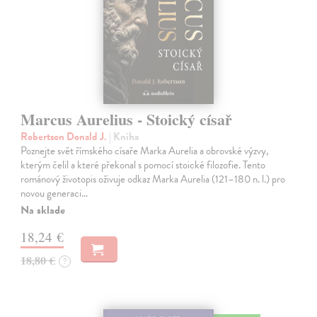
Marcus Aurelius - Stoický císař
Robertson Donald J.
| Kniha
Poznejte svět římského císaře Marka Aurelia a obrovské výzvy,
kterým čelil a které překonal s pomocí stoické filozofie. Tento
románový životopis oživuje odkaz Marka Aurelia (121–180 n. l.) pro
novou generaci…
Na sklade
18,24 €
18,80 €
?