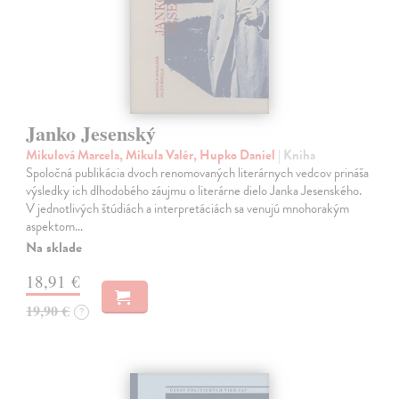
Janko Jesenský
Mikulová Marcela, Mikula Valér, Hupko Daniel
| Kniha
Spoločná publikácia dvoch renomovaných literárnych vedcov prináša
výsledky ich dlhodobého záujmu o literárne dielo Janka Jesenského.
V jednotlivých štúdiách a interpretáciách sa venujú mnohorakým
aspektom…
Na sklade
18,91 €
19,90 €
?