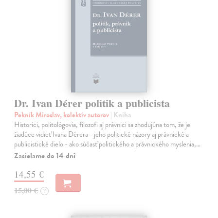
Dr. Ivan Dérer politik a publicista
Pekník Miroslav, kolektív autorov
| Kniha
Historici, politológovia, filozofi aj právnici sa zhodujúna tom, že je
žiadúce vidieť Ivana Dérera - jeho politické názory aj právnické a
publicistické dielo - ako súčasť politického a právnického myslenia,…
Zasielame do 14 dní
14,55 €
15,00 €
?