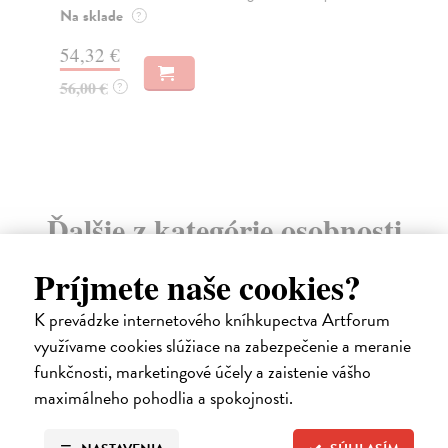
kaž
Na sklade
?
Na
54,32 €
15
56,00 €
?
Ďalšie z kategórie osobnosti
Príjmete naše cookies?
predpredaj
K prevádzke internetového kníhkupectva Artforum
využívame cookies slúžiace na zabezpečenie a meranie
funkčnosti, marketingové účely a zaistenie vášho
maximálneho pohodlia a spokojnosti.