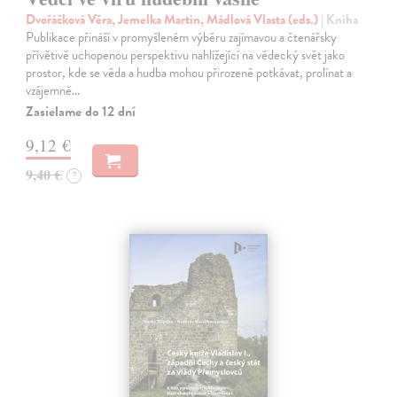
Dvořáčková Věra, Jemelka Martin, Mádlová Vlasta (eds.)
| Kniha
Publikace přináší v promyšleném výběru zajímavou a čtenářsky
přívětivě uchopenou perspektivu nahlížející na vědecký svět jako
prostor, kde se věda a hudba mohou přirozeně potkávat, prolínat a
vzájemně…
Zasielame do 12 dní
9,12 €
9,40 €
?