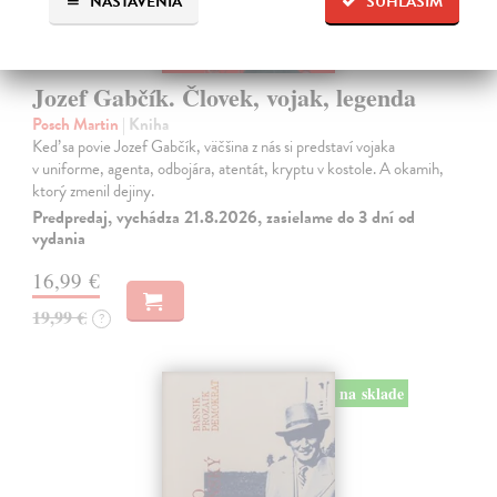
NASTAVENIA
SÚHLASÍM
Jozef Gabčík. Človek, vojak, legenda
Posch Martin
| Kniha
Keď sa povie Jozef Gabčík, väčšina z nás si predstaví vojaka
v uniforme, agenta, odbojára, atentát, kryptu v kostole. A okamih,
ktorý zmenil dejiny.
Predpredaj, vychádza 21.8.2026, zasielame do 3 dní od
vydania
16,99 €
19,99 €
?
na sklade