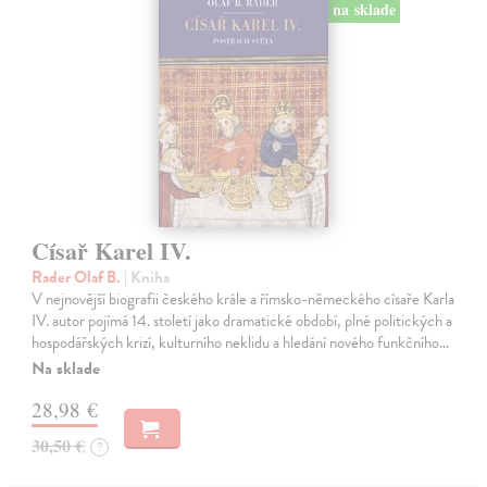
na sklade
Císař Karel IV.
Rader Olaf B.
| Kniha
V nejnovější biografii českého krále a římsko-německého císaře Karla
IV. autor pojímá 14. století jako dramatické období, plné politických a
hospodářských krizí, kulturního neklidu a hledání nového funkčního…
Na sklade
28,98 €
30,50 €
?