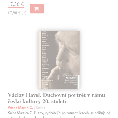
17,36 €
17,90 €
?
Václav Havel. Duchovní portrét v rámu
české kultury 20. století
Putna Martin C.
| Kniha
Kniha Martina C. Putny, vycházející po patnácti letech, se odlišuje od
většiny havlovských publikací – buď oslavných, nebo naopak