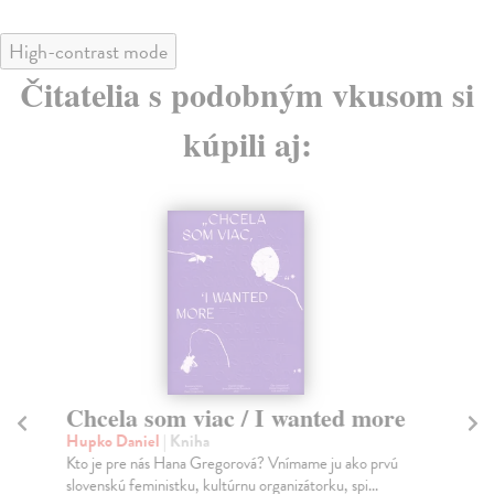
High-contrast mode
Čitatelia s podobným vkusom si
kúpili aj:
Chcela som viac / I wanted more
Mi
Hupko Daniel
| Kniha
Pol
Kto je pre nás Hana Gregorová? Vnímame ju ako prvú
Koľ
slovenskú feministku, kultúrnu organizátorku, spi...
vše