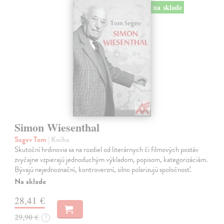
na sklade
Simon Wiesenthal
Segev Tom
| Kniha
Skutoční hrdinovia sa na rozdiel od literárnych či filmových postáv
zvyčajne vzpierajú jednoduchým výkladom, popisom, kategorizáciám.
Bývajú nejednoznační, kontroverzní, silno polarizujú spoločnosť.
Na sklade
28,41 €
29,90 €
?