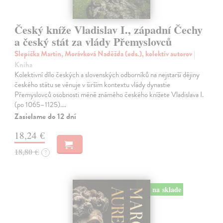
Český kníže Vladislav I., západní Čechy
a český stát za vlády Přemyslovců
Slepička Martin, Morávková Naděžda (eds.), kolektív autorov
|
Kniha
Kolektivní dílo českých a slovenských odborníků na nejstarší dějiny
českého státu se věnuje v širším kontextu vlády dynastie
Přemyslovců osobnosti méně známého českého knížete Vladislava I.
(po 1065–1125).…
Zasielame do 12 dní
18,24 €
18,80 €
?
na sklade