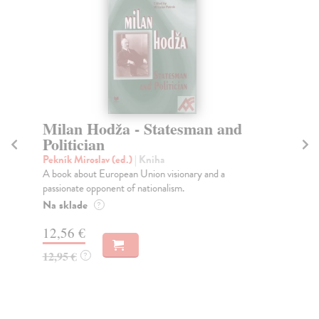
Milan Hodža - Statesman and
Go
Politician
L
Pekník Miroslav (ed.)
| Kniha
Ha
A book about European Union visionary and a
Pův
passionate opponent of nationalism.
ste
Na sklade
Za
?
12,56 €
16
12,95 €
16
?