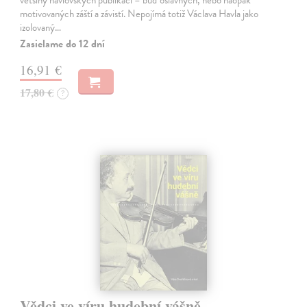
motivovaných záští a závistí. Nepojímá totiž Václava Havla jako
izolovaný…
Zasielame do 12 dní
16,91 €
17,80 €
?
Vědci ve víru hudební vášně