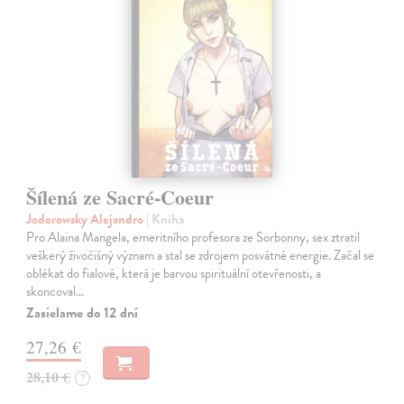
Šílená ze Sacré-Coeur
Jodorowsky Alejandro
| Kniha
Pro Alaina Mangela, emeritního profesora ze Sorbonny, sex ztratil
veškerý živočišný význam a stal se zdrojem posvátné energie. Začal se
oblékat do fialové, která je barvou spirituální otevřenosti, a
skoncoval…
Zasielame do 12 dní
27,26 €
28,10 €
?