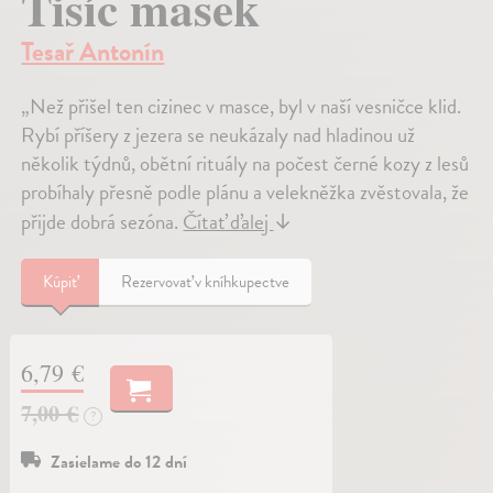
Tisíc masek
Tesař Antonín
„Než přišel ten cizinec v masce, byl v naší vesničce klid.
Rybí příšery z jezera se neukázaly nad hladinou už
několik týdnů, obětní rituály na počest černé kozy z lesů
probíhaly přesně podle plánu a velekněžka zvěstovala, že
přijde dobrá sezóna.
Čítať ďalej
↓
Kúpiť
Rezervovať v kníhkupectve
6,79 €
7,00 €
?
Zasielame do 12 dní