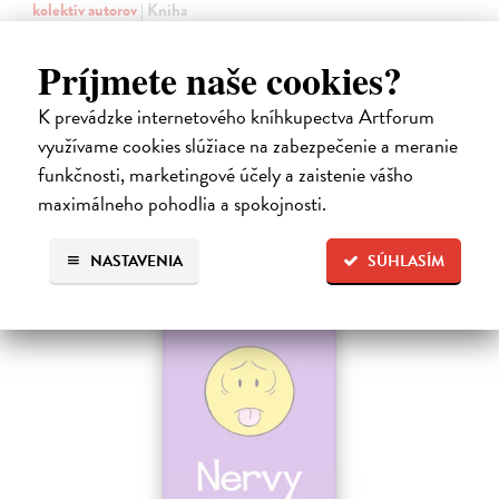
kolektív autorov
| Kniha
Tony Stark - či už ako miliardár a vynálezca, alebo ako oceľový
bojovník Iron Man - má jediný cieľ: Urobiť zo sveta lepšie a
Príjmete naše cookies?
bezpečnejšie miesto. Aby to dosiahol, nebojí sa vydať ani do tých
najnebezpečnejších…
K prevádzke internetového kníhkupectva Artforum
Na sklade
využívame cookies slúžiace na zabezpečenie a meranie
9,45 €
funkčnosti, marketingové účely a zaistenie vášho
maximálneho pohodlia a spokojnosti.
9,95 €
?
NASTAVENIA
SÚHLASÍM
na sklade