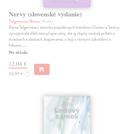
Nervy (slovenské vydanie)
Telgemeier Raina
| Kniha
Raina Telgemeier, autorka populárnych komiksov Úsmev a Sestry,
vyrozprávala ďalší nezvyčajne silný, ale aj vtipný osobný príbeh o
strastiach a slastiach dospievania, o boji s rôznymi úzkosťami a
fóbiami...…
Na sklade
12,04 €
12,95 €
?