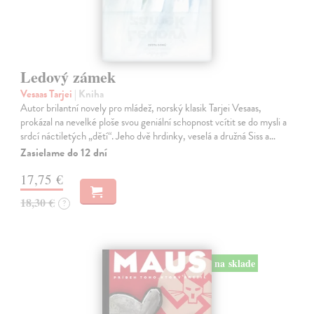
Ledový zámek
Vesaas Tarjei
| Kniha
Autor brilantní novely pro mládež, norský klasik Tarjei Vesaas,
prokázal na nevelké ploše svou geniální schopnost vcítit se do mysli a
srdcí náctiletých „dětí“. Jeho dvě hrdinky, veselá a družná Siss a…
Zasielame do 12 dní
17,75 €
18,30 €
?
na sklade