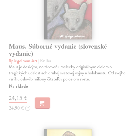
Maus. Súborné vydanie (slovenské
vydanie)
Spiegelman Art
| Kniha
Maus je desivým, no zároveň umelecky originálnym dielom o
tragických udalostiach druhej svetovej vojny a holokaustu. Od svojho
vzniku oslovilo milióny čitateľov po celom svete.
Na sklade
24,15 €
24,90 €
?