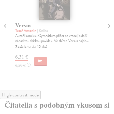
Versus
T
Tesař Antonín
| Kniha
Pol
Autoři komiksu Gymnázium příšer se vracejí s další
V 7
nápaditou sbírkou povídek. Ve sbírce Versus najde...
cen
Zasielame do 12 dní
Za
6,31 €
10
6,50 €
11
?
High-contrast mode
Čitatelia s podobným vkusom si