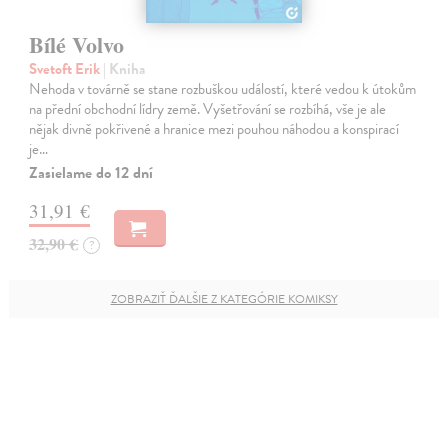
Bílé Volvo
Svetoft Erik
| Kniha
Nehoda v továrně se stane rozbuškou událostí, které vedou k útokům
na přední obchodní lídry země. Vyšetřování se rozbíhá, vše je ale
nějak divně pokřivené a hranice mezi pouhou náhodou a konspirací
je…
Zasielame do 12 dní
31,91 €
32,90 €
?
ZOBRAZIŤ ĎALŠIE Z KATEGÓRIE KOMIKSY