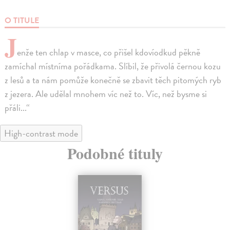
O TITULE
J
enže ten chlap v masce, co přišel kdovíodkud pěkně
zamíchal místníma pořádkama. Slíbil, že přivolá černou kozu
z lesů a ta nám pomůže konečně se zbavit těch pitomých ryb
z jezera. Ale udělal mnohem víc než to. Víc, než bysme si
přáli...“
High-contrast mode
Podobné tituly