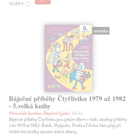
16,20 €
?
novinka
Báječné příběhy Čtyřlístku 1979 až 1982
- 5.velká knihy
Němeček Jaroslav, Štíplová Ljuba
| Kniha
Báječné příběhy Čtyřlístku jsou pátým dílem v řadě, obsahují příběhy
z let 1979 až 1982. Bobík, Myšpulín, Pinďa a Fifinka Vám přejí při
četbě této knížky spoustu dobré zábavy.