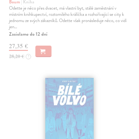
Boum
| Kniha
Odette je něco přes dvacet, má vlastní byt, stálé zaměstnání v
místním knihkupectví, roztomilého králíčka a rozhořívající se city k
jednomu ze svých zákazníků. Odette však pronásleduje něco, co vidí
jen…
Zasielame do 12 dní
27,35 €
28,20 €
?