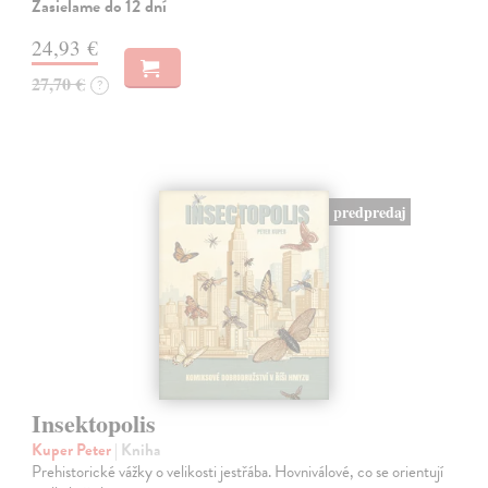
Zasielame do 12 dní
24,93 €
27,70 €
?
predpredaj
Insektopolis
Kuper Peter
| Kniha
Prehistorické vážky o velikosti jestřába. Hovniválové, co se orientují