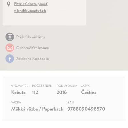
Pozrieť dostupnosť
v kníhkupectvách
Pridať do wishlistu
Odporučiť známemu
Zdielať na Facebooku
VYDAVATEĽ
POČET STRÁN
ROK VYDANIA
JAZYK
Kobuta
112
2016
Čeština
VÄZBA
EAN
Mäkká väzba / Paperback
9788090498570