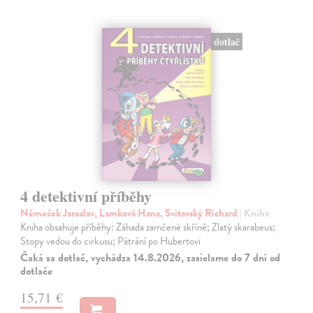
dotlač
4 detektivní příběhy
Němeček Jaroslav, Lamková Hana, Svitavský Richard
| Kniha
Kniha obsahuje příběhy: Záhada zamčené skříně; Zlatý skarabeus;
Stopy vedou do cirkusu; Pátrání po Hubertovi
Čaká sa dotlač, vychádza 14.8.2026, zasielame do 7 dní od
dotlače
15,71 €