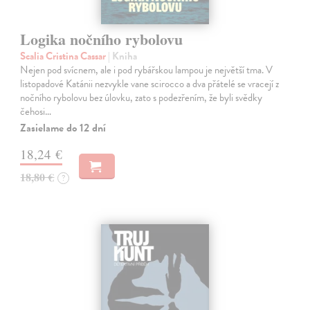
Logika nočního rybolovu
Scalia Cristina Cassar
| Kniha
Nejen pod svícnem, ale i pod rybářskou lampou je největší tma. V
listopadové Katánii nezvykle vane scirocco a dva přátelé se vracejí z
nočního rybolovu bez úlovku, zato s podezřením, že byli svědky
čehosi…
Zasielame do 12 dní
18,24 €
18,80 €
?