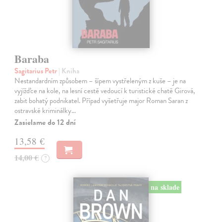
Baraba
Sagitarius Petr
| Kniha
Nestandardním způsobem – šípem vystřeleným z kuše – je na
vyjížďce na kole, na lesní cestě vedoucí k turistické chatě Girová,
zabit bohatý podnikatel. Případ vyšetřuje major Roman Saran z
ostravské kriminálky…
Zasielame do 12 dní
13,58 €
14,00 €
?
na sklade