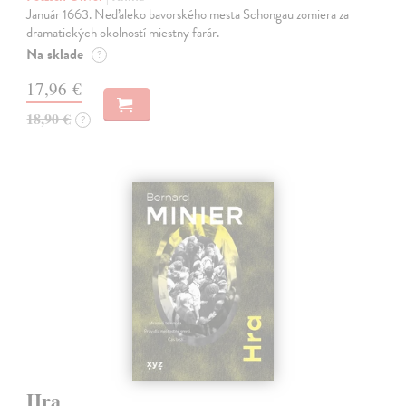
Január 1663. Neďaleko bavorského mesta Schongau zomiera za
dramatických okolností miestny farár.
Na sklade
?
17,96 €
18,90 €
?
Hra