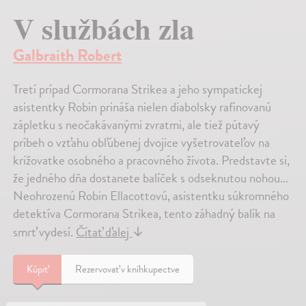
V službách zla
Galbraith Robert
Tretí prípad Cormorana Strikea a jeho sympatickej
asistentky Robin prináša nielen diabolsky rafinovanú
zápletku s neočakávanými zvratmi, ale tiež pútavý
príbeh o vzťahu obľúbenej dvojice vyšetrovateľov na
križovatke osobného a pracovného života. Predstavte si,
že jedného dňa dostanete balíček s odseknutou nohou...
Neohrozenú Robin Ellacottovú, asistentku súkromného
detektíva Cormorana Strikea, tento záhadný balík na
smrť vydesí.
Čítať ďalej
↓
Kúpiť
Rezervovať v kníhkupectve