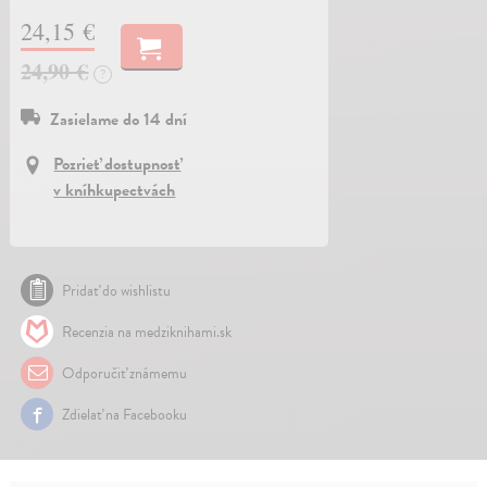
24,15 €
24,90 €
?
Zasielame do 14 dní
Pozrieť dostupnosť
v kníhkupectvách
Pridať do wishlistu
Recenzia na medziknihami.sk
Odporučiť známemu
Zdielať na Facebooku