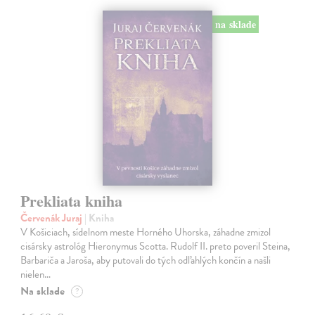
na sklade
Prekliata kniha
Červenák Juraj
| Kniha
V Košiciach, sídelnom meste Horného Uhorska, záhadne zmizol
cisársky astrológ Hieronymus Scotta. Rudolf II. preto poveril Steina,
Barbariča a Jaroša, aby putovali do tých odľahlých končín a našli
nielen…
Na sklade
?