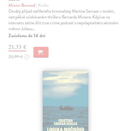
Minier Bernard
| Kniha
Devátý případ ostříleného kriminalisty Martina Servaze v novém,
netrpělivě očekávaném thrilleru Bernarda Miniera. Když se na
internetu začne šířit true crime podcast o nepolapitelném sériovém
vrahovi Julianu…
Zasielame do 14 dní
21,33 €
21,99 €
?