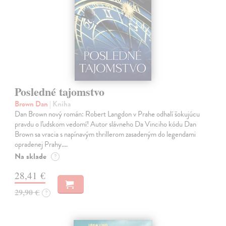
Posledné tajomstvo
Brown Dan
| Kniha
Dan Brown nový román: Robert Langdon v Prahe odhalí šokujúcu
pravdu o ľudskom vedomí! Autor slávneho Da Vinciho kódu Dan
Brown sa vracia s napínavým thrillerom zasadeným do legendami
opradenej Prahy.…
Na sklade
?
28,41 €
29,90 €
?