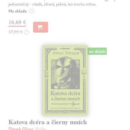
jednoznačný - mladá, zdravá, pekná, len trochu mŕtva.
Na sklade
?
16,69 €
17,95 €
?
na sklade
Katova dcéra a čierny mních
Pötzsch Oliver
| Kniha