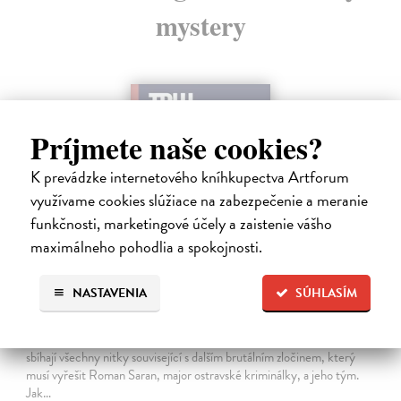
mystery
Príjmete naše cookies?
K prevádzke internetového kníhkupectva Artforum
využívame cookies slúžiace na zabezpečenie a meranie
funkčnosti, marketingové účely a zaistenie vášho
maximálneho pohodlia a spokojnosti.
NASTAVENIA
SÚHLASÍM
Tramwaj na Sachsenberg
Sagitarius Petr
| Kniha
Tramwaj Cafe je kavárna v polském Těšíně a zároveň místo, kde se
sbíhají všechny nitky související s dalším brutálním zločinem, který
musí vyřešit Roman Saran, major ostravské kriminálky, a jeho tým.
Jak…