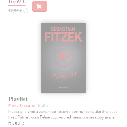
16,69 €
17,95 €
?
Playlist
Fitzek Sebastian
| Kniha
Hudba je jej život a zoznam pätnástich piesní rozhodne, ako dlho bude
trvať. Pätnásťročná Feline Jogowá pred mesiacom bez stopy zmizla.
Do 5 dní