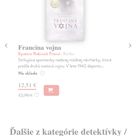
Francina vojna
Epstein Rabinek Franci
| Kniha
M
Strhujúce spomienky nadanej módnej návrhárky, ktorá
Ma
prežila druhú svetovú vojnu. V lete 1942 deporto...
Dru
Na sklade
?
pro
12,51 €
12,90 €
?
4,
Ďalšie z kategórie detektívky /