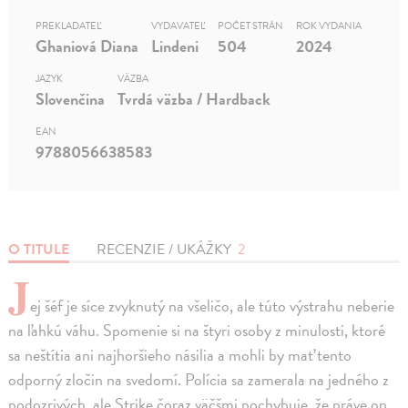
PREKLADATEĽ
VYDAVATEĽ
POČET STRÁN
ROK VYDANIA
Ghaniová Diana
Lindeni
504
2024
JAZYK
VÄZBA
Slovenčina
Tvrdá väzba / Hardback
EAN
9788056638583
O TITULE
RECENZIE / UKÁŽKY
2
J
ej šéf je síce zvyknutý na všeličo, ale túto výstrahu neberie
na ľahkú váhu. Spomenie si na štyri osoby z minulosti, ktoré
sa neštítia ani najhoršieho násilia a mohli by mať tento
odporný zločin na svedomí. Polícia sa zamerala na jedného z
podozrivých, ale Strike čoraz väčšmi pochybuje, že práve on