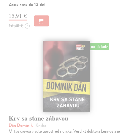
Zasielame do 12 dní
15,91 €
16,40 €
?
na sklade
Krv sa stane zábavou
Dán Dominik
| Kniha
Mŕtve dievča v aute uprostred sídliska. Verdikt doktora Lengyela je