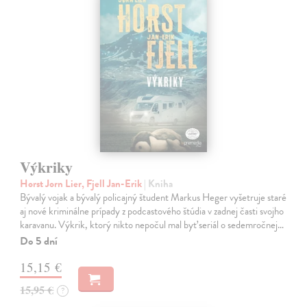
Výkriky
Horst Jorn Lier, Fjell Jan-Erik
| Kniha
Bývalý vojak a bývalý policajný študent Markus Heger vyšetruje staré
aj nové kriminálne prípady z podcastového štúdia v zadnej časti svojho
karavanu. Výkrik, ktorý nikto nepočul mal byť seriál o sedemročnej…
Do 5 dní
15,15 €
15,95 €
?