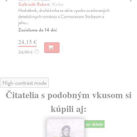
Galbraith Robert
| Kniha
Ga
Hodvábnik, druhá kniha zo série vysoko oceňovaných
Kni
detektívnych románov s Cormoranom Strikeom a
rom
jeho...
napí
Zasielame do 14 dní
Za
24,15 €
24
24,90 €
24
?
High-contrast mode
Čitatelia s podobným vkusom si
kúpili aj:
na sklade