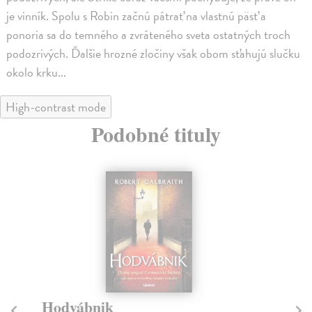
je vinník. Spolu s Robin začnú pátrať na vlastnú päsť a
ponoria sa do temného a zvráteného sveta ostatných troch
podozrivých. Ďalšie hrozné zločiny však obom sťahujú slučku
okolo krku...
High-contrast mode
Podobné tituly
Hodvábnik
V