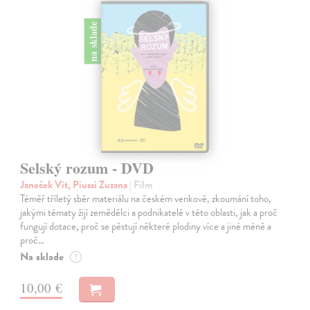
na sklade
Selský rozum - DVD
Janeček Vít, Piussi Zuzana
| Film
Téměř tříletý sběr materiálu na českém venkově, zkoumání toho,
jakými tématy žijí zemědělci a podnikatelé v této oblasti, jak a proč
fungují dotace, proč se pěstují některé plodiny více a jiné méně a
proč…
Na sklade
?
10,00 €