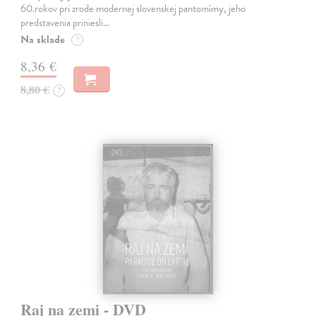
60.rokov pri zrode modernej slovenskej pantomímy, jeho
predstavenia priniesli…
Na sklade
?
8,36 €
8,80 €
?
Raj na zemi - DVD