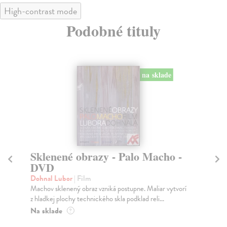
High-contrast mode
Podobné tituly
na sklade
Sklenené obrazy - Palo Macho -
Pr
DVD
kol
Cyk
Dohnal Lubor
| Film
žie
Machov sklenený obraz vzniká postupne. Maliar vytvorí
z hladkej plochy technického skla podklad reli...
Na
Na sklade
?
11