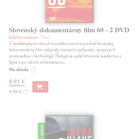
Slovenský dokumentárny film 60 - 2 DVD
kolektív autorov
| Film
V šesťdesiatych rokoch minulého storočia prežíval slovenský
dokumentárny film nebývalý rozmach myšlienok, výrazových
prostriedkov i technológií. Podujal sa vydať otvorené svedectvo o
dobe a po rokoch schematizmu…
Na sklade
?
8,91 €
9,90 €
?
na sklade