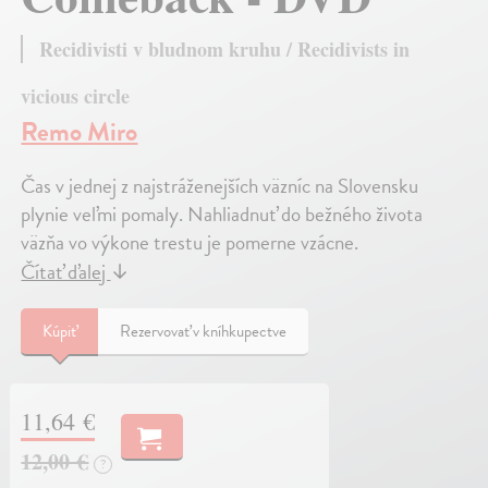
Recidivisti v bludnom kruhu / Recidivists in
vicious circle
Remo Miro
Čas v jednej z najstráženejších väzníc na Slovensku
plynie veľmi pomaly. Nahliadnuť do bežného života
väzňa vo výkone trestu je pomerne vzácne.
Čítať ďalej
↓
Kúpiť
Rezervovať v kníhkupectve
11,64 €
12,00 €
?