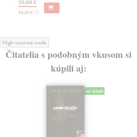
10,69 €
12
11,25 €
?
High-contrast mode
Čitatelia s podobným vkusom si
kúpili aj:
na sklade