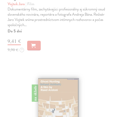
Vojtek Jaro
| Film
Dokumentárny film, zachytávajúci profesionálny aj súkromný osud
slovenského novinára, reportéra a fotografa Andreja Bána. Režisér
Jaro Vojtek sníma prostredníctvom intímnych rozhovorov a počas
spoločných…
Do 5 dní
9,41 €
9,90 €
?
na sklade