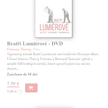
Bratři Lumiérové - DVD
Frémaux Thierry
| Film
Výjimečný snímek Bratři Lumiérové není tradičním filmovým dílem.
Filmoví historici Thierry Frémaux a Bertrand Tavernier vybrali a
seřadili 108 krátkých snímků, které vytvořili před více než sto
dvaceti…
Zasielame do 14 dní
7,59 €
7,99 €
?