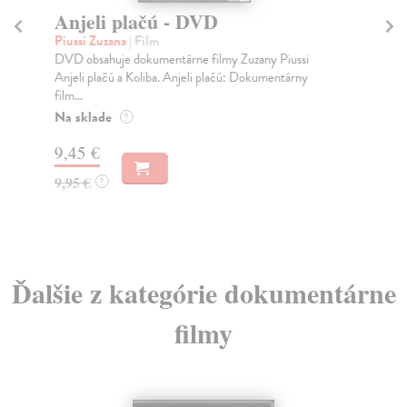
Anjeli plačú - DVD
A
Piussi Zuzana
| Film
Če
DVD obsahuje dokumentárne filmy Zuzany Piussi
Sil
Anjeli plačú a Koliba. Anjeli plačú: Dokumentárny
rím
film...
cha
Na sklade
Na
?
9,45 €
8,
9,95 €
8,
?
Ďalšie z kategórie dokumentárne
filmy