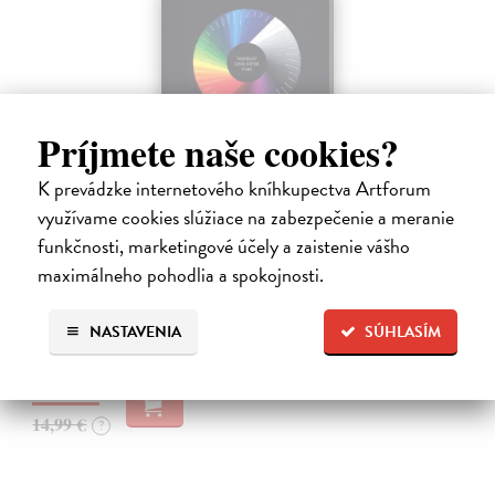
Príjmete naše cookies?
K prevádzke internetového kníhkupectva Artforum
využívame cookies slúžiace na zabezpečenie a meranie
Příběh filmu: Odysea - 4 DVD
funkčnosti, marketingové účely a zaistenie vášho
maximálneho pohodlia a spokojnosti.
Cousins Mark
| Film
6 rokov natáčania, 4 kontinenty, 11 desaťročí a tisíce filmov.
Výpravný príbeh o vývoji filmu.
NASTAVENIA
SÚHLASÍM
Zasielame do 14 dní
14,24 €
14,99 €
?