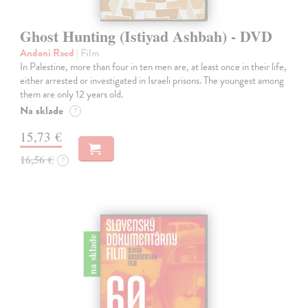
Ghost Hunting (Istiyad Ashbah) - DVD
Andoni Raed
| Film
In Palestine, more than four in ten men are, at least once in their life,
either arrested or investigated in Israeli prisons. The youngest among
them are only 12 years old.
Na sklade
?
15,73 €
16,56 €
?
na sklade