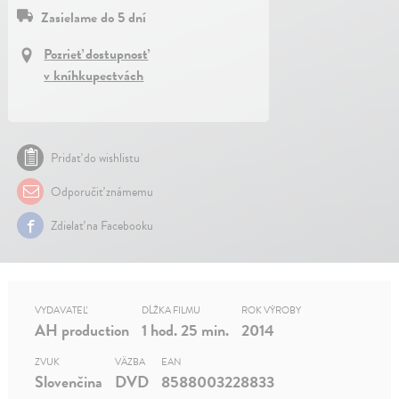
Zasielame do 5 dní
Pozrieť dostupnosť
v kníhkupectvách
Pridať do wishlistu
Odporučiť známemu
Zdielať na Facebooku
VYDAVATEĽ
DĹŽKA FILMU
ROK VÝROBY
AH production
1 hod. 25 min.
2014
ZVUK
VÄZBA
EAN
Slovenčina
DVD
8588003228833