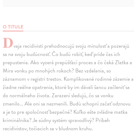
O TITULE
D
vaja recidivisti prehodnocujú svoju minulosť a pozerajú
sa na svoju budúcnosť. Čo budú robiť, keď príde čas ich
prepustenia. Ako vyzerá prepúšťací proces a čo čaká Zlatka a
Mira vonku po mnohých rokoch? Bez vzdelania, so
záznamom v registri trestov. Komplikované rodinné zázemie a
žiadne reálne opatrenia, ktoré by im dávali šancu začleniť sa
do normálneho života. Zarazení sledujú, čo sa vonku
zmenilo... Ale oni sa nezmenili. Budú schopní začať odznovu
a je to pre spoločnosť bezpečné? Koľko ešte zvládne matka
kriminálnika? Je súdny systém spravodlivý? Príbeh
recidivistov, točiacich sa v bludnom kruhu.