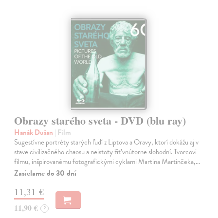
Obrazy starého sveta - DVD (blu ray)
Hanák Dušan
| Film
Sugestívne portréty starých ľudí z Liptova a Oravy, ktorí dokážu aj v
stave civilizačného chaosu a neistoty žiť vnútorne slobodní. Tvorcovi
filmu, inšpirovanému fotografickými cyklami Martina Martinčeka,…
Zasielame do 30 dní
11,31 €
11,90 €
?