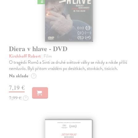
Diera v hlave - DVD
Kirchhoff Robert
| Film
O tragédii Romů a Sinti za druhé světové války se nikdy a nikde příliš
nemluvilo. Byli přitom vražděni po desítkách, stovkách, tisících.
Na sklade
?
7,19 €
7,99 €
?