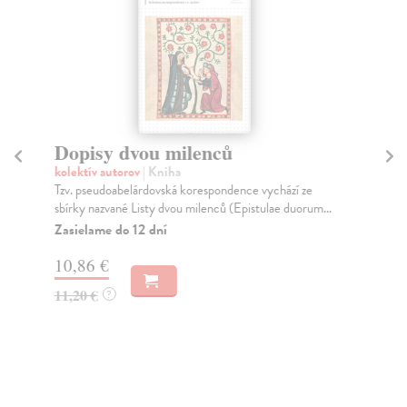
Dopisy dvou milenců
B
kolektív autorov
| Kniha
Kr
Tzv. pseudoabelárdovská korespondence vychází ze
Zvl
sbírky nazvané Listy dvou milenců (Epistulae duorum...
uče
Zasielame do 12 dní
Do
10,86 €
4,
11,20 €
4,
?