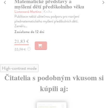
Matematické představy a
Di
myšlení dětí předškolního věku
z
Lietavcová Martina
| Kniha
Ka
Publikace nabízí užitečnou podporu pro rozvíjení
Cíl
předmatematického myšlení předškolních dětí.
vzd
Zaměřu...
Za
Zasielame do 12 dní
17
21,83 €
17
22,50 €
?
High-contrast mode
Čitatelia s podobným vkusom si
kúpili aj: