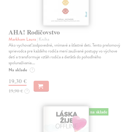
AHA! Rodičovstvo
Markham Laura
| Kniha
Ako vychovať zodpovedné, vnímavé a šťastné deti. Tento prelomový
sprievodca pre každého rodiča mení zaužívané postupy vo výchove
detí a transformuje vzťah rodiča a dieťaťa do pohodlného
spolunažívania.…
Na sklade
?
19,30 €
19,90 €
?
na sklade