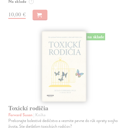
Na sklade
?
10,00 €
na sklade
Toxickí rodičia
Forward Susan
| Kniha
Prekonajte bolestivé dedičstvo a vezmite pevne do rúk opraty svojho
života. Ste dieťaťom toxických rodičov?