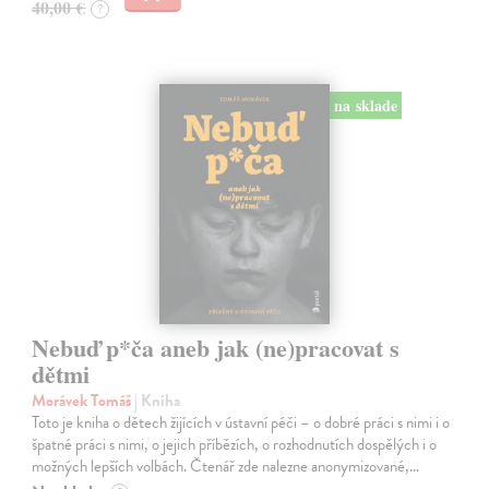
40,00 €
?
na sklade
Nebuď p*ča aneb jak (ne)pracovat s
dětmi
Morávek Tomáš
| Kniha
Toto je kniha o dětech žijících v ústavní péči – o dobré práci s nimi i o
špatné práci s nimi, o jejich příbězích, o rozhodnutích dospělých i o
možných lepších volbách. Čtenář zde nalezne anonymizované,…