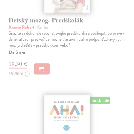
Detský mozog. Predškolák
Krause Robert
| Kniha
Snažíte sa dokonale spoznať svojho predškoláka a pochopiť, čo práve v
danej situácii prežíva? Je možné vlastným úsilím podporiť zdravý vývin
mozgu dieťaťa v predškolskom veku?
Do 5 dní
19,30 €
19,90 €
?
na sklade