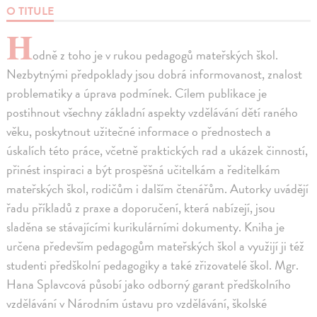
O TITULE
H
odně z toho je v rukou pedagogů mateřských škol.
Nezbytnými předpoklady jsou dobrá informovanost, znalost
problematiky a úprava podmínek. Cílem publikace je
postihnout všechny základní aspekty vzdělávání dětí raného
věku, poskytnout užitečné informace o přednostech a
úskalích této práce, včetně praktických rad a ukázek činností,
přinést inspiraci a být prospěšná učitelkám a ředitelkám
mateřských škol, rodičům i dalším čtenářům. Autorky uvádějí
řadu příkladů z praxe a doporučení, která nabízejí, jsou
sladěna se stávajícími kurikulárními dokumenty. Kniha je
určena především pedagogům mateřských škol a využijí ji též
studenti předškolní pedagogiky a také zřizovatelé škol. Mgr.
Hana Splavcová působí jako odborný garant předškolního
vzdělávání v Národním ústavu pro vzdělávání, školské