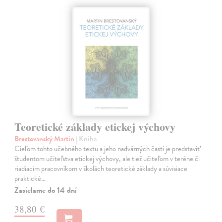
Teoretické základy etickej výchovy
Brestovanský Martin
| Kniha
Cieľom tohto učebného textu a jeho nadväzných častí je predstaviť
študentom učiteľstva etickej výchovy, ale tiež učiteľom v teréne či
riadiacim pracovníkom v školách teoretické základy a súvisiace
praktické…
Zasielame do 14 dní
38,80 €