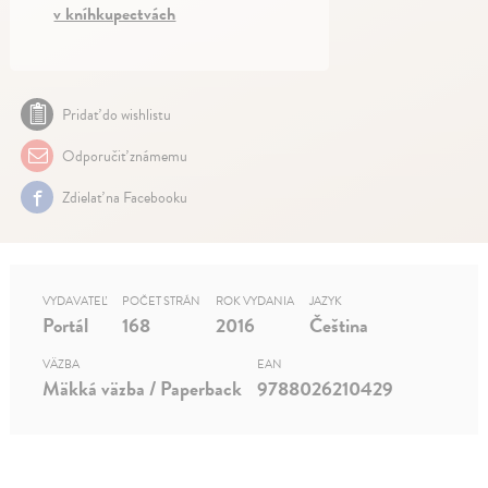
v kníhkupectvách
Pridať do wishlistu
Odporučiť známemu
Zdielať na Facebooku
VYDAVATEĽ
POČET STRÁN
ROK VYDANIA
JAZYK
Portál
168
2016
Čeština
VÄZBA
EAN
Mäkká väzba / Paperback
9788026210429