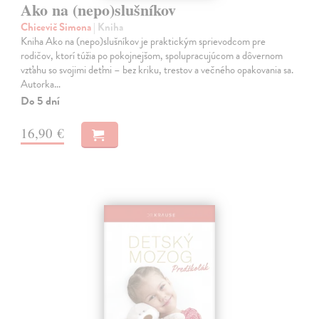
Ako na (nepo)slušníkov
Chicevič Simona
| Kniha
Kniha Ako na (nepo)slušníkov je praktickým sprievodcom pre
rodičov, ktorí túžia po pokojnejšom, spolupracujúcom a dôvernom
vzťahu so svojimi deťmi – bez kriku, trestov a večného opakovania sa.
Autorka…
Do 5 dní
16,90 €