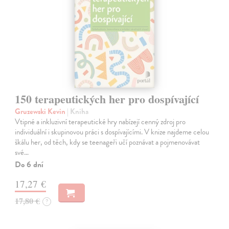
150 terapeutických her pro dospívající
Gruzewski Kevin
| Kniha
Vtipné a inkluzivní terapeutické hry nabízejí cenný zdroj pro
individuální i skupinovou práci s dospívajícími. V knize najdeme celou
škálu her, od těch, kdy se teenageři učí poznávat a pojmenovávat
své…
Do 6 dní
17,27 €
17,80 €
?