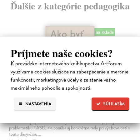
Ďalšie z kategórie pedagogika
na sklade
Príjmete naše cookies?
K prevádzke internetového kníhkupectva Artforum
využívame cookies slúžiace na zabezpečenie a meranie
funkčnosti, marketingové účely a zaistenie vášho
maximálneho pohodlia a spokojnosti.
Ako byť rodičom dieťaťa s FASD
NASTAVENIA
SÚHLASÍM
Brown Julia, Mather Mary
| Kniha
Jedna z mála kníh o poruchách fetálneho alkoholového spektra v
slovenskom jazyku. Kniha nielen jasne a zrozumiteľne popisuje
problematiku FASD, ale ponúka aj konkrétne rady pri výchove detí s
touto diagnózou.…