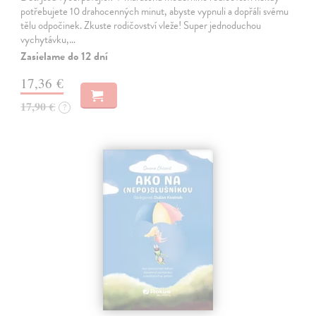
potřebujete 10 drahocenných minut, abyste vypnuli a dopřáli svému
tělu odpočinek. Zkuste rodičovství vleže! Super jednoduchou
vychytávku,…
Zasielame do 12 dní
17,36 €
17,90 €
?