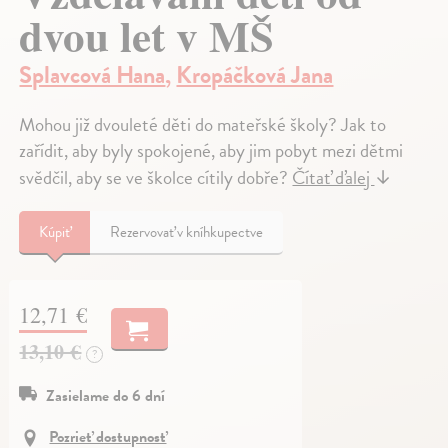
dvou let v MŠ
Splavcová Hana
,
Kropáčková Jana
Mohou již dvouleté děti do mateřské školy? Jak to
zařídit, aby byly spokojené, aby jim pobyt mezi dětmi
svědčil, aby se ve školce cítily dobře?
Čítať ďalej
↓
Kúpiť
Rezervovať v kníhkupectve
12,71 €
13,10 €
?
Zasielame do 6 dní
Pozrieť dostupnosť