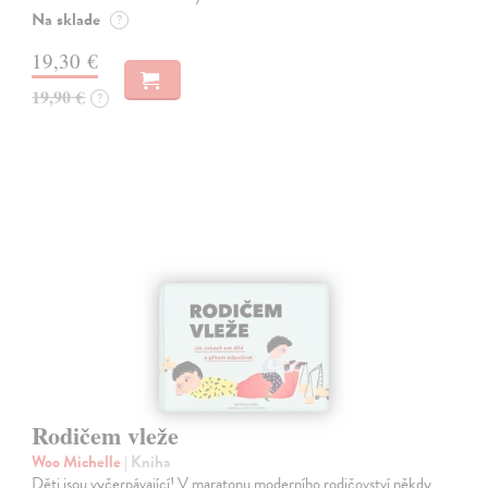
Na sklade
?
19,30 €
19,90 €
?
Rodičem vleže
Woo Michelle
| Kniha
Děti jsou vyčerpávající! V maratonu moderního rodičovství někdy