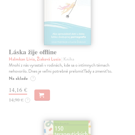
Láska žije offline
Halmkan Lívia, Žiaková Lucia
| Kniha
Mnohí z nás vyrastali v rodinách, kde sa o intímnych témach
nehovorilo. Dnes je veľmi potrebné prelomiť ľady a zmeniť to.
Na sklade
?
14,16 €
14,90 €
?