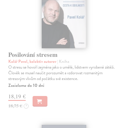
Posilování stresem
Kolář Pavel, kolektív autorov
| Kniha
O stresu se hovoří zejména jako o umělé, lidstvem vyrobené zátěži.
Člověk se musel naučit porozumět a vzdorovat rozmanitým
stresovým vlivům od počátku své existence.
Zasielame do 10 dní
18,19 €
18,75 €
?