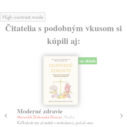
High-contrast mode
Čitatelia s podobným vkusom si
kúpili aj:
na sklade
Moderné zdravie
Tv
Moravčík Debrecká Denisa
| Kniha
Liz
Koľkokrát ste už sedeli v ambulancii, počuli vetu
Ak 