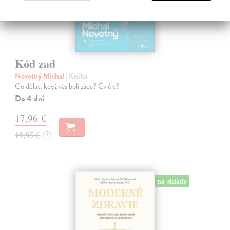
Kód zad
Novotný Michal
| Kniha
Co dělat, když vás bolí záda? Cvičit?
Do 4 dní
17,96 €
19,95 €
?
na sklade