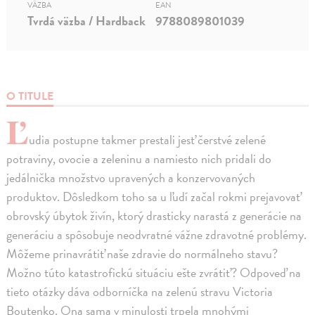
VÄZBA
EAN
Tvrdá väzba / Hardback
9788089801039
O TITULE
Ľ
udia postupne takmer prestali jesť čerstvé zelené
potraviny, ovocie a zeleninu a namiesto nich pridali do
jedálnička množstvo upravených a konzervovaných
produktov. Dôsledkom toho sa u ľudí začal rokmi prejavovať
obrovský úbytok živín, ktorý drasticky narastá z generácie na
generáciu a spôsobuje neodvratné vážne zdravotné problémy.
Môžeme prinavrátiť naše zdravie do normálneho stavu?
Možno túto katastrofickú situáciu ešte zvrátiť? Odpoveď na
tieto otázky dáva odborníčka na zelenú stravu Victoria
Boutenko. Ona sama v minulosti trpela mnohými