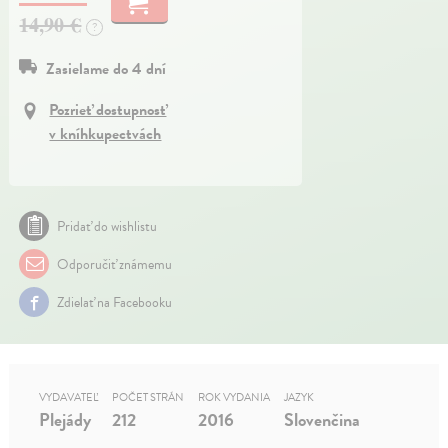
14,90 €
?
Zasielame do 4 dní
Pozrieť dostupnosť
v kníhkupectvách
Pridať do wishlistu
Odporučiť známemu
Zdielať na Facebooku
VYDAVATEĽ
POČET STRÁN
ROK VYDANIA
JAZYK
Plejády
212
2016
Slovenčina