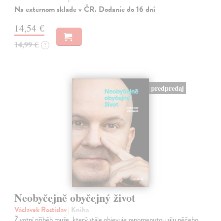
Na externom sklade v ČR. Dodanie do 16 dní
14,54 €
14,99 €
?
predpredaj
Neobyčejně obyčejný život
Václavek Rostislav
| Kniha
Životní příběh muže, který stále objevuje zapomenutou sílu něčeho