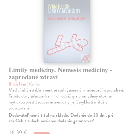
Limity medicíny. Nemesis medicíny -
zaprodané zdraví
Illich Ivan
| Kniha
Medicínský establishment se stal významným nebezpečím pro zdraví.
Těmito slovy zahajuje Ivan Illich odvážný a promyšlený útok na
mytickou prestiž současné medicíny, jejíž zvyklosti a rituály
provozované…
Dodávateľ nemá titul na sklade. Dodanie do 30 dní, pri
starších tituloch nevieme dodanie garantovať.
16,39 €