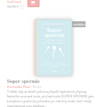
16,90 €
?
novinka
Super spermie
Humaidan Peter
| Kniha
V době, kdy se téměř polovina případů neplodnosti připisuje
faktorům na straně muže, přichází kniha SUPER SPERMIE jako
komplexní a praktický průvodce pro všechny muže, kteří chtějí
maximalizovat svou plodnost…