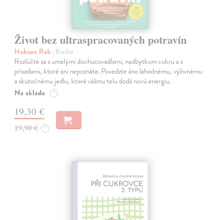
Život bez ultraspracovaných potravín
Hobson Rob
| Kniha
Rozlúčte sa s umelými dochucovadlami, nadbytkom cukru a s
prísadami, ktoré ani nepoznáte. Povedzte áno lahodnému, výživnému
a skutočnému jedlu, ktoré vášmu telu dodá novú energiu.
Na sklade
?
19,30 €
19,90 €
?