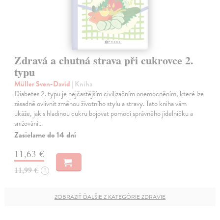
Zdravá a chutná strava při cukrovce 2.
typu
Müller Sven-David
| Kniha
Diabetes 2. typu je nejčastějším civilizačním onemocněním, které lze
zásadně ovlivnit změnou životního stylu a stravy. Tato kniha vám
ukáže, jak s hladinou cukru bojovat pomocí správného jídelníčku a
snižování…
Zasielame do 14 dní
11,63 €
11,99 €
?
ZOBRAZIŤ ĎALŠIE Z KATEGÓRIE ZDRAVIE