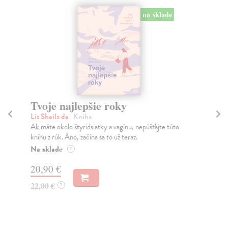
na sklade
Tvoje najlepšie roky
M
Liz Sheila de
| Kniha
Mo
Ak máte okolo štyridsiatky a vagínu, nepúšťajte túto
Koľ
knihu z rúk. Áno, začína sa to už teraz.
„Vš
Na sklade
Na
?
20,90 €
23
22,00 €
24
?