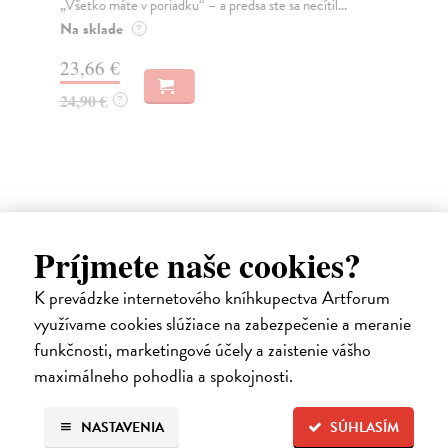
„Všetko máte v poriadku“ – a predsa ste sa necítil...
kni
Na sklade
Na
?
23,66 €
20
24,90 €
22
?
Príjmete naše cookies?
Ďalšie z kategórie zdravie
K prevádzke internetového kníhkupectva Artforum
využívame cookies slúžiace na zabezpečenie a meranie
funkčnosti, marketingové účely a zaistenie vášho
maximálneho pohodlia a spokojnosti.
novinka
NASTAVENIA
SÚHLASÍM