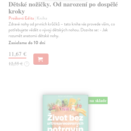
Dětské nožičky. Od narození po dospělé
kroky
Prošková Edita
| Kniha
Zdravé nohy od prvních krůčků – tato kniha vás provede vším, co
potřebujete vědět o vývoji dětských nohou. Dozvíte se: - Jak
rozumět anatomii dětské nohy.
Zasielame do 10 dní
11,67 €
12,55 €
?
na sklade