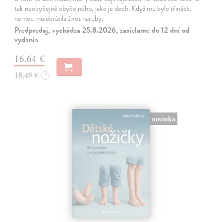
tak neobyčejně obyčejného, jako je dech. Když mu bylo třináct,
nemoc mu obrátila život naruby.
Predpredaj, vychádza 25.8.2026, zasielame do 12 dní od
vydania
16,64 €
18,49 €
?
novinka