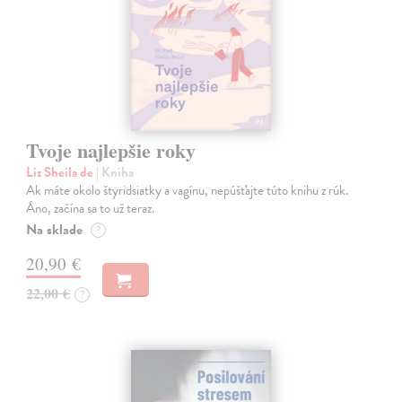
Tvoje najlepšie roky
Liz Sheila de
| Kniha
Ak máte okolo štyridsiatky a vagínu, nepúšťajte túto knihu z rúk.
Áno, začína sa to už teraz.
Na sklade
?
20,90 €
22,00 €
?