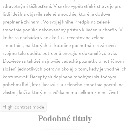
zdravotnými ťažkosťami. V snahe vypátrať aká strava je pre
ľudí ideálna objavila zelené smoothie, ktoré je doslova
preplnené živinami. Vo svojej knihe Predpis na zelené
smoothie ponúka nekonvenčný prístup k liečeniu chorôb. V
knihe sa nachádza viac ako 150 receptov na zelené
smoothies, na ktorých si skutočne pochutnáte a zároveň
svojmu telu dodáte potrebnú energiu a dokonalé zdravie.
Dozviete sa taktiež najnovšie vedecké poznatky o nutričnom
zložení jednotlivých potravín ako aj o tom, kedy je vhodné ich
konzumovať. Recepty sú doplnené mnohými skutočnými
príbehmi ľudí, ktorí liečivú silu zeleného smoothie pocítili na
vlastnej koži a ktorým sa vďaka nemu celkom zmenil život.
High-contrast mode
Podobné tituly