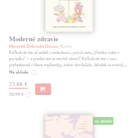
Moderné zdravie
Moravčík Debrecká Denisa
| Kniha
Koľkokrát ste už sedeli v ambulancii, počuli vetu „Všetko máte v
poriadku“ – a predsa ste sa necítili zdraví? Koľkokrát ste v noci
prehadzovali v hlave myšlienky, srdce vám búšilo, žalúdok sa zvieral,…
Na sklade
?
23,66 €
24,90 €
?
na sklade