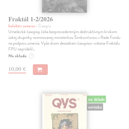
Fraktál 1-2/2026
kolektív autorov
| Časopis
Umelecké časopisy čelia bezprecedentným deštruktívnym krokom
úzkej skupinky nominovanej ministerkou Šimkovičovou v Rade Fondu
na podporu umenia. Vyše dvom desiatkam časopisov vrátane Fraktálu
FPU nepridelil…
Na sklade
?
10,00 €
na sklade
novinka