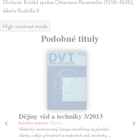
Divišová: Krátká zpráva Ottaviana Roveretiho (1556–1626),
lékaře Rudolfa II
High-contrast mode
Podobné tituly
Dějiny věd a techniky 3/2013
Dě
kolektív autorov
| Kniha
kol
Vědecký recenzovaný časopis zaměřený na původní
Věd
články z dějin přírodních a exaktních věd, techniky ...
člá