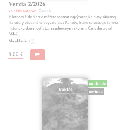
Verzia 2/2026
kolektív autorov
| Časopis
V letnom čísle Verzie môžete spoznať najvýraznejšie hlasy súčasnej
literatúry pôvodného obyvateľstva Kanady, ktoré spracúvajú temnú
historickú skúsenosť s tzv. rezidenčnými školami. Číslo ilustroval
Miloš…
Na sklade
?
8,00 €
na sklade
novinka