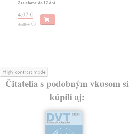
Zasielame do 12 dní
Za
4,07 €
4,
4,20 €
4,
?
High-contrast mode
Čitatelia s podobným vkusom si
kúpili aj: