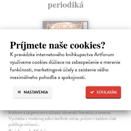
periodiká
Príjmete naše cookies?
K prevádzke internetového kníhkupectva Artforum
využívame cookies slúžiace na zabezpečenie a meranie
funkčnosti, marketingové účely a zaistenie vášho
maximálneho pohodlia a spokojnosti.
Romboid 1/2026
NASTAVENIA
SÚHLASÍM
kolektív autorov
| Časopis
Periodikum je určené predovšetkým literátom, prekladateľom,
kritikom a záujemcom o súčasnú slovenskú literatúru a umenie.
Vychádza v modernej edícii šesťkrát ročne, pričom v každom čísle
publikuje súčasnú…