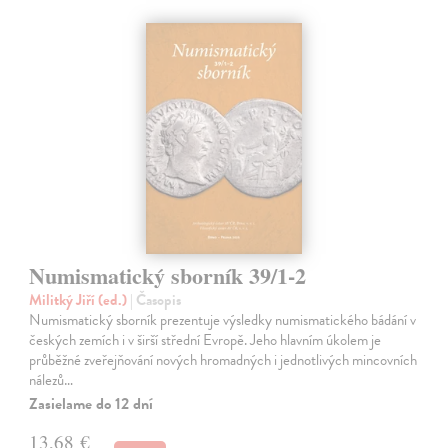
Numismatický sborník 39/1-2
Militký Jiří (ed.)
| Časopis
Numismatický sborník prezentuje výsledky numismatického bádání v
českých zemích i v širší střední Evropě. Jeho hlavním úkolem je
průběžné zveřejňování nových hromadných i jednotlivých mincovních
nálezů…
Zasielame do 12 dní
13,68 €