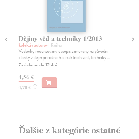
Dějiny věd a techniky 1/2013
Dě
kolektív autorov
| Kniha
kol
Vědecký recenzovaný časopis zaměřený na původní
Věd
články z dějin přírodních a exaktních věd, techniky ...
člá
Zasielame do 12 dní
Za
4,56 €
4,
4,70 €
4,
?
Ďalšie z kategórie ostatné