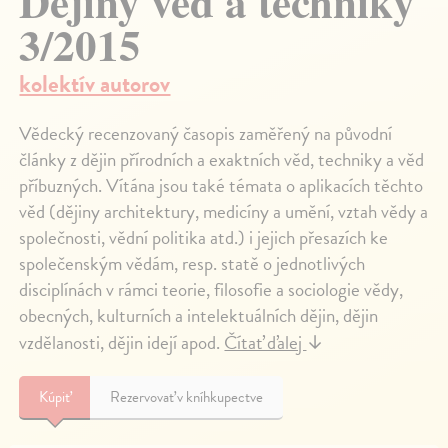
Dějiny věd a techniky
3/2015
kolektív autorov
Vědecký recenzovaný časopis zaměřený na původní
články z dějin přírodních a exaktních věd, techniky a věd
příbuzných. Vítána jsou také témata o aplikacích těchto
věd (dějiny architektury, medicíny a umění, vztah vědy a
společnosti, vědní politika atd.) i jejich přesazích ke
společenským vědám, resp. statě o jednotlivých
disciplínách v rámci teorie, filosofie a sociologie vědy,
obecných, kulturních a intelektuálních dějin, dějin
vzdělanosti, dějin idejí apod.
Čítať ďalej
↓
Kúpiť
Rezervovať v kníhkupectve