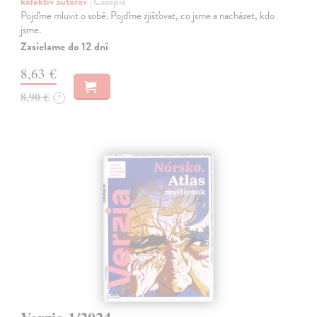
kolektív autorov
| Časopis
Pojďme mluvit o sobě. Pojďme zjišťovat, co jsme a nacházet, kdo
jsme.
Zasielame do 12 dní
8,63 €
8,90 €
?