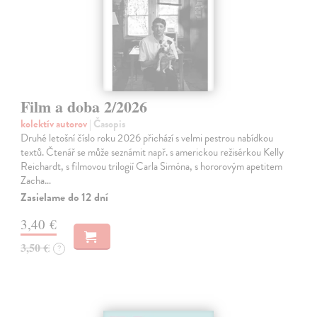
Film a doba 2/2026
kolektív autorov
| Časopis
Druhé letošní číslo roku 2026 přichází s velmi pestrou nabídkou
textů. Čtenář se může seznámit např. s americkou režisérkou Kelly
Reichardt, s filmovou trilogií Carla Simóna, s hororovým apetitem
Zacha…
Zasielame do 12 dní
3,40 €
3,50 €
?