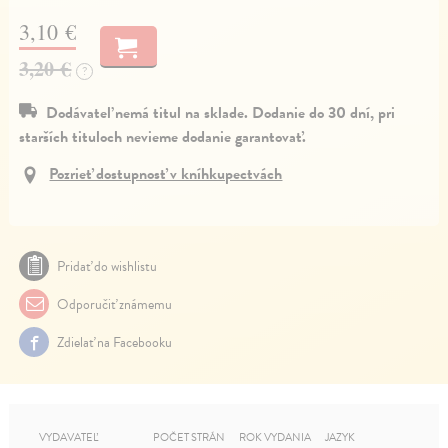
3,10 €
3,20 €
?
Dodávateľ nemá titul na sklade. Dodanie do 30 dní, pri
starších tituloch nevieme dodanie garantovať.
Pozrieť dostupnosť v kníhkupectvách
Pridať do wishlistu
Odporučiť známemu
Zdielať na Facebooku
VYDAVATEĽ
POČET STRÁN
ROK VYDANIA
JAZYK