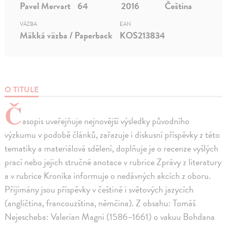
Pavel Mervart
64
2016
Čeština
VÄZBA
EAN
Mäkká väzba / Paperback
KOS213834
O TITULE
Č
asopis uveřejňuje nejnovější výsledky původního
výzkumu v podobě článků, zařazuje i diskusní příspěvky z této
tematiky a materiálová sdělení, doplňuje je o recenze vyšlých
prací nebo jejich stručné anotace v rubrice Zprávy z literatury
a v rubrice Kronika informuje o nedávných akcích z oboru.
Přijímány jsou příspěvky v češtině i světových jazycích
(angličtina, francouzština, němčina). Z obsahu: Tomáš
Nejescheba: Valerian Magni (1586–1661) o vakuu Bohdana