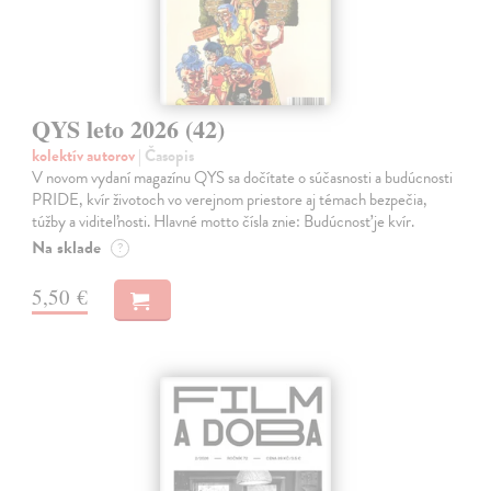
QYS leto 2026 (42)
kolektív autorov
| Časopis
V novom vydaní magazínu QYS sa dočítate o súčasnosti a budúcnosti
PRIDE, kvír životoch vo verejnom priestore aj témach bezpečia,
túžby a viditeľnosti. Hlavné motto čísla znie: Budúcnosť je kvír.
Na sklade
?
5,50 €