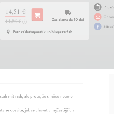
Pridať 
14,51 €
Odporu
Zasielame do 10 dní
14,96 €
?
Zdielať
Pozrieť dostupnosť v kníhkupectvách
estali mít rádi, ale proto, že si něco neuměli
 se dozvíte, jak se chovat v nejčastějších