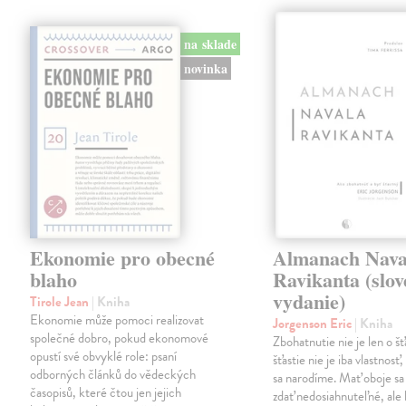
na sklade
novinka
Ekonomie pro obecné
Almanach Nava
blaho
Ravikanta (slo
vydanie)
Tirole Jean
| Kniha
Ekonomie může pomoci realizovat
Jorgenson Eric
| Kniha
společné dobro, pokud ekonomové
Zbohatnutie nie je len o šťa
opustí své obvyklé role: psaní
šťastie nie je iba vlastnosť
odborných článků do vědeckých
sa narodíme. Mať oboje s
časopisů, které čtou jen jejich
zdať nedosiahnuteľné, ale