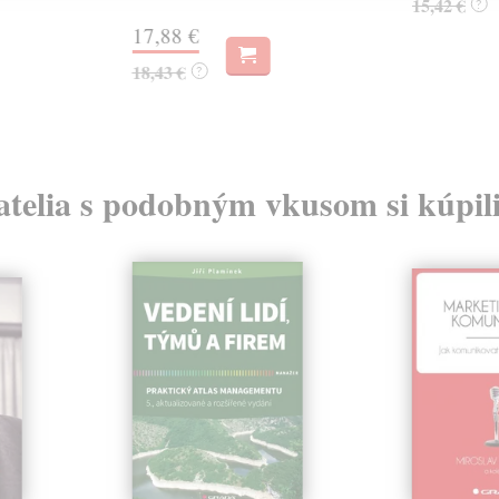
15,42 €
?
17,88 €
18,43 €
?
atelia s podobným vkusom si kúpili