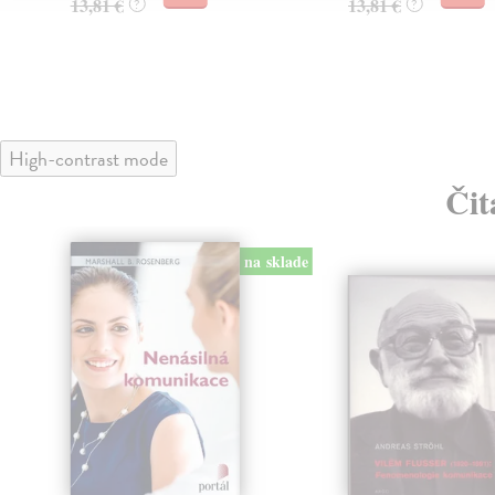
13,81 €
13,81 €
?
?
High-contrast mode
Čit
na sklade