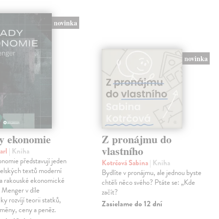
novinka
novinka
y ekonomie
Z pronájmu do
vlastního
arl
| Kniha
nomie představují jeden
Kotrčová Sabina
| Kniha
telských textů moderní
Bydlíte v pronájmu, ale jednou byste
a rakouské ekonomické
chtěli něco svého? Ptáte se: „Kde
l Menger v díle
začít?
y rozvíjí teorii statků,
Zasielame do 12 dní
směny, ceny a peněz.