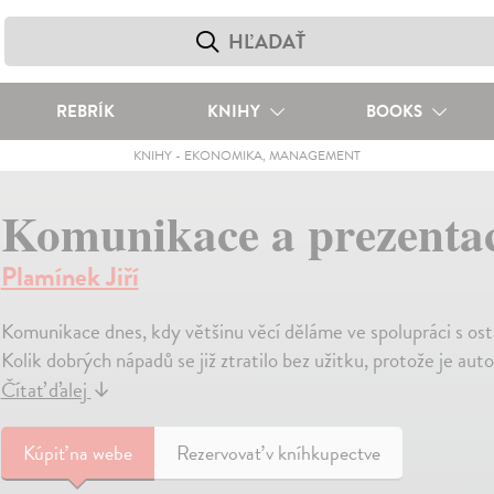
REBRÍK
KNIHY
BOOKS
KNIHY
-
EKONOMIKA, MANAGEMENT
Komunikace a prezenta
Plamínek Jiří
Komunikace dnes, kdy většinu věcí děláme ve spolupráci s ost
Kolik dobrých nápadů se již ztratilo bez užitku, protože je au
Čítať ďalej
↓
Kúpiť
na webe
Rezervovať v kníhkupectve