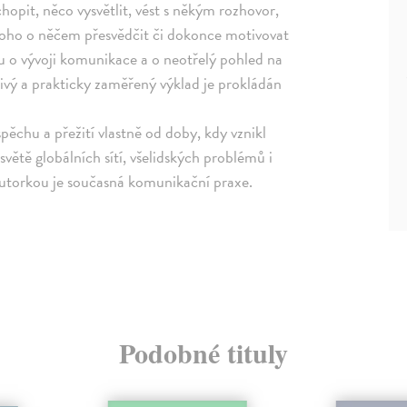
opit, něco vysvětlit, vést s někým rozhovor,
někoho o něčem přesvědčit či dokonce motivovat
lu o vývoji komunikace a o neotřelý pohled na
ivý a prakticky zaměřený výklad je prokládán
chu a přežití vlastně od doby, kdy vznikl
světě globálních sítí, všelidských problémů i
luautorkou je současná komunikační praxe.
Podobné tituly