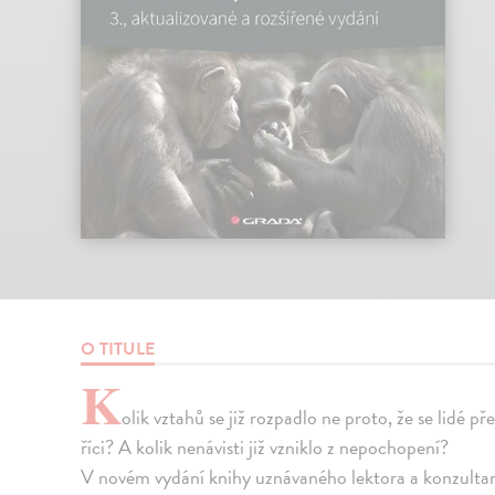
O TITULE
K
olik vztahů se již rozpadlo ne proto, že se lidé př
říci? A kolik nenávisti již vzniklo z nepochopení?
V novém vydání knihy uznávaného lektora a konzultanta