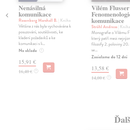
Nenásilná
Vilém Flusser
komunikace
Fenomenologi
komunikace
Rosenberg Marshall B.
| Kniha
Většina z nás byla vychovávána k
Ströhl Andreas
| Knih
posuzování, soutěživosti, ke
Monografie o Vilému Fl
kladení požadavků a ke
který patří mezi nejvýz
komunikaci s li...
filozofy 2. poloviny 20. 
se...
Na sklade
?
Zasielame do 12 dní
15,91 €
13,58 €
16,40 €
?
14,00 €
?
Ďal