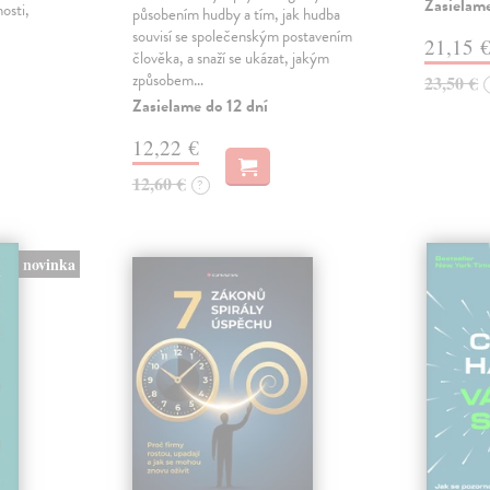
Zasielame
nosti,
působením hudby a tím, jak hudba
souvisí se společenským postavením
21,15 
člověka, a snaží se ukázat, jakým
způsobem…
23,50 €
Zasielame do 12 dní
12,22 €
12,60 €
?
novinka