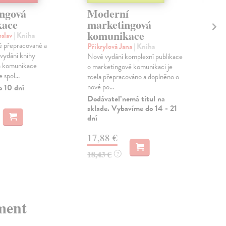
ngová
Moderní
In
kace
marketingová
je
komunikace
oslav
| Kniha
Kov
ě přepracované a
Knih
Přikrylová Jana
| Kniha
 vydání knihy
form
Nové vydání komplexní publikace
á komunikace
fung
o marketingové komunikaci je
 spol...
inter
zcela přepracováno a doplněno o
nové po...
o 10 dní
Dod
skl
Dodávateľ nemá titul na
sta
sklade. Vybavíme do 14 - 21
dod
dní
11
17,88 €
11,
18,43 €
?
ment