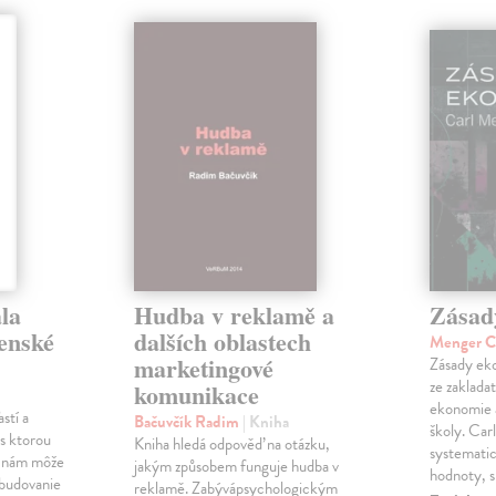
la
Hudba v reklamě a
Zásad
venské
dalších oblastech
Menger C
marketingové
Zásady eko
ze zaklada
komunikace
ekonomie 
stí a
Bačuvčík Radim
| Kniha
školy. Car
, s ktorou
Kniha hledá odpověď na otázku,
systematick
a nám môže
jakým způsobem funguje hudba v
hodnoty, 
 budovanie
reklamě. Zabývápsychologickým