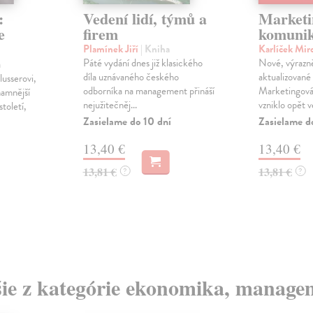
:
Vedení lidí, týmů a
Marketi
e
firem
komuni
Plamínek Jiří
| Kniha
Karlíček Mir
Páté vydání dnes již klasického
Nové, výrazn
a
díla uznávaného českého
aktualizované
usserovi,
odborníka na management přináší
Marketingov
namnější
nejužitečněj...
vzniklo opět ve
století,
Zasielame do 10 dní
Zasielame d
13,40 €
13,40 €
13,81 €
13,81 €
?
?
šie z kategórie ekonomika, manage