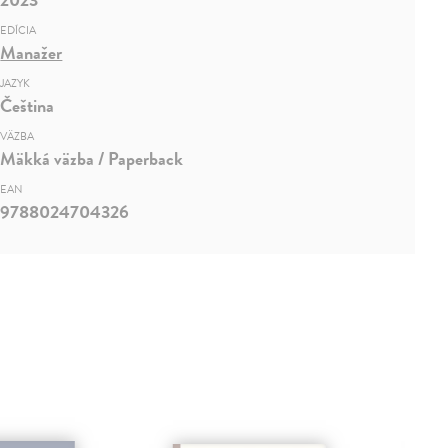
EDÍCIA
Manažer
JAZYK
Čeština
VÄZBA
Mäkká väzba / Paperback
EAN
9788024704326