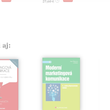
27,60 €
?
 aj: