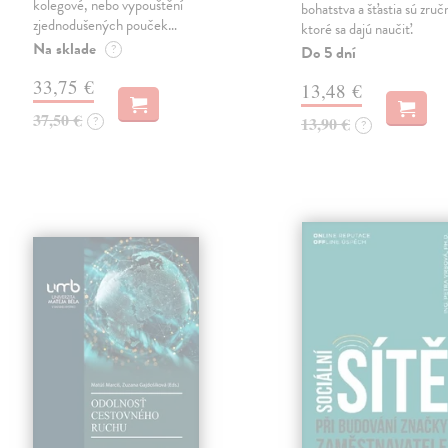
kolegové, nebo vypouštění
bohatstva a šťastia sú zruč
zjednodušených pouček…
ktoré sa dajú naučiť.
Na sklade
?
Do 5 dní
33,75 €
13,48 €
37,50 €
?
13,90 €
?