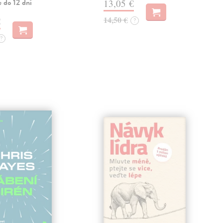
 do 12 dní
13,05 €
14,50 €
€
?
?