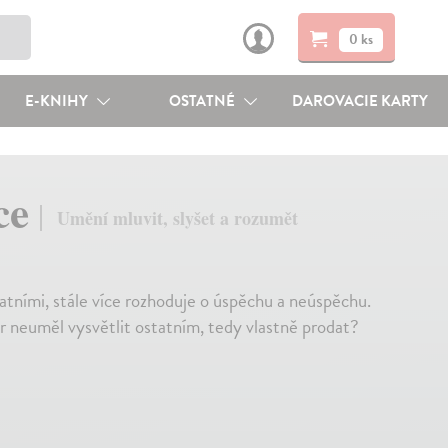
0 ks
E-KNIHY
OSTATNÉ
DAROVACIE KARTY
ce
Umění mluvit, slyšet a rozumět
atními, stále více rozhoduje o úspěchu a neúspěchu.
tor neuměl vysvětlit ostatním, tedy vlastně prodat?