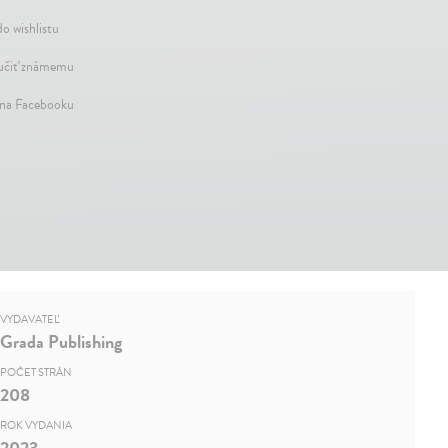
do wishlistu
čiť známemu
 na Facebooku
VYDAVATEĽ
Grada Publishing
POČET STRÁN
208
ROK VYDANIA
2023