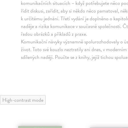
komunikačních situacích – když potřebujete něco poch
řídit diskusi, zařídit, aby si někdo něco pamatoval, 
k určitému jednání. Třetí vydání je doplněno o kapito
naděje a rizika komunikace v současné společnosti. Čt
řadou obrázků a příkladů z praxe.
Komunikační návyky významně spolurozhodovaly o úspě
život. Toto své kouzlo neztratily ani dnes, v moderním 
sdílených nadějí. Poučte se z knihy, jejíž tichou spo
High-contrast mode