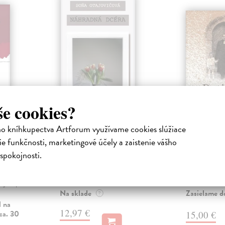
še cookies?
Náhradná dcéra
Deti z f
ho kníhkupectva Artforum využívame cookies slúžiace
e funkčnosti, marketingové účely a zaistenie vášho
Otajovičová Soňa
| Kniha
Bulbeck Soň
Hana prichádza na miesto, kde
Rozprávanie o
 Kniha
spokojnosti.
vyrástla, kde trávila čas so svojou
narodených n
 brániť
tetou - náhradnou mamou.
evanjelických
mi, voľne
Tentoraz ...
bývalého Česk
 najmä pred
Na sklade
Zasielame d
?
l na
12,97 €
ca. 30
15,00 €