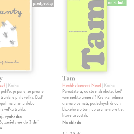
na sklade
predpredaj
y
Tam
ozef
| Kniha
Hochholczerová Nicol
| Kniha
pohľad je jasné, že jama je
Pamätáte si, čo ste mali obuté, keď
truhla je príliš veľká. Buď
vám niekto umieral? Krehká rodinná
opali malú jamu alebo
dráma o pamäti, posledných dňoch
la veľkú truhlu.
blízkeho a o tom, čo sa zmení pre tie,
ktoré tu zostali.
aj, vychádza
, zasielame do 3 dní
Na sklade
ia
14,25 €