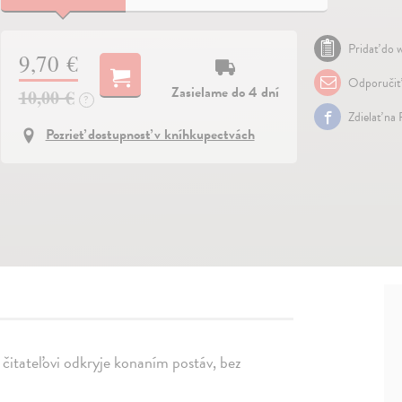
Pridať do w
9,70 €
Odporučiť
Zasielame do 4 dní
10,00 €
?
Zdielať na
Pozrieť dostupnosť v kníhkupectvách
 čitateľovi odkryje konaním postáv, bez