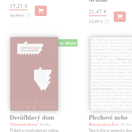
Na sklade
15,21 €
21,47 €
16,90 €
?
22,60 €
?
na sklade
Deväťhlavý dom
Plechové nebo
Valentová Anna
| Kniha
Borušovičová Eva
| Kniha
Príbeh o mnohodetnej rodine,
Táto kniha je spojením dv