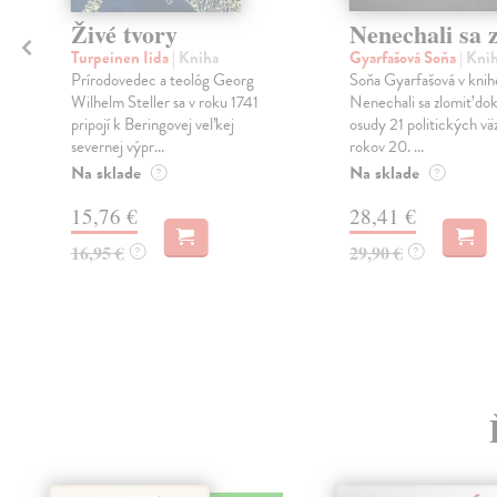
Živé tvory
Nenechali sa 
Turpeinen Iida
| Kniha
Gyarfašová Soňa
| Kni
Prírodovedec a teológ Georg
Soňa Gyarfašová v knih
Wilhelm Steller sa v roku 1741
Nenechali sa zlomiť d
pripojí k Beringovej veľkej
osudy 21 politických vä
severnej výpr...
rokov 20. ...
Na sklade
Na sklade
h
?
?
15,76 €
28,41 €
16,95 €
29,90 €
?
?