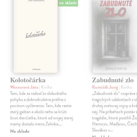
na sklade
Kolotočárka
Zabudnuté zlo
Wernerová Jana
| Kniha
Kumičák Juraj
| Kniha
Tam, kde sa radosť zo slobodného
„Zabudnuté zlo“ rozpráva 
pohybu a dobrodružstva prelína s
tragických udalostiach z 
pocitom vyčlenenia. Tam, kde rastie
druhej svetovej vojny a kr
starý gaštan a okolo neho sa krúti
nej. Na príbehoch postáv s
život dievčatka, ktoré od svojej starej
tragédie, ktoré postihli Ži
mamy dostalo meno Zelinka.…
Nemcov, Maďarov, Čecho
Slovákov v…
Na sklade