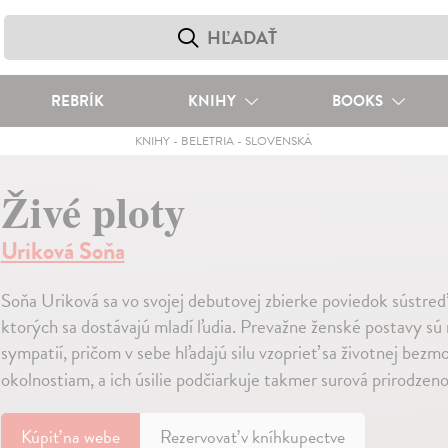
REBRÍK
KNIHY
BOOKS
KNIHY
-
BELETRIA
-
SLOVENSKÁ
Živé ploty
Uriková Soňa
Soňa Uriková sa vo svojej debutovej zbierke poviedok sústreďu
ktorých sa dostávajú mladí ľudia. Prevažne ženské postavy sú
sympatií, pričom v sebe hľadajú silu vzoprieť sa životnej bezm
okolnostiam, a ich úsilie podčiarkuje takmer surová prirodzen
Kúpiť
na webe
Rezervovať v kníhkupectve