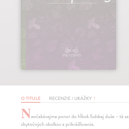
O TITULE
RECENZIE / UKÁŽKY
1
N
eočakávajme ponor do hĺbok ľudskej duše – tá sa
zbytočných okolkov a prikrášľovania.