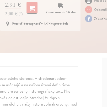
Pridať do 
2,91 €
Odporuči
Zasielame do 14 dní
3,00 €
?
Zdielať n
Pozrieť dostupnosť v kníhkupectvách
o jedenásteho storočia. V stredoeurópskom
 sa usádzajú a na našom území definitívne
tému pre seriózny historiografický text. Nie
ové udalosti dejín Strednej Európy s
amnú úlohu v našej histórii zohrali orechy, med