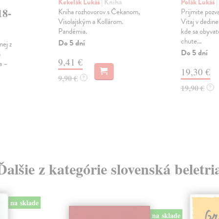
Kekelák Lukáš
| Kniha
Polák Lukáš
|
18-
Kniha rozhovorov s Čekanom,
Prijmite pozv
Visolajským a Kollárom.
Vitaj v dedine
Pandémia.
kde sa obyvat
chute...
Do 5 dní
nej z
Do 5 dní
m
9,41 €
a –
19,30 €
9,90 €
?
19,90 €
?
Ďalšie z kategórie slovenská beletri
na sklade
na sklade