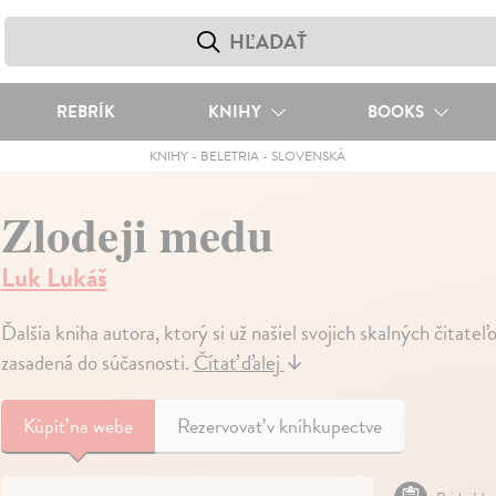
REBRÍK
KNIHY
BOOKS
KNIHY
-
BELETRIA
-
SLOVENSKÁ
Zlodeji medu
Luk Lukáš
Ďalšia kniha autora, ktorý si už našiel svojich skalných čitateľ
zasadená do súčasnosti.
Čítať ďalej
↓
Kúpiť
na webe
Rezervovať v kníhkupectve