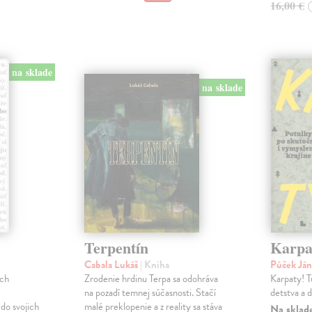
16,00 €
na sklade
na sklade
Terpentín
Karpa
Cabala Lukáš
| Kniha
Púček Já
och
Zrodenie hrdinu Terpa sa odohráva
Karpaty! T
na pozadí temnej súčasnosti. Stačí
detstva a 
do svojich
malé preklopenie a z reality sa stáva
Na sklad