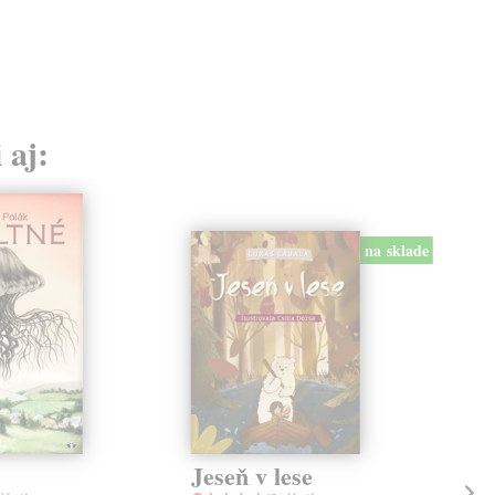
 aj:
na sklade
Jeseň v lese
Ut