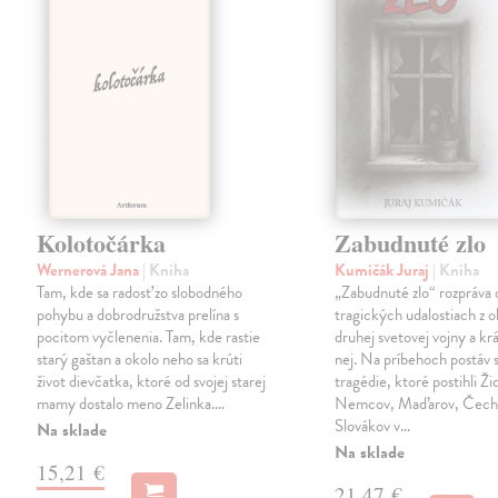
Kolotočárka
Zabudnuté zlo
Wernerová Jana
| Kniha
Kumičák Juraj
| Kniha
Tam, kde sa radosť zo slobodného
„Zabudnuté zlo“ rozpráva 
pohybu a dobrodružstva prelína s
tragických udalostiach z 
pocitom vyčlenenia. Tam, kde rastie
druhej svetovej vojny a kr
starý gaštan a okolo neho sa krúti
nej. Na príbehoch postáv s
život dievčatka, ktoré od svojej starej
tragédie, ktoré postihli Ži
mamy dostalo meno Zelinka.…
Nemcov, Maďarov, Čecho
Slovákov v…
Na sklade
Na sklade
15,21 €
21,47 €