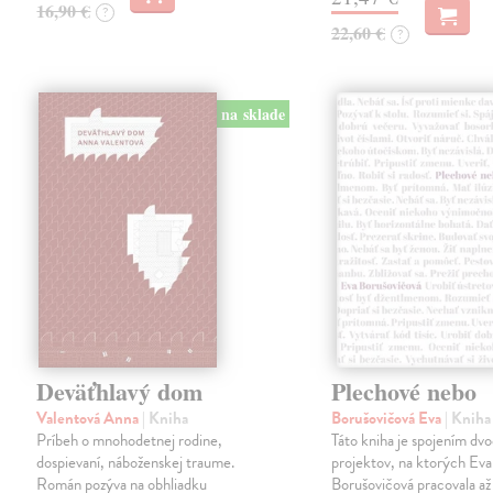
16,90 €
?
22,60 €
?
na sklade
Deväťhlavý dom
Plechové nebo
Valentová Anna
| Kniha
Borušovičová Eva
| Kniha
Príbeh o mnohodetnej rodine,
Táto kniha je spojením dv
dospievaní, náboženskej traume.
projektov, na ktorých Eva
Román pozýva na obhliadku
Borušovičová pracovala až 