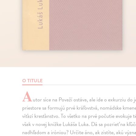
O TITULE
A
utor síce na Považí ostáva, ale ide o exkurziu d
priestore sa formujú prvé kráľovstvá, nomádske kmene
víťazí kresťanstvo. To všetko na prvé počutie evokuje 
však v novej knižke Lukáša Luka. Dá sa pozrieť na kľúč
nadhľadom a iróniou? Určite áno, ak zistíte, akú význ