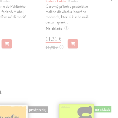
zá
 Kniha
Cabala Lukáš
| Kniha
anie do Pahltného:
Čarovný príbeh o priateľstve
Ond
 Pahltné. V obci,
malého dievčaťa a ľadového
Ele
eľom začali meniť
medveďa, ktorí si k sebe našli
Nie 
cestu napriek...
pred
Na sklade
obry
?
za c.
11,31 €
MO
11,90 €
?
13
a
na sklade
predpredaj