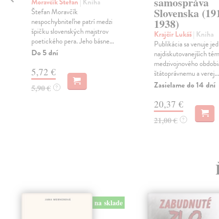
samospráva
Moravčík Štefan
| Kniha
Slovenska (19
Štefan Moravčík
1938)
nespochybniteľne patrí medzi
špičku slovenských majstrov
Krajčír Lukáš
| Kniha
poetického pera. Jeho básne...
Publikácia sa venuje jed
Do 5 dní
najdiskutovanejších té
medzivojnového obdobi
5,72 €
štátoprávnemu a verej...
Zasielame do 14 dní
5,90 €
?
20,37 €
21,00 €
?
na sklade