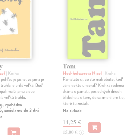
y
Tam
ozef
| Kniha
Hochholczerová Nicol
| Kniha
pohľad je jasné, že jama je
Pamätáte si, čo ste mali obuté, keď
truhla je príliš veľká. Buď
vám niekto umieral? Krehká rodinná
opali malú jamu alebo
dráma o pamäti, posledných dňoch
la veľkú truhlu.
blízkeho a o tom, čo sa zmení pre tie,
ktoré tu zostali.
aj, vychádza
, zasielame do 3 dní
Na sklade
ia
14,25 €
€
15,00 €
?