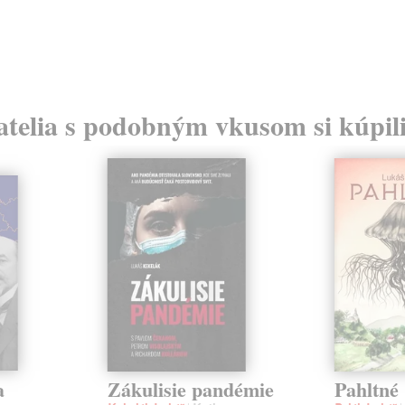
atelia s podobným vkusom si kúpili
a
Zákulisie pandémie
Pahltné