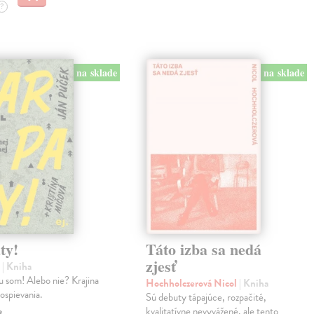
?
na sklade
na sklade
ty!
Táto izba sa nedá
zjesť
n
| Kniha
u som! Alebo nie? Krajina
Hochholczerová Nicol
| Kniha
dospievania.
Sú debuty tápajúce, rozpačité,
e
kvalitatívne nevyvážené, ale tento