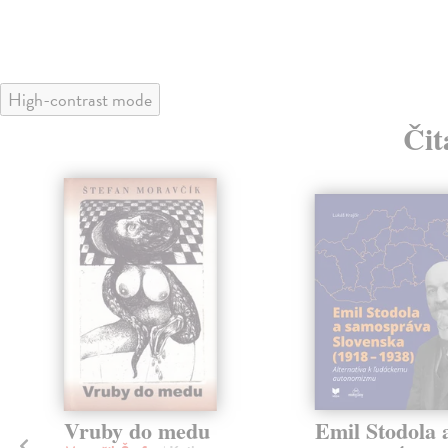
High-contrast mode
Čit
klade
a
Vruby do medu
Emil Stodola 