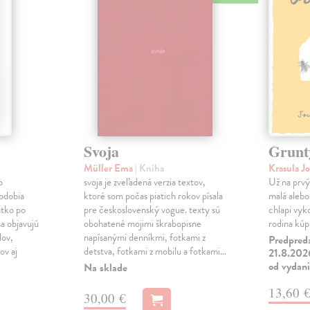
Svoja
Grunt
Müller Ema
| Kniha
Krasula J
o
svoja je zveľadená verzia textov,
Už na prvý 
obdobia
ktoré som počas piatich rokov písala
malá alebo 
átko po
pre československý vogue. texty sú
chlapi vyk
a objavujú
obohatené mojimi škrabopisne
rodina kúpi
dov,
napísanými denníkmi, fotkami z
Predpred
v aj
detstva, fotkami z mobilu a fotkami…
21.8.2026
od vydan
Na sklade
13,60 
30,00 €