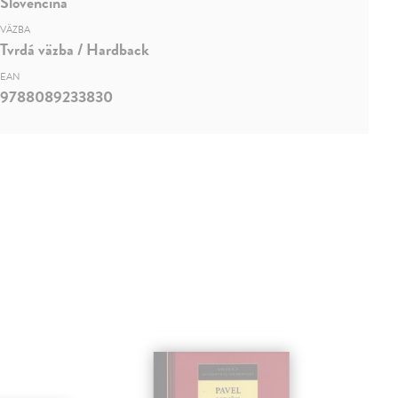
Slovenčina
VÄZBA
Tvrdá väzba / Hardback
EAN
9788089233830