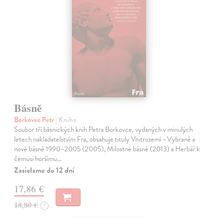
Básně
Borkovec Petr
| Kniha
Soubor tří básnických knih Petra Borkovce, vydaných v minulých
letech nakladatelstvím Fra, obsahuje tituly Vnitrozemí –Vybrané a
nové básně 1990–2005 (2005), Milostné básně (2013) a Herbář k
čemusi horšímu…
Zasielame do 12 dní
17,86 €
18,80 €
?