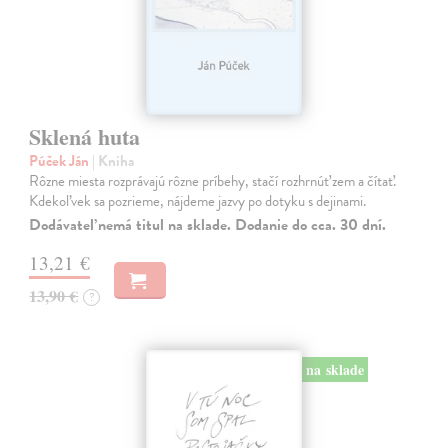
Sklená huta
Púček Ján
| Kniha
Rôzne miesta rozprávajú rôzne príbehy, stačí rozhrnúť zem a čítať.
Kdekoľvek sa pozrieme, nájdeme jazvy po dotyku s dejinami.
Dodávateľ nemá titul na sklade. Dodanie do cca. 30 dní.
13,21 €
13,90 €
?
na sklade