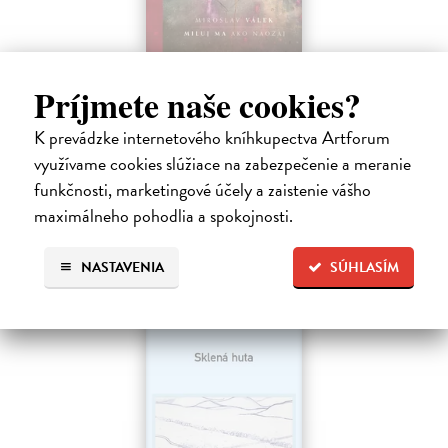
Miluj ma ako naozaj
Príjmete naše cookies?
Válek Miroslav
| Kniha
HRANICA MEDZI NÁDEJOU A SEBAKLAMOM
K prevádzke internetového kníhkupectva Artforum
SLOVENSKÉHO KLASIKA. Nemýlia sa tí, ktorí v básnikovi
Miroslavovi Válkovi (1927 – 1991) vidia deziluzívneho analytika
využívame cookies slúžiace na zabezpečenie a meranie
ľudskej situácie.
funkčnosti, marketingové účely a zaistenie vášho
Na sklade
?
maximálneho pohodlia a spokojnosti.
33,85 €
NASTAVENIA
SÚHLASÍM
34,90 €
?