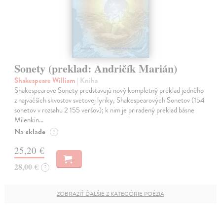
Sonety (preklad: Andričík Marián)
Shakespeare William
| Kniha
Shakespearove Sonety predstavujú nový kompletný preklad jedného
z najväčších skvostov svetovej lyriky, Shakespearových Sonetov (154
sonetov v rozsahu 2 155 veršov); k nim je priradený preklad básne
Milenkin…
Na sklade
?
25,20 €
28,00 €
?
ZOBRAZIŤ ĎALŠIE Z KATEGÓRIE POÉZIA