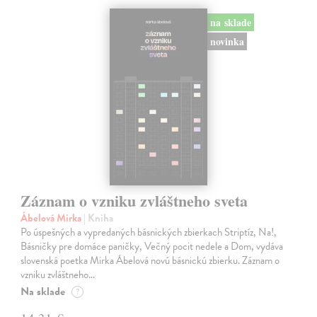
na sklade
novinka
Záznam o vzniku zvláštneho sveta
Ábelová Mirka
| Kniha
Po úspešných a vypredaných básnických zbierkach Striptíz, Na!,
Básničky pre domáce paničky, Večný pocit nedele a Dom, vydáva
slovenská poetka Mirka Ábelová novú básnickú zbierku. Záznam o
vzniku zvláštneho…
Na sklade
?