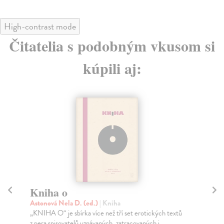
High-contrast mode
Čitatelia s podobným vkusom si
kúpili aj:
Kniha o
S
Astonová Nela D. (ed.)
| Kniha
Kos
„KNIHA O“ je sbírka více než tří set erotických textů
„Kd
z pera spisovatelů uznávaných, zatracovaných i...
pře