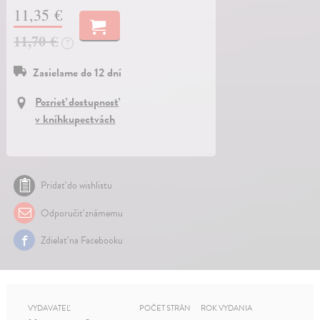
11,35 €
11,70 €
?
Zasielame do 12 dní
Pozrieť dostupnosť
v kníhkupectvách
Pridať do wishlistu
Odporučiť známemu
Zdielať na Facebooku
VYDAVATEĽ
POČET STRÁN
ROK VYDANIA