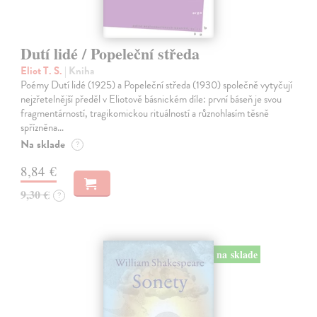
Dutí lidé / Popeleční středa
Eliot T. S.
| Kniha
Poémy Dutí lidé (1925) a Popeleční středa (1930) společně vytyčují
nejzřetelnější předěl v Eliotově básnickém díle: první báseň je svou
fragmentárností, tragikomickou rituálností a různohlasím těsně
spřízněna…
Na sklade
?
8,84 €
9,30 €
?
na sklade