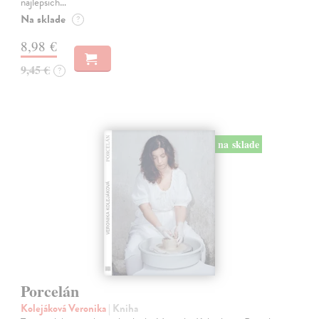
najlepších…
Na sklade
?
8,98 €
9,45 €
?
na sklade
Porcelán
Kolejáková Veronika
| Kniha