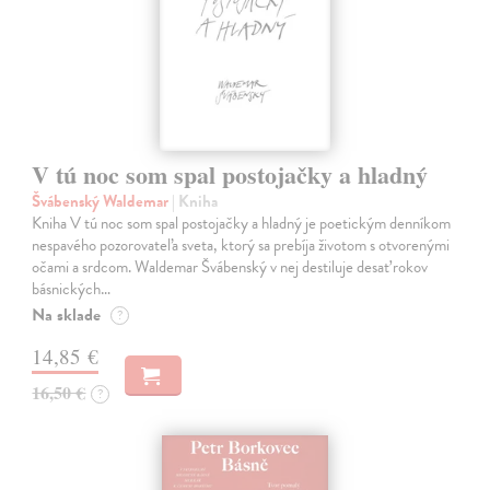
V tú noc som spal postojačky a hladný
Švábenský Waldemar
| Kniha
Kniha V tú noc som spal postojačky a hladný je poetickým denníkom
nespavého pozorovateľa sveta, ktorý sa prebíja životom s otvorenými
očami a srdcom. Waldemar Švábenský v nej destiluje desať rokov
básnických…
Na sklade
?
14,85 €
16,50 €
?