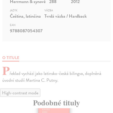
Herrmann & synové
288
2012
JAZYK
VÄZBA
Čeština, latinčina
Tvrdá väzba / Hardback
EAN
9788087054307
O TITULE
P
řeklad vychází jako latinsko-česká bilingva, doplněná
úvodní studií Martina C. Putny.
High-contrast mode
Podobné tituly