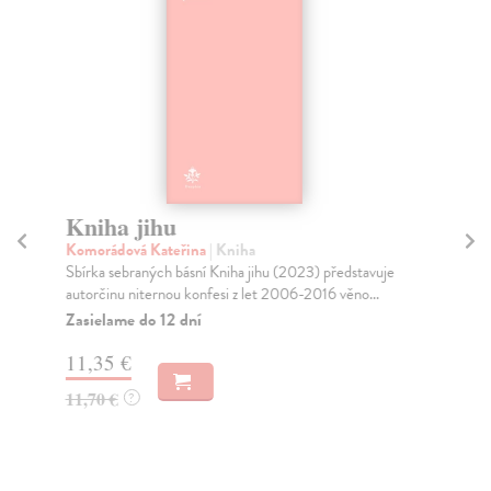
Kniha jihu
K
Komorádová Kateřina
| Kniha
Bla
Sbírka sebraných básní Kniha jihu (2023) představuje
Kri
autorčinu niternou konfesi z let 2006-2016 věno...
Pře
Tom
Zasielame do 12 dní
Za
11,35 €
20
11,70 €
?
21