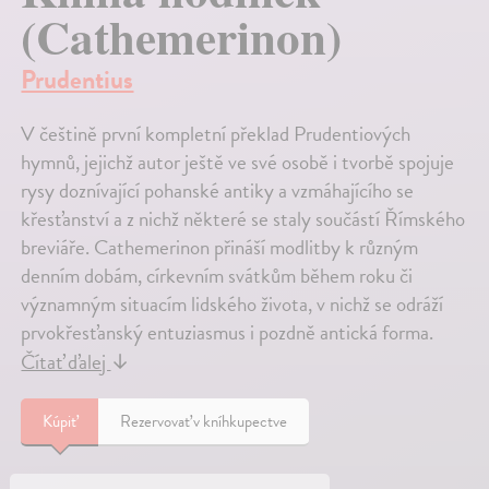
(Cathemerinon)
Prudentius
V češtině první kompletní překlad Prudentiových
hymnů, jejichž autor ještě ve své osobě i tvorbě spojuje
rysy doznívající pohanské antiky a vzmáhajícího se
křesťanství a z nichž některé se staly součástí Římského
breviáře. Cathemerinon přináší modlitby k různým
denním dobám, církevním svátkům během roku či
významným situacím lidského života, v nichž se odráží
prvokřesťanský entuziasmus i pozdně antická forma.
Čítať ďalej
↓
Kúpiť
Rezervovať v kníhkupectve