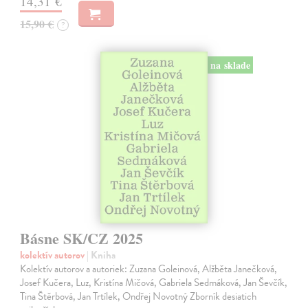
14,31 €
15,90 €
?
na sklade
Básne SK/CZ 2025
kolektív autorov
| Kniha
Kolektív autorov a autoriek: Zuzana Goleinová, Alžběta Janečková,
Josef Kučera, Luz, Kristína Mičová, Gabriela Sedmáková, Jan Ševčík,
Tina Štěrbová, Jan Trtílek, Ondřej Novotný Zborník desiatich