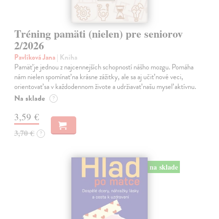
Tréning pamäti (nielen) pre seniorov
2/2026
Pavlíková Jana
| Kniha
Pamäť je jednou z najcennejších schopností nášho mozgu. Pomáha
nám nielen spomínať na krásne zážitky, ale sa aj učiť nové veci,
orientovať sa v každodennom živote a udržiavať našu myseľ aktívnu.
Na sklade
?
3,59 €
3,70 €
?
na sklade