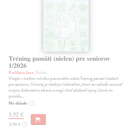
Tréning pamäti (nielen) pre seniorov
1/2026
Pavlíková Jana
| Kniha
Vitajte v treťom ročníku pracovného zošita Tréning pamäti (nielen)
pre seniorov. Určený je všetkým lúštiteľom, ktorí sa rozhodli venovať
svojmu duševnému zdraviu a majú chuť zdolávať výzvy, ktoré im
pomôžu…
Na sklade
?
3,52 €
3,70 €
?