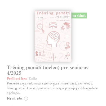
na sklade
Tréning pamäti (nielen) pre seniorov
4/2025
Pavlíková Jana
| Kniha
Preverte svoje vedomosti a zachovajte si myseľ sviežu a činorodú.
Tréning pamäti (nielen) pre seniorov navyše prispeje j k dobrej nálade
a pohode.
Na sklade
?