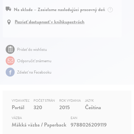
Na sklade – Zasielame nasledujúci pracovný deň
?
Pozrieť dostupnosť v kníhkupectvách
Pridať do wishlistu
Odporučiť známemu
Zdielať na Facebooku
VYDAVATEĽ
POČET STRÁN
ROK VYDANIA
JAZYK
Portál
320
2015
Čeština
VÄZBA
EAN
Mäkká väzba / Paperback
9788026209119