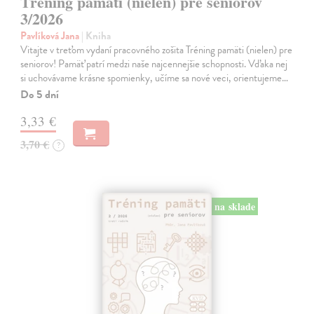
Tréning pamäti (nielen) pre seniorov
3/2026
Pavlíková Jana
| Kniha
Vitajte v treťom vydaní pracovného zošita Tréning pamäti (nielen) pre
seniorov! Pamäť patrí medzi naše najcennejšie schopnosti. Vďaka nej
si uchovávame krásne spomienky, učíme sa nové veci, orientujeme…
Do 5 dní
3,33 €
3,70 €
?
na sklade