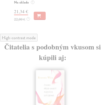
Na sklade
?
22
21,34 €
23
22,00 €
?
High-contrast mode
Čitatelia s podobným vkusom si
kúpili aj: