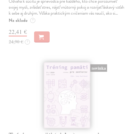
Odvaha k súcitu je sprievodca pre každého, kto chce porozumieť
svojej mysli, zvládať stres, nájsť vnútorný pokoj a rozvíjať láskavý vzťah
k sebe aj druhým. Vďaka praktickým cvičeniam vás naučí, ako si…
Na sklade
?
22,41 €
24,90 €
?
novinka