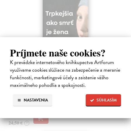
Príjmete naše cookies?
K prevádzke internetového kníhkupectva Artforum
Trpkejšia ako smrť je žena
využívame cookies slúžiace na zabezpečenie a meranie
Marneros Andreas
| Kniha
funkčnosti, marketingové účely a zaistenie vášho
JE TO MOŽNO NAJVÄČŠIA REVOLÚCIA NAŠICH DNÍ:
rovnocennosť a rovnoprávnosť ženy a muža. Vojna a mier medzi
maximálneho pohodlia a spokojnosti.
pohlaviami sa však nezačali feminizmom 20. storočia, ale ich
spolužitím.
NASTAVENIA
SÚHLASÍM
Zasielame do 14 dní
22,05 €
24,50 €
?