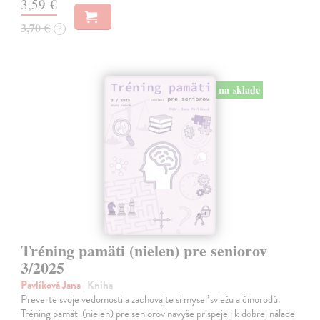
3,59 €
3,70 €
?
na sklade
Tréning pamäti (nielen) pre seniorov
3/2025
Pavlíková Jana
| Kniha
Preverte svoje vedomosti a zachovajte si myseľ sviežu a činorodú.
Tréning pamäti (nielen) pre seniorov navyše prispeje j k dobrej nálade