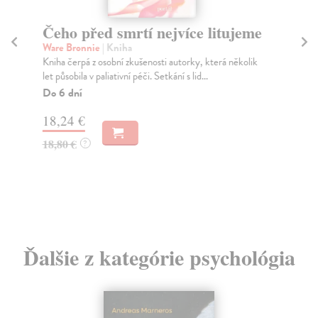
Čeho před smrtí nejvíce litujeme
O
Ware Bronnie
| Kniha
Ši
Kniha čerpá z osobní zkušenosti autorky, která několik
Prá
let působila v paliativní péči. Setkání s lid...
pro
Do 6 dní
Na
18,24 €
27
18,80 €
28
?
Ďalšie z kategórie psychológia