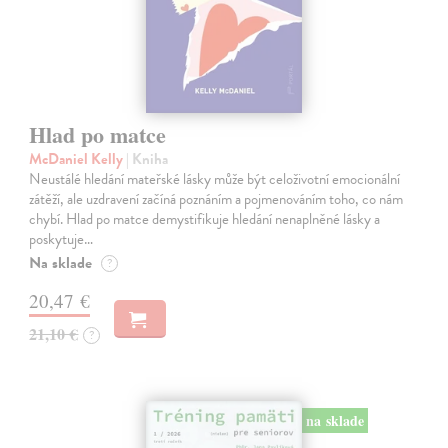
Hlad po matce
McDaniel Kelly
| Kniha
Neustálé hledání mateřské lásky může být celoživotní emocionální
zátěží, ale uzdravení začíná poznáním a pojmenováním toho, co nám
chybí. Hlad po matce demystifikuje hledání nenaplněné lásky a
poskytuje…
Na sklade
?
20,47 €
21,10 €
?
na sklade