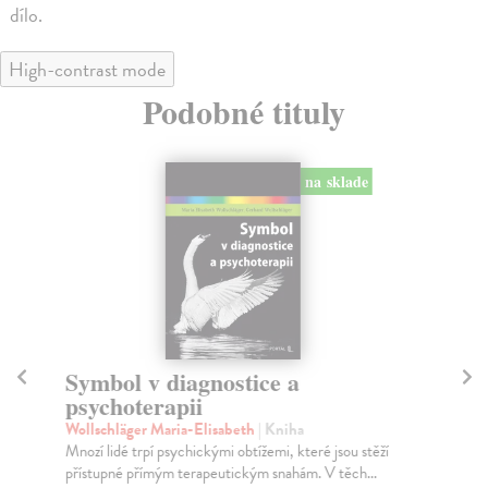
dílo.
High-contrast mode
Podobné tituly
na sklade
Symbol v diagnostice a
Sm
psychoterapii
Pa
Klí
Wollschläger Maria-Elisabeth
| Kniha
nás
Mnozí lidé trpí psychickými obtížemi, které jsou stěží
přístupné přímým terapeutickým snahám. V těch...
Za