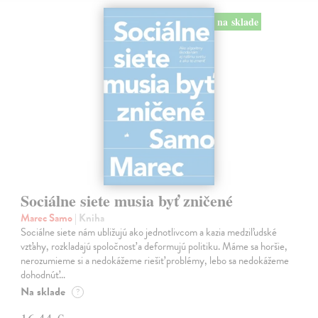
na sklade
Sociálne siete musia byť zničené
Marec Samo
| Kniha
Sociálne siete nám ubližujú ako jednotlivcom a kazia medziľudské
vzťahy, rozkladajú spoločnosť a deformujú politiku. Máme sa horšie,
nerozumieme si a nedokážeme riešiť problémy, lebo sa nedokážeme
dohodnúť…
Na sklade
?