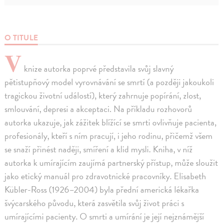
O TITULE
V
knize autorka poprvé představila svůj slavný
pětistupňový model vyrovnávání se smrtí (a později jakoukoli
tragickou životní událostí), který zahrnuje popírání, zlost,
smlouvání, depresi a akceptaci. Na příkladu rozhovorů
autorka ukazuje, jak zážitek blížící se smrti ovlivňuje pacienta,
profesionály, kteří s ním pracují, i jeho rodinu, přičemž všem
se snaží přinést naději, smíření a klid mysli. Kniha, v níž
autorka k umírajícím zaujímá partnerský přístup, může sloužit
jako etický manuál pro zdravotnické pracovníky. Elisabeth
Kübler-Ross (1926–2004) byla přední americká lékařka
švýcarského původu, která zasvětila svůj život práci s
umírajícími pacienty. O smrti a umírání je její nejznámější