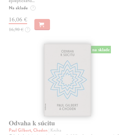
epileptického…
Na sklade
?
16,06 €
16,90 €
?
na sklade
Odvaha k súcitu
Paul Gilbert, Choden
| Kniha