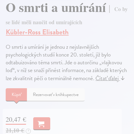
O smrti a umírání
Co by
se lidé měli naučit od umírajících
Kübler-Ross Elisabeth
O smrti a umírání je jednou z nejslavnějších
psychologických studií konce 20. století, jíž bylo
odtabuizováno téma smrti. Jde o autorčinu „vlajkovou
loď“, v níž se snaží přinést informace, na základě kterých
lze zkvalitnit péči o terminálně nemocné.
Čítať ďalej
↓
Kúpiť
Rezervovať v kníhkupectve
20,47 €
21,10 €
?