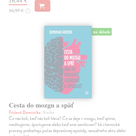
16,44 €
16,95 €
?
na sklade
Cesta do mozgu a späť
Fričová Dominika
| Kniha
Čo nás bolí, keď nás bolí hlava? Čo sa deje v mozgu, keď spíme,
meditujeme, športujeme alebo keď sme zamilovaní? ké chemické
procesy prebiehajú počas depresívnej epizódy, sexuálneho aktu alebo