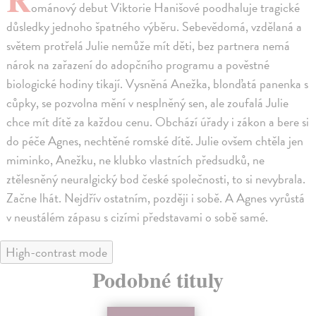
ománový debut Viktorie Hanišové poodhaluje tragické
důsledky jednoho špatného výběru. Sebevědomá, vzdělaná a
světem protřelá Julie nemůže mít děti, bez partnera nemá
nárok na zařazení do adopčního programu a pověstné
biologické hodiny tikají. Vysněná Anežka, blonďatá panenka s
cůpky, se pozvolna mění v nesplněný sen, ale zoufalá Julie
chce mít dítě za každou cenu. Obchází úřady i zákon a bere si
do péče Agnes, nechtěné romské dítě. Julie ovšem chtěla jen
miminko, Anežku, ne klubko vlastních předsudků, ne
ztělesněný neuralgický bod české společnosti, to si nevybrala.
Začne lhát. Nejdřív ostatním, později i sobě. A Agnes vyrůstá
v neustálém zápasu s cizími představami o sobě samé.
High-contrast mode
Podobné tituly