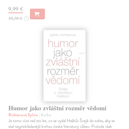
9,99 €
10,30 €
?
Humor jako zvláštní rozměr vědomí
Richterová Sylvie
| Kniha
Je tomu více než sto let, co se vydal Haškův Švejk do světa, aby se
stal nejpřekládanější knihou české literatury vůbec. Protože však