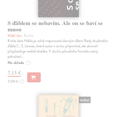
S ďáblem se nebavím. Ale on se baví se
mnou
Hábl Jan
| Kniha
Kniha Jana Hábla je volně inspirovaná slavným dílem Rady zkušeného
ďábla C. S. Lewise, které autor s úctou připomíná, ale zároveň
přizpůsobuje realitě dneška. V duchu původního formátu starý
pokušitel…
Na sklade
?
7,13 €
7,50 €
?
dotlač