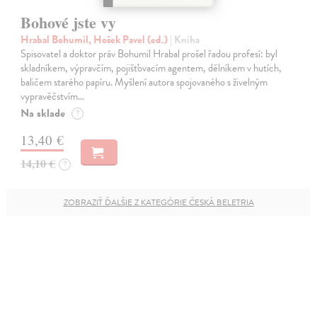
Bohové jste vy
Hrabal Bohumil, Hošek Pavel (ed.)
| Kniha
Spisovatel a doktor práv Bohumil Hrabal prošel řadou profesí: byl
skladníkem, výpravčím, pojišťovacím agentem, dělníkem v hutích,
baličem starého papíru. Myšlení autora spojovaného s živelným
vypravěčstvím…
Na sklade
?
13,40 €
14,10 €
?
ZOBRAZIŤ ĎALŠIE Z KATEGÓRIE ČESKÁ BELETRIA