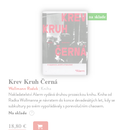
na sklade
Krev Kruh Černá
Wollmann Radek
| Kniha
Nakladatelství Alarm vydává druhou prozaickou knihu. Kniha od
Radka Wollmanna je návratem do konce devadesátých let, kdy se
subkultury po svém vypořádávaly s porevolučním chaosem.
Na sklade
?
18,80 €