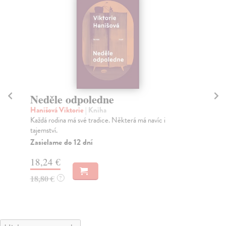
Neděle odpoledne
H
Hanišová Viktorie
| Kniha
Han
Každá rodina má své tradice. Některá má navíc i
Co 
tajemství.
na 
Zasielame do 12 dní
Za
18,24 €
18
18,80 €
18
?