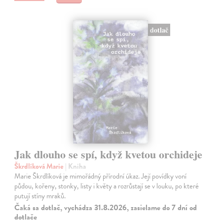
dotlač
Jak dlouho se spí, když kvetou orchideje
Škrdlíková Marie
| Kniha
Marie Škrdlíková je mimořádný přírodní úkaz. Její povídky voní
půdou, kořeny, stonky, listy i květy a rozrůstají se v louku, po které
putují stíny mraků.
Čaká sa dotlač, vychádza 31.8.2026, zasielame do 7 dní od
dotlače