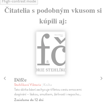
High-contrast mode
Čitatelia s podobným vkusom si
kúpili aj:
Děfče
Z
Stehlíková Viktorie
| Kniha
No
Tato sbírka básní zachycuje tříletou cestu emocemi
Far
dospívání – láskou, smutkem, žárlivostí i nepocho...
ost
Zasielame do 12 dní
Na