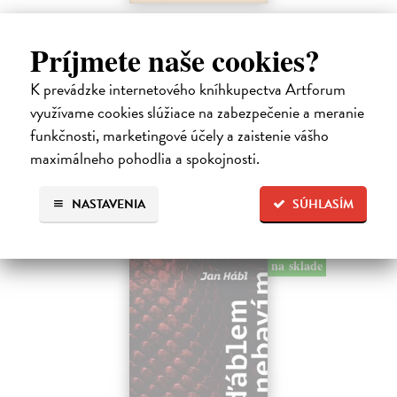
Pomalost
Kundera Milan
| Kniha
Príjmete naše cookies?
Pomalost, chronologicky první ze čtyř románů Milana Kundery
napsaných francouzsky, vychází v českém překladu Anny
K prevádzke internetového kníhkupectva Artforum
Kareninové. Vydávání Kunderových románů v českém jazyce se
využívame cookies slúžiace na zabezpečenie a meranie
uzavírá.
funkčnosti, marketingové účely a zaistenie vášho
Na sklade
?
maximálneho pohodlia a spokojnosti.
14,73 €
15,50 €
?
NASTAVENIA
SÚHLASÍM
na sklade