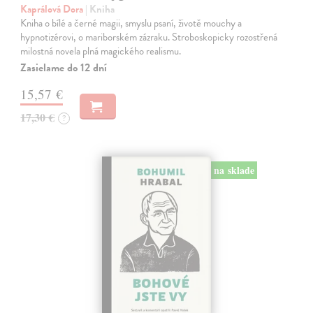
Kaprálová Dora
| Kniha
Kniha o bílé a černé magii, smyslu psaní, životě mouchy a
hypnotizérovi, o mariborském zázraku. Stroboskopicky rozostřená
milostná novela plná magického realismu.
Zasielame do 12 dní
15,57 €
17,30 €
?
na sklade