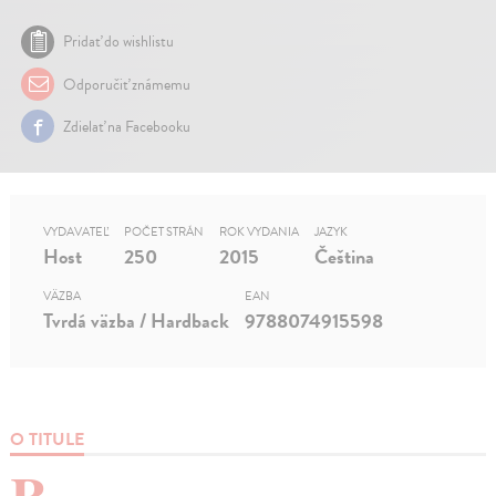
Pridať do wishlistu
Odporučiť známemu
Zdielať na Facebooku
VYDAVATEĽ
POČET STRÁN
ROK VYDANIA
JAZYK
Host
250
2015
Čeština
VÄZBA
EAN
Tvrdá väzba / Hardback
9788074915598
O TITULE
R