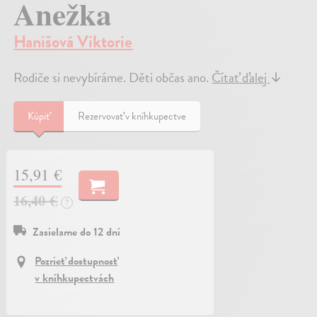
Anežka
Hanišová Viktorie
Rodiče si nevybíráme. Děti občas ano.
Čítať ďalej
↓
Kúpiť
Rezervovať v kníhkupectve
15,91 €
16,40 €
?
Zasielame do 12 dní
Pozrieť dostupnosť
v kníhkupectvách