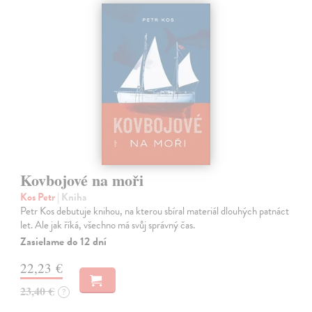
Kovbojové na moři
Kos Petr
| Kniha
Petr Kos debutuje knihou, na kterou sbíral materiál dlouhých patnáct
let. Ale jak říká, všechno má svůj správný čas.
Zasielame do 12 dní
22,23 €
23,40 €
?