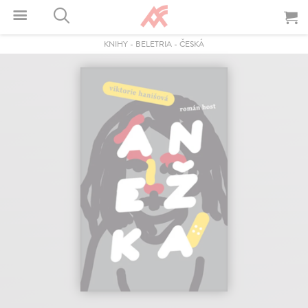
KNIHY
-
BELETRIA
-
ČESKÁ