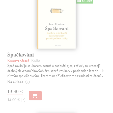
na sklade
Špačkování
Kroutvor Josef
| Kniha
Špačkování je souborem bezmála padesáti glos, reflexí, mikroesejí i
drobných vzpomínkových črt, které vznikaly v posledních letech – k
různým společenským i literárním příležitostem a z radosti ze čtení…
Na sklade
?
13,30 €
14,00 €
?