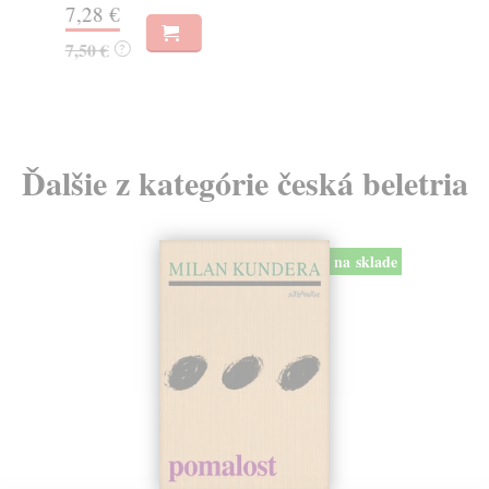
7,28 €
16
7,50 €
16
?
Ďalšie z kategórie česká beletria
na sklade