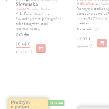
Slovenska
Haľák Miroslav
| Knih
Monografia prináša prv
Herchl Miroslav
| Kniha
obraz o živote a tvorbe
Kniha Fotografia a Krásy
Ormandíka (1968), výr
Slovenska prezentuje fotografie a
predstavi...
i
práce fotografov, ktoré
rezonovali na str...
Na sklade
?
Do 5 dní
45,57 €
16,44 €
49,00 €
?
16,95 €
?
na sklade