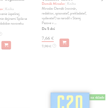
sy
Demák Miroslav
| Kniha
Miroslav Demák (novinár,
lav
| Kniha
Nem
redaktor, spisovateľ, prekladateľ,
vanie úspešnej
Dem
vydavateľ) sa narodil v Starej
ie dejinami Spiša sa
ktor
Pazove v ...
 obdobie novoveku
hla
kand
Do 5 dní
Zas
?
7,66 €
7,
7,90 €
?
7,5
na sklade