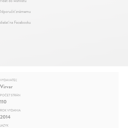
ridať do wishlistu
dporučiť známemu
dielať na Facebooku
VYDAVATEĽ
Virvar
POČET STRÁN
110
ROK VYDANIA
2014
JAZYK