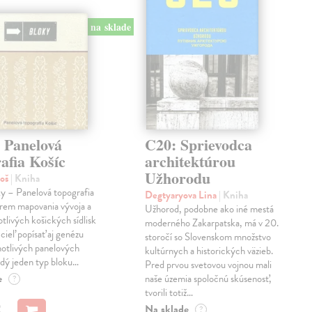
na sklade
 Panelová
C20: Sprievodca
afia Košíc
architektúrou
Užhorodu
roš
| Kniha
y – Panelová topografia
Degtyaryova Lina
| Kniha
krem mapovania vývoja a
Užhorod, podobne ako iné mestá
otlivých košických sídlisk
moderného Zakarpatska, má v 20.
 cieľ popísať aj genézu
storočí so Slovenskom množstvo
notlivých panelových
kultúrnych a historických väzieb.
ždý jeden typ bloku…
Pred prvou svetovou vojnou mali
e
naše územia spoločnú skúsenosť,
?
tvorili totiž…
€
Na sklade
?