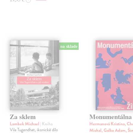
?
na sklade
Za sklem
Monumentálna 
Lambek Michael
| Kniha
Hermanová Kristína, Ch
Vila Tugendhat, ikonické dílo
Michal, Galko Adam, Š