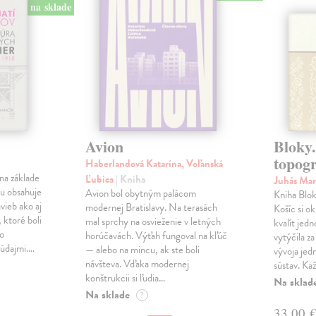
na sklade
Avion
Bloky.
topogr
Haberlandová Katarína, Voľanská
na základe
Ľubica
| Kniha
Juhás Ma
u obsahuje
Avion bol obytným palácom
Kniha Blok
avieb ako aj
modernej Bratislavy. Na terasách
Košíc si o
 ktoré boli
mal sprchy na osvieženie v letných
kvalít jedn
bo
horúčavách. Výťah fungoval na kľúč
vytýčila za
 údajmi.…
— alebo na mincu, ak ste boli
vývoja jed
návšteva. Vďaka modernej
sústav. Ka
konštrukcii si ľudia…
Na sklad
Na sklade
?
33,00 