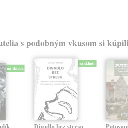
atelia s podobným vkusom si kúpili
na sklade
na sklade
dík
Divadlo bez stresu
Putovan