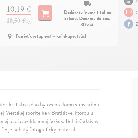
P
10,19 €
Dodávateľ nemá titul na
O
sklade. Dodanie do cca.
10,50 €
?
30 dní.
Z
Pozrieť dostupnosť v kníhkupectvách
utor bratislavského bytového domu s kaviarňou
 Mestskej sporiteľne v Bratislave, ktorou u
enej oceľovo-sklenenej fasády. Bol tiež aktívny
e je bohatý fotografický materiál.