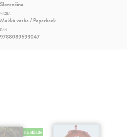
Slovenčina
VÄZBA
Mäkká väzba / Paperback
EAN
9788089693047
na sklade