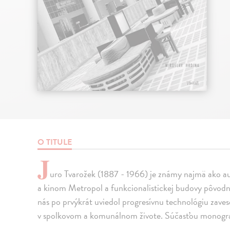
O TITULE
J
uro Tvarožek (1887 - 1966) je známy najmä ako a
a kinom Metropol a funkcionalistickej budovy pôvodnej
nás po prvýkrát uviedol progresívnu technológiu zaves
v spolkovom a komunálnom živote. Súčasťou monografi