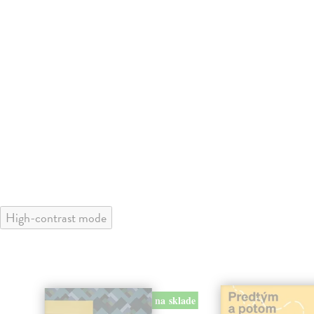
High-contrast mode
na sklade