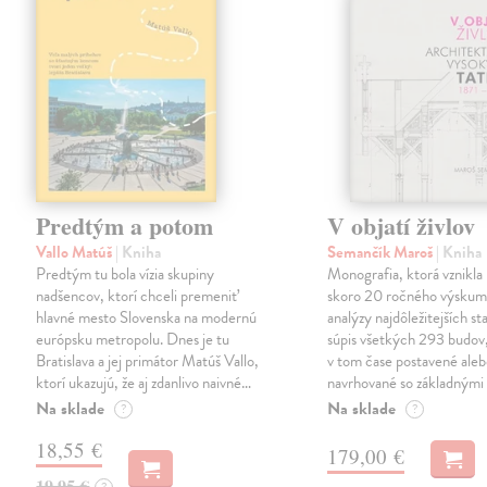
Predtým a potom
V objatí živlov
Vallo Matúš
| Kniha
Semančík Maroš
| Kniha
Predtým tu bola vízia skupiny
Monografia, ktorá vznikla 
nadšencov, ktorí chceli premeniť
skoro 20 ročného výskum
hlavné mesto Slovenska na modernú
analýzy najdôležitejších st
európsku metropolu. Dnes je tu
súpis všetkých 293 budov,
Bratislava a jej primátor Matúš Vallo,
v tom čase postavené ale
ktorí ukazujú, že aj zdanlivo naivné…
navrhované so základnými
Na sklade
Na sklade
?
?
18,55 €
179,00 €
19,95 €