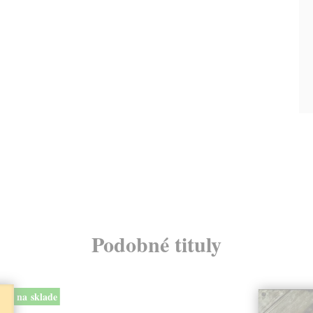
Podobné tituly
na sklade