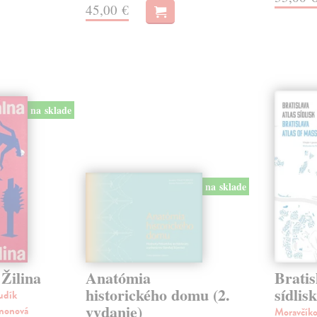
45,00 €
na sklade
na sklade
Žilina
Anatómia
Bratis
historického domu (2.
sídlis
udík
vydanie)
imonová
Moravčík