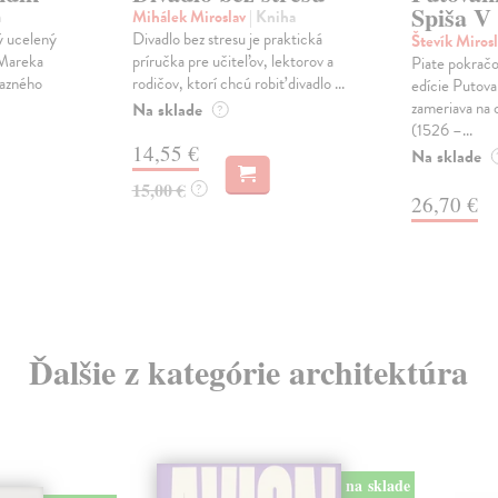
Spiša V
a
Mihálek Miroslav
| Kniha
ý ucelený
Divadlo bez stresu je praktická
Števík Miros
 Mareka
príručka pre učiteľov, lektorov a
Piate pokračo
azného
rodičov, ktorí chcú robiť divadlo ...
edície Putovan
zameriava na
Na sklade
?
(1526 –...
14,55 €
Na sklade
15,00 €
?
26,70 €
Ďalšie z kategórie architektúra
na sklade