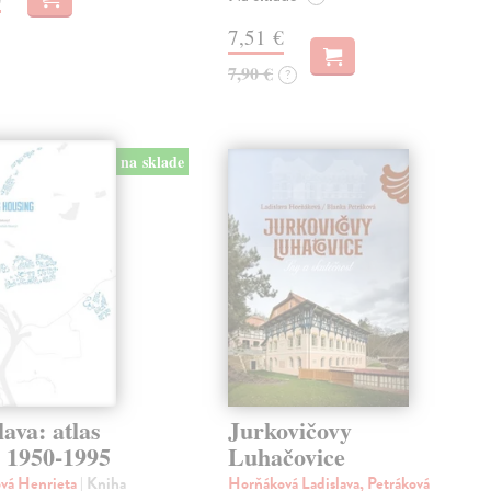
7,51 €
7,90 €
?
na sklade
lava: atlas
Jurkovičovy
k 1950-1995
Luhačovice
ová Henrieta
| Kniha
Horňáková Ladislava, Petráková