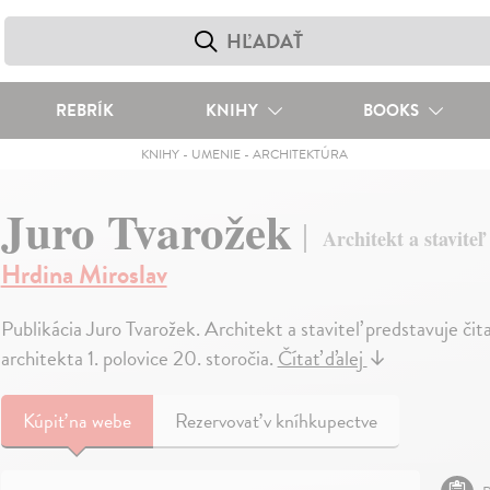
REBRÍK
KNIHY
BOOKS
KNIHY
-
UMENIE
-
ARCHITEKTÚRA
Juro Tvarožek
Architekt a staviteľ
Hrdina Miroslav
Publikácia Juro Tvarožek. Architekt a staviteľ predstavuje 
architekta 1. polovice 20. storočia.
Čítať ďalej
↓
Kúpiť
na webe
Rezervovať v kníhkupectve