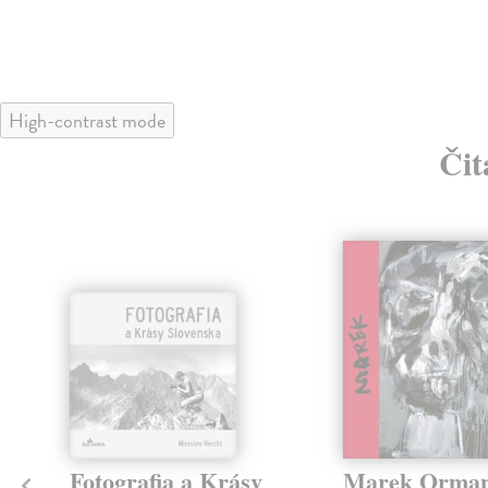
High-contrast mode
Čit
klade
Fotografia a Krásy
Marek Orman