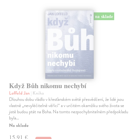
na sklade
Když Bůh nikomu nechybí
Loffeld Jan
| Kniha
Dlouhou dobu vládlo v křesťanském světě přesvědčení, že lidé jsou
vlastně „nevyléčitelně věřící“ a v určitém okamžiku svého života se
jistě budou ptát na Boha. Na tomto nezpochybnitelném předpokladu
byla…
Na sklade
15,91 €