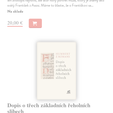
len životopis najnovší, ale skôr nový portrét muža, ktorý je známy ako
svätý František z Assisi. Máme to šťastie, že o Františkovi sa…
Na sklade
20,00 €
Dopis o třech základních řeholních
slibech