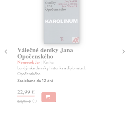
Válečné deníky Jana
D
Opočenského
K
Němeček Jan
| Kniha
kol
Londýnske denníky historika a diplomata J.
Čty
Opočenského.
roc
Zasielame do 12 dní
Za
22,99 €
4,
23,70 €
4,
?