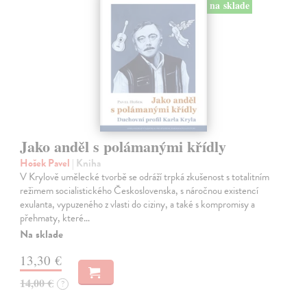
na sklade
Jako anděl s polámanými křídly
Hošek Pavel
| Kniha
V Krylově umělecké tvorbě se odráží trpká zkušenost s totalitním
režimem socialistického Československa, s náročnou existencí
exulanta, vypuzeného z vlasti do ciziny, a také s kompromisy a
přehmaty, které…
Na sklade
13,30 €
14,00 €
?