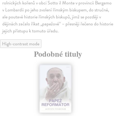
rolnických kořenů v obci Sotto il Monte v provincii Bergamo
v Lombardii po jeho zvolení římským biskupem, do stručné,
ale poutavé historie římských biskupů, jimž se později v
dějinách začalo říkat „papežové“ – přesněji řečeno do historie
jejich přístupu k tomuto úřadu.
High-contrast mode
Podobné tituly