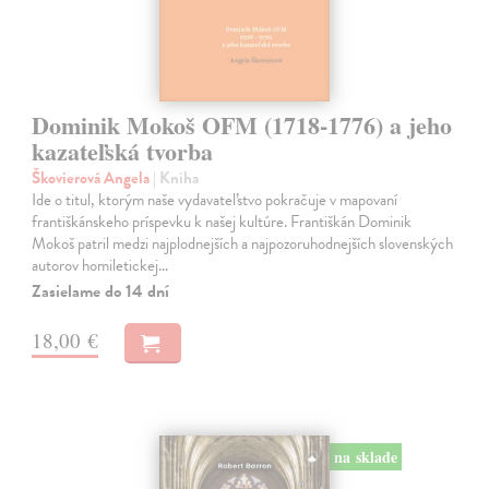
Dominik Mokoš OFM (1718-1776) a jeho
kazateľská tvorba
Škovierová Angela
| Kniha
Ide o titul, ktorým naše vydavateľstvo pokračuje v mapovaní
františkánskeho príspevku k našej kultúre. Františkán Dominik
Mokoš patril medzi najplodnejších a najpozoruhodnejších slovenských
autorov homiletickej…
Zasielame do 14 dní
18,00 €
na sklade