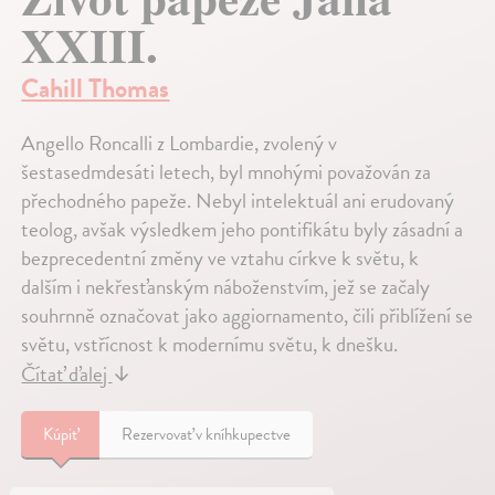
XXIII.
Cahill Thomas
Angello Roncalli z Lombardie, zvolený v
šestasedmdesáti letech, byl mnohými považován za
přechodného papeže. Nebyl intelektuál ani erudovaný
teolog, avšak výsledkem jeho pontifikátu byly zásadní a
bezprecedentní změny ve vztahu církve k světu, k
dalším i nekřesťanským náboženstvím, jež se začaly
souhrnně označovat jako aggiornamento, čili přiblížení se
světu, vstřícnost k modernímu světu, k dnešku.
Čítať ďalej
↓
Kúpiť
Rezervovať v kníhkupectve