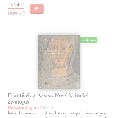
18,24 €
18,80 €
?
na sklade
František z Assisi. Nový kritický
životopis
Thompson Augustine
| Kniha
Táto kniha nesie podtitul „Nový kritický životopis“, čím sa nemyslí,