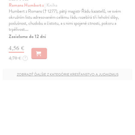
Romans Humbert z
| Kniha
Humbert z Romans († 1277), pátý magistr Řádu kazatelů, ve svém
okružním listu adresovaném celému řádu rozebírá tři řeholní sliby,
poslušnost, chudobu a čistotu, a s nimi spojené ctnosti, pokoru a
trpělivost.…
Zasielame do 12 dní
4,56 €
4,70 €
?
ZOBRAZIŤ ĎALŠIE Z KATEGÓRIE KRESŤANSTVO A JUDAIZMUS