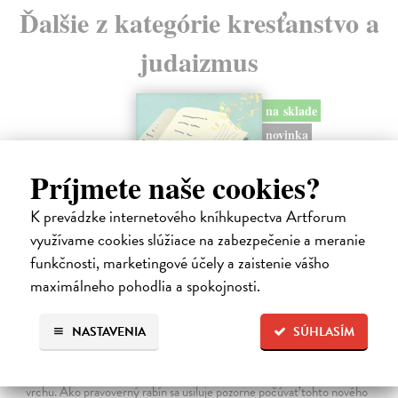
Ďalšie z kategórie kresťanstvo a
judaizmus
na sklade
novinka
Príjmete naše cookies?
K prevádzke internetového kníhkupectva Artforum
využívame cookies slúžiace na zabezpečenie a meranie
funkčnosti, marketingové účely a zaistenie vášho
maximálneho pohodlia a spokojnosti.
Rabín sa rozpráva s Ježišom
NASTAVENIA
SÚHLASÍM
Neusner Jacob
| Kniha
Autor knihy sa v duchu stáva v Galilei poslucháčom Ježišovej Reči na
vrchu. Ako pravoverný rabín sa usiluje pozorne počúvať tohto nového