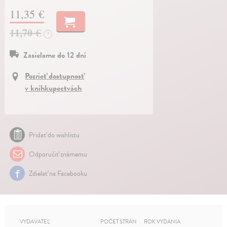
11,35 €
11,70 €
?
Zasielame do 12 dní
Pozrieť dostupnosť
v kníhkupectvách
Pridať do wishlistu
Odporučiť známemu
Zdielať na Facebooku
VYDAVATEĽ
POČET STRÁN
ROK VYDANIA