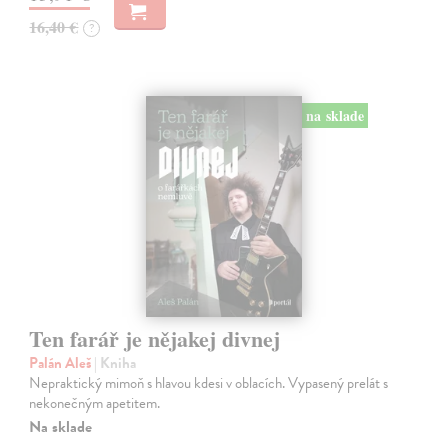
16,40 €
?
na sklade
Ten farář je nějakej divnej
Palán Aleš
| Kniha
Nepraktický mimoň s hlavou kdesi v oblacích. Vypasený prelát s
nekonečným apetitem.
Na sklade