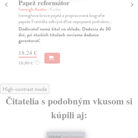
Papež reformátor
D
Ivereigh Austin
| Kniha
Ha
Ivereighova široce pojatá a propracovaná biografie
Kni
papeže Františka odkrývá dříve nepopsané podrobno...
aut
vý..
Dodávateľ nemá titul na sklade. Dodanie do 30
dní, pri starších tituloch nevieme dodanie
Na
garantovať.
13
18,24 €
14
18,80 €
?
High-contrast mode
Čitatelia s podobným vkusom si
kúpili aj: