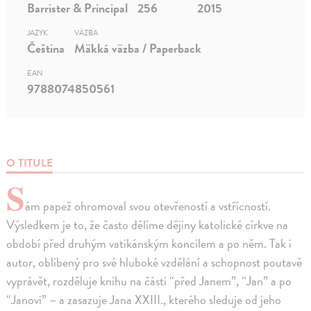
Barrister & Principal
256
2015
JAZYK
VÄZBA
Čeština
Mäkká väzba / Paperback
EAN
9788074850561
O TITULE
S
ám papež ohromoval svou otevřeností a vstřícností.
Výsledkem je to, že často dělíme dějiny katolické církve na
období před druhým vatikánským koncilem a po něm. Tak i
autor, oblíbený pro své hluboké vzdělání a schopnost poutavě
vyprávět, rozděluje knihu na části “před Janem”, “Jan” a po
“Janovi” – a zasazuje Jana XXIII., kterého sleduje od jeho