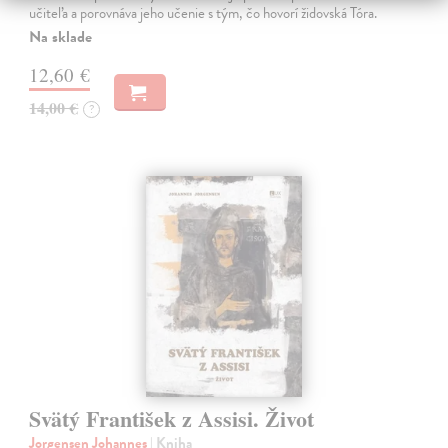
učiteľa a porovnáva jeho učenie s tým, čo hovorí židovská Tóra.
Na sklade
12,60 €
14,00 €
?
Svätý František z Assisi. Život
Jorgensen Johannes
| Kniha