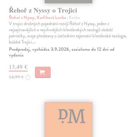
Řehoř z Nyssy o Trojici
Řehoř z Nyssy, Karfíková Lenka
| Kniha
V trojici drobných pojednání rozvíjí Řehoř z Nyssy, jeden z
nejzajímavějších a nejvlivnějších křesťanských teologů období
patristiky, svoje představy o ústředním tajemství křesťanské teologie,
božské Trojici.…
Predpredaj, vychádza 3.9.2026, zasielame do 12 dní od
vydania
13,49 €
14,99 €
?