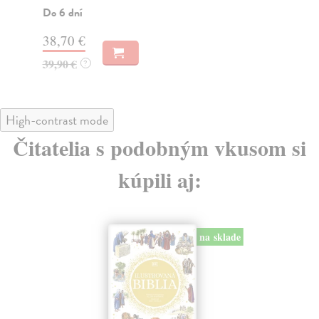
Do 6 dní
48
38,70 €
49
39,90 €
?
High-contrast mode
Čitatelia s podobným vkusom si
kúpili aj:
na sklade