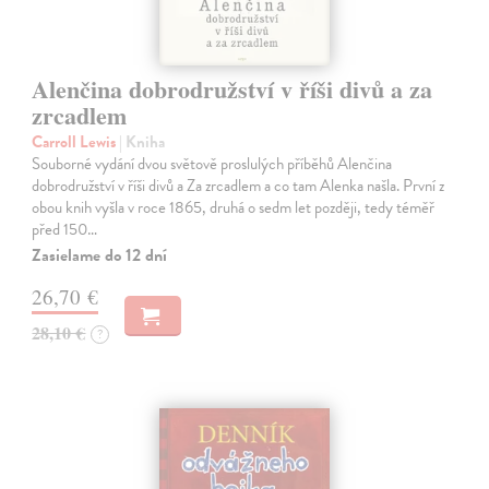
Alenčina dobrodružství v říši divů a za
zrcadlem
Carroll Lewis
| Kniha
Souborné vydání dvou světově proslulých příběhů Alenčina
dobrodružství v říši divů a Za zrcadlem a co tam Alenka našla. První z
obou knih vyšla v roce 1865, druhá o sedm let později, tedy téměř
před 150…
Zasielame do 12 dní
26,70 €
28,10 €
?