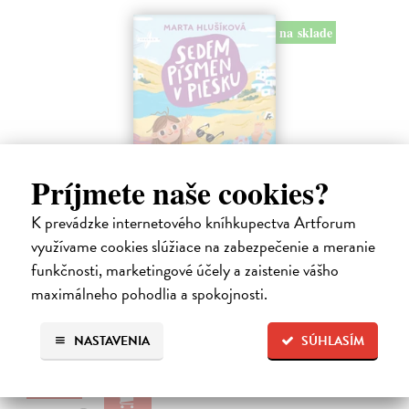
na sklade
Príjmete naše cookies?
K prevádzke internetového kníhkupectva Artforum
Sedem písmen v piesku
využívame cookies slúžiace na zabezpečenie a meranie
Hlušíková Marta
| Kniha
funkčnosti, marketingové účely a zaistenie vášho
Dovolenka na Kréte je niekedy plná prekvapení. Súrodenci Noro a
maximálneho pohodlia a spokojnosti.
Anabela pri mori spoznávajú svojráznych Chrtovcov, natrafia na
usušenú jaštericu, zaujmú ich Uwe a Hans, ktorí sú takmer celé dni
zahrabaní…
NASTAVENIA
SÚHLASÍM
Na sklade
?
14,20 €