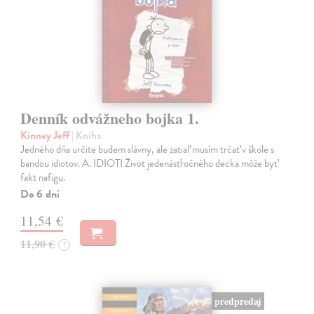
Denník odvážneho bojka 1.
Kinney Jeff
| Kniha
Jedného dňa určite budem slávny, ale zatiaľ musím trčať v škole s
bandou idiotov. A. IDIOTI Život jedenásťročného decka môže byť
fakt nafigu.
Do 6 dní
11,54 €
11,90 €
?
predpredaj