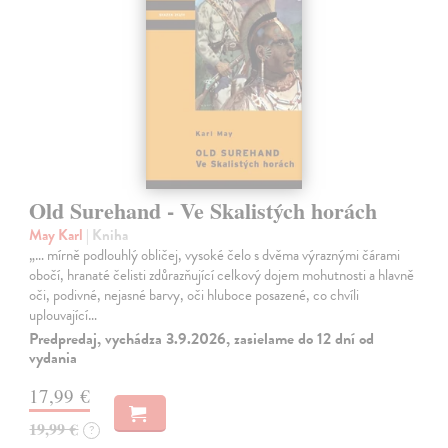
Old Surehand - Ve Skalistých horách
May Karl
| Kniha
„… mírně podlouhlý obličej, vysoké čelo s dvěma výraznými čárami
obočí, hranaté čelisti zdůrazňující celkový dojem mohutnosti a hlavně
oči, podivné, nejasné barvy, oči hluboce posazené, co chvíli
uplouvající…
Predpredaj, vychádza 3.9.2026, zasielame do 12 dní od
vydania
17,99 €
19,99 €
?