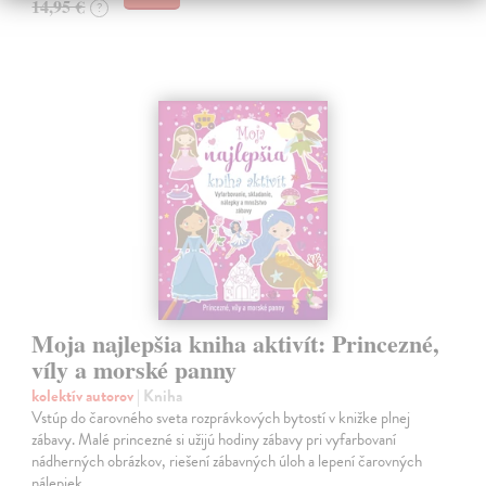
14,95 €
?
Moja najlepšia kniha aktivít: Princezné,
víly a morské panny
kolektív autorov
| Kniha
Vstúp do čarovného sveta rozprávkových bytostí v knižke plnej
zábavy. Malé princezné si užijú hodiny zábavy pri vyfarbovaní
nádherných obrázkov, riešení zábavných úloh a lepení čarovných
nálepiek.