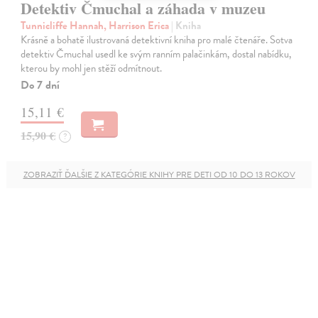
Detektiv Čmuchal a záhada v muzeu
Tunnicliffe Hannah, Harrison Erica
| Kniha
Krásně a bohatě ilustrovaná detektivní kniha pro malé čtenáře. Sotva
detektiv Čmuchal usedl ke svým ranním palačinkám, dostal nabídku,
kterou by mohl jen stěží odmítnout.
Do 7 dní
15,11 €
15,90 €
?
ZOBRAZIŤ ĎALŠIE Z KATEGÓRIE KNIHY PRE DETI OD 10 DO 13 ROKOV