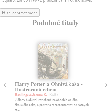
Square, London 1997), preložila Jana Petrikovičová.
High-contrast mode
Podobné tituly
Harry Potter a Ohnivá čaša -
Ha
Ilustrovaná edícia
Il
Rowlingová Joanne K.
| Kniha
Ro
„Úlohy budú tri, rozložené na obdobie celého
Upr
školského roka, a preveria reprezentantov po rôznych
sa 
st...
Do