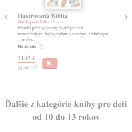
Ilustrovaná Biblia
I
Hastingsová Selina
| Kniha
kol
Biblické príbehy prerozprávané pre deti
Tát
zrozumiteľným, živým jazykom s bohatým, prekrásnym
Kto
ilustračn...
Do
Na sklade
?
16
24,15 €
17
24,90 €
?
Ďalšie z kategórie knihy pre deti
od 10 do 13 rokov