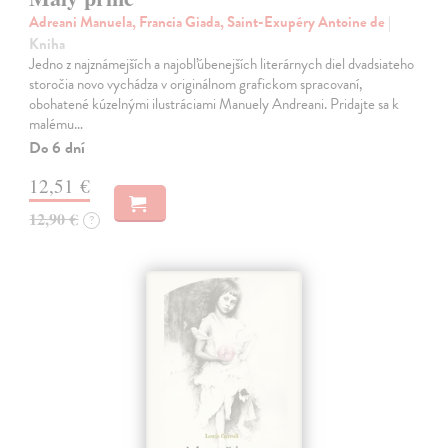
Adreani Manuela, Francia Giada, Saint-Exupéry Antoine de
|
Kniha
Jedno z najznámejších a najobľúbenejších literárnych diel dvadsiateho
storočia novo vychádza v originálnom grafickom spracovaní,
obohatené kúzelnými ilustráciami Manuely Andreani. Pridajte sa k
malému…
Do 6 dní
12,51 €
12,90 €
?