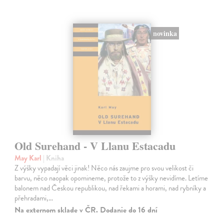
novinka
Old Surehand - V Llanu Estacadu
May Karl
| Kniha
Z výšky vypadají věci jinak! Něco nás zaujme pro svou velikost či
barvu, něco naopak opomineme, protože to z výšky nevidíme. Letíme
balonem nad Českou republikou, nad řekami a horami, nad rybníky a
přehradami,…
Na externom sklade v ČR. Dodanie do 16 dní