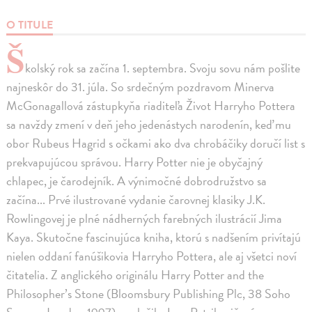
O TITULE
Š
kolský rok sa začína 1. septembra. Svoju sovu nám pošlite
najneskôr do 31. júla. So srdečným pozdravom Minerva
McGonagallová zástupkyňa riaditeľa Život Harryho Pottera
sa navždy zmení v deň jeho jedenástych narodenín, keď mu
obor Rubeus Hagrid s očkami ako dva chrobáčiky doručí list s
prekvapujúcou správou. Harry Potter nie je obyčajný
chlapec, je čarodejník. A výnimočné dobrodružstvo sa
začína... Prvé ilustrované vydanie čarovnej klasiky J.K.
Rowlingovej je plné nádherných farebných ilustrácií Jima
Kaya. Skutočne fascinujúca kniha, ktorú s nadšením privítajú
nielen oddaní fanúšikovia Harryho Pottera, ale aj všetci noví
čitatelia. Z anglického originálu Harry Potter and the
Philosopher’s Stone (Bloomsbury Publishing Plc, 38 Soho