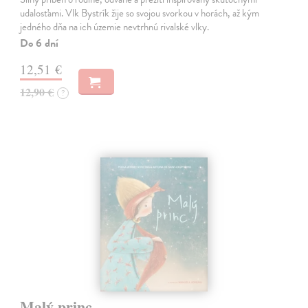
udalosťami. Vlk Bystrík žije so svojou svorkou v horách, až kým
jedného dňa na ich územie nevtrhnú rivalské vlky.
Do 6 dní
12,51 €
12,90 €
?
Malý princ