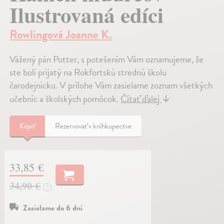
Ilustrovaná edíci
Rowlingová Joanne K.
Vážený pán Potter, s potešením Vám oznamujeme, že
ste boli prijatý na Rokfortskú strednú školu
čarodejnícku. V prílohe Vám zasielame zoznam všetkých
učebníc a školských pomôcok.
Čítať ďalej
↓
Kúpiť
Rezervovať v kníhkupectve
33,85 €
34,90 €
?
Zasielame do 6 dní