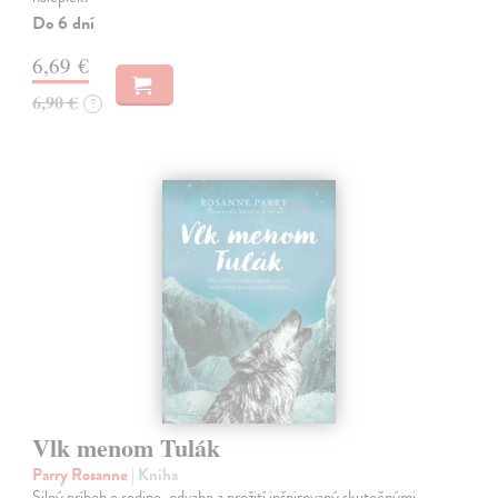
Do 6 dní
6,69 €
6,90 €
?
Vlk menom Tulák
Parry Rosanne
| Kniha
Silný príbeh o rodine, odvahe a prežití inšpirovaný skutočnými