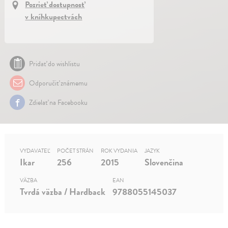
Pozrieť dostupnosť
v kníhkupectvách
Pridať do wishlistu
Odporučiť známemu
Zdielať na Facebooku
VYDAVATEĽ
POČET STRÁN
ROK VYDANIA
JAZYK
Ikar
256
2015
Slovenčina
VÄZBA
EAN
Tvrdá väzba / Hardback
9788055145037