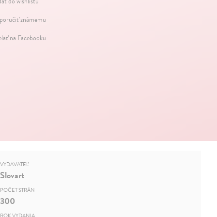
dať do wishlistu
oručiť známemu
elať na Facebooku
VYDAVATEĽ
Slovart
POČET STRÁN
300
ROK VYDANIA