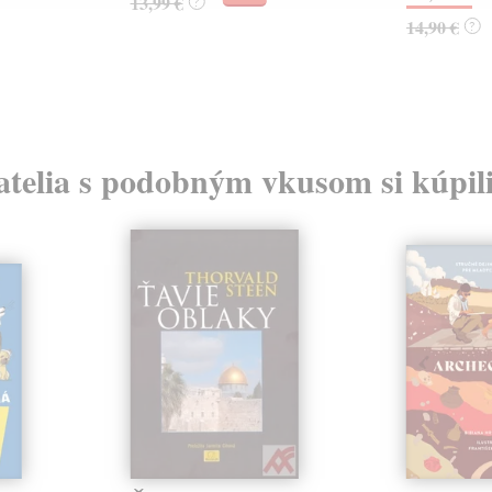
13,99 €
?
14,90 €
?
atelia s podobným vkusom si kúpili