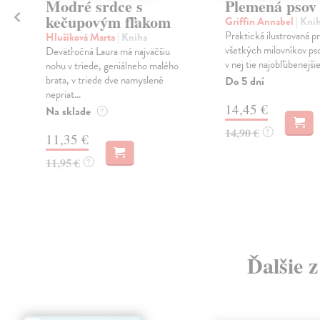
Modré srdce s
Plemená psov
kečupovým fľakom
Griffin Annabel
| Kni
Praktická ilustrovaná p
Hlušíková Marta
| Kniha
všetkých milovníkov ps
Deväťročná Laura má najväčšiu
v nej tie najobľúbenejšie
nohu v triede, geniálneho malého
brata, v triede dve namyslené
Do 5 dní
nepriat...
14,45 €
Na sklade
?
14,90 €
?
11,35 €
11,95 €
?
Ďalšie 