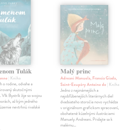
enom Tulák
Malý princ
sanne
| Kniha
Adreani Manuela, Francia Giada,
eh o rodine, odvahe a
Saint-Exupéry Antoine de
| Kniha
špirovaný skutočnými
Jedno z najznámejších a
 Vlk Bystrík žije so svojou
najobľúbenejších literárnych diel
horách, až kým jedného
dvadsiateho storočia novo vychádza
 územie nevtrhnú rivalské
v originálnom grafickom spracovaní,
obohatené kúzelnými ilustráciami
Manuely Andreani. Pridajte sa k
malému…