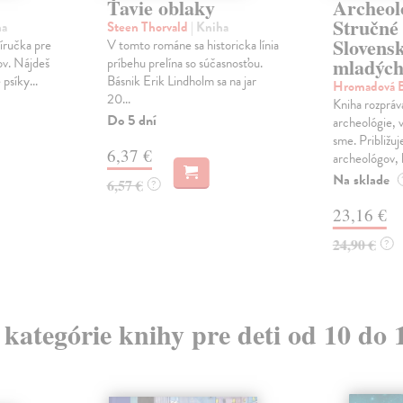
Ťavie oblaky
Archeol
Stručné 
ha
Steen Thorvald
| Kniha
Slovens
ríručka pre
V tomto románe sa historicka línia
mladých 
ov. Nájdeš
príbehu prelína so súčasnosťou.
 psíky...
Básnik Erik Lindholm sa na jar
Hromadová B
20...
Kniha rozpráv
Do 5 dní
archeológie, 
sme. Približuj
6,37 €
archeológov, k
Na sklade
6,57 €
?
23,16 €
24,90 €
?
z kategórie knihy pre deti od 10 do 