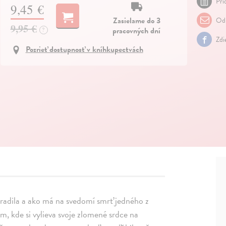
Pri
9,45 €
Zasielame do 3
Odp
9,95 €
pracovných dní
?
Zdi
Pozrieť dostupnosť v kníhkupectvách
zradila a ako má na svedomí smrť jedného z
, kde si vylieva svoje zlomené srdce na