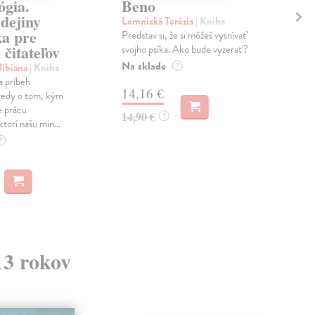
ógia.
Beno
Ma
dejiny
ob
Lomnická Terézia
| Kniha
ka pre
Predstav si, že si môžeš vysnívať
Hev
čitateľov
svojho psíka. Ako bude vyzerať?
Žije
všel
Na sklade
ibiana
| Kniha
?
nemo
a príbeh
14,16 €
pr...
vedy o tom, kým
Do 
e prácu
14,90 €
?
torí našu min...
10
?
10,
13 rokov