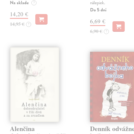
Na sklade
nálepiek.
?
Do 5 dní
14,20 €
6,69 €
14,95 €
?
6,90 €
?
Alenčina
Denník odvážn