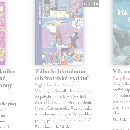
novinka
 kniha
Záhada hlavolamu
Vlk m
né,
(sběratelské vydání)
Parry Ro
panny
Silný príb
Foglar Jaroslav
| Kniha
prežití in
V temných Stínadlech se cosi dalo
udalosťami.
do pohybu! Klub Rychlých šípů –
svorkou v 
Mirek Dušín, Jarka Metelka, Jindra
ižke plnej
dňa na ich
Hojer, Červenáček a Rychlonožka
užijú
vlky.
– u toho nesmí chybět! Když chlapci
vaní
Do 5 dní
poznají příběh zámečnického učně…
ení
Zasielame do 14 dní
arovných