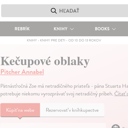
REBRÍK
KNIHY
BOOKS
KNIHY
-
KNIHY PRE DETI
-
OD 10 DO 13 ROKOV
Kečupové oblaky
Pitcher Annabel
Pätnásťročná Zoe má netradičného priateľa - pána Stuarta Harri
potrebuje niekomu vyrozprávať svoj netradičný príbeh.
Čítať 
Kúpiť
na webe
Rezervovať v kníhkupectve