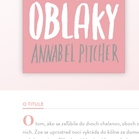
O TITULE
O
tom, ako sa zaľúbila do dvoch chalanov, oboch 
nich. Zoe sa uprostred noci vykráda do kôlne za domom