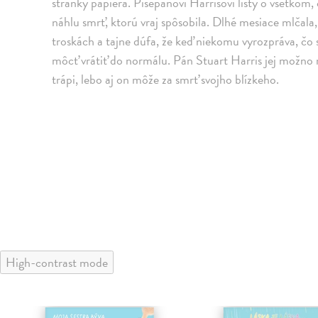
stránky papiera. Píšepánovi Harrisovi listy o všetkom,
náhlu smrť, ktorú vraj spôsobila. Dlhé mesiace mlčala, v
troskách a tajne dúfa, že keď niekomu vyrozpráva, čo sa
môcť vrátiť do normálu. Pán Stuart Harris jej možno 
trápi, lebo aj on môže za smrť svojho blízkeho.
High-contrast mode