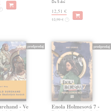
€
Do 5 dní
?
12,51 €
12,90 €
?
predpredaj
predpredaj
urehand - Ve
Enola Holmesová 7 -