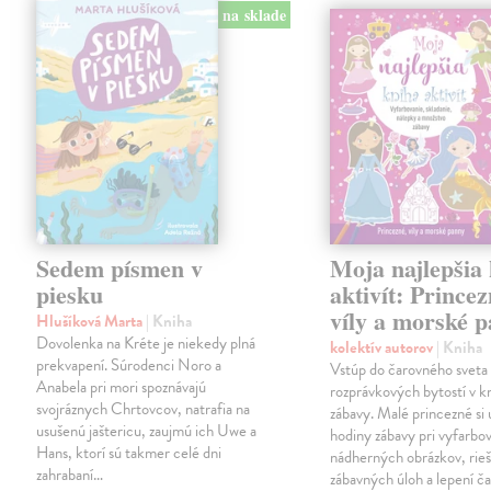
na sklade
Sedem písmen v
Moja najlepšia
piesku
aktivít: Princez
víly a morské 
Hlušíková Marta
| Kniha
Dovolenka na Kréte je niekedy plná
kolektív autorov
| Kniha
prekvapení. Súrodenci Noro a
Vstúp do čarovného sveta
Anabela pri mori spoznávajú
rozprávkových bytostí v kn
svojráznych Chrtovcov, natrafia na
zábavy. Malé princezné si 
usušenú jaštericu, zaujmú ich Uwe a
hodiny zábavy pri vyfarbo
Hans, ktorí sú takmer celé dni
nádherných obrázkov, rieš
zahrabaní…
zábavných úloh a lepení č