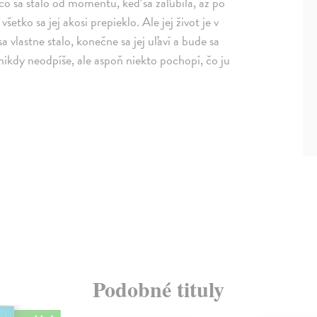
 čo sa stalo od momentu, keď sa zaľúbila, až po
šetko sa jej akosi prepieklo. Ale jej život je v
 vlastne stalo, konečne sa jej uľaví a bude sa
nikdy neodpíše, ale aspoň niekto pochopí, čo ju
Podobné tituly