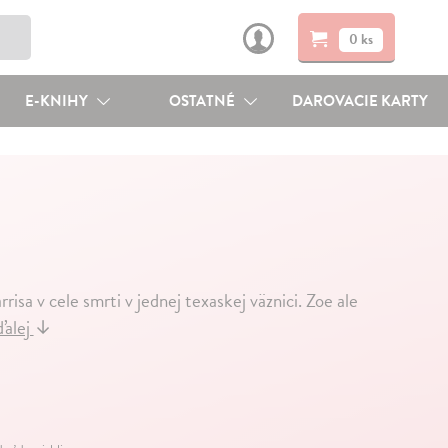
0 ks
E-KNIHY
OSTATNÉ
DAROVACIE KARTY
sa v cele smrti v jednej texaskej väznici. Zoe ale
ďalej
↓