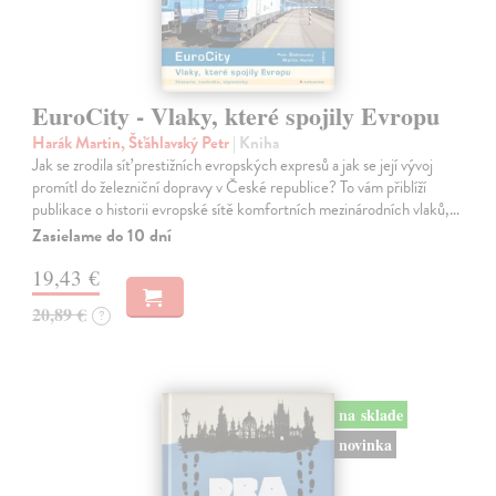
EuroCity - Vlaky, které spojily Evropu
Harák Martin, Šťáhlavský Petr
| Kniha
Jak se zrodila síť prestižních evropských expresů a jak se její vývoj
promítl do železniční dopravy v České republice? To vám přiblíží
publikace o historii evropské sítě komfortních mezinárodních vlaků,…
Zasielame do 10 dní
19,43 €
20,89 €
?
na sklade
novinka