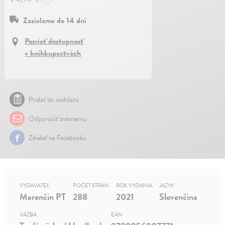
Zasielame do 14 dní
Pozrieť dostupnosť
v kníhkupectvách
Pridať do wishlistu
Odporučiť známemu
Zdielať na Facebooku
VYDAVATEĽ
POČET STRÁN
ROK VYDANIA
JAZYK
Marenčin PT
288
2021
Slovenčina
VÄZBA
EAN