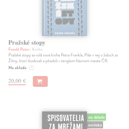
Pražské stopy
Frankl Peter
| Kniha
Pražské stopy sa volá nová kniha Petra Frankla. Píše v nej o židoch zo
Žiliny, ktorí študovali a pôsobili v terajšom hlavnom meste ČR.
Na sklade
?
20,00 €
na sklade
novinka