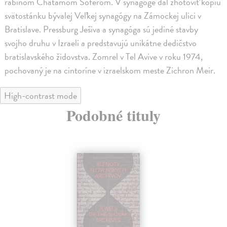
rabínom Chatamom Soferom. V synagóge dal zhotoviť kópiu
svätostánku bývalej Veľkej synagógy na Zámockej ulici v
Bratislave. Pressburg Ješiva a synagóga sú jediné stavby
svojho druhu v Izraeli a predstavujú unikátne dedičstvo
bratislavského židovstva. Zomrel v Tel Avive v roku 1974,
pochovaný je na cintoríne v izraelskom meste Zichron Meir.
High-contrast mode
Podobné tituly