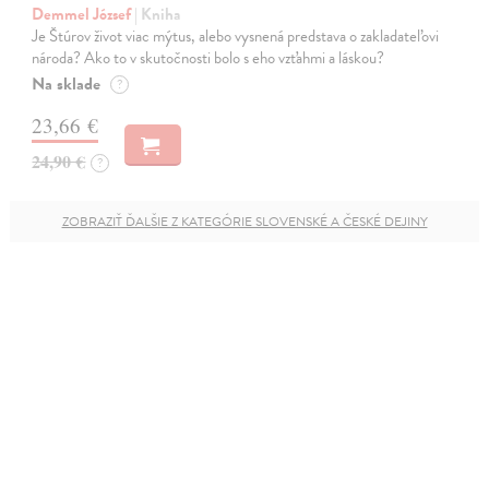
Demmel József
| Kniha
Je Štúrov život viac mýtus, alebo vysnená predstava o zakladateľovi
národa? Ako to v skutočnosti bolo s eho vzťahmi a láskou?
Na sklade
?
23,66 €
24,90 €
?
ZOBRAZIŤ ĎALŠIE Z KATEGÓRIE SLOVENSKÉ A ČESKÉ DEJINY