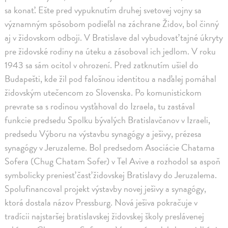
sa konať. Ešte pred vypuknutím druhej svetovej vojny sa
významným spôsobom podieľal na záchrane Židov, bol činný
aj v židovskom odboji. V Bratislave dal vybudovať tajné úkryty
pre židovské rodiny na úteku a zásoboval ich jedlom. V roku
1943 sa sám ocitol v ohrození. Pred zatknutím ušiel do
Budapešti, kde žil pod falošnou identitou a naďalej pomáhal
židovským utečencom zo Slovenska. Po komunistickom
prevrate sa s rodinou vysťahoval do Izraela, tu zastával
funkcie predsedu Spolku bývalých Bratislavčanov v Izraeli,
predsedu Výboru na výstavbu synagógy a ješivy, prézesa
synagógy v Jeruzaleme. Bol predsedom Asociácie Chatama
Sofera (Chug Chatam Sofer) v Tel Avive a rozhodol sa aspoň
symbolicky preniesť časť židovskej Bratislavy do Jeruzalema.
Spolufinancoval projekt výstavby novej ješivy a synagógy,
ktorá dostala názov Pressburg. Nová ješiva pokračuje v
tradícii najstaršej bratislavskej židovskej školy preslávenej