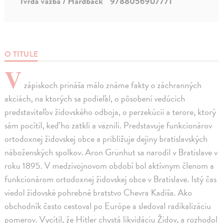
Tvrdá väzba / Hardback
9788056907771
O TITULE
V
zápiskoch prináša málo známe fakty o záchranných
akciách, na ktorých sa podieľal, o pôsobení vedúcich
predstaviteľov židovského odboja, o perzekúcii a terore, ktorý
sám pocítil, keď ho zatkli a väznili. Predstavuje funkcionárov
ortodoxnej židovskej obce a približuje dejiny bratislavských
náboženských spolkov. Aron Grünhut sa narodil v Bratislave v
roku 1895. V medzivojnovom období bol aktívnym členom a
funkcionárom ortodoxnej židovskej obce v Bratislave. Istý čas
viedol židovské pohrebné bratstvo Chevra Kadiša. Ako
obchodník často cestoval po Európe a sledoval radikalizáciu
pomerov. Vycítil, že Hitler chystá likvidáciu Židov, a rozhodol