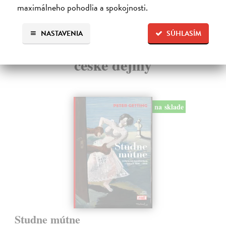
maximálneho pohodlia a spokojnosti.
NASTAVENIA
SÚHLASÍM
Ďalšie z kategórie slovenské a
české dejiny
na sklade
Studne mútne