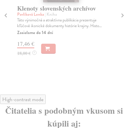
Klenoty slovenských archívov
Ži
g
Pavlíková Lenka
| Kniha
Táto výnimočná a atraktívna publikácia prezentuje
Sal
kľúčové ikonické dokumenty histórie krajiny. Histo...
Kni
pre
Zasielame do 14 dní
výs
17,46 €
Na
18,00 €
?
14
15
High-contrast mode
Čitatelia s podobným vkusom si
kúpili aj: