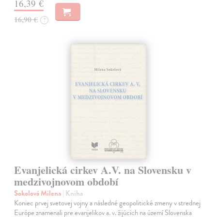
16,39 €
16,90 €
?
Evanjelická cirkev A.V. na Slovensku v
medzivojnovom období
Sokolová Milena
| Kniha
Koniec prvej svetovej vojny a následné geopolitické zmeny v strednej
Európe znamenali pre evanjelikov a. v. žijúcich na území Slovenska