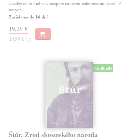
zásadný obrat v ich dovtedajšom cirkevno-náboženskom živote. V
nových…
Zasielame do 14 dní
19,39 €
19,99 €
?
na sklade
Štúr. Zrod slovenského národa