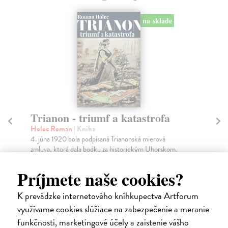
na sklade
Trianon - triumf a katastrofa
4
d
Holec Roman
| Kniha
4. júna 1920 bola podpísaná Trianonská mierová
Ma
zmluva, ktorá dala bodku za historickým Uhorskom.
44 
Zml...
kni
Na sklade
Na
Príjmete naše cookies?
?
13,41 €
15
K prevádzke internetového kníhkupectva Artforum
14,90 €
využívame cookies slúžiace na zabezpečenie a meranie
?
17
funkčnosti, marketingové účely a zaistenie vášho