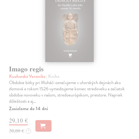
Imago regis
Kucharská Veronika
| Kniha
Obdobie bitky pri Moháči označujeme v uhorských dejinách ako
zlomové a rokom 1526 vymedzujeme koniec stredoveku a začiatok
obdobia novoveku v našom, stredoeurópskom, priestore. Napriek
dôležitosti a aj…
Zasielame do 14 dní
29,10 €
30,00 €
?