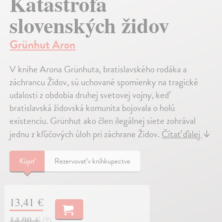
Katastrofa
slovenských židov
Grünhut Aron
V knihe Arona Grünhuta, bratislavského rodáka a
záchrancu Židov, sú uchované spomienky na tragické
udalosti z obdobia druhej svetovej vojny, keď
bratislavská židovská komunita bojovala o holú
existenciu. Grünhut ako člen ilegálnej siete zohrával
jednu z kľúčových úloh pri záchrane Židov.
Čítať ďalej
↓
Kúpiť
Rezervovať v kníhkupectve
13,41 €
14,90 €
?