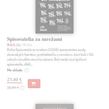
Spisovatelia za mrežami
Bábik Ján
| Kniha
Kniha Spisovatelia za mrežami (2026) zaznamenáva osudy
slovenských literátov, prekladateľov a novinárov, ktorí boli v 50.
rokoch minulého storočia väznení. Boli medzi nimi špičkoví
spisovatelia, ďalší…
Na sklade
?
23,40 €
26,00 €
?