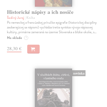
Historické nápisy a ich nosiče
Šedivý Juraj
| Kniha
Po nemeckej a francúzskej príručke epigrafie (historickej disciplíny
zaoberajúcej sa nápismi) vychádza tretia syntéza vývoja nápisovej
kultúry, primárne zameraná na územie Slovenska a blízke okolie, s…
Na sklade
?
28,30 €
novinka