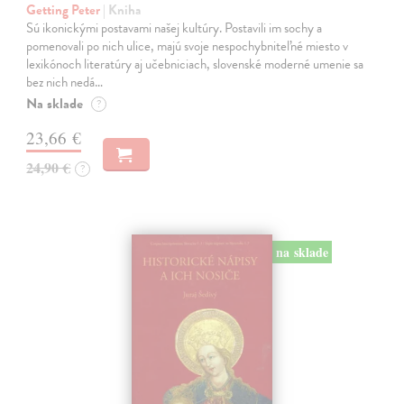
Getting Peter
| Kniha
Sú ikonickými postavami našej kultúry. Postavili im sochy a
pomenovali po nich ulice, majú svoje nespochybniteľné miesto v
lexikónoch literatúry aj učebniciach, slovenské moderné umenie sa
bez nich nedá…
Na sklade
?
23,66 €
24,90 €
?
na sklade