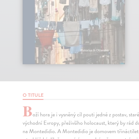
O TITULE
B
oží hora je i vysněný cíl pouti jedné z postav, st
východní Evropy, přeživšího holocaust, který by rád do
na Montedidio. A Montedidio je domovem třináctileté