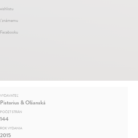
wishlistu
ť známemu
 Facebooku
VYDAVATEĽ
Pistorius & Olšanská
POČET STRÁN
144
ROK VYDANIA
2015