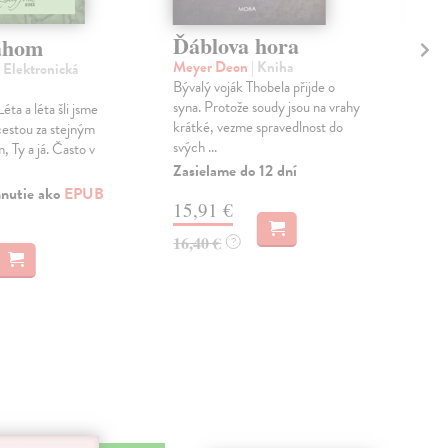
Ďáblova hora
U 
áhom
Meyer Deon
| Kniha
Her
| Elektronická
Bývalý voják Thobela přijde o
Und
syna. Protože soudy jsou na vrahy
kav
Léta a léta šli jsme
krátké, vezme spravedlnost do
najd
cestou za stejným
svých ...
Salm
 Ty a já. Často v
Zasielame do 12 dní
Zas
hnutie ako
EPUB
15,91 €
14
16,40 €
14,
?