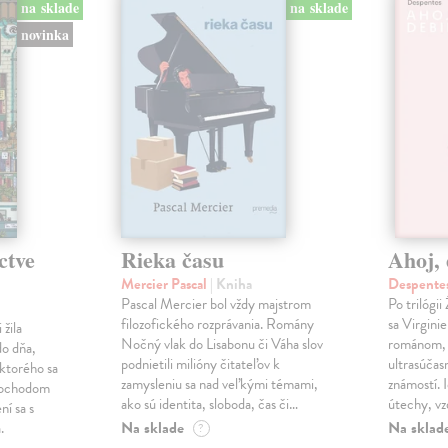
na sklade
na sklade
novinka
ctve
Rieka času
Ahoj, 
Mercier Pascal
| Kniha
Despentes
Pascal Mercier bol vždy majstrom
Po trilógi
filozofického rozprávania. Romány
sa Virgini
žila
Nočný vlak do Lisabonu či Váha slov
románom, 
do dňa,
podnietili milióny čitateľov k
ultrasúča
 ktorého sa
zamysleniu sa nad veľkými témami,
známostí. 
imochodom
ako sú identita, sloboda, čas či…
útechy, vzd
ní sa s
Na sklade
Na sklad
.
?