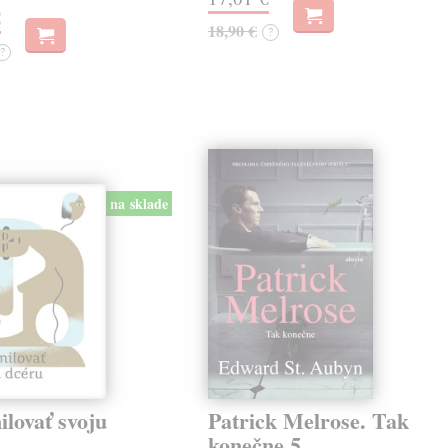
€
18,90 €
?
?
na sklade
lovať svoju
Patrick Melrose. Tak
konečne 5