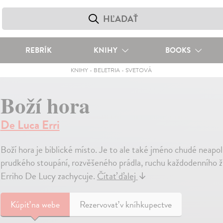
REBRÍK
KNIHY
BOOKS
KNIHY
-
BELETRIA
-
SVETOVÁ
Boží hora
De Luca Erri
Boží hora je biblické místo. Je to ale také jméno chudé neapo
prudkého stoupání, rozvěšeného prádla, ruchu každodenního živ
Erriho De Lucy zachycuje.
Čítať ďalej
↓
Kúpiť
na webe
Rezervovať v kníhkupectve