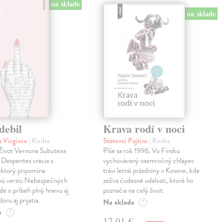
na sklade
na sklade
debil
Krava rodí v noci
 Virginie
| Kniha
Statovci Pajtim
| Kniha
i Život Vernona Subutexa
Píše sa rok 1996. Vo Fínsku
e Despentes vracia s
vychovávaný osemročný chlapec
ktorý pripomína
trávi letné prázdniny v Kosove, kde
snú verziu Nebezpečných
zažíva čudesné udalosti, ktoré ho
Ide o príbeh plný hnevu aj
poznačia na celý život.
oru aj prijatia.
Na sklade
?
e
?
17,01 €