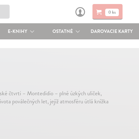
0 ks
E-KNIHY
OSTATNÉ
DAROVACIE KARTY
lské čtvrti – Montedidio – plné úzkých uliček,
ota poválečných let, jejíž atmosféru útlá knížka