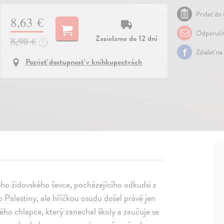
Pridať do 
8,63 €
Odporuči
Zasielame do 12 dní
8,90 €
?
Zdielať na
Pozrieť dostupnosť v kníhkupectvách
arého židovského ševce, pocházejícího odkudsi z
 Palestiny, ale hříčkou osudu došel právě jen
ho chlapce, který zanechal školy a zaučuje se