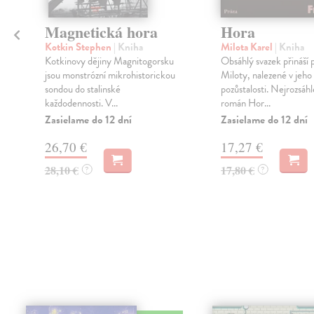
Magnetická hora
Hora
Kotkin Stephen
| Kniha
Milota Karel
| Kniha
Kotkinovy dějiny Magnitogorsku
Obsáhlý svazek přináší 
jsou monstrózní mikrohistorickou
Miloty, nalezené v jeho
sondou do stalinské
pozůstalosti. Nejrozsáhle
každodennosti. V...
román Hor...
Zasielame do 12 dní
Zasielame do 12 dní
26,70 €
17,27 €
28,10 €
17,80 €
?
?