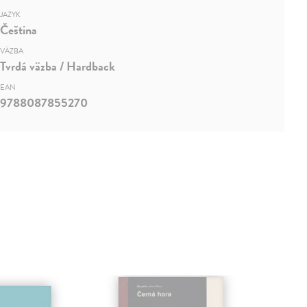
JAZYK
Čeština
VÄZBA
Tvrdá väzba / Hardback
EAN
9788087855270