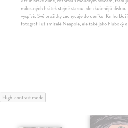
v truhlářské dílně, rozpráví s moudrým ševcem, trénu
milostných hrátek stejně starou, ale zkušenější dívkou
vyspívá. Své prožitky zachycuje do deníku. Knihu Bož
fotografii už zmizelé Neapole, ale také jako hluboký 
High-contrast mode