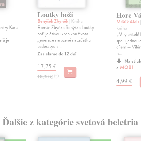
Loutky boží
Hore V
Benýšek Zbyněk
| Kniha
Mrštík Alois
prózy Karla
Román Zbyňka Benýška Loutky
kniha
boží je čtivou kronikou života
„Milý příteli! 
jší je
generace narozené na začátku
spolu jednou 
padesátých l...
cílem — Vilém,
n...
Zasielame do 12 dní
Na stia
17,75 €
a
MOBI
18,30 €
?
4,99 €
Ďalšie z kategórie svetová beletria