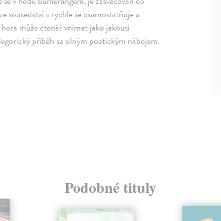
je se v hodu bumerangem, je zasvěcován do
 ze sousedství a rychle se osamostatňuje a
í hora může čtenář vnímat jako jakousi
alegorický příběh se silným poetickým nábojem.
Podobné tituly