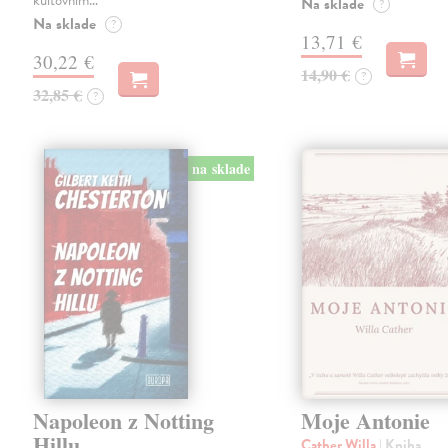
kultovním…
Na sklade
?
Na sklade
?
13,71 €
30,22 €
14,90 €
?
32,85 €
?
na sklade
Napoleon z Notting
Moje Antonie
Hillu
Cather Willa
| Kniha