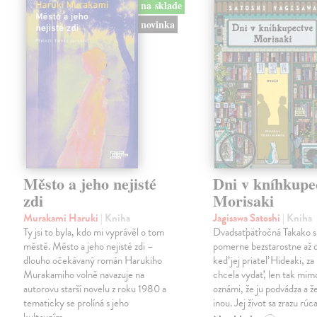
na sklade
novinka
Město a jeho nejisté
Dni v kníhkupe
zdi
Morisaki
Murakami Haruki
| Kniha
Jagisawa Satoshi
| Kniha
Ty jsi to byla, kdo mi vyprávěl o tom
Dvadsaťpäťročná Takako si 
městě. Město a jeho nejisté zdi –
pomerne bezstarostne až 
dlouho očekávaný román Harukiho
keď jej priateľ Hideaki, za
Murakamiho volně navazuje na
chcela vydať, len tak m
autorovu starší novelu z roku 1980 a
oznámi, že ju podvádza a že
tematicky se prolíná s jeho
inou. Jej život sa zrazu rúca