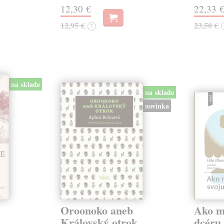
12,30 €
22,33 
12,95 €
23,50 €
?
na sklade
na sklade
novinka
Oroonoko aneb
Ako mi
Královský otrok
dcéru